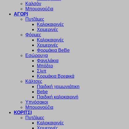
Καλσόν
Μπουρνούζια
ΑΓΟΡΙ
Πυτζάμες
Καλοκαιρινές
Χειμερινές
Φόρμες
Καλοκαιρινές
Χειμερινές
Φορμάκια BeBe
Εσώρουχα
Φανελάκια
Μπόξερ
Σλιπ
Κορμάκια Βρεφικά
Κάλτσες
Παιδική χειμωνιάτικη
Bebe
Παιδική καλοκαιρινή
Υπνόσακοι
Μπουρνούζια
ΚΟΡΙΤΣΙ
Πυτζάμες
Καλοκαιρινές
Χειμερινές