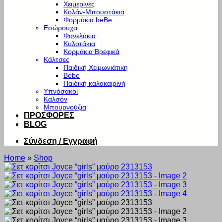
Χειμερινές
Κολάν-Μπουστάκια
Φορμάκια beBe
Εσώρουχα
Φανελάκια
Κυλοτάκια
Κορμάκια Βρεφικά
Κάλτσες
Παιδική Χειμωνιάτικη
Bebe
Παιδική καλοκαιρινή
Υπνόσακοι
Καλσόν
Μπουρνούζια
ΠΡΟΣΦΟΡΕΣ
BLOG
Σύνδεση / Εγγραφή
Home
»
Shop