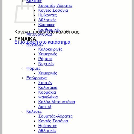
Κάλτσες
Σουμπάς-Αόρατες
Κοντές Σοσόνια
Ημίκοντες
Αθλητικές
Κλασικές
Ισοθερμικές
Κανένα προϊόν στο καλάθι σας.
Μπουρνούζια
ΓΥΝΑΙΚΑ
Επιστροφή στο κατάστημα
Πυτζάμες
Καλοκαιρινές
Χειμερινές
Ρόμπες
Νυχτικές
Φόρμες
Χειμερινές
Εσώρουχα
Σουτιέν
Κυλοτάκια
Κορμάκια
Φανελάκια
Κολάν-Μπουστάκια
Λαστέξ
Κάλτσες
Σουμπάς-Αόρατες
Κοντές Σοσόνια
Ημίκοντες
Αθλητικές