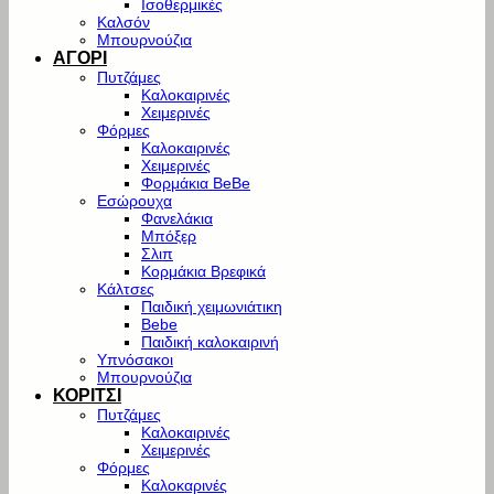
Ισοθερμικές
Καλσόν
Μπουρνούζια
ΑΓΟΡΙ
Πυτζάμες
Καλοκαιρινές
Χειμερινές
Φόρμες
Καλοκαιρινές
Χειμερινές
Φορμάκια BeBe
Εσώρουχα
Φανελάκια
Μπόξερ
Σλιπ
Κορμάκια Βρεφικά
Κάλτσες
Παιδική χειμωνιάτικη
Bebe
Παιδική καλοκαιρινή
Υπνόσακοι
Μπουρνούζια
ΚΟΡΙΤΣΙ
Πυτζάμες
Καλοκαιρινές
Χειμερινές
Φόρμες
Καλοκαρινές