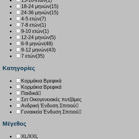
15-16-ετών
(1)
18-24 μηνών
(15)
24-36 μηνών
(15)
4-5 ετών
(7)
7-8 ετών
(1)
9-10 ετών
(1)
12-24 μηνών
(5)
6-9 μηνών
(48)
9-12 μηνών
(43)
7 ετών
(35)
Κατηγορίες
Κορμάκια Βρεφικά
Κορμάκια Βρεφικά
Παιδικά
Σετ Οικογενειακές πυτζάμες
Ανδρική Ένδυση Σπιτιού
Γυναικεία Ένδυση Σπιτιού
Μέγεθος
XL/XXL