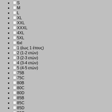
S
M
L
XL
XXL
XXXL
4XL
5XL
6xl
1 (έως 1 έτους)
2 (1-2 ετών)
3 (2-3 ετών)
4 (3-4 ετών)
5 (4-5 ετών)
75B
75C
80B
80C
80D
85B
85C
85D