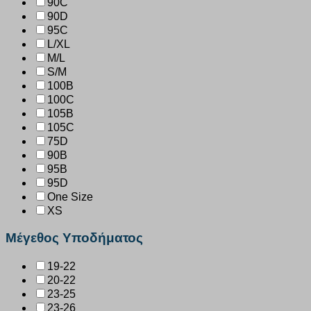
90C
90D
95C
L/XL
M/L
S/M
100B
100C
105B
105C
75D
90B
95B
95D
One Size
XS
Μέγεθος Υποδήματος
19-22
20-22
23-25
23-26