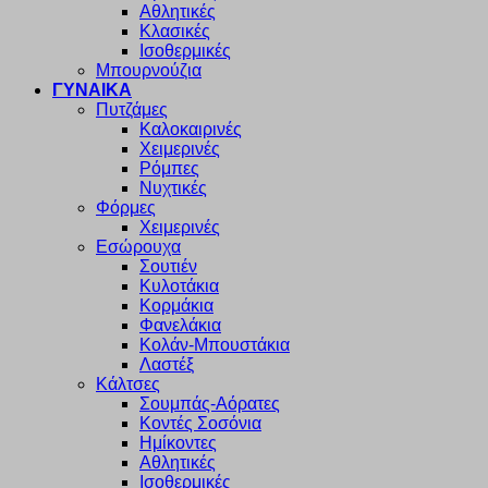
Αθλητικές
Κλασικές
Ισοθερμικές
Μπουρνούζια
ΓΥΝΑΙΚΑ
Πυτζάμες
Καλοκαιρινές
Χειμερινές
Ρόμπες
Νυχτικές
Φόρμες
Χειμερινές
Εσώρουχα
Σουτιέν
Κυλοτάκια
Κορμάκια
Φανελάκια
Κολάν-Μπουστάκια
Λαστέξ
Κάλτσες
Σουμπάς-Αόρατες
Κοντές Σοσόνια
Ημίκοντες
Αθλητικές
Ισοθερμικές