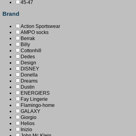
45-47
Brand
Action Sportswear
AMPO socks
Berrak
Billy
Cottonhill
Dedes
Design
DISNEY
Donella
Dreams
Dustin
ENERGIERS
Fay Lingerie
Flamingo-home
GALAXY
Giorgio
Helios
Inizio
John Mc Klein