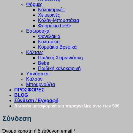
Φόρμες
Καλοκαρινές
Χειμερινές
Κολάν-Μπουστάκια
Φορμάκια beBe
Εσώρουχα
Φανελάκια
Κυλοτάκια
Κορμάκια Βρεφικά
Κάλτσες
Παιδική Χειμωνιάτικη
Bebe
Παιδική καλοκαιρινή
Υπνόσακοι
Καλσόν
Μπουρνούζια
ΠΡΟΣΦΟΡΕΣ
BLOG
Σύνδεση / Εγγραφή
Δωρεάν μεταφορικά για παραγγελίες άνω των 50€
Σύνδεση
Απαιτείται
Όνομα χρήστη ή διεύθυνση email
*