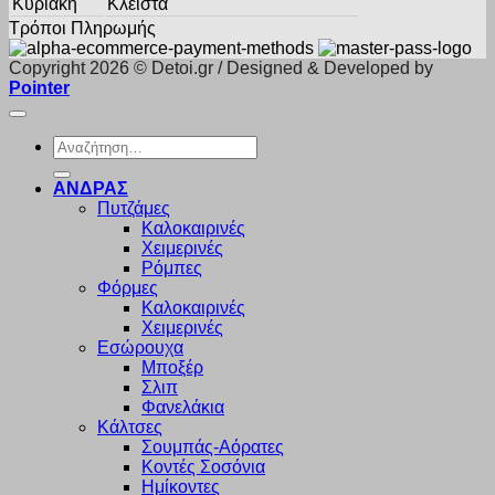
Κυριακή
Κλειστά
Τρόποι Πληρωμής
Copyright 2026 © Detoi.gr / Designed & Developed by
Pointer
Αναζήτηση
για:
ΑΝΔΡΑΣ
Πυτζάμες
Καλοκαιρινές
Χειμερινές
Ρόμπες
Φόρμες
Καλοκαιρινές
Χειμερινές
Εσώρουχα
Μποξέρ
Σλιπ
Φανελάκια
Κάλτσες
Σουμπάς-Αόρατες
Κοντές Σοσόνια
Ημίκοντες