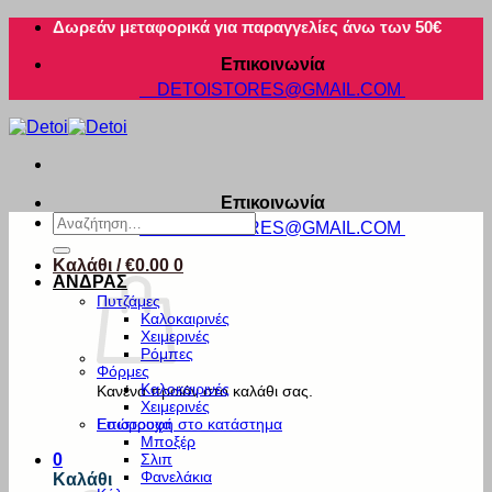
Μετάβαση
Δωρεάν μεταφορικά για παραγγελίες άνω των 50€
στο
Επικοινωνία
περιεχόμενο
DETOISTORES@GMAIL.COM
Επικοινωνία
Αναζήτηση
DETOISTORES@GMAIL.COM
για:
Καλάθι /
€
0.00
0
ΑΝΔΡΑΣ
Πυτζάμες
Καλοκαιρινές
Χειμερινές
Ρόμπες
Φόρμες
Καλοκαιρινές
Κανένα προϊόν στο καλάθι σας.
Χειμερινές
Εσώρουχα
Επιστροφή στο κατάστημα
Μποξέρ
Σλιπ
0
Φανελάκια
Καλάθι