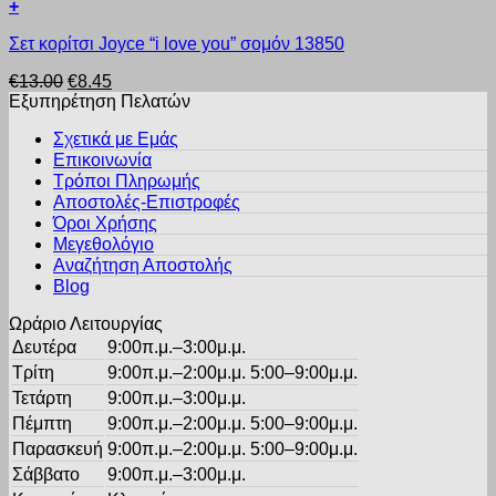
€10.40.
+
επιλογές
Αυτό
μπορούν
Σετ κορίτσι Joyce “i love you” σομόν 13850
το
να
προϊόν
επιλεγούν
Original
Η
€
13.00
€
8.45
έχει
στη
price
τρέχουσα
Εξυπηρέτηση Πελατών
πολλαπλές
σελίδα
was:
τιμή
παραλλαγές.
του
Σχετικά με Εμάς
€13.00.
είναι:
Οι
προϊόντος
Επικοινωνία
€8.45.
επιλογές
Τρόποι Πληρωμής
μπορούν
Αποστολές-Επιστροφές
να
Όροι Χρήσης
επιλεγούν
στη
Μεγεθολόγιο
σελίδα
Αναζήτηση Αποστολής
του
Blog
προϊόντος
Ωράριο Λειτουργίας
Δευτέρα
9:00π.μ.–3:00μ.μ.
Τρίτη
9:00π.μ.–2:00μ.μ. 5:00–9:00μ.μ.
Τετάρτη
9:00π.μ.–3:00μ.μ.
Πέμπτη
9:00π.μ.–2:00μ.μ. 5:00–9:00μ.μ.
Παρασκευή
9:00π.μ.–2:00μ.μ. 5:00–9:00μ.μ.
Σάββατο
9:00π.μ.–3:00μ.μ.