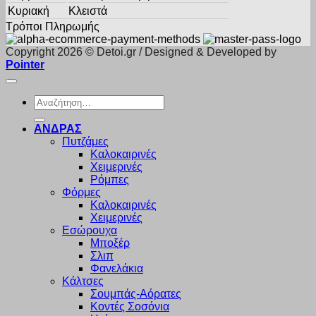
Κυριακή
Κλειστά
Τρόποι Πληρωμής
Copyright 2026 © Detoi.gr / Designed & Developed by
Pointer
Αναζήτηση
για:
ΑΝΔΡΑΣ
Πυτζάμες
Καλοκαιρινές
Χειμερινές
Ρόμπες
Φόρμες
Καλοκαιρινές
Χειμερινές
Εσώρουχα
Μποξέρ
Σλιπ
Φανελάκια
Κάλτσες
Σουμπάς-Αόρατες
Κοντές Σοσόνια