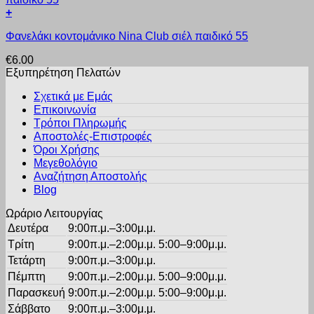
Οι
σελίδα
+
επιλογές
του
Αυτό
μπορούν
προϊόντος
Φανελάκι κοντομάνικο Nina Club σιέλ παιδικό 55
το
να
προϊόν
επιλεγούν
€
6.00
έχει
στη
Εξυπηρέτηση Πελατών
πολλαπλές
σελίδα
παραλλαγές.
του
Σχετικά με Εμάς
Οι
προϊόντος
Επικοινωνία
επιλογές
Τρόποι Πληρωμής
μπορούν
Αποστολές-Επιστροφές
να
Όροι Χρήσης
επιλεγούν
στη
Μεγεθολόγιο
σελίδα
Αναζήτηση Αποστολής
του
Blog
προϊόντος
Ωράριο Λειτουργίας
Δευτέρα
9:00π.μ.–3:00μ.μ.
Τρίτη
9:00π.μ.–2:00μ.μ. 5:00–9:00μ.μ.
Τετάρτη
9:00π.μ.–3:00μ.μ.
Πέμπτη
9:00π.μ.–2:00μ.μ. 5:00–9:00μ.μ.
Παρασκευή
9:00π.μ.–2:00μ.μ. 5:00–9:00μ.μ.
Σάββατο
9:00π.μ.–3:00μ.μ.