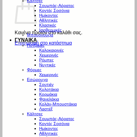
Κάλτσες
Σουμπάς-Αόρατες
Κοντές Σοσόνια
Ημίκοντες
Αθλητικές
Κλασικές
Ισοθερμικές
Κανένα προϊόν στο καλάθι σας.
Μπουρνούζια
ΓΥΝΑΙΚΑ
Επιστροφή στο κατάστημα
Πυτζάμες
Καλοκαιρινές
Χειμερινές
Ρόμπες
Νυχτικές
Φόρμες
Χειμερινές
Εσώρουχα
Σουτιέν
Κυλοτάκια
Κορμάκια
Φανελάκια
Κολάν-Μπουστάκια
Λαστέξ
Κάλτσες
Σουμπάς-Αόρατες
Κοντές Σοσόνια
Ημίκοντες
Αθλητικές