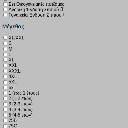
Σετ Οικογενειακές πυτζάμες
Ανδρική Ένδυση Σπιτιού
Γυναικεία Ένδυση Σπιτιού
Μέγεθος
XL/XXL
S
M
L
XL
XXL
XXXL
4XL
5XL
6xl
1 (έως 1 έτους)
2 (1-2 ετών)
3 (2-3 ετών)
4 (3-4 ετών)
5 (4-5 ετών)
75B
75C