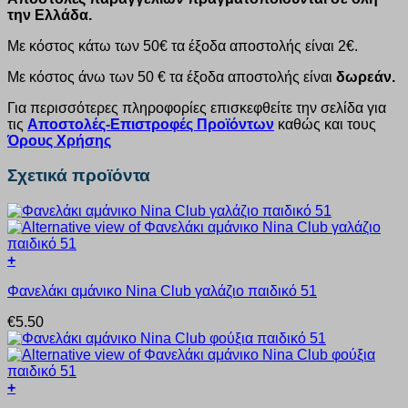
την Ελλάδα.
Με κόστος κάτω των 50€ τα έξοδα αποστολής είναι 2€.
Με κόστος άνω των 50 € τα έξοδα αποστολής είναι
δωρεάν.
Για περισσότερες πληροφορίες επισκεφθείτε την σελίδα για
τις
Αποστολές-Επιστροφές Προϊόντων
καθώς και τους
Όρους Χρήσης
Σχετικά προϊόντα
+
Αυτό
Φανελάκι αμάνικο Nina Club γαλάζιο παιδικό 51
το
προϊόν
€
5.50
έχει
πολλαπλές
παραλλαγές.
Οι
+
επιλογές
Αυτό
μπορούν