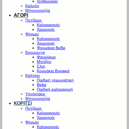
Ισοθερμικές
Καλσόν
Μπουρνούζια
ΑΓΟΡΙ
Πυτζάμες
Καλοκαιρινές
Χειμερινές
Φόρμες
Καλοκαιρινές
Χειμερινές
Φορμάκια BeBe
Εσώρουχα
Φανελάκια
Μπόξερ
Σλιπ
Κορμάκια Βρεφικά
Κάλτσες
Παιδική χειμωνιάτικη
Bebe
Παιδική καλοκαιρινή
Υπνόσακοι
Μπουρνούζια
ΚΟΡΙΤΣΙ
Πυτζάμες
Καλοκαιρινές
Χειμερινές
Φόρμες
Καλοκαρινές