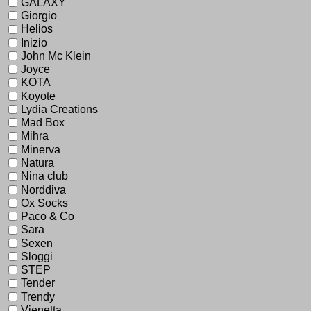
GALAXY
Giorgio
Helios
Inizio
John Mc Klein
Joyce
KOTA
Koyote
Lydia Creations
Mad Box
Mihra
Minerva
Natura
Nina club
Norddiva
Ox Socks
Paco & Co
Sara
Sexen
Sloggi
STEP
Tender
Trendy
Vienetta