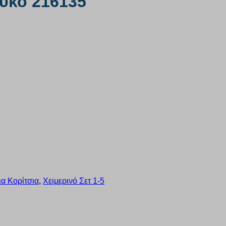
ευκό 216135
ια Κορίτσια
,
Χειμερινό Σετ 1-5