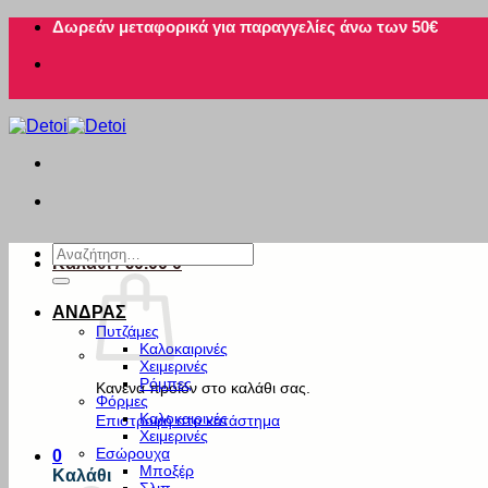
Μετάβαση
Δωρεάν μεταφορικά για παραγγελίες άνω των 50€
στο
περιεχόμενο
Αναζήτηση
Καλάθι /
€
0.00
0
για:
ΑΝΔΡΑΣ
Πυτζάμες
Καλοκαιρινές
Χειμερινές
Ρόμπες
Κανένα προϊόν στο καλάθι σας.
Φόρμες
Καλοκαιρινές
Επιστροφή στο κατάστημα
Χειμερινές
Εσώρουχα
0
Μποξέρ
Καλάθι