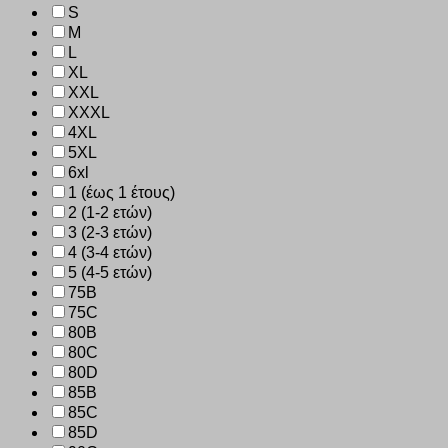
S
M
L
XL
XXL
XXXL
4XL
5XL
6xl
1 (έως 1 έτους)
2 (1-2 ετών)
3 (2-3 ετών)
4 (3-4 ετών)
5 (4-5 ετών)
75B
75C
80B
80C
80D
85B
85C
85D