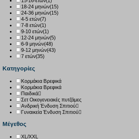
15-16-ετών
(1)
18-24 μηνών
(15)
24-36 μηνών
(15)
4-5 ετών
(7)
7-8 ετών
(1)
9-10 ετών
(1)
12-24 μηνών
(5)
6-9 μηνών
(48)
9-12 μηνών
(43)
7 ετών
(35)
Κατηγορίες
Κορμάκια Βρεφικά
Κορμάκια Βρεφικά
Παιδικά
Σετ Οικογενειακές πυτζάμες
Ανδρική Ένδυση Σπιτιού
Γυναικεία Ένδυση Σπιτιού
Μέγεθος
XL/XXL