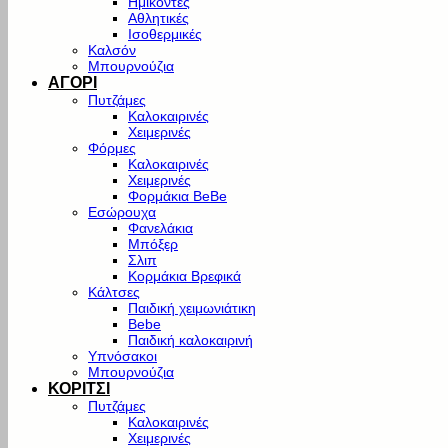
Ημίκοντες
Αθλητικές
Ισοθερμικές
Καλσόν
Μπουρνούζια
ΑΓΟΡΙ
Πυτζάμες
Καλοκαιρινές
Χειμερινές
Φόρμες
Καλοκαιρινές
Χειμερινές
Φορμάκια BeBe
Εσώρουχα
Φανελάκια
Μπόξερ
Σλιπ
Κορμάκια Βρεφικά
Κάλτσες
Παιδική χειμωνιάτικη
Bebe
Παιδική καλοκαιρινή
Υπνόσακοι
Μπουρνούζια
ΚΟΡΙΤΣΙ
Πυτζάμες
Καλοκαιρινές
Χειμερινές