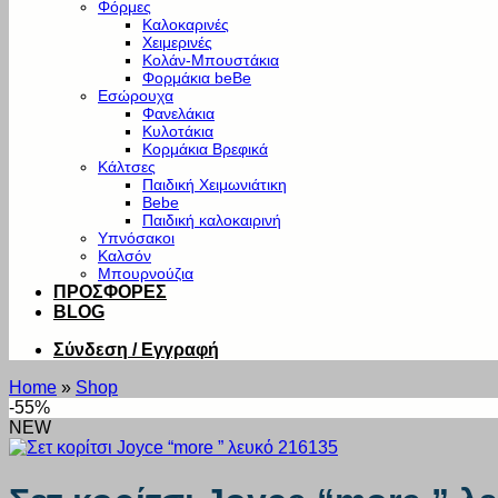
Φόρμες
Καλοκαρινές
Χειμερινές
Κολάν-Μπουστάκια
Φορμάκια beBe
Εσώρουχα
Φανελάκια
Κυλοτάκια
Κορμάκια Βρεφικά
Κάλτσες
Παιδική Χειμωνιάτικη
Bebe
Παιδική καλοκαιρινή
Υπνόσακοι
Καλσόν
Μπουρνούζια
ΠΡΟΣΦΟΡΕΣ
BLOG
Σύνδεση / Εγγραφή
Home
»
Shop
-55%
NEW