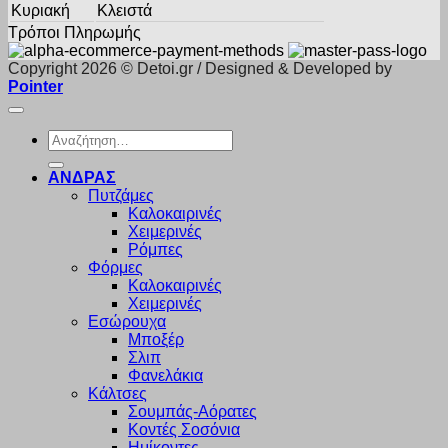
Κυριακή
Κλειστά
Τρόποι Πληρωμής
Copyright 2026 © Detoi.gr / Designed & Developed by
Pointer
Αναζήτηση
για:
ΑΝΔΡΑΣ
Πυτζάμες
Καλοκαιρινές
Χειμερινές
Ρόμπες
Φόρμες
Καλοκαιρινές
Χειμερινές
Εσώρουχα
Μποξέρ
Σλιπ
Φανελάκια
Κάλτσες
Σουμπάς-Αόρατες
Κοντές Σοσόνια
Ημίκοντες