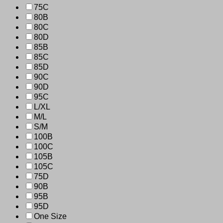
75C
80B
80C
80D
85B
85C
85D
90C
90D
95C
L/XL
M/L
S/M
100B
100C
105B
105C
75D
90B
95B
95D
One Size