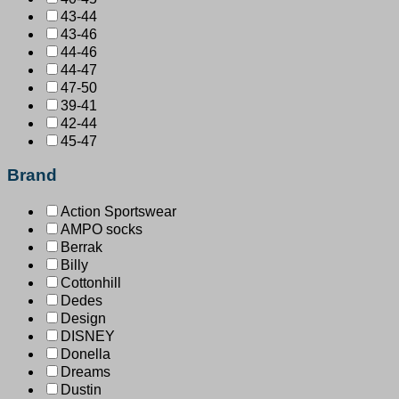
43-44
43-46
44-46
44-47
47-50
39-41
42-44
45-47
Brand
Action Sportswear
AMPO socks
Berrak
Billy
Cottonhill
Dedes
Design
DISNEY
Donella
Dreams
Dustin