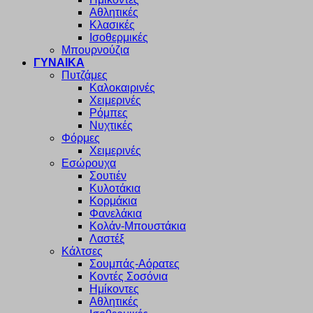
Αθλητικές
Κλασικές
Ισοθερμικές
Μπουρνούζια
ΓΥΝΑΙΚΑ
Πυτζάμες
Καλοκαιρινές
Χειμερινές
Ρόμπες
Νυχτικές
Φόρμες
Χειμερινές
Εσώρουχα
Σουτιέν
Κυλοτάκια
Κορμάκια
Φανελάκια
Κολάν-Μπουστάκια
Λαστέξ
Κάλτσες
Σουμπάς-Αόρατες
Κοντές Σοσόνια
Ημίκοντες
Αθλητικές