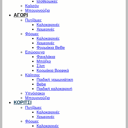
Ισοθερμικές
Καλσόν
Μπουρνούζια
ΑΓΟΡΙ
Πυτζάμες
Καλοκαιρινές
Χειμερινές
Φόρμες
Καλοκαιρινές
Χειμερινές
Φορμάκια BeBe
Εσώρουχα
Φανελάκια
Μπόξερ
Σλιπ
Κορμάκια Βρεφικά
Κάλτσες
Παιδική χειμωνιάτικη
Bebe
Παιδική καλοκαιρινή
Υπνόσακοι
Μπουρνούζια
ΚΟΡΙΤΣΙ
Πυτζάμες
Καλοκαιρινές
Χειμερινές
Φόρμες
Καλοκαρινές