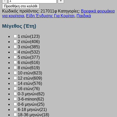
βεβε
Προσθήκη στο καλάθι
κορίτσι
Κωδικός προϊόντος:
217011φ
Κατηγορίες:
Βρεφικά φορμάκια
DREAMS
για κορίτσια
,
Είδη Ένδυσης Για Κορίτσι
,
Παιδικά
"hang
in
Μέγεθος (Έτη)
there"
φουξ
1 ετών
(123)
217011
2 ετών
(406)
ποσότητα
3 ετών
(385)
4 ετών
(532)
5 ετών
(377)
6 ετών
(616)
8 ετών
(619)
10 ετών
(623)
12 ετών
(609)
14 ετών
(576)
16 ετών
(76)
0-3 μηνών
(62)
3-6-minon
(62)
0-6 μηνών
(25)
6-18 μηνών
(21)
18-36 μηνών
(18)