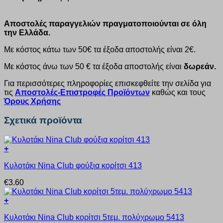
Αποστολές παραγγελιών πραγματοποιούνται σε όλη
την Ελλάδα.
Με κόστος κάτω των 50€ τα έξοδα αποστολής είναι 2€.
Με κόστος άνω των 50 € τα έξοδα αποστολής είναι
δωρεάν.
Για περισσότερες πληροφορίες επισκεφθείτε την σελίδα για
τις
Αποστολές-Επιστροφές Προϊόντων
καθώς και τους
Όρους Χρήσης
Σχετικά προϊόντα
+
Αυτό
Κυλοτάκι Nina Club φούξια κορίτσι 413
το
προϊόν
€
3.60
έχει
πολλαπλές
+
παραλλαγές.
Αυτό
Οι
Κυλοτάκι Nina Club κορίτσι 5τεμ. πολύχρωμο 5413
το
επιλογές