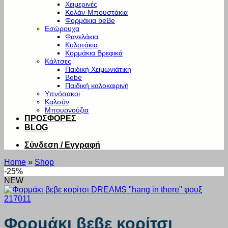
Χειμερινές
Κολάν-Μπουστάκια
Φορμάκια beBe
Εσώρουχα
Φανελάκια
Κυλοτάκια
Κορμάκια Βρεφικά
Κάλτσες
Παιδική Χειμωνιάτικη
Bebe
Παιδική καλοκαιρινή
Υπνόσακοι
Καλσόν
Μπουρνούζια
ΠΡΟΣΦΟΡΕΣ
BLOG
Σύνδεση / Εγγραφή
Home
»
Shop
-25%
NEW
Φορμάκι βεβε κορίτσι