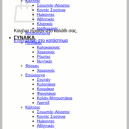
Κάλτσες
Σουμπάς-Αόρατες
Κοντές Σοσόνια
Ημίκοντες
Αθλητικές
Κλασικές
Ισοθερμικές
Κανένα προϊόν στο καλάθι σας.
Μπουρνούζια
ΓΥΝΑΙΚΑ
Επιστροφή στο κατάστημα
Πυτζάμες
Καλοκαιρινές
Χειμερινές
Ρόμπες
Νυχτικές
Φόρμες
Χειμερινές
Εσώρουχα
Σουτιέν
Κυλοτάκια
Κορμάκια
Φανελάκια
Κολάν-Μπουστάκια
Λαστέξ
Κάλτσες
Σουμπάς-Αόρατες
Κοντές Σοσόνια
Ημίκοντες
Αθλητικές