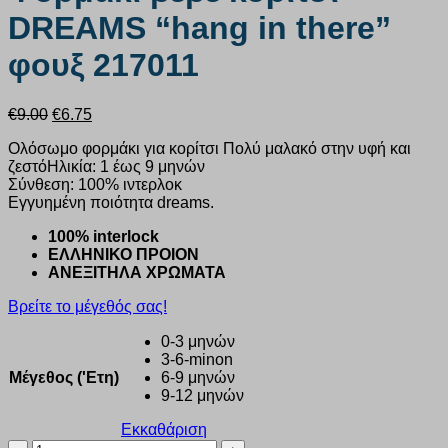
DREAMS “hang in there”
φουξ 217011
Original
Η
€
9.00
€
6.75
price
τρέχουσα
Oλόσωμο φορμάκι για κορίτσι Πολύ μαλακό στην υφή και
was:
τιμή
ζεστόΗλικία: 1 έως 9 μηνών
€9.00.
είναι:
Σύνθεση: 100% ιντερλοκ
€6.75.
Εγγυημένη ποιότητα dreams.
100% interlock
ΕΛΛΗΝΙΚΟ ΠΡΟΙΟΝ
ΑΝΕΞΙΤΗΛΑ ΧΡΩΜΑΤΑ
Βρείτε το μέγεθός σας!
0-3 μηνών
3-6-minon
Μέγεθος ('Ετη)
6-9 μηνών
9-12 μηνών
Εκκαθάριση
Φορμάκι