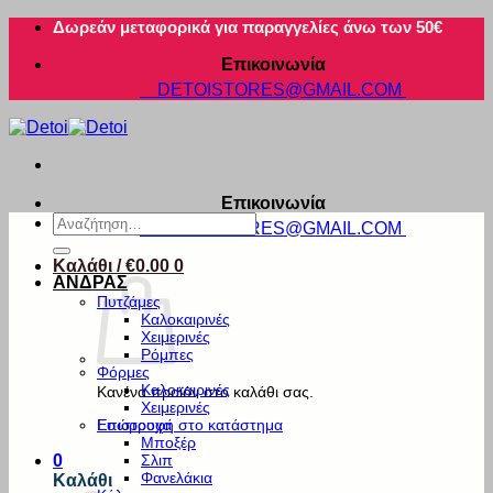
Μετάβαση
Δωρεάν μεταφορικά για παραγγελίες άνω των 50€
στο
Επικοινωνία
περιεχόμενο
DETOISTORES@GMAIL.COM
Επικοινωνία
Αναζήτηση
DETOISTORES@GMAIL.COM
για:
Καλάθι /
€
0.00
0
ΑΝΔΡΑΣ
Πυτζάμες
Καλοκαιρινές
Χειμερινές
Ρόμπες
Φόρμες
Καλοκαιρινές
Κανένα προϊόν στο καλάθι σας.
Χειμερινές
Εσώρουχα
Επιστροφή στο κατάστημα
Μποξέρ
Σλιπ
0
Φανελάκια
Καλάθι