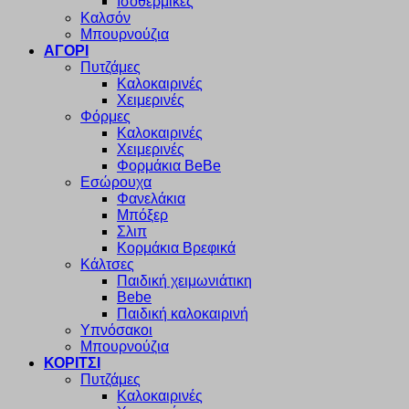
Ισοθερμικές
Καλσόν
Μπουρνούζια
ΑΓΟΡΙ
Πυτζάμες
Καλοκαιρινές
Χειμερινές
Φόρμες
Καλοκαιρινές
Χειμερινές
Φορμάκια BeBe
Εσώρουχα
Φανελάκια
Μπόξερ
Σλιπ
Κορμάκια Βρεφικά
Κάλτσες
Παιδική χειμωνιάτικη
Bebe
Παιδική καλοκαιρινή
Υπνόσακοι
Μπουρνούζια
ΚΟΡΙΤΣΙ
Πυτζάμες
Καλοκαιρινές