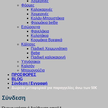
Χειμερινές
Φόρμες
Καλοκαρινές
Χειμερινές
Κολάν-Μπουστάκια
Φορμάκια beBe
Εσώρουχα
Φανελάκια
Κυλοτάκια
Κορμάκια Βρεφικά
Κάλτσες
Παιδική Χειμωνιάτικη
Bebe
Παιδική καλοκαιρινή
Υπνόσακοι
Καλσόν
Μπουρνούζια
ΠΡΟΣΦΟΡΕΣ
BLOG
Σύνδεση / Εγγραφή
Δωρεάν μεταφορικά για παραγγελίες άνω των 50€
Σύνδεση
Απαιτείται