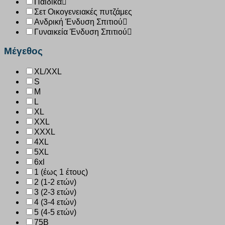
Παιδικά
Σετ Οικογενειακές πυτζάμες
Ανδρική Ένδυση Σπιτιού
Γυναικεία Ένδυση Σπιτιού
Μέγεθος
XL/XXL
S
M
L
XL
XXL
XXXL
4XL
5XL
6xl
1 (έως 1 έτους)
2 (1-2 ετών)
3 (2-3 ετών)
4 (3-4 ετών)
5 (4-5 ετών)
75B