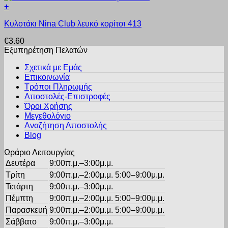
σελίδα
+
παραλλαγές.
του
Αυτό
Οι
προϊόντος
Κυλοτάκι Nina Club λευκό κορίτσι 413
το
επιλογές
προϊόν
μπορούν
€
3.60
έχει
να
Εξυπηρέτηση Πελατών
πολλαπλές
επιλεγούν
παραλλαγές.
στη
Σχετικά με Εμάς
Οι
σελίδα
Επικοινωνία
επιλογές
του
Τρόποι Πληρωμής
μπορούν
προϊόντος
Αποστολές-Επιστροφές
να
Όροι Χρήσης
επιλεγούν
στη
Μεγεθολόγιο
σελίδα
Αναζήτηση Αποστολής
του
Blog
προϊόντος
Ωράριο Λειτουργίας
Δευτέρα
9:00π.μ.–3:00μ.μ.
Τρίτη
9:00π.μ.–2:00μ.μ. 5:00–9:00μ.μ.
Τετάρτη
9:00π.μ.–3:00μ.μ.
Πέμπτη
9:00π.μ.–2:00μ.μ. 5:00–9:00μ.μ.
Παρασκευή
9:00π.μ.–2:00μ.μ. 5:00–9:00μ.μ.
Σάββατο
9:00π.μ.–3:00μ.μ.