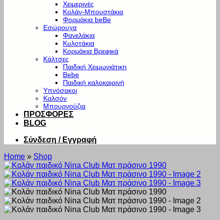
Χειμερινές
Κολάν-Μπουστάκια
Φορμάκια beBe
Εσώρουχα
Φανελάκια
Κυλοτάκια
Κορμάκια Βρεφικά
Κάλτσες
Παιδική Χειμωνιάτικη
Bebe
Παιδική καλοκαιρινή
Υπνόσακοι
Καλσόν
Μπουρνούζια
ΠΡΟΣΦΟΡΕΣ
BLOG
Σύνδεση / Εγγραφή
Home
»
Shop