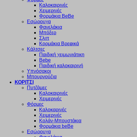
Καλοκαιρινές
Χειμερινές
Φορμάκια BeBe
Εσώρουχα
Φανελάκια
Μπόξερ
Σλιπ
Κορμάκια Βρεφικά
Κάλτσες
Παιδική χειμωνιάτικη
Bebe
Παιδική καλοκαιρινή
Υπνόσακοι
Μπουρνούζια
ΚΟΡΙΤΣΙ
Πυτζάμες
Καλοκαιρινές
Χειμερινές
Φόρμες
Καλοκαρινές
Χειμερινές
Κολάν-Μπουστάκια
Φορμάκια beBe
Εσώρουχα