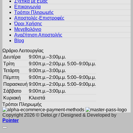
Σχετικά με Εμάς
Οι
προϊόντος
Επικοινωνία
επιλογές
Τρόποι Πληρωμής
μπορούν
Αποστολές-Επιστροφές
να
Όροι Χρήσης
επιλεγούν
στη
Μεγεθολόγιο
σελίδα
Αναζήτηση Αποστολής
του
Blog
προϊόντος
Ωράριο Λειτουργίας
Δευτέρα
9:00π.μ.–3:00μ.μ.
Τρίτη
9:00π.μ.–2:00μ.μ. 5:00–9:00μ.μ.
Τετάρτη
9:00π.μ.–3:00μ.μ.
Πέμπτη
9:00π.μ.–2:00μ.μ. 5:00–9:00μ.μ.
Παρασκευή
9:00π.μ.–2:00μ.μ. 5:00–9:00μ.μ.
Σάββατο
9:00π.μ.–3:00μ.μ.
Κυριακή
Κλειστά
Τρόποι Πληρωμής
Copyright 2026 © Detoi.gr / Designed & Developed by
Pointer