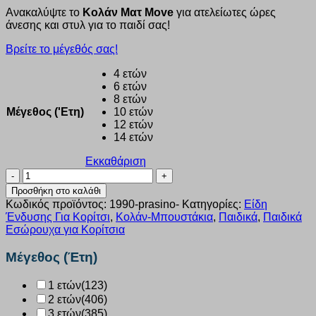
Ανακαλύψτε το
Κολάν Ματ Move
για ατελείωτες ώρες
άνεσης και στυλ για το παιδί σας!
Βρείτε το μέγεθός σας!
4 ετών
6 ετών
8 ετών
Μέγεθος ('Ετη)
10 ετών
12 ετών
14 ετών
Εκκαθάριση
Κολάν
παιδικό
Προσθήκη στο καλάθι
Nina
Κωδικός προϊόντος:
1990-prasino-
Κατηγορίες:
Είδη
Club
Ένδυσης Για Κορίτσι
,
Κολάν-Μπουστάκια
,
Παιδικά
,
Παιδικά
Ματ
Εσώρουχα για Κορίτσια
πράσινο
1990
Μέγεθος (Έτη)
ποσότητα
1 ετών
(123)
2 ετών
(406)
3 ετών
(385)