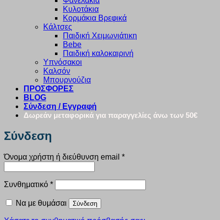
Φανελάκια
Κυλοτάκια
Κορμάκια Βρεφικά
Κάλτσες
Παιδική Χειμωνιάτικη
Bebe
Παιδική καλοκαιρινή
Υπνόσακοι
Καλσόν
Μπουρνούζια
ΠΡΟΣΦΟΡΕΣ
BLOG
Σύνδεση / Εγγραφή
Δωρεάν μεταφορικά για παραγγελίες άνω των 50€
Σύνδεση
Απαιτείται
Όνομα χρήστη ή διεύθυνση email
*
Απαιτείται
Συνθηματικό
*
Να με θυμάσαι
Σύνδεση