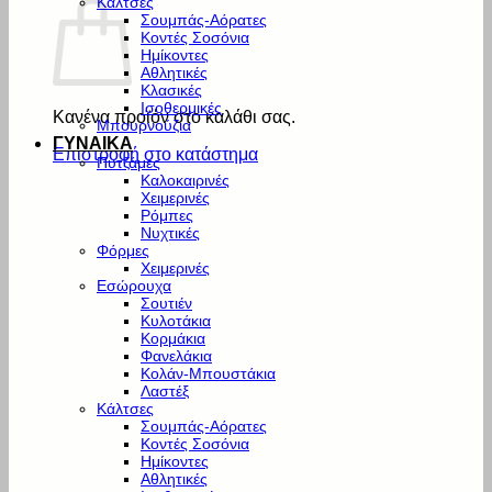
Κάλτσες
Σουμπάς-Αόρατες
Κοντές Σοσόνια
Ημίκοντες
Αθλητικές
Κλασικές
Ισοθερμικές
Κανένα προϊόν στο καλάθι σας.
Μπουρνούζια
ΓΥΝΑΙΚΑ
Επιστροφή στο κατάστημα
Πυτζάμες
Καλοκαιρινές
Χειμερινές
Ρόμπες
Νυχτικές
Φόρμες
Χειμερινές
Εσώρουχα
Σουτιέν
Κυλοτάκια
Κορμάκια
Φανελάκια
Κολάν-Μπουστάκια
Λαστέξ
Κάλτσες
Σουμπάς-Αόρατες
Κοντές Σοσόνια
Ημίκοντες
Αθλητικές