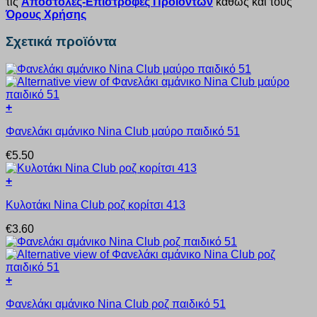
τις
Αποστολές-Επιστροφές Προϊόντων
καθώς και τους
Όρους Χρήσης
Σχετικά προϊόντα
+
Αυτό
Φανελάκι αμάνικο Nina Club μαύρο παιδικό 51
το
προϊόν
€
5.50
έχει
πολλαπλές
+
παραλλαγές.
Αυτό
Οι
Κυλοτάκι Nina Club ροζ κορίτσι 413
το
επιλογές
προϊόν
μπορούν
€
3.60
έχει
να
πολλαπλές
επιλεγούν
παραλλαγές.
στη
Οι
σελίδα
+
επιλογές
του
Αυτό
μπορούν
προϊόντος
Φανελάκι αμάνικο Nina Club ροζ παιδικό 51
το
να