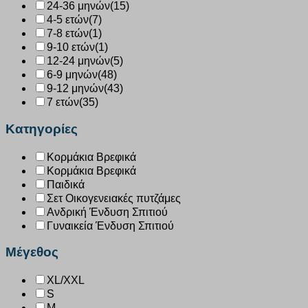
24-36 μηνών
(15)
4-5 ετών
(7)
7-8 ετών
(1)
9-10 ετών
(1)
12-24 μηνών
(5)
6-9 μηνών
(48)
9-12 μηνών
(43)
7 ετών
(35)
Κατηγορίες
Κορμάκια Βρεφικά
Κορμάκια Βρεφικά
Παιδικά
Σετ Οικογενειακές πυτζάμες
Ανδρική Ένδυση Σπιτιού
Γυναικεία Ένδυση Σπιτιού
Μέγεθος
XL/XXL
S
M