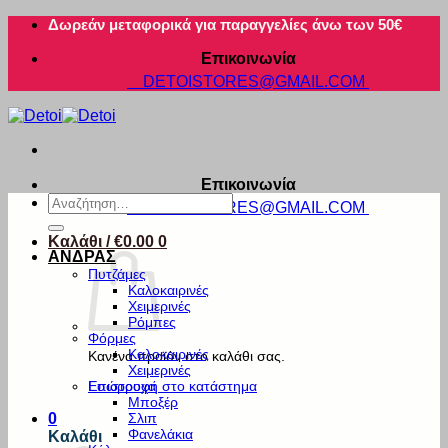
Μετάβαση
Δωρεάν μεταφορικά για παραγγελίες άνω των 50€
στο
Επικοινωνία
περιεχόμενο
DETOISTORES@GMAIL.COM
Επικοινωνία
Αναζήτηση
DETOISTORES@GMAIL.COM
για:
Καλάθι /
€
0.00
0
ΑΝΔΡΑΣ
Πυτζάμες
Καλοκαιρινές
Χειμερινές
Ρόμπες
Φόρμες
Καλοκαιρινές
Κανένα προϊόν στο καλάθι σας.
Χειμερινές
Εσώρουχα
Επιστροφή στο κατάστημα
Μποξέρ
Σλιπ
0
Φανελάκια
Καλάθι