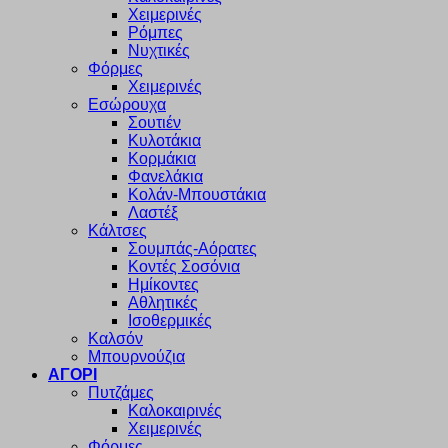
Χειμερινές
Ρόμπες
Νυχτικές
Φόρμες
Χειμερινές
Εσώρουχα
Σουτιέν
Κυλοτάκια
Κορμάκια
Φανελάκια
Κολάν-Μπουστάκια
Λαστέξ
Κάλτσες
Σουμπάς-Αόρατες
Κοντές Σοσόνια
Ημίκοντες
Αθλητικές
Ισοθερμικές
Καλσόν
Μπουρνούζια
ΑΓΟΡΙ
Πυτζάμες
Καλοκαιρινές
Χειμερινές
Φόρμες