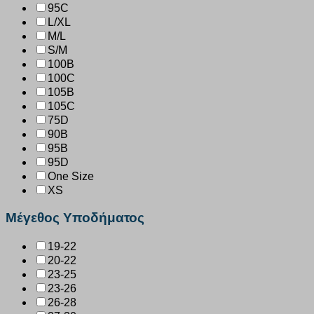
95C
L/XL
M/L
S/M
100B
100C
105B
105C
75D
90B
95B
95D
One Size
XS
Μέγεθος Υποδήματος
19-22
20-22
23-25
23-26
26-28