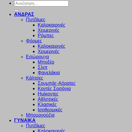
Αναζήτηση
για:
ΑΝΔΡΑΣ
Πυτζάμες
Καλοκαιρινές
Χειμερινές
Ρόμπες
Φόρμες
Καλοκαιρινές
Χειμερινές
Εσώρουχα
Μποξέρ
Σλιπ
Φανελάκια
Κάλτσες
Σουμπάς-Αόρατες
Κοντές Σοσόνια
Ημίκοντες
Αθλητικές
Κλασικές
Ισοθερμικές
Μπουρνούζια
ΓΥΝΑΙΚΑ
Πυτζάμες
Καλοκαιρινές