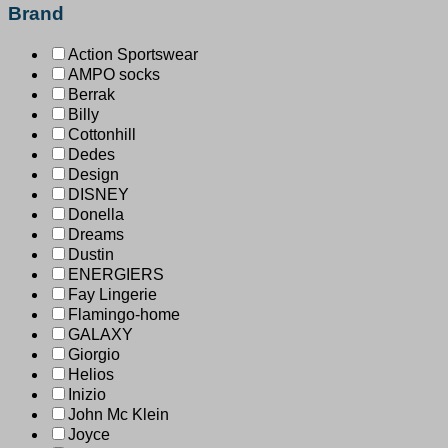
Brand
Action Sportswear
AMPO socks
Berrak
Billy
Cottonhill
Dedes
Design
DISNEY
Donella
Dreams
Dustin
ENERGIERS
Fay Lingerie
Flamingo-home
GALAXY
Giorgio
Helios
Inizio
John Mc Klein
Joyce