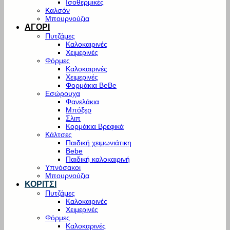
Ισοθερμικές
Καλσόν
Μπουρνούζια
ΑΓΟΡΙ
Πυτζάμες
Καλοκαιρινές
Χειμερινές
Φόρμες
Καλοκαιρινές
Χειμερινές
Φορμάκια BeBe
Εσώρουχα
Φανελάκια
Μπόξερ
Σλιπ
Κορμάκια Βρεφικά
Κάλτσες
Παιδική χειμωνιάτικη
Bebe
Παιδική καλοκαιρινή
Υπνόσακοι
Μπουρνούζια
ΚΟΡΙΤΣΙ
Πυτζάμες
Καλοκαιρινές
Χειμερινές
Φόρμες
Καλοκαρινές