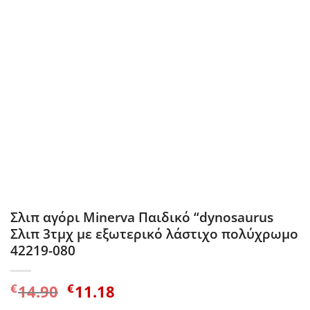
Σλιπ αγόρι Minerva Παιδικό “dynosaurus
Σλιπ 3τμχ με εξωτερικό λάστιχο πολύχρωμο
42219-080
Original
Η
€
€
14.90
11.18
price
τρέχουσα