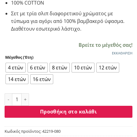
100% COTTON
was:
τιμή
€14.90.
είναι:
Σετ με τρία σλιπ διαφορετικού χρώματος με
€11.18.
τύπωμα για αγόρι από 100% βαμβακερό ύφασμα.
Διαθέτουν εσωτερικό λάστιχο.
Βρείτε το μέγεθός σας!
ΕΚΚΑΘΆΡΙΣΗ
Μέγεθος ('Ετη)
4 ετών
6 ετών
8 ετών
10 ετών
12 ετών
14 ετών
16 ετών
Σλιπ αγόρι Minerva Παιδικό "dynosaurus Σλιπ 3τμχ με εξω
Προσθήκη στο καλάθι
Κωδικός προϊόντος:
42219-080