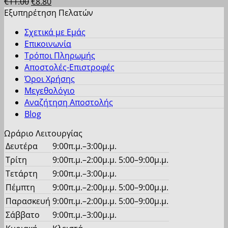
Original
Η
€
11.00
€
8.80
στη
έχει
price
τρέχουσα
Εξυπηρέτηση Πελατών
σελίδα
πολλαπλές
was:
τιμή
του
παραλλαγές.
Σχετικά με Εμάς
€11.00.
είναι:
προϊόντος
Οι
Επικοινωνία
€8.80.
επιλογές
Τρόποι Πληρωμής
μπορούν
Αποστολές-Επιστροφές
να
Όροι Χρήσης
επιλεγούν
Μεγεθολόγιο
στη
Αναζήτηση Αποστολής
σελίδα
Blog
του
προϊόντος
Ωράριο Λειτουργίας
Δευτέρα
9:00π.μ.–3:00μ.μ.
Τρίτη
9:00π.μ.–2:00μ.μ. 5:00–9:00μ.μ.
Τετάρτη
9:00π.μ.–3:00μ.μ.
Πέμπτη
9:00π.μ.–2:00μ.μ. 5:00–9:00μ.μ.
Παρασκευή
9:00π.μ.–2:00μ.μ. 5:00–9:00μ.μ.
Σάββατο
9:00π.μ.–3:00μ.μ.