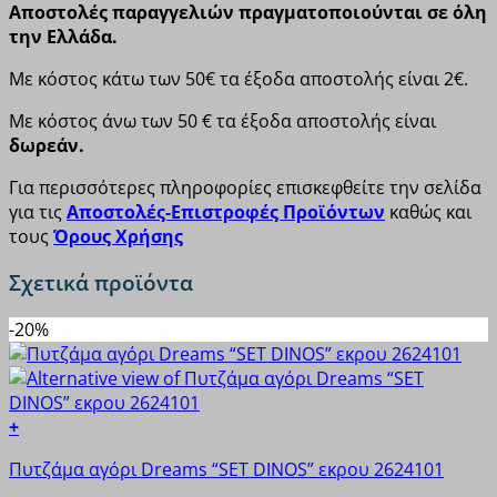
Αποστολές παραγγελιών πραγματοποιούνται σε όλη
την Ελλάδα.
Με κόστος κάτω των 50€ τα έξοδα αποστολής είναι 2€.
Με κόστος άνω των 50 € τα έξοδα αποστολής είναι
δωρεάν.
Για περισσότερες πληροφορίες επισκεφθείτε την σελίδα
για τις
Αποστολές-Επιστροφές Προϊόντων
καθώς και
τους
Όρους Χρήσης
Σχετικά προϊόντα
-20%
+
Αυτό
Πυτζάμα αγόρι Dreams “SET DINOS” εκρου 2624101
το