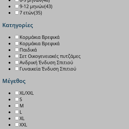
6-9 μηνών
(48)
9-12 μηνών
(43)
7 ετών
(35)
Κατηγορίες
Κορμάκια Βρεφικά
Κορμάκια Βρεφικά
Παιδικά
Σετ Οικογενειακές πυτζάμες
Ανδρική Ένδυση Σπιτιού
Γυναικεία Ένδυση Σπιτιού
Μέγεθος
XL/XXL
S
M
L
XL
XXL