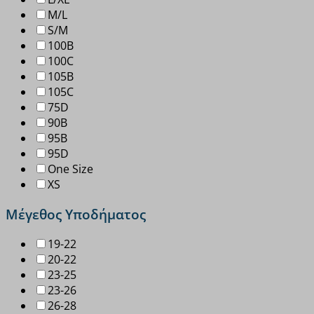
M/L
S/M
100B
100C
105B
105C
75D
90B
95B
95D
One Size
XS
Μέγεθος Υποδήματος
19-22
20-22
23-25
23-26
26-28