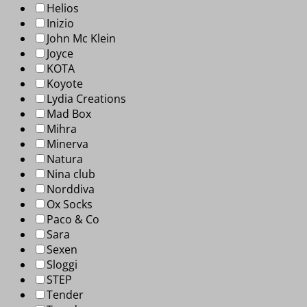
Helios
Inizio
John Mc Klein
Joyce
KOTA
Koyote
Lydia Creations
Mad Box
Mihra
Minerva
Natura
Nina club
Norddiva
Ox Socks
Paco & Co
Sara
Sexen
Sloggi
STEP
Tender