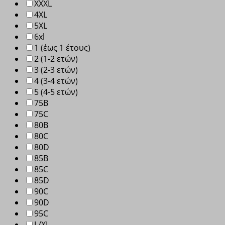
XXXL
4XL
5XL
6xl
1 (έως 1 έτους)
2 (1-2 ετών)
3 (2-3 ετών)
4 (3-4 ετών)
5 (4-5 ετών)
75B
75C
80B
80C
80D
85B
85C
85D
90C
90D
95C
L/XL