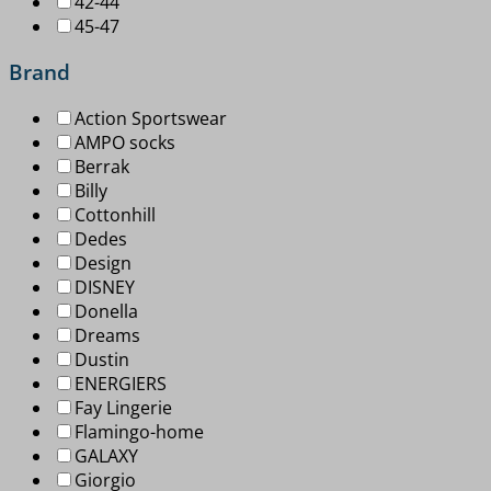
42-44
45-47
Brand
Action Sportswear
AMPO socks
Berrak
Billy
Cottonhill
Dedes
Design
DISNEY
Donella
Dreams
Dustin
ENERGIERS
Fay Lingerie
Flamingo-home
GALAXY
Giorgio