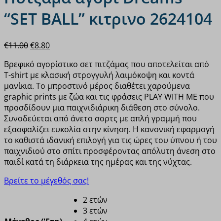
“SET BALL” κιτρινο 2624104
Original
Η
€
11.00
€
8.80
price
τρέχουσα
Βρεφικό αγορίστικο σετ πιτζάμας που αποτελείται από
was:
τιμή
T-shirt με κλασική στρογγυλή λαιμόκοψη και κοντά
€11.00.
είναι:
μανίκια. Το μπροστινό μέρος διαθέτει χαρούμενα
€8.80.
graphic prints με ζώα και τις φράσεις PLAY WITH ME που
προσδίδουν μια παιχνιδιάρικη διάθεση στο σύνολο.
Συνοδεύεται από άνετο σορτς με απλή γραμμή που
εξασφαλίζει ευκολία στην κίνηση. Η κανονική εφαρμογή
το καθιστά ιδανική επιλογή για τις ώρες του ύπνου ή του
παιχνιδιού στο σπίτι προσφέροντας απόλυτη άνεση στο
παιδί κατά τη διάρκεια της ημέρας και της νύχτας.
Βρείτε το μέγεθός σας!
2 ετών
3 ετών