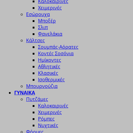
Καλοκαιρινές
Χειμερινές
Εσώρουχα
Μποξέρ
Σλιπ
Φανελάκια
Κάλτσες
Σουμπάς-Αόρατες
Κοντές Σοσόνια
Ημίκοντες
Αθλητικές
Κλασικές
Ισοθερμικές
Μπουρνούζια
ΓΥΝΑΙΚΑ
Πυτζάμες
Καλοκαιρινές
Χειμερινές
Ρόμπες
Νυχτικές
Φόρμες