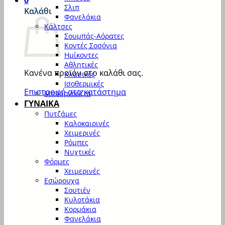
0
Σλιπ
Καλάθι
Φανελάκια
Κάλτσες
Σουμπάς-Αόρατες
Κοντές Σοσόνια
Ημίκοντες
Αθλητικές
Κανένα προϊόν στο καλάθι σας.
Κλασικές
Ισοθερμικές
Επιστροφή στο κατάστημα
Μπουρνούζια
ΓΥΝΑΙΚΑ
Πυτζάμες
Καλοκαιρινές
Χειμερινές
Ρόμπες
Νυχτικές
Φόρμες
Χειμερινές
Εσώρουχα
Σουτιέν
Κυλοτάκια
Κορμάκια
Φανελάκια