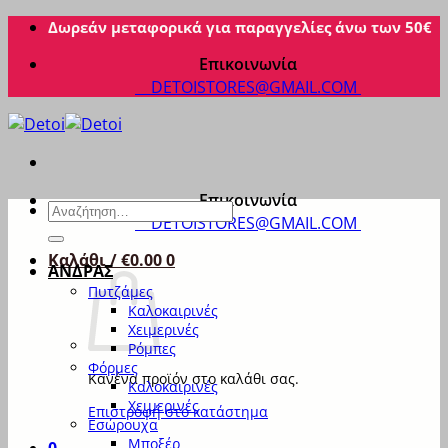
Μετάβαση
Δωρεάν μεταφορικά για παραγγελίες άνω των 50€
στο
Επικοινωνία
περιεχόμενο
DETOISTORES@GMAIL.COM
Επικοινωνία
Αναζήτηση
DETOISTORES@GMAIL.COM
για:
Καλάθι /
€
0.00
0
ΑΝΔΡΑΣ
Πυτζάμες
Καλοκαιρινές
Χειμερινές
Ρόμπες
Φόρμες
Κανένα προϊόν στο καλάθι σας.
Καλοκαιρινές
Χειμερινές
Επιστροφή στο κατάστημα
Εσώρουχα
Μποξέρ