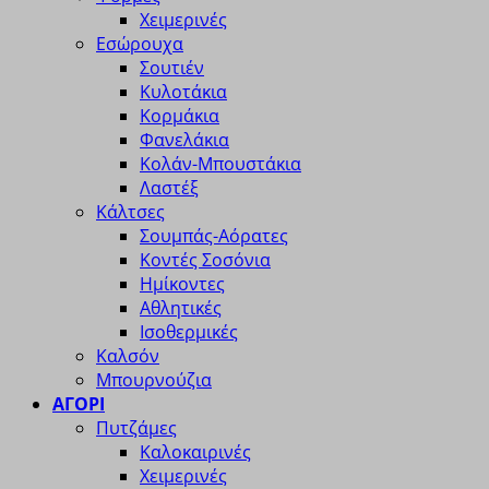
Χειμερινές
Εσώρουχα
Σουτιέν
Κυλοτάκια
Κορμάκια
Φανελάκια
Κολάν-Μπουστάκια
Λαστέξ
Κάλτσες
Σουμπάς-Αόρατες
Κοντές Σοσόνια
Ημίκοντες
Αθλητικές
Ισοθερμικές
Καλσόν
Μπουρνούζια
ΑΓΟΡΙ
Πυτζάμες
Καλοκαιρινές
Χειμερινές