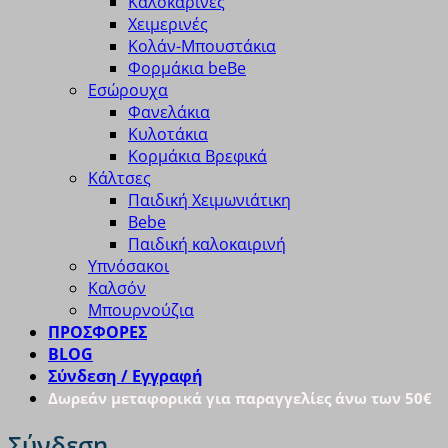
Καλοκαρινές
Χειμερινές
Κολάν-Μπουστάκια
Φορμάκια beBe
Εσώρουχα
Φανελάκια
Κυλοτάκια
Κορμάκια Βρεφικά
Κάλτσες
Παιδική Χειμωνιάτικη
Bebe
Παιδική καλοκαιρινή
Υπνόσακοι
Καλσόν
Μπουρνούζια
ΠΡΟΣΦΟΡΕΣ
BLOG
Σύνδεση / Εγγραφή
Δωρεάν μεταφορικά για παραγγελίες άνω των 50€
Σύνδεση