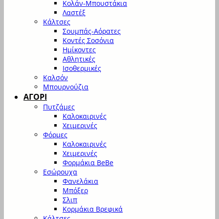
Κολάν-Μπουστάκια
Λαστέξ
Κάλτσες
Σουμπάς-Αόρατες
Κοντές Σοσόνια
Ημίκοντες
Αθλητικές
Ισοθερμικές
Καλσόν
Μπουρνούζια
ΑΓΟΡΙ
Πυτζάμες
Καλοκαιρινές
Χειμερινές
Φόρμες
Καλοκαιρινές
Χειμερινές
Φορμάκια BeBe
Εσώρουχα
Φανελάκια
Μπόξερ
Σλιπ
Κορμάκια Βρεφικά
Κάλτσες