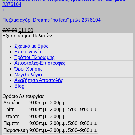
€13.13.
μπορούν
+
να
Αυτό
επιλεγούν
Πυζάμα αγόρι Dreams “no fear” μπλε 2376104
το
στη
προϊόν
σελίδα
Original
Η
€
22.00
€
11.00
έχει
του
price
τρέχουσα
Εξυπηρέτηση Πελατών
πολλαπλές
προϊόντος
was:
τιμή
παραλλαγές.
Σχετικά με Εμάς
€22.00.
είναι:
Οι
Επικοινωνία
€11.00.
επιλογές
Τρόποι Πληρωμής
μπορούν
Αποστολές-Επιστροφές
να
Όροι Χρήσης
επιλεγούν
στη
Μεγεθολόγιο
σελίδα
Αναζήτηση Αποστολής
του
Blog
προϊόντος
Ωράριο Λειτουργίας
Δευτέρα
9:00π.μ.–3:00μ.μ.
Τρίτη
9:00π.μ.–2:00μ.μ. 5:00–9:00μ.μ.
Τετάρτη
9:00π.μ.–3:00μ.μ.
Πέμπτη
9:00π.μ.–2:00μ.μ. 5:00–9:00μ.μ.
Παρασκευή
9:00π.μ.–2:00μ.μ. 5:00–9:00μ.μ.