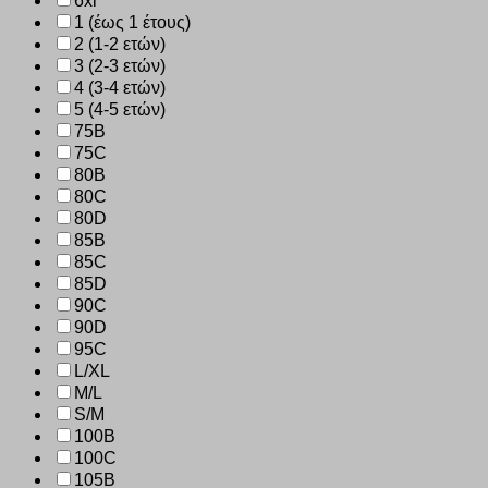
6xl
1 (έως 1 έτους)
2 (1-2 ετών)
3 (2-3 ετών)
4 (3-4 ετών)
5 (4-5 ετών)
75B
75C
80B
80C
80D
85B
85C
85D
90C
90D
95C
L/XL
M/L
S/M
100B
100C
105B