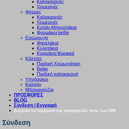
Καλοκαιρινές
Χειμερινές
Φόρμες
Καλοκαρινές
Χειμερινές
Κολάν-Μπουστάκια
Φορμάκια beBe
Εσώρουχα
Φανελάκια
Κυλοτάκια
Κορμάκια Βρεφικά
Κάλτσες
Παιδική Χειμωνιάτικη
Bebe
Παιδική καλοκαιρινή
Υπνόσακοι
Καλσόν
Μπουρνούζια
ΠΡΟΣΦΟΡΕΣ
BLOG
Σύνδεση / Εγγραφή
Δωρεάν μεταφορικά για παραγγελίες άνω των 50€
Σύνδεση