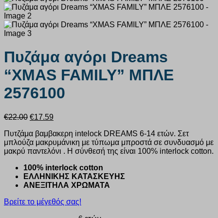
Πυζάμα αγόρι Dreams
“XMAS FAMILY” ΜΠΛΕ
2576100
Original
Η
€
22.00
€
17.59
price
τρέχουσα
Πυτζάμα βαμβακερη intelock DREAMS 6-14 ετών. Σετ
was:
τιμή
μπλούζα μακρυμάνικη με τύπωμα μπροστά σε συνδυασμό με
€22.00.
είναι:
μακρύ παντελόνι . Η σύνθεσή της είναι 100% interlock cotton.
€17.59.
100% interlock cotton
ΕΛΛΗΝΙΚΗΣ ΚΑΤΑΣΚΕΥΗΣ
ΑΝΕΞΙΤΗΛΑ ΧΡΩΜΑΤΑ
Βρείτε το μέγεθός σας!