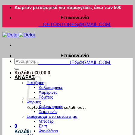
Μετάβαση
Δωρεάν μεταφορικά για παραγγελίες άνω των 50€
στο
Επικοινωνία
περιεχόμενο
DETOISTORES@GMAIL.COM
Επικοινωνία
Αναζήτηση
DETOISTORES@GMAIL.COM
για:
Καλάθι /
€
0.00
0
ΑΝΔΡΑΣ
Πυτζάμες
Καλοκαιρινές
Χειμερινές
Ρόμπες
Φόρμες
Καλοκαιρινές
Κανένα προϊόν στο καλάθι σας.
Χειμερινές
Εσώρουχα
Επιστροφή στο κατάστημα
Μποξέρ
Σλιπ
0
Φανελάκια
Καλάθι