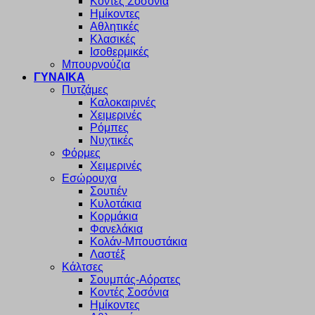
Κοντές Σοσόνια
Ημίκοντες
Αθλητικές
Κλασικές
Ισοθερμικές
Μπουρνούζια
ΓΥΝΑΙΚΑ
Πυτζάμες
Καλοκαιρινές
Χειμερινές
Ρόμπες
Νυχτικές
Φόρμες
Χειμερινές
Εσώρουχα
Σουτιέν
Κυλοτάκια
Κορμάκια
Φανελάκια
Κολάν-Μπουστάκια
Λαστέξ
Κάλτσες
Σουμπάς-Αόρατες
Κοντές Σοσόνια
Ημίκοντες