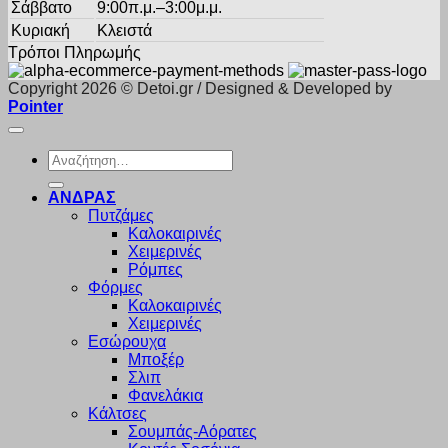
Σάββατο
9:00π.μ.–3:00μ.μ.
Κυριακή
Κλειστά
Τρόποι Πληρωμής
Copyright 2026 © Detoi.gr / Designed & Developed by
Pointer
Αναζήτηση
για:
ΑΝΔΡΑΣ
Πυτζάμες
Καλοκαιρινές
Χειμερινές
Ρόμπες
Φόρμες
Καλοκαιρινές
Χειμερινές
Εσώρουχα
Μποξέρ
Σλιπ
Φανελάκια
Κάλτσες
Σουμπάς-Αόρατες