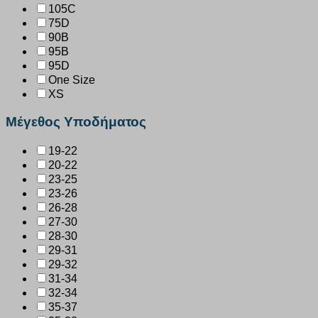
105C
75D
90B
95B
95D
One Size
XS
Μέγεθος Υποδήματος
19-22
20-22
23-25
23-26
26-28
27-30
28-30
29-31
29-32
31-34
32-34
35-37