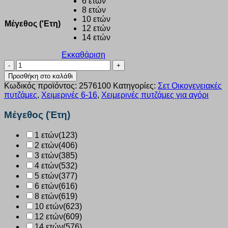
6 ετών
8 ετών
10 ετών
Μέγεθος ('Ετη)
12 ετών
14 ετών
Εκκαθάριση
Πυζάμα
αγόρι
Προσθήκη στο καλάθι
Dreams
Κωδικός προϊόντος:
2576100
Κατηγορίες:
Σετ Οικογενειακές
“XMAS
πυτζάμες
,
Χειμερινές 6-16
,
Χειμερινές πυτζάμες για αγόρι
FAMILY”
ΜΠΛΕ
Μέγεθος (Έτη)
2576100
ποσότητα
1 ετών
(123)
2 ετών
(406)
3 ετών
(385)
4 ετών
(532)
5 ετών
(377)
6 ετών
(616)
8 ετών
(619)
10 ετών
(623)
12 ετών
(609)
14 ετών
(576)