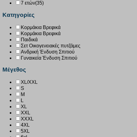
7 ετών
(35)
Κατηγορίες
Κορμάκια Βρεφικά
Κορμάκια Βρεφικά
Παιδικά
Σετ Οικογενειακές πυτζάμες
Ανδρική Ένδυση Σπιτιού
Γυναικεία Ένδυση Σπιτιού
Μέγεθος
XL/XXL
S
M
L
XL
XXL
XXXL
4XL
5XL