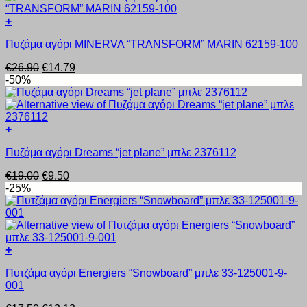
+
Αυτό
Πυζάμα αγόρι MINERVA “TRANSFORM” MARIN 62159-100
το
προϊόν
Original
Η
€
26.90
€
14.79
έχει
price
τρέχουσα
-50%
πολλαπλές
was:
τιμή
παραλλαγές.
€26.90.
είναι:
Οι
€14.79.
επιλογές
+
μπορούν
Αυτό
να
Πυζάμα αγόρι Dreams “jet plane” μπλε 2376112
το
επιλεγούν
προϊόν
στη
Original
Η
€
19.00
€
9.50
έχει
σελίδα
price
τρέχουσα
-25%
πολλαπλές
του
was:
τιμή
παραλλαγές.
προϊόντος
€19.00.
είναι:
Οι
€9.50.
επιλογές
μπορούν
+
να
Αυτό
επιλεγούν
Πυτζάμα αγόρι Energiers “Snowboard” μπλε 33-125001-9-
το
στη
001
προϊόν
σελίδα
έχει
του