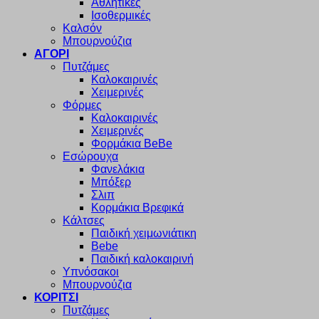
Αθλητικές
Ισοθερμικές
Καλσόν
Μπουρνούζια
ΑΓΟΡΙ
Πυτζάμες
Καλοκαιρινές
Χειμερινές
Φόρμες
Καλοκαιρινές
Χειμερινές
Φορμάκια BeBe
Εσώρουχα
Φανελάκια
Μπόξερ
Σλιπ
Κορμάκια Βρεφικά
Κάλτσες
Παιδική χειμωνιάτικη
Bebe
Παιδική καλοκαιρινή
Υπνόσακοι
Μπουρνούζια
ΚΟΡΙΤΣΙ
Πυτζάμες