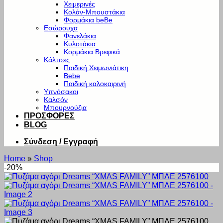
Χειμερινές
Κολάν-Μπουστάκια
Φορμάκια beBe
Εσώρουχα
Φανελάκια
Κυλοτάκια
Κορμάκια Βρεφικά
Κάλτσες
Παιδική Χειμωνιάτικη
Bebe
Παιδική καλοκαιρινή
Υπνόσακοι
Καλσόν
Μπουρνούζια
ΠΡΟΣΦΟΡΕΣ
BLOG
Σύνδεση / Εγγραφή
Home
»
Shop
-20%