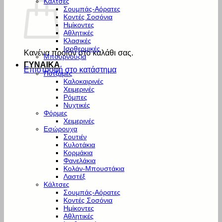
Κάλτσες
Σουμπάς-Αόρατες
Κοντές Σοσόνια
Ημίκοντες
Αθλητικές
Κλασικές
Ισοθερμικές
Κανένα προϊόν στο καλάθι σας.
Μπουρνούζια
ΓΥΝΑΙΚΑ
Επιστροφή στο κατάστημα
Πυτζάμες
Καλοκαιρινές
Χειμερινές
Ρόμπες
Νυχτικές
Φόρμες
Χειμερινές
Εσώρουχα
Σουτιέν
Κυλοτάκια
Κορμάκια
Φανελάκια
Κολάν-Μπουστάκια
Λαστέξ
Κάλτσες
Σουμπάς-Αόρατες
Κοντές Σοσόνια
Ημίκοντες
Αθλητικές