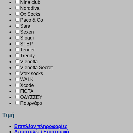
Nina club
Norddiva
Ox Socks
Paco & Co
Sara
Sexen
Sloggi
STEP
Tender
Trendy
Vienetta
Vienetta Secret
Vtex socks
WALK
Xcode
ΓΙΩΤΑ
ΟΔΥΣΣΕΥ
Πουρνάρα
Τιμή
Επιπλέον πληροφορίες
Αποστολές / Επιστροφές