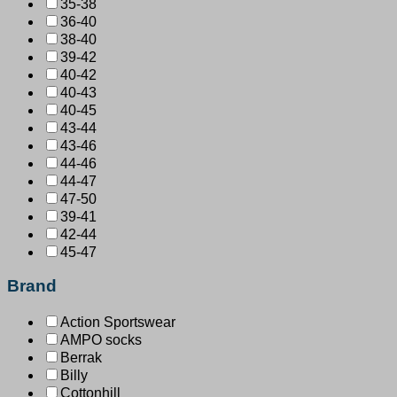
35-38
36-40
38-40
39-42
40-42
40-43
40-45
43-44
43-46
44-46
44-47
47-50
39-41
42-44
45-47
Brand
Action Sportswear
AMPO socks
Berrak
Billy
Cottonhill