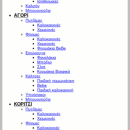
Ισοθερμικές
Καλσόν
Μπουρνούζια
ΑΓΟΡΙ
Πυτζάμες
Καλοκαιρινές
Χειμερινές
Φόρμες
Καλοκαιρινές
Χειμερινές
Φορμάκια BeBe
Εσώρουχα
Φανελάκια
Μπόξερ
Σλιπ
Κορμάκια Βρεφικά
Κάλτσες
Παιδική χειμωνιάτικη
Bebe
Παιδική καλοκαιρινή
Υπνόσακοι
Μπουρνούζια
ΚΟΡΙΤΣΙ
Πυτζάμες
Καλοκαιρινές
Χειμερινές
Φόρμες
Καλοκαρινές