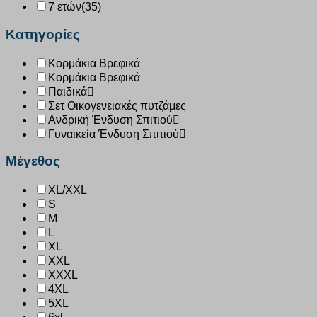
7 ετών
(35)
Κατηγορίες
Κορμάκια Βρεφικά
Κορμάκια Βρεφικά
Παιδικά
Σετ Οικογενειακές πυτζάμες
Ανδρική Ένδυση Σπιτιού
Γυναικεία Ένδυση Σπιτιού
Μέγεθος
XL/XXL
S
M
L
XL
XXL
XXXL
4XL
5XL