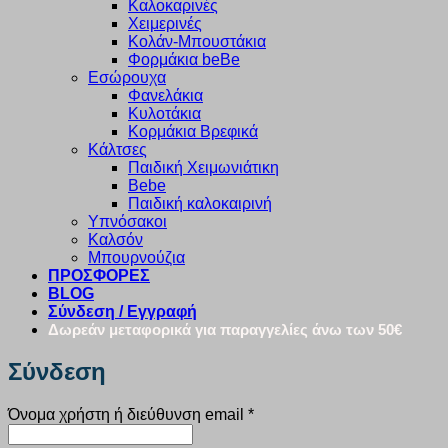
Καλοκαρινές
Χειμερινές
Κολάν-Μπουστάκια
Φορμάκια beBe
Εσώρουχα
Φανελάκια
Κυλοτάκια
Κορμάκια Βρεφικά
Κάλτσες
Παιδική Χειμωνιάτικη
Bebe
Παιδική καλοκαιρινή
Υπνόσακοι
Καλσόν
Μπουρνούζια
ΠΡΟΣΦΟΡΕΣ
BLOG
Σύνδεση / Εγγραφή
Δωρεάν μεταφορικά για παραγγελίες άνω των 50€
Σύνδεση
Απαιτείται
Όνομα χρήστη ή διεύθυνση email
*