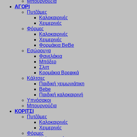
Μπουρνούζια
ΑΓΟΡΙ
Πυτζάμες
Καλοκαιρινές
Χειμερινές
Φόρμες
Καλοκαιρινές
Χειμερινές
Φορμάκια BeBe
Εσώρουχα
Φανελάκια
Μπόξερ
Σλιπ
Κορμάκια Βρεφικά
Κάλτσες
Παιδική χειμωνιάτικη
Bebe
Παιδική καλοκαιρινή
Υπνόσακοι
Μπουρνούζια
ΚΟΡΙΤΣΙ
Πυτζάμες
Καλοκαιρινές
Χειμερινές
Φόρμες