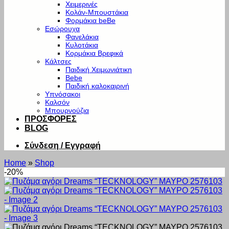
Χειμερινές
Κολάν-Μπουστάκια
Φορμάκια beBe
Εσώρουχα
Φανελάκια
Κυλοτάκια
Κορμάκια Βρεφικά
Κάλτσες
Παιδική Χειμωνιάτικη
Bebe
Παιδική καλοκαιρινή
Υπνόσακοι
Καλσόν
Μπουρνούζια
ΠΡΟΣΦΟΡΕΣ
BLOG
Σύνδεση / Εγγραφή
Home
»
Shop
-20%