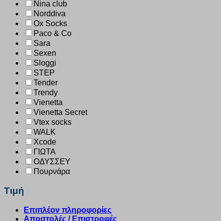
Nina club
Norddiva
Ox Socks
Paco & Co
Sara
Sexen
Sloggi
STEP
Tender
Trendy
Vienetta
Vienetta Secret
Vtex socks
WALK
Xcode
ΓΙΩΤΑ
ΟΔΥΣΣΕΥ
Πουρνάρα
Τιμή
Επιπλέον πληροφορίες
Αποστολές / Επιστροφές