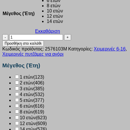
6 ετών
8 ετών
10 ετών
Μέγεθος ('Ετη)
12 ετών
14 ετών
Εκκαθάριση
Πυζάμα
αγόρι
Προσθήκη στο καλάθι
Dreams
Κωδικός προϊόντος:
2576103Μ
Κατηγορίες:
Χειμερινές 6-16
,
“TECKNOLOGY”
Χειμερινές πυτζάμες για αγόρι
ΜΑΥΡΟ
2576103
Μέγεθος (Έτη)
ποσότητα
1 ετών
(123)
2 ετών
(406)
3 ετών
(385)
4 ετών
(532)
5 ετών
(377)
6 ετών
(616)
8 ετών
(619)
10 ετών
(623)
12 ετών
(609)
14 ετών
(576)