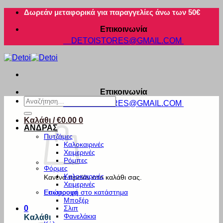
Μετάβαση
Δωρεάν μεταφορικά για παραγγελίες άνω των 50€
στο
Επικοινωνία
περιεχόμενο
DETOISTORES@GMAIL.COM
Επικοινωνία
Αναζήτηση
DETOISTORES@GMAIL.COM
για:
Καλάθι /
€
0.00
0
ΑΝΔΡΑΣ
Πυτζάμες
Καλοκαιρινές
Χειμερινές
Ρόμπες
Φόρμες
Καλοκαιρινές
Κανένα προϊόν στο καλάθι σας.
Χειμερινές
Εσώρουχα
Επιστροφή στο κατάστημα
Μποξέρ
Σλιπ
0
Φανελάκια
Καλάθι