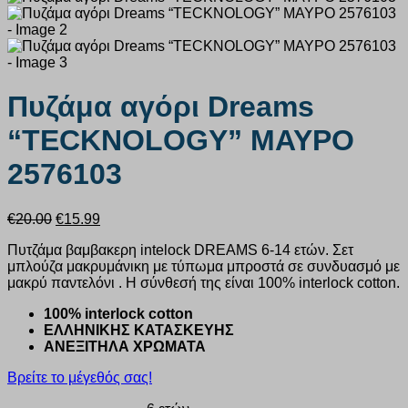
Πυζάμα αγόρι Dreams
“TECKNOLOGY” ΜΑΥΡΟ
2576103
Original
Η
€
20.00
€
15.99
price
τρέχουσα
Πυτζάμα βαμβακερη intelock DREAMS 6-14 ετών. Σετ
was:
τιμή
μπλούζα μακρυμάνικη με τύπωμα μπροστά σε συνδυασμό με
€20.00.
είναι:
μακρύ παντελόνι . Η σύνθεσή της είναι 100% interlock cotton.
€15.99.
100% interlock cotton
ΕΛΛΗΝΙΚΗΣ ΚΑΤΑΣΚΕΥΗΣ
ΑΝΕΞΙΤΗΛΑ ΧΡΩΜΑΤΑ
Βρείτε το μέγεθός σας!