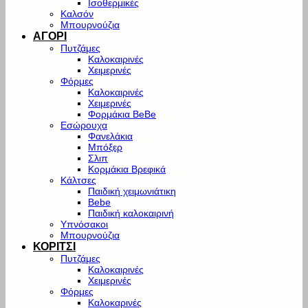
Ισοθερμικές
Καλσόν
Μπουρνούζια
ΑΓΟΡΙ
Πυτζάμες
Καλοκαιρινές
Χειμερινές
Φόρμες
Καλοκαιρινές
Χειμερινές
Φορμάκια BeBe
Εσώρουχα
Φανελάκια
Μπόξερ
Σλιπ
Κορμάκια Βρεφικά
Κάλτσες
Παιδική χειμωνιάτικη
Bebe
Παιδική καλοκαιρινή
Υπνόσακοι
Μπουρνούζια
ΚΟΡΙΤΣΙ
Πυτζάμες
Καλοκαιρινές
Χειμερινές
Φόρμες
Καλοκαρινές