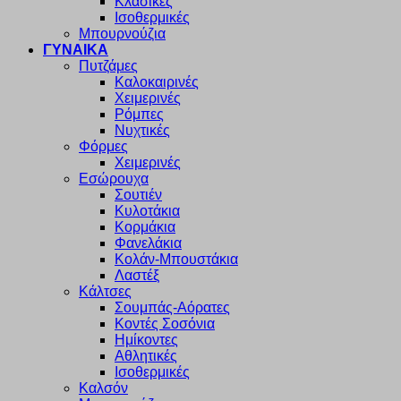
Κλασικές
Ισοθερμικές
Μπουρνούζια
ΓΥΝΑΙΚΑ
Πυτζάμες
Καλοκαιρινές
Χειμερινές
Ρόμπες
Νυχτικές
Φόρμες
Χειμερινές
Εσώρουχα
Σουτιέν
Κυλοτάκια
Κορμάκια
Φανελάκια
Κολάν-Μπουστάκια
Λαστέξ
Κάλτσες
Σουμπάς-Αόρατες
Κοντές Σοσόνια
Ημίκοντες
Αθλητικές
Ισοθερμικές
Καλσόν