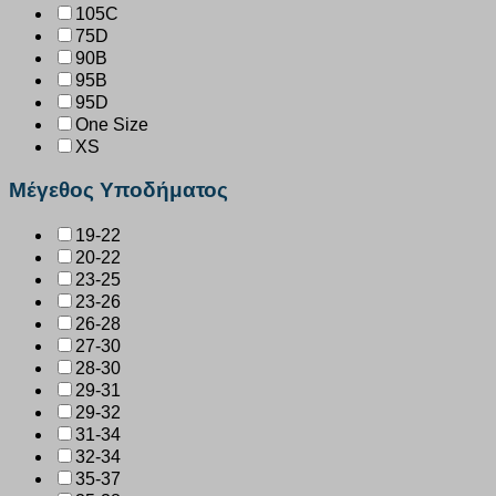
105C
75D
90B
95B
95D
One Size
XS
Μέγεθος Υποδήματος
19-22
20-22
23-25
23-26
26-28
27-30
28-30
29-31
29-32
31-34
32-34
35-37