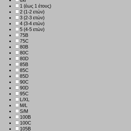
6xl
1 (έως 1 έτους)
2 (1-2 ετών)
3 (2-3 ετών)
4 (3-4 ετών)
5 (4-5 ετών)
75B
75C
80B
80C
80D
85B
85C
85D
90C
90D
95C
L/XL
M/L
S/M
100B
100C
105B