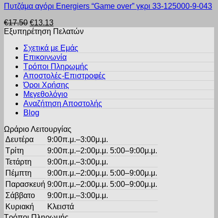
Πυτζάμα αγόρι Energiers “Game over” γκρι 33-125000-9-043
το
στη
προϊόν
σελίδα
Original
Η
€
17.50
€
13.13
έχει
του
price
τρέχουσα
Εξυπηρέτηση Πελατών
πολλαπλές
προϊόντος
was:
τιμή
παραλλαγές.
Σχετικά με Εμάς
€17.50.
είναι:
Οι
Επικοινωνία
€13.13.
επιλογές
Τρόποι Πληρωμής
μπορούν
Αποστολές-Επιστροφές
να
Όροι Χρήσης
επιλεγούν
στη
Μεγεθολόγιο
σελίδα
Αναζήτηση Αποστολής
του
Blog
προϊόντος
Ωράριο Λειτουργίας
Δευτέρα
9:00π.μ.–3:00μ.μ.
Τρίτη
9:00π.μ.–2:00μ.μ. 5:00–9:00μ.μ.
Τετάρτη
9:00π.μ.–3:00μ.μ.
Πέμπτη
9:00π.μ.–2:00μ.μ. 5:00–9:00μ.μ.
Παρασκευή
9:00π.μ.–2:00μ.μ. 5:00–9:00μ.μ.
Σάββατο
9:00π.μ.–3:00μ.μ.
Κυριακή
Κλειστά
Τρόποι Πληρωμής