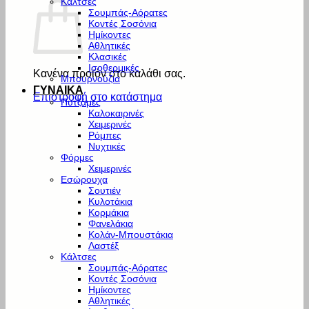
Κάλτσες
Σουμπάς-Αόρατες
Κοντές Σοσόνια
Ημίκοντες
Αθλητικές
Κλασικές
Ισοθερμικές
Κανένα προϊόν στο καλάθι σας.
Μπουρνούζια
ΓΥΝΑΙΚΑ
Επιστροφή στο κατάστημα
Πυτζάμες
Καλοκαιρινές
Χειμερινές
Ρόμπες
Νυχτικές
Φόρμες
Χειμερινές
Εσώρουχα
Σουτιέν
Κυλοτάκια
Κορμάκια
Φανελάκια
Κολάν-Μπουστάκια
Λαστέξ
Κάλτσες
Σουμπάς-Αόρατες
Κοντές Σοσόνια
Ημίκοντες
Αθλητικές