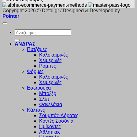
Copyright 2026 © Detoi.gr / Designed & Developed by
Pointer
Αναζήτηση
για:
ΑΝΔΡΑΣ
Πυτζάμες
Καλοκαιρινές
Χειμερινές
Ρόμπες
Φόρμες
Καλοκαιρινές
Χειμερινές
Εσώρουχα
Μποξέρ
Σλιπ
Φανελάκια
Κάλτσες
Σουμπάς-Αόρατες
Κοντές Σοσόνια
Ημίκοντες
Αθλητικές