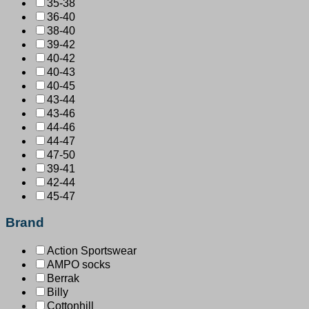
35-38
36-40
38-40
39-42
40-42
40-43
40-45
43-44
43-46
44-46
44-47
47-50
39-41
42-44
45-47
Brand
Action Sportswear
AMPO socks
Berrak
Billy
Cottonhill