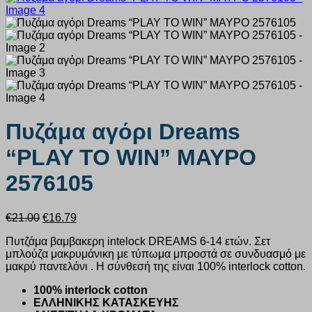
Πυζάμα αγόρι Dreams
“PLAY TO WIN” ΜΑΥΡΟ
2576105
Original
Η
€
21.00
€
16.79
price
τρέχουσα
Πυτζάμα βαμβακερη intelock DREAMS 6-14 ετών. Σετ
was:
τιμή
μπλούζα μακρυμάνικη με τύπωμα μπροστά σε συνδυασμό με
€21.00.
είναι:
μακρύ παντελόνι . Η σύνθεσή της είναι 100% interlock cotton.
€16.79.
100% interlock cotton
ΕΛΛΗΝΙΚΗΣ ΚΑΤΑΣΚΕΥΗΣ