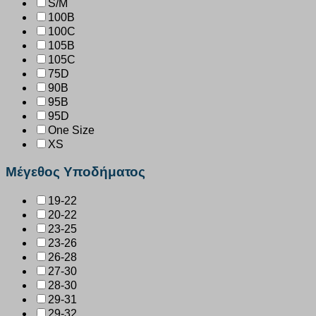
S/M
100B
100C
105B
105C
75D
90B
95B
95D
One Size
XS
Μέγεθος Υποδήματος
19-22
20-22
23-25
23-26
26-28
27-30
28-30
29-31
29-32