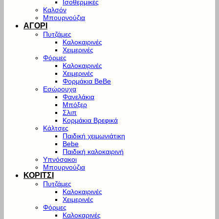
Ισοθερμικές
Καλσόν
Μπουρνούζια
ΑΓΟΡΙ
Πυτζάμες
Καλοκαιρινές
Χειμερινές
Φόρμες
Καλοκαιρινές
Χειμερινές
Φορμάκια BeBe
Εσώρουχα
Φανελάκια
Μπόξερ
Σλιπ
Κορμάκια Βρεφικά
Κάλτσες
Παιδική χειμωνιάτικη
Bebe
Παιδική καλοκαιρινή
Υπνόσακοι
Μπουρνούζια
ΚΟΡΙΤΣΙ
Πυτζάμες
Καλοκαιρινές
Χειμερινές
Φόρμες
Καλοκαρινές