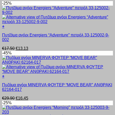
-25%
+
Αυτό
Πυτζάμα αγόρι Energiers “Adventure” πετρόλ 33-125002-9-
το
002
προϊόν
έχει
Original
Η
€
17.50
€
13.13
πολλαπλές
price
τρέχουσα
-45%
παραλλαγές.
was:
τιμή
Οι
€17.50.
είναι:
επιλογές
€13.13.
μπορούν
να
+
επιλεγούν
Αυτό
στη
Πυζάμα αγόρι MINERVA ΦΟΥΤΕΡ “MOVE BEAR” ΑΝΘΡΑΚΙ
το
σελίδα
62164-017
προϊόν
του
έχει
προϊόντος
Original
Η
€
29.90
€
16.45
πολλαπλές
price
τρέχουσα
-25%
παραλλαγές.
was:
τιμή
Οι
€29.90.
είναι:
επιλογές