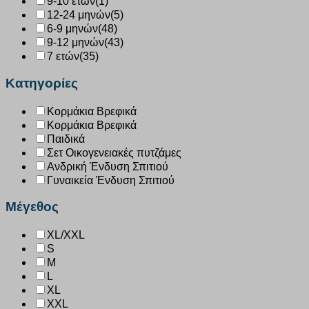
9-10 ετών
(1)
12-24 μηνών
(5)
6-9 μηνών
(48)
9-12 μηνών
(43)
7 ετών
(35)
Κατηγορίες
Κορμάκια Βρεφικά
Κορμάκια Βρεφικά
Παιδικά
Σετ Οικογενειακές πυτζάμες
Ανδρική Ένδυση Σπιτιού
Γυναικεία Ένδυση Σπιτιού
Μέγεθος
XL/XXL
S
M
L
XL
XXL