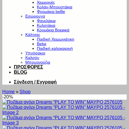
Χειμερινές
Κολάν-Μπουστάκια
Φορμάκια beBe
Εσώρουχα
Φανελάκια
Κυλοτάκια
Κορμάκια Βρεφικά
Κάλτσες
Παιδική Χειμωνιάτικη
Bebe
Παιδική καλοκαιρινή
Υπνόσακοι
Καλσόν
Μπουρνούζια
ΠΡΟΣΦΟΡΕΣ
BLOG
Σύνδεση / Εγγραφή
Home
»
Shop
-20%