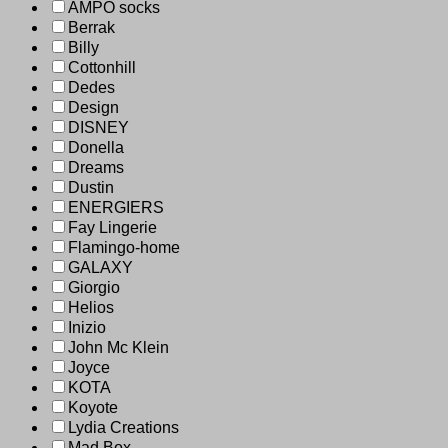
AMPO socks
Berrak
Billy
Cottonhill
Dedes
Design
DISNEY
Donella
Dreams
Dustin
ENERGIERS
Fay Lingerie
Flamingo-home
GALAXY
Giorgio
Helios
Inizio
John Mc Klein
Joyce
KOTA
Koyote
Lydia Creations
Mad Box