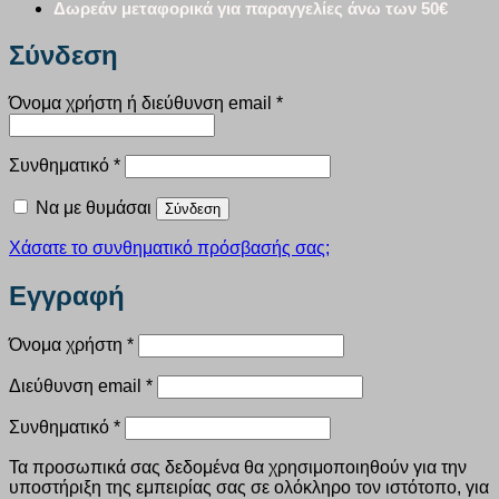
Δωρεάν μεταφορικά για παραγγελίες άνω των 50€
Σύνδεση
Απαιτείται
Όνομα χρήστη ή διεύθυνση email
*
Απαιτείται
Συνθηματικό
*
Να με θυμάσαι
Σύνδεση
Χάσατε το συνθηματικό πρόσβασής σας;
Εγγραφή
Απαιτείται
Όνομα χρήστη
*
Απαιτείται
Διεύθυνση email
*
Απαιτείται
Συνθηματικό
*
Τα προσωπικά σας δεδομένα θα χρησιμοποιηθούν για την
υποστήριξη της εμπειρίας σας σε ολόκληρο τον ιστότοπο, για