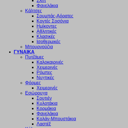
Σλιπ
Φανελάκια
Κάλτσες
Σουμπάς-Αόρατες
Κοντές Σοσόνια
Ημίκοντες
Αθλητικές
Κλασικές
Ισοθερμικές
Μπουρνούζια
ΓΥΝΑΙΚΑ
Πυτζάμες
Καλοκαιρινές
Χειμερινές
Ρόμπες
Νυχτικές
Φόρμες
Χειμερινές
Εσώρουχα
Σουτιέν
Κυλοτάκια
Κορμάκια
Φανελάκια
Κολάν-Μπουστάκια
Λαστέξ