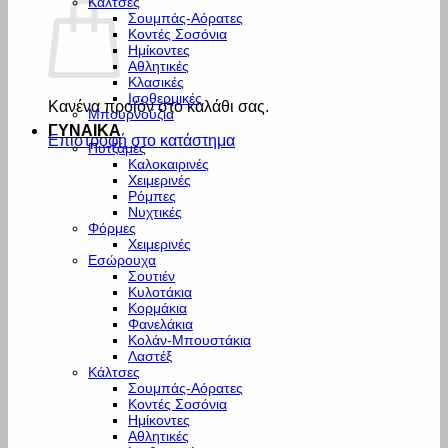
Κάλτσες
Σουμπάς-Αόρατες
Κοντές Σοσόνια
Ημίκοντες
Αθλητικές
Κλασικές
Ισοθερμικές
Κανένα προϊόν στο καλάθι σας.
Μπουρνούζια
ΓΥΝΑΙΚΑ
Επιστροφή στο κατάστημα
Πυτζάμες
Καλοκαιρινές
Χειμερινές
Ρόμπες
Νυχτικές
Φόρμες
Χειμερινές
Εσώρουχα
Σουτιέν
Κυλοτάκια
Κορμάκια
Φανελάκια
Κολάν-Μπουστάκια
Λαστέξ
Κάλτσες
Σουμπάς-Αόρατες
Κοντές Σοσόνια
Ημίκοντες
Αθλητικές