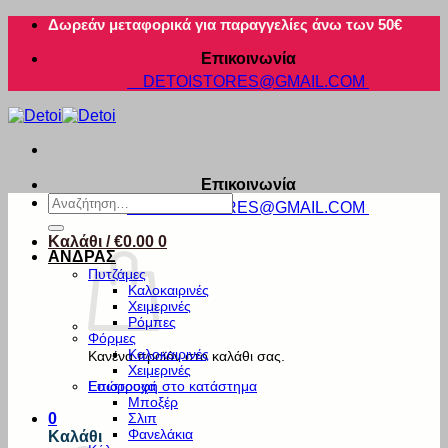
Μετάβαση
Δωρεάν μεταφορικά για παραγγελίες άνω των 50€
στο
Επικοινωνία
περιεχόμενο
DETOISTORES@GMAIL.COM
Επικοινωνία
Αναζήτηση
DETOISTORES@GMAIL.COM
για:
Καλάθι /
€
0.00
0
ΑΝΔΡΑΣ
Πυτζάμες
Καλοκαιρινές
Χειμερινές
Ρόμπες
Φόρμες
Καλοκαιρινές
Κανένα προϊόν στο καλάθι σας.
Χειμερινές
Εσώρουχα
Επιστροφή στο κατάστημα
Μποξέρ
Σλιπ
0
Φανελάκια
Καλάθι