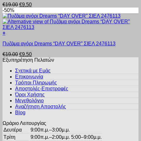
σελίδα
Original
Η
€
19.00
€
9.50
έχει
του
price
τρέχουσα
-50%
πολλαπλές
προϊόντος
was:
τιμή
παραλλαγές.
€19.00.
είναι:
Οι
€9.50.
επιλογές
+
μπορούν
Αυτό
να
Πυζάμα αγόρι Dreams “DAY OVER” ΣΙΕΛ 2476113
το
επιλεγούν
προϊόν
στη
Original
Η
€
19.00
€
9.50
έχει
σελίδα
price
τρέχουσα
Εξυπηρέτηση Πελατών
πολλαπλές
του
was:
τιμή
παραλλαγές.
προϊόντος
Σχετικά με Εμάς
€19.00.
είναι:
Οι
Επικοινωνία
€9.50.
επιλογές
Τρόποι Πληρωμής
μπορούν
Αποστολές-Επιστροφές
να
Όροι Χρήσης
επιλεγούν
στη
Μεγεθολόγιο
σελίδα
Αναζήτηση Αποστολής
του
Blog
προϊόντος
Ωράριο Λειτουργίας
Δευτέρα
9:00π.μ.–3:00μ.μ.
Τρίτη
9:00π.μ.–2:00μ.μ. 5:00–9:00μ.μ.