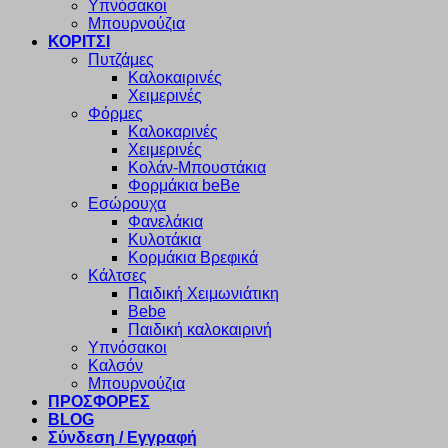
Υπνόσακοι
Μπουρνούζια
ΚΟΡΙΤΣΙ
Πυτζάμες
Καλοκαιρινές
Χειμερινές
Φόρμες
Καλοκαρινές
Χειμερινές
Κολάν-Μπουστάκια
Φορμάκια beBe
Εσώρουχα
Φανελάκια
Κυλοτάκια
Κορμάκια Βρεφικά
Κάλτσες
Παιδική Χειμωνιάτικη
Bebe
Παιδική καλοκαιρινή
Υπνόσακοι
Καλσόν
Μπουρνούζια
ΠΡΟΣΦΟΡΕΣ
BLOG
Σύνδεση / Εγγραφή