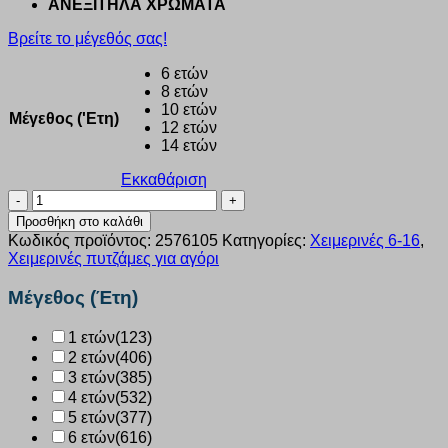
ΑΝΕΞΙΤΗΛΑ ΧΡΩΜΑΤΑ
Βρείτε το μέγεθός σας!
6 ετών
8 ετών
10 ετών
Μέγεθος ('Ετη)
12 ετών
14 ετών
Εκκαθάριση
Πυζάμα
αγόρι
Προσθήκη στο καλάθι
Dreams
Κωδικός προϊόντος:
2576105
Κατηγορίες:
Χειμερινές 6-16
,
“PLAY
Χειμερινές πυτζάμες για αγόρι
TO
WIN”
Μέγεθος (Έτη)
ΜΑΥΡΟ
2576105
1 ετών
(123)
ποσότητα
2 ετών
(406)
3 ετών
(385)
4 ετών
(532)
5 ετών
(377)
6 ετών
(616)