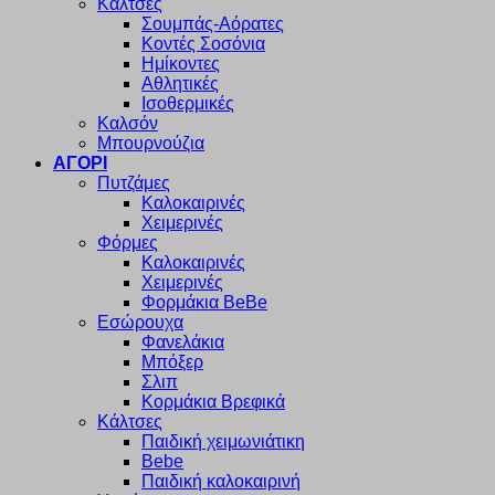
Κάλτσες
Σουμπάς-Αόρατες
Κοντές Σοσόνια
Ημίκοντες
Αθλητικές
Ισοθερμικές
Καλσόν
Μπουρνούζια
ΑΓΟΡΙ
Πυτζάμες
Καλοκαιρινές
Χειμερινές
Φόρμες
Καλοκαιρινές
Χειμερινές
Φορμάκια BeBe
Εσώρουχα
Φανελάκια
Μπόξερ
Σλιπ
Κορμάκια Βρεφικά
Κάλτσες
Παιδική χειμωνιάτικη
Bebe
Παιδική καλοκαιρινή