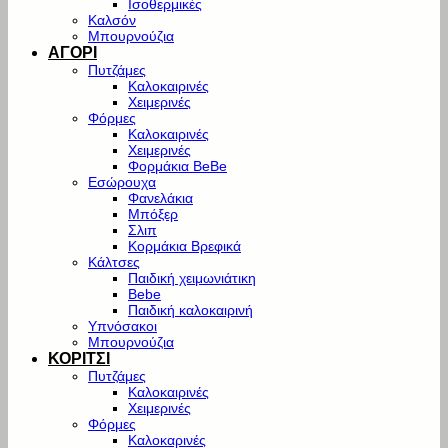
Ισοθερμικές
Καλσόν
Μπουρνούζια
ΑΓΟΡΙ
Πυτζάμες
Καλοκαιρινές
Χειμερινές
Φόρμες
Καλοκαιρινές
Χειμερινές
Φορμάκια BeBe
Εσώρουχα
Φανελάκια
Μπόξερ
Σλιπ
Κορμάκια Βρεφικά
Κάλτσες
Παιδική χειμωνιάτικη
Bebe
Παιδική καλοκαιρινή
Υπνόσακοι
Μπουρνούζια
ΚΟΡΙΤΣΙ
Πυτζάμες
Καλοκαιρινές
Χειμερινές
Φόρμες
Καλοκαρινές