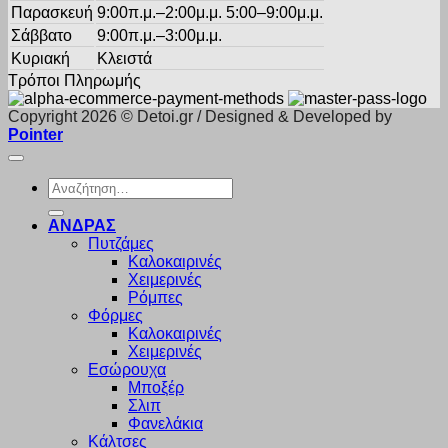
Παρασκευή
9:00π.μ.–2:00μ.μ. 5:00–9:00μ.μ.
Σάββατο
9:00π.μ.–3:00μ.μ.
Κυριακή
Κλειστά
Τρόποι Πληρωμής
Copyright 2026 © Detoi.gr / Designed & Developed by
Pointer
Αναζήτηση
για:
ΑΝΔΡΑΣ
Πυτζάμες
Καλοκαιρινές
Χειμερινές
Ρόμπες
Φόρμες
Καλοκαιρινές
Χειμερινές
Εσώρουχα
Μποξέρ
Σλιπ
Φανελάκια
Κάλτσες