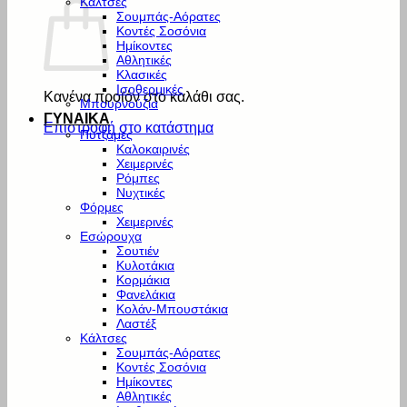
Κάλτσες
Σουμπάς-Αόρατες
Κοντές Σοσόνια
Ημίκοντες
Αθλητικές
Κλασικές
Ισοθερμικές
Κανένα προϊόν στο καλάθι σας.
Μπουρνούζια
ΓΥΝΑΙΚΑ
Επιστροφή στο κατάστημα
Πυτζάμες
Καλοκαιρινές
Χειμερινές
Ρόμπες
Νυχτικές
Φόρμες
Χειμερινές
Εσώρουχα
Σουτιέν
Κυλοτάκια
Κορμάκια
Φανελάκια
Κολάν-Μπουστάκια
Λαστέξ
Κάλτσες
Σουμπάς-Αόρατες
Κοντές Σοσόνια
Ημίκοντες
Αθλητικές