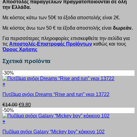
Αποστολές παραγγελιών πραγματοποιούνται σε όλη
την Ελλάδα.
Με κόστος κάτω των 50€ τα έξοδα αποστολής είναι 2€.
Με κόστος άνω των 50 € τα έξοδα αποστολής είναι
δωρεάν.
Για περισσότερες πληροφορίες επισκεφθείτε την σελίδα για
τις
Αποστολές-Επιστροφές Προϊόντων
καθώς και τους
Όρους Χρήσης
Σχετικά προϊόντα
-30%
+
Αυτό
Πυτζάμα αγόρι Dreams “Rise and run” γκρι 13722
το
προϊόν
Original
Η
€
14.00
€
9.80
έχει
price
τρέχουσα
-50%
πολλαπλές
was:
τιμή
παραλλαγές.
€14.00.
είναι:
+
Οι
Αυτό
€9.80.
επιλογές
Πυζάμα αγόρι Galaxy “Mickey boy” κόκκινο 102
το
μπορούν