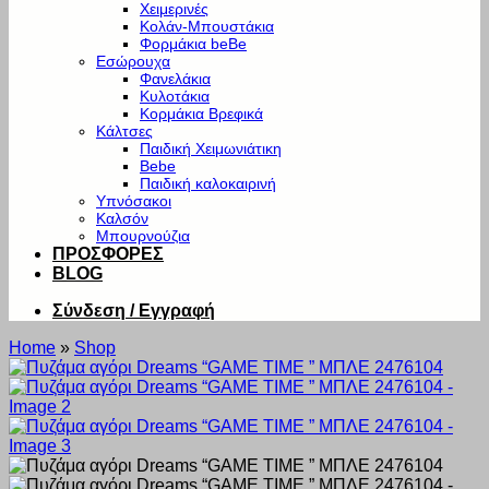
Χειμερινές
Κολάν-Μπουστάκια
Φορμάκια beBe
Εσώρουχα
Φανελάκια
Κυλοτάκια
Κορμάκια Βρεφικά
Κάλτσες
Παιδική Χειμωνιάτικη
Bebe
Παιδική καλοκαιρινή
Υπνόσακοι
Καλσόν
Μπουρνούζια
ΠΡΟΣΦΟΡΕΣ
BLOG
Σύνδεση / Εγγραφή
Home
»
Shop