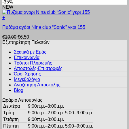
price
τρέχουσα
-35%
πολλαπλές
σελίδα
was:
τιμή
NEW
παραλλαγές.
του
€8.00.
είναι:
Οι
προϊόντος
€5.60.
+
επιλογές
Αυτό
μπορούν
Πυζάμα αγόρι Nina club “Sonic” γκρι 155
το
να
προϊόν
επιλεγούν
Original
Η
€
10.00
€
6.50
έχει
στη
price
τρέχουσα
Εξυπηρέτηση Πελατών
πολλαπλές
σελίδα
was:
τιμή
παραλλαγές.
του
Σχετικά με Εμάς
€10.00.
είναι:
Οι
προϊόντος
Επικοινωνία
€6.50.
επιλογές
Τρόποι Πληρωμής
μπορούν
Αποστολές-Επιστροφές
να
Όροι Χρήσης
επιλεγούν
στη
Μεγεθολόγιο
σελίδα
Αναζήτηση Αποστολής
του
Blog
προϊόντος
Ωράριο Λειτουργίας
Δευτέρα
9:00π.μ.–3:00μ.μ.
Τρίτη
9:00π.μ.–2:00μ.μ. 5:00–9:00μ.μ.
Τετάρτη
9:00π.μ.–3:00μ.μ.
Πέμπτη
9:00π.μ.–2:00μ.μ. 5:00–9:00μ.μ.