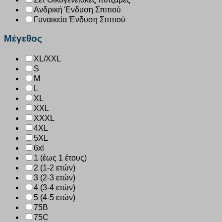
Ανδρική Ένδυση Σπιτιού
Γυναικεία Ένδυση Σπιτιού
Μέγεθος
XL/XXL
S
M
L
XL
XXL
XXXL
4XL
5XL
6xl
1 (έως 1 έτους)
2 (1-2 ετών)
3 (2-3 ετών)
4 (3-4 ετών)
5 (4-5 ετών)
75B
75C