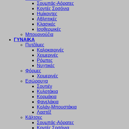
Σουμπάς-Αόρατες
Κοντές Σοσόνια
Ημίκοντες
Αθλητικές
Κλασικές
Ισοθερμικές
Μπουρνούζια
ΓΥΝΑΙΚΑ
Πυτζάμες
Καλοκαιρινές
Χειμερινές
Ρόμπες
Νυχτικές
Φόρμες
Χειμερινές
Εσώρουχα
Σουτιέν
Κυλοτάκια
Κορμάκια
Φανελάκια
Κολάν-Μπουστάκια
Λαστέξ
Κάλτσες
Σουμπάς-Αόρατες
Κοντές Σοσόνια