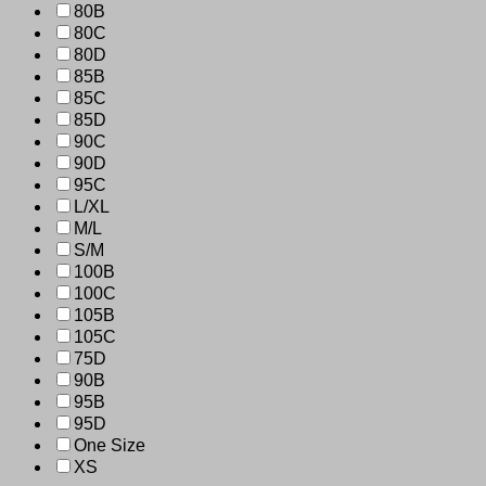
80B
80C
80D
85B
85C
85D
90C
90D
95C
L/XL
M/L
S/M
100B
100C
105B
105C
75D
90B
95B
95D
One Size
XS