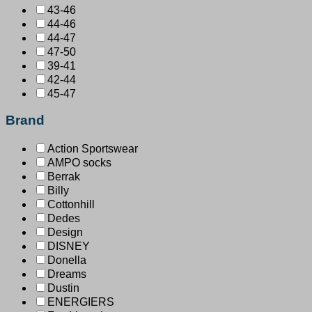
43-46
44-46
44-47
47-50
39-41
42-44
45-47
Brand
Action Sportswear
AMPO socks
Berrak
Billy
Cottonhill
Dedes
Design
DISNEY
Donella
Dreams
Dustin
ENERGIERS