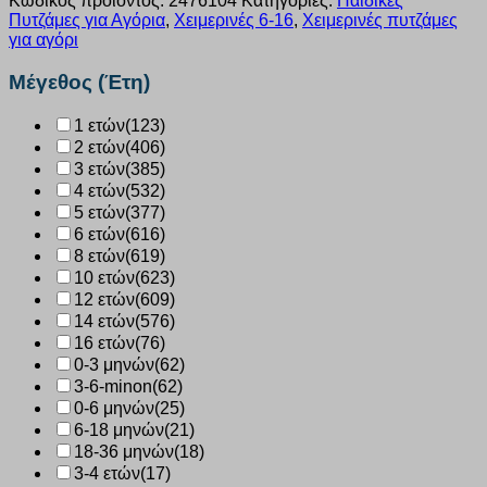
Κωδικός προϊόντος:
2476104
Κατηγορίες:
Παιδικές
Πυτζάμες για Αγόρια
,
Χειμερινές 6-16
,
Χειμερινές πυτζάμες
για αγόρι
Μέγεθος (Έτη)
1 ετών
(123)
2 ετών
(406)
3 ετών
(385)
4 ετών
(532)
5 ετών
(377)
6 ετών
(616)
8 ετών
(619)
10 ετών
(623)
12 ετών
(609)
14 ετών
(576)
16 ετών
(76)
0-3 μηνών
(62)
3-6-minon
(62)
0-6 μηνών
(25)
6-18 μηνών
(21)
18-36 μηνών
(18)
3-4 ετών
(17)