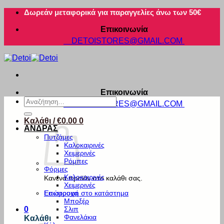
Μετάβαση
Δωρεάν μεταφορικά για παραγγελίες άνω των 50€
στο
Επικοινωνία
περιεχόμενο
DETOISTORES@GMAIL.COM
Επικοινωνία
Αναζήτηση
DETOISTORES@GMAIL.COM
για:
Καλάθι /
€
0.00
0
ΑΝΔΡΑΣ
Πυτζάμες
Καλοκαιρινές
Χειμερινές
Ρόμπες
Φόρμες
Καλοκαιρινές
Κανένα προϊόν στο καλάθι σας.
Χειμερινές
Εσώρουχα
Επιστροφή στο κατάστημα
Μποξέρ
Σλιπ
0
Φανελάκια
Καλάθι