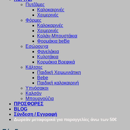
Πυτζάμες
Καλοκαιρινές
Χειμερινές
Φόρμες
Καλοκαρινές
Χειμερινές
Κολάν-Μπουστάκια
Φορμάκια beBe
Εσώρουχα
Φανελάκια
Κυλοτάκια
Κορμάκια Βρεφικά
Κάλτσες
Παιδική Χειμωνιάτικη
Bebe
Παιδική καλοκαιρινή
Υπνόσακοι
Καλσόν
Μπουρνούζια
ΠΡΟΣΦΟΡΕΣ
BLOG
Σύνδεση / Εγγραφή
Δωρεάν μεταφορικά για παραγγελίες άνω των 50€