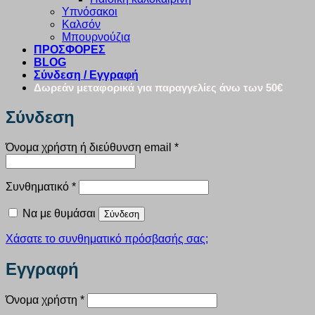
Υπνόσακοι
Καλσόν
Μπουρνούζια
ΠΡΟΣΦΟΡΕΣ
BLOG
Σύνδεση / Εγγραφή
Δωρεάν μεταφορικά για παραγγελίες άνω των 50€
Σύνδεση
Απαιτείται
Όνομα χρήστη ή διεύθυνση email
*
Απαιτείται
Συνθηματικό
*
Να με θυμάσαι
Σύνδεση
Χάσατε το συνθηματικό πρόσβασής σας;
Εγγραφή
Απαιτείται
Όνομα χρήστη
*