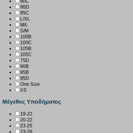
90C
90D
95C
L/XL
M/L
S/M
100B
100C
105B
105C
75D
90B
95B
95D
One Size
XS
Μέγεθος Υποδήματος
19-22
20-22
23-25
23-26