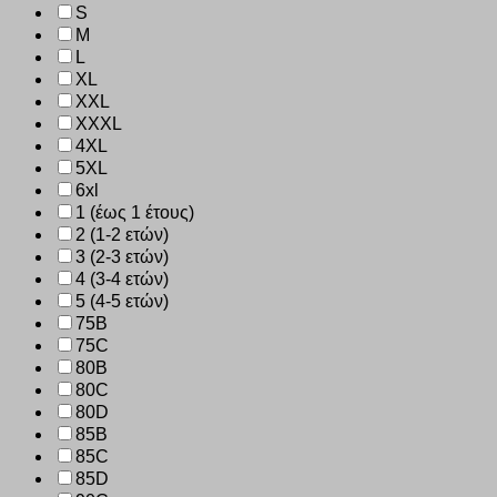
S
M
L
XL
XXL
XXXL
4XL
5XL
6xl
1 (έως 1 έτους)
2 (1-2 ετών)
3 (2-3 ετών)
4 (3-4 ετών)
5 (4-5 ετών)
75B
75C
80B
80C
80D
85B
85C
85D