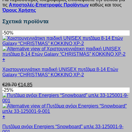
τις
Αποστολές-Επιστροφές Προϊόντων
καθώς και τους
Όρους Χρήσης
Σχετικά προϊόντα
-50%
+
Αυτό
Χριστουγεννιάτικη παιδική UNISEX πυτζάμα 8-14 Ετών
το
Galaxy “CHRISTMAS” ΚΟΚΚΙΝΟ ΧΡ-2
προϊόν
έχει
Original
Η
€
29.70
€
14.85
πολλαπλές
price
τρέχουσα
-25%
παραλλαγές.
was:
τιμή
Οι
€29.70.
είναι:
επιλογές
€14.85.
μπορούν
να
+
επιλεγούν
Αυτό
στη
Πυτζάμα αγόρι Energiers “Snowboard” μπλε 33-125001-9-
το
σελίδα
001