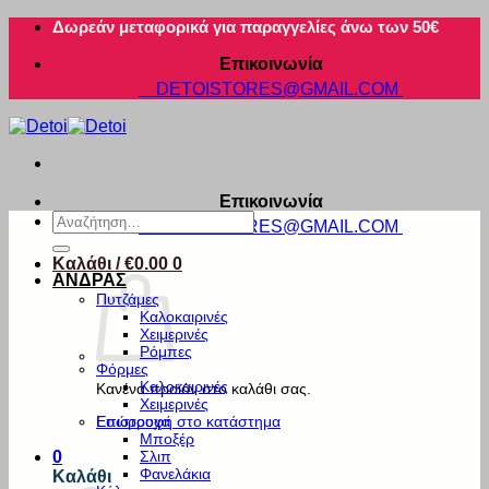
Μετάβαση
Δωρεάν μεταφορικά για παραγγελίες άνω των 50€
στο
Επικοινωνία
περιεχόμενο
DETOISTORES@GMAIL.COM
Επικοινωνία
Αναζήτηση
DETOISTORES@GMAIL.COM
για:
Καλάθι /
€
0.00
0
ΑΝΔΡΑΣ
Πυτζάμες
Καλοκαιρινές
Χειμερινές
Ρόμπες
Φόρμες
Καλοκαιρινές
Κανένα προϊόν στο καλάθι σας.
Χειμερινές
Εσώρουχα
Επιστροφή στο κατάστημα
Μποξέρ
Σλιπ
0
Φανελάκια
Καλάθι