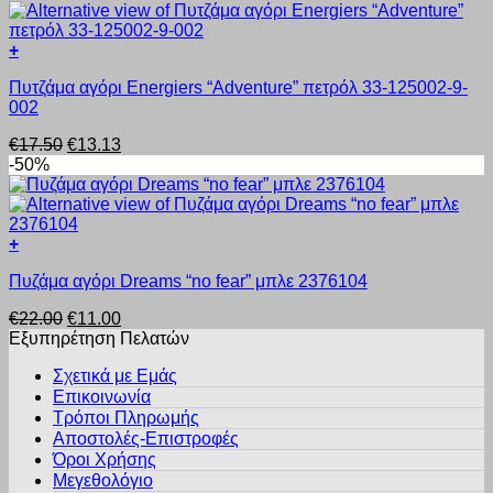
€14.20.
επιλογές
μπορούν
+
να
Αυτό
επιλεγούν
Πυτζάμα αγόρι Energiers “Adventure” πετρόλ 33-125002-9-
το
στη
002
προϊόν
σελίδα
έχει
του
Original
Η
€
17.50
€
13.13
πολλαπλές
προϊόντος
price
τρέχουσα
-50%
παραλλαγές.
was:
τιμή
Οι
€17.50.
είναι:
επιλογές
€13.13.
μπορούν
+
να
Αυτό
επιλεγούν
Πυζάμα αγόρι Dreams “no fear” μπλε 2376104
το
στη
προϊόν
σελίδα
Original
Η
€
22.00
€
11.00
έχει
του
price
τρέχουσα
Εξυπηρέτηση Πελατών
πολλαπλές
προϊόντος
was:
τιμή
παραλλαγές.
Σχετικά με Εμάς
€22.00.
είναι:
Οι
Επικοινωνία
€11.00.
επιλογές
Τρόποι Πληρωμής
μπορούν
Αποστολές-Επιστροφές
να
Όροι Χρήσης
επιλεγούν
στη
Μεγεθολόγιο