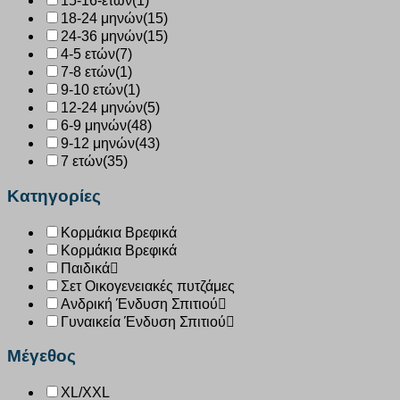
15-16-ετών
(1)
18-24 μηνών
(15)
24-36 μηνών
(15)
4-5 ετών
(7)
7-8 ετών
(1)
9-10 ετών
(1)
12-24 μηνών
(5)
6-9 μηνών
(48)
9-12 μηνών
(43)
7 ετών
(35)
Κατηγορίες
Κορμάκια Βρεφικά
Κορμάκια Βρεφικά
Παιδικά
Σετ Οικογενειακές πυτζάμες
Ανδρική Ένδυση Σπιτιού
Γυναικεία Ένδυση Σπιτιού
Μέγεθος
XL/XXL