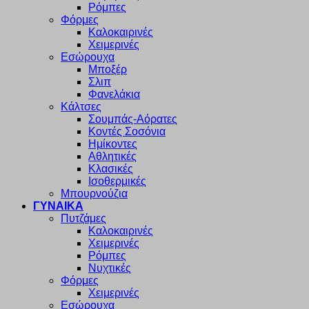
Ρόμπες
Φόρμες
Καλοκαιρινές
Χειμερινές
Εσώρουχα
Μποξέρ
Σλιπ
Φανελάκια
Κάλτσες
Σουμπάς-Αόρατες
Κοντές Σοσόνια
Ημίκοντες
Αθλητικές
Κλασικές
Ισοθερμικές
Μπουρνούζια
ΓΥΝΑΙΚΑ
Πυτζάμες
Καλοκαιρινές
Χειμερινές
Ρόμπες
Νυχτικές
Φόρμες
Χειμερινές
Εσώρουχα