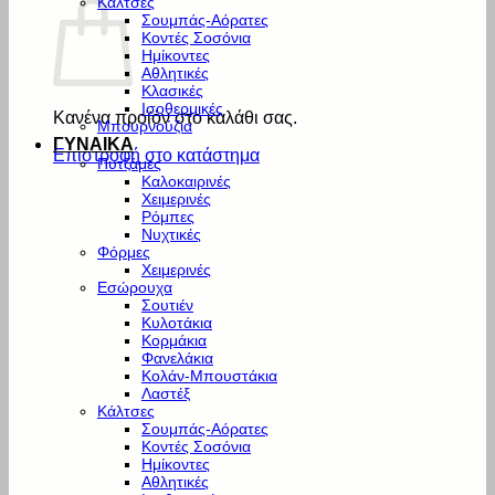
Κάλτσες
Σουμπάς-Αόρατες
Κοντές Σοσόνια
Ημίκοντες
Αθλητικές
Κλασικές
Ισοθερμικές
Κανένα προϊόν στο καλάθι σας.
Μπουρνούζια
ΓΥΝΑΙΚΑ
Επιστροφή στο κατάστημα
Πυτζάμες
Καλοκαιρινές
Χειμερινές
Ρόμπες
Νυχτικές
Φόρμες
Χειμερινές
Εσώρουχα
Σουτιέν
Κυλοτάκια
Κορμάκια
Φανελάκια
Κολάν-Μπουστάκια
Λαστέξ
Κάλτσες
Σουμπάς-Αόρατες
Κοντές Σοσόνια
Ημίκοντες
Αθλητικές