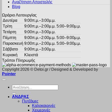
σελίδα
Αναζήτηση Αποστολής
του
Blog
προϊόντος
Ωράριο Λειτουργίας
Δευτέρα
9:00π.μ.–3:00μ.μ.
Τρίτη
9:00π.μ.–2:00μ.μ. 5:00–9:00μ.μ.
Τετάρτη
9:00π.μ.–3:00μ.μ.
Πέμπτη
9:00π.μ.–2:00μ.μ. 5:00–9:00μ.μ.
Παρασκευή
9:00π.μ.–2:00μ.μ. 5:00–9:00μ.μ.
Σάββατο
9:00π.μ.–3:00μ.μ.
Κυριακή
Κλειστά
Τρόποι Πληρωμής
Copyright 2026 © Detoi.gr / Designed & Developed by
Pointer
Αναζήτηση
για:
ΑΝΔΡΑΣ
Πυτζάμες
Καλοκαιρινές
Χειμερινές