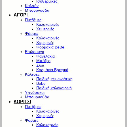
Ισοθερμικές
Καλσόν
Μπουρνούζια
ΑΓΟΡΙ
Πυτζάμες
Καλοκαιρινές
Χειμερινές
Φόρμες
Καλοκαιρινές
Χειμερινές
Φορμάκια BeBe
Εσώρουχα
Φανελάκια
Μπόξερ
Σλιπ
Κορμάκια Βρεφικά
Κάλτσες
Παιδική χειμωνιάτικη
Bebe
Παιδική καλοκαιρινή
Υπνόσακοι
Μπουρνούζια
ΚΟΡΙΤΣΙ
Πυτζάμες
Καλοκαιρινές
Χειμερινές
Φόρμες
Καλοκαρινές