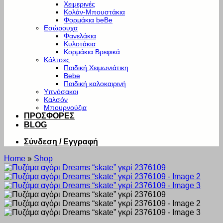
Χειμερινές
Κολάν-Μπουστάκια
Φορμάκια beBe
Εσώρουχα
Φανελάκια
Κυλοτάκια
Κορμάκια Βρεφικά
Κάλτσες
Παιδική Χειμωνιάτικη
Bebe
Παιδική καλοκαιρινή
Υπνόσακοι
Καλσόν
Μπουρνούζια
ΠΡΟΣΦΟΡΕΣ
BLOG
Σύνδεση / Εγγραφή
Home
»
Shop