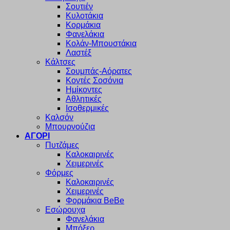
Σουτιέν
Κυλοτάκια
Κορμάκια
Φανελάκια
Κολάν-Μπουστάκια
Λαστέξ
Κάλτσες
Σουμπάς-Αόρατες
Κοντές Σοσόνια
Ημίκοντες
Αθλητικές
Ισοθερμικές
Καλσόν
Μπουρνούζια
ΑΓΟΡΙ
Πυτζάμες
Καλοκαιρινές
Χειμερινές
Φόρμες
Καλοκαιρινές
Χειμερινές
Φορμάκια BeBe
Εσώρουχα
Φανελάκια
Μπόξερ