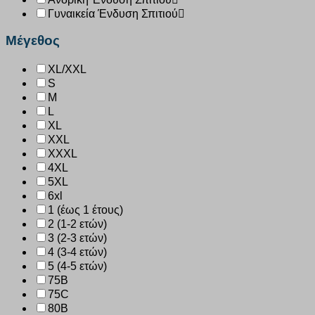
Γυναικεία Ένδυση Σπιτιού
Μέγεθος
XL/XXL
S
M
L
XL
XXL
XXXL
4XL
5XL
6xl
1 (έως 1 έτους)
2 (1-2 ετών)
3 (2-3 ετών)
4 (3-4 ετών)
5 (4-5 ετών)
75B
75C
80B