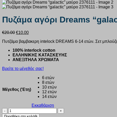
Πυζάμα αγόρι Dreams “galac
Original
Η
€
20.00
€
10.00
price
τρέχουσα
Πυτζάμα βαμβακερη intelock DREAMS 6-14 ετών. Σετ μπλούζα 
was:
τιμή
€20.00.
είναι:
100% interlock cotton
€10.00.
ΕΛΛΗΝΙΚΗΣ ΚΑΤΑΣΚΕΥΗΣ
ΑΝΕΞΙΤΗΛΑ ΧΡΩΜΑΤΑ
Βρείτε το μέγεθός σας!
6 ετών
8 ετών
10 ετών
Μέγεθος ('Ετη)
12 ετών
14 ετών
Εκκαθάριση
Πυζάμα
αγόρι
Προσθήκη στο καλάθι