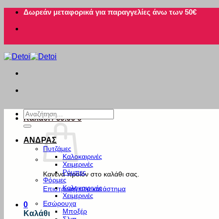
Μετάβαση
Δωρεάν μεταφορικά για παραγγελίες άνω των 50€
στο
περιεχόμενο
Αναζήτηση
Καλάθι /
€
0.00
0
για:
ΑΝΔΡΑΣ
Πυτζάμες
Καλοκαιρινές
Χειμερινές
Ρόμπες
Κανένα προϊόν στο καλάθι σας.
Φόρμες
Καλοκαιρινές
Επιστροφή στο κατάστημα
Χειμερινές
Εσώρουχα
0
Μποξέρ
Καλάθι