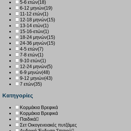
5-6 ετών
(18)
6-12 μηνών
(19)
11-12 ετών
(1)
12-18 μηνών
(15)
13-14 ετών
(1)
15-16-ετών
(1)
18-24 μηνών
(15)
24-36 μηνών
(15)
4-5 ετών
(7)
7-8 ετών
(1)
9-10 ετών
(1)
12-24 μηνών
(5)
6-9 μηνών
(48)
9-12 μηνών
(43)
7 ετών
(35)
Κατηγορίες
Κορμάκια Βρεφικά
Κορμάκια Βρεφικά
Παιδικά
Σετ Οικογενειακές πυτζάμες
Ανδρική Ένδυση Σπιτιού