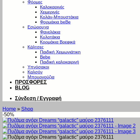
Φόρμες
Καλοκαρινές
Χειμερινές
Κολάν-Μπουστάκια
Φορμάκια beBe
Εσώρουχα
Φανελάκια
Κυλοτάκια
Κορμάκια Βρεφικά
Κάλτσες
Παιδική Χειμωνιάτικη
Bebe
Παιδική καλοκαιρινή
Υπνόσακοι
Καλσόν
Μπουρνούζια
ΠΡΟΣΦΟΡΕΣ
BLOG
Σύνδεση / Εγγραφή
Home
»
Shop
-50%