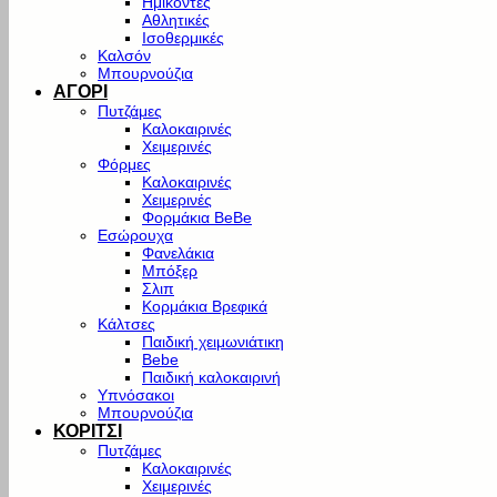
Ημίκοντες
Αθλητικές
Ισοθερμικές
Καλσόν
Μπουρνούζια
ΑΓΟΡΙ
Πυτζάμες
Καλοκαιρινές
Χειμερινές
Φόρμες
Καλοκαιρινές
Χειμερινές
Φορμάκια BeBe
Εσώρουχα
Φανελάκια
Μπόξερ
Σλιπ
Κορμάκια Βρεφικά
Κάλτσες
Παιδική χειμωνιάτικη
Bebe
Παιδική καλοκαιρινή
Υπνόσακοι
Μπουρνούζια
ΚΟΡΙΤΣΙ
Πυτζάμες
Καλοκαιρινές
Χειμερινές