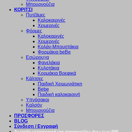
Μπουρνούζια
ΚΟΡΙΤΣΙ
Πυτζάμες
Καλοκαιρινές
Χειμερινές
Φόρμες
Καλοκαρινές
Χειμερινές
Κολάν-Μπουστάκια
Φορμάκια beBe
Εσώρουχα
Φανελάκια
Κυλοτάκια
Κορμάκια Βρεφικά
Κάλτσες
Παιδική Χειμωνιάτικη
Bebe
Παιδική καλοκαιρινή
Υπνόσακοι
Καλσόν
Μπουρνούζια
ΠΡΟΣΦΟΡΕΣ
BLOG
Σύνδεση / Εγγραφή
Δωρεάν μεταφορικά για παραγγελίες άνω των 50€