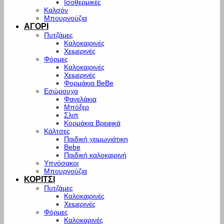
Ισοθερμικές
Καλσόν
Μπουρνούζια
ΑΓΟΡΙ
Πυτζάμες
Καλοκαιρινές
Χειμερινές
Φόρμες
Καλοκαιρινές
Χειμερινές
Φορμάκια BeBe
Εσώρουχα
Φανελάκια
Μπόξερ
Σλιπ
Κορμάκια Βρεφικά
Κάλτσες
Παιδική χειμωνιάτικη
Bebe
Παιδική καλοκαιρινή
Υπνόσακοι
Μπουρνούζια
ΚΟΡΙΤΣΙ
Πυτζάμες
Καλοκαιρινές
Χειμερινές
Φόρμες
Καλοκαρινές