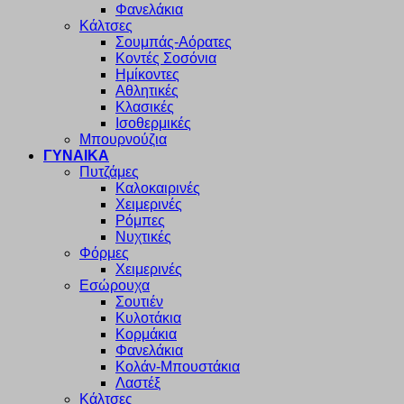
Φανελάκια
Κάλτσες
Σουμπάς-Αόρατες
Κοντές Σοσόνια
Ημίκοντες
Αθλητικές
Κλασικές
Ισοθερμικές
Μπουρνούζια
ΓΥΝΑΙΚΑ
Πυτζάμες
Καλοκαιρινές
Χειμερινές
Ρόμπες
Νυχτικές
Φόρμες
Χειμερινές
Εσώρουχα
Σουτιέν
Κυλοτάκια
Κορμάκια
Φανελάκια
Κολάν-Μπουστάκια
Λαστέξ
Κάλτσες