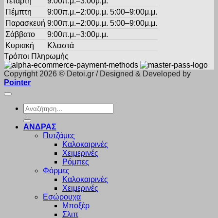
Τετάρτη
9:00π.μ.–3:00μ.μ.
Πέμπτη
9:00π.μ.–2:00μ.μ. 5:00–9:00μ.μ.
Παρασκευή
9:00π.μ.–2:00μ.μ. 5:00–9:00μ.μ.
Σάββατο
9:00π.μ.–3:00μ.μ.
Κυριακή
Κλειστά
Τρόποι Πληρωμής
Copyright 2026 © Detoi.gr / Designed & Developed by
Pointer
Αναζήτηση
για:
ΑΝΔΡΑΣ
Πυτζάμες
Καλοκαιρινές
Χειμερινές
Ρόμπες
Φόρμες
Καλοκαιρινές
Χειμερινές
Εσώρουχα
Μποξέρ
Σλιπ