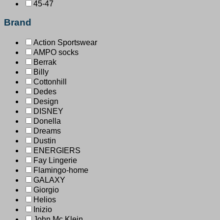
45-47
Brand
Action Sportswear
AMPO socks
Berrak
Billy
Cottonhill
Dedes
Design
DISNEY
Donella
Dreams
Dustin
ENERGIERS
Fay Lingerie
Flamingo-home
GALAXY
Giorgio
Helios
Inizio
John Mc Klein