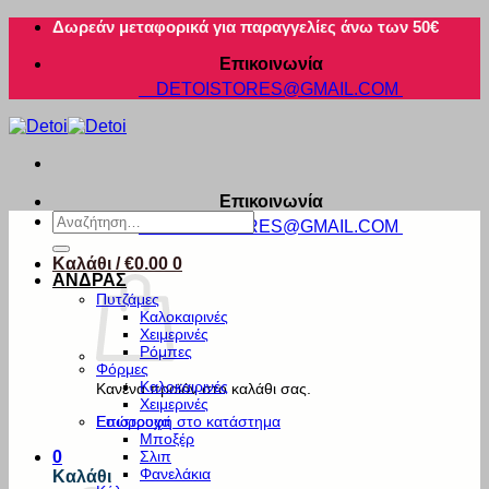
Μετάβαση
Δωρεάν μεταφορικά για παραγγελίες άνω των 50€
στο
Επικοινωνία
περιεχόμενο
DETOISTORES@GMAIL.COM
Επικοινωνία
Αναζήτηση
DETOISTORES@GMAIL.COM
για:
Καλάθι /
€
0.00
0
ΑΝΔΡΑΣ
Πυτζάμες
Καλοκαιρινές
Χειμερινές
Ρόμπες
Φόρμες
Καλοκαιρινές
Κανένα προϊόν στο καλάθι σας.
Χειμερινές
Εσώρουχα
Επιστροφή στο κατάστημα
Μποξέρ
Σλιπ
0
Φανελάκια
Καλάθι