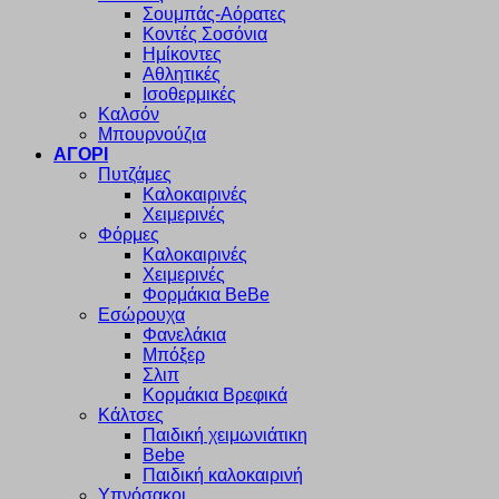
Σουμπάς-Αόρατες
Κοντές Σοσόνια
Ημίκοντες
Αθλητικές
Ισοθερμικές
Καλσόν
Μπουρνούζια
ΑΓΟΡΙ
Πυτζάμες
Καλοκαιρινές
Χειμερινές
Φόρμες
Καλοκαιρινές
Χειμερινές
Φορμάκια BeBe
Εσώρουχα
Φανελάκια
Μπόξερ
Σλιπ
Κορμάκια Βρεφικά
Κάλτσες
Παιδική χειμωνιάτικη
Bebe
Παιδική καλοκαιρινή
Υπνόσακοι