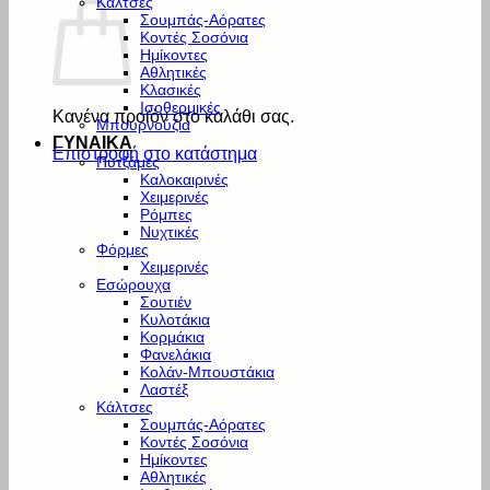
Κάλτσες
Σουμπάς-Αόρατες
Κοντές Σοσόνια
Ημίκοντες
Αθλητικές
Κλασικές
Ισοθερμικές
Κανένα προϊόν στο καλάθι σας.
Μπουρνούζια
ΓΥΝΑΙΚΑ
Επιστροφή στο κατάστημα
Πυτζάμες
Καλοκαιρινές
Χειμερινές
Ρόμπες
Νυχτικές
Φόρμες
Χειμερινές
Εσώρουχα
Σουτιέν
Κυλοτάκια
Κορμάκια
Φανελάκια
Κολάν-Μπουστάκια
Λαστέξ
Κάλτσες
Σουμπάς-Αόρατες
Κοντές Σοσόνια
Ημίκοντες
Αθλητικές