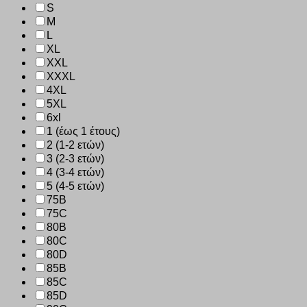
S
M
L
XL
XXL
XXXL
4XL
5XL
6xl
1 (έως 1 έτους)
2 (1-2 ετών)
3 (2-3 ετών)
4 (3-4 ετών)
5 (4-5 ετών)
75B
75C
80B
80C
80D
85B
85C
85D