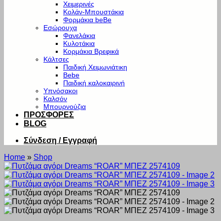
Χειμερινές
Κολάν-Μπουστάκια
Φορμάκια beBe
Εσώρουχα
Φανελάκια
Κυλοτάκια
Κορμάκια Βρεφικά
Κάλτσες
Παιδική Χειμωνιάτικη
Bebe
Παιδική καλοκαιρινή
Υπνόσακοι
Καλσόν
Μπουρνούζια
ΠΡΟΣΦΟΡΕΣ
BLOG
Σύνδεση / Εγγραφή
Home
»
Shop