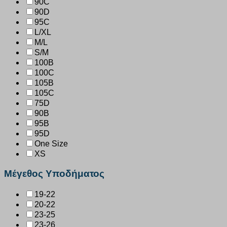
90C
90D
95C
L/XL
M/L
S/M
100B
100C
105B
105C
75D
90B
95B
95D
One Size
XS
Μέγεθος Υποδήματος
19-22
20-22
23-25
23-26