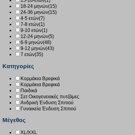
15-16-ετών
(1)
18-24 μηνών
(15)
24-36 μηνών
(15)
4-5 ετών
(7)
7-8 ετών
(1)
9-10 ετών
(1)
12-24 μηνών
(5)
6-9 μηνών
(48)
9-12 μηνών
(43)
7 ετών
(35)
Κατηγορίες
Κορμάκια Βρεφικά
Κορμάκια Βρεφικά
Παιδικά
Σετ Οικογενειακές πυτζάμες
Ανδρική Ένδυση Σπιτιού
Γυναικεία Ένδυση Σπιτιού
Μέγεθος
XL/XXL