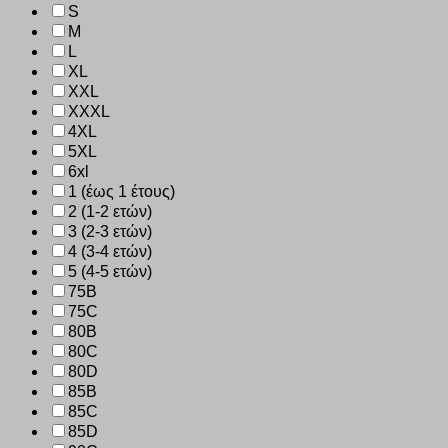
S
M
L
XL
XXL
XXXL
4XL
5XL
6xl
1 (έως 1 έτους)
2 (1-2 ετών)
3 (2-3 ετών)
4 (3-4 ετών)
5 (4-5 ετών)
75B
75C
80B
80C
80D
85B
85C
85D