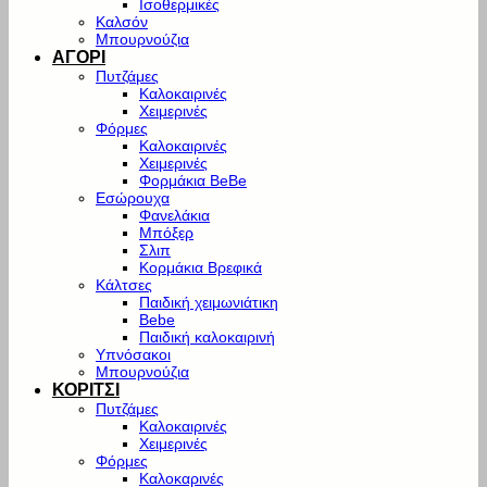
Ισοθερμικές
Καλσόν
Μπουρνούζια
ΑΓΟΡΙ
Πυτζάμες
Καλοκαιρινές
Χειμερινές
Φόρμες
Καλοκαιρινές
Χειμερινές
Φορμάκια BeBe
Εσώρουχα
Φανελάκια
Μπόξερ
Σλιπ
Κορμάκια Βρεφικά
Κάλτσες
Παιδική χειμωνιάτικη
Bebe
Παιδική καλοκαιρινή
Υπνόσακοι
Μπουρνούζια
ΚΟΡΙΤΣΙ
Πυτζάμες
Καλοκαιρινές
Χειμερινές
Φόρμες
Καλοκαρινές