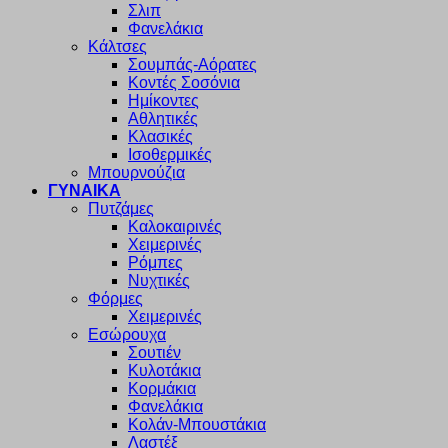
Σλιπ
Φανελάκια
Κάλτσες
Σουμπάς-Αόρατες
Κοντές Σοσόνια
Ημίκοντες
Αθλητικές
Κλασικές
Ισοθερμικές
Μπουρνούζια
ΓΥΝΑΙΚΑ
Πυτζάμες
Καλοκαιρινές
Χειμερινές
Ρόμπες
Νυχτικές
Φόρμες
Χειμερινές
Εσώρουχα
Σουτιέν
Κυλοτάκια
Κορμάκια
Φανελάκια
Κολάν-Μπουστάκια
Λαστέξ