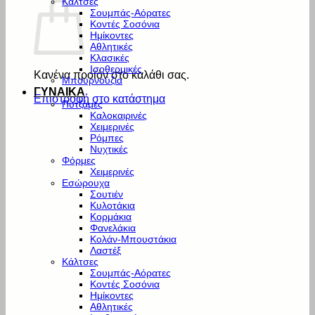
Κάλτσες
Σουμπάς-Αόρατες
Κοντές Σοσόνια
Ημίκοντες
Αθλητικές
Κλασικές
Ισοθερμικές
Κανένα προϊόν στο καλάθι σας.
Μπουρνούζια
ΓΥΝΑΙΚΑ
Επιστροφή στο κατάστημα
Πυτζάμες
Καλοκαιρινές
Χειμερινές
Ρόμπες
Νυχτικές
Φόρμες
Χειμερινές
Εσώρουχα
Σουτιέν
Κυλοτάκια
Κορμάκια
Φανελάκια
Κολάν-Μπουστάκια
Λαστέξ
Κάλτσες
Σουμπάς-Αόρατες
Κοντές Σοσόνια
Ημίκοντες
Αθλητικές