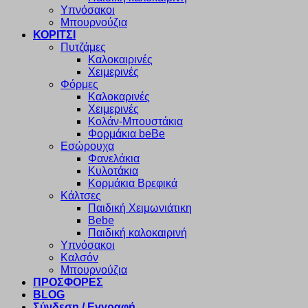
Υπνόσακοι
Μπουρνούζια
ΚΟΡΙΤΣΙ
Πυτζάμες
Καλοκαιρινές
Χειμερινές
Φόρμες
Καλοκαρινές
Χειμερινές
Κολάν-Μπουστάκια
Φορμάκια beBe
Εσώρουχα
Φανελάκια
Κυλοτάκια
Κορμάκια Βρεφικά
Κάλτσες
Παιδική Χειμωνιάτικη
Bebe
Παιδική καλοκαιρινή
Υπνόσακοι
Καλσόν
Μπουρνούζια
ΠΡΟΣΦΟΡΕΣ
BLOG
Σύνδεση / Εγγραφή