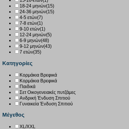
15-16-ετών
(1)
18-24 μηνών
(15)
24-36 μηνών
(15)
4-5 ετών
(7)
7-8 ετών
(1)
9-10 ετών
(1)
12-24 μηνών
(5)
6-9 μηνών
(48)
9-12 μηνών
(43)
7 ετών
(35)
Κατηγορίες
Κορμάκια Βρεφικά
Κορμάκια Βρεφικά
Παιδικά
Σετ Οικογενειακές πυτζάμες
Ανδρική Ένδυση Σπιτιού
Γυναικεία Ένδυση Σπιτιού
Μέγεθος
XL/XXL