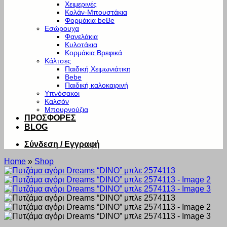
Χειμερινές
Κολάν-Μπουστάκια
Φορμάκια beBe
Εσώρουχα
Φανελάκια
Κυλοτάκια
Κορμάκια Βρεφικά
Κάλτσες
Παιδική Χειμωνιάτικη
Bebe
Παιδική καλοκαιρινή
Υπνόσακοι
Καλσόν
Μπουρνούζια
ΠΡΟΣΦΟΡΕΣ
BLOG
Σύνδεση / Εγγραφή
Home
»
Shop