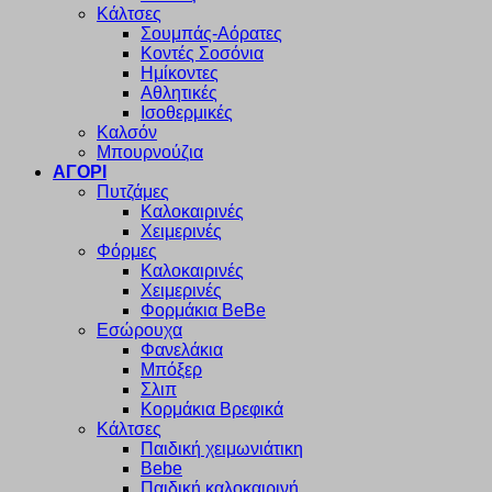
Κάλτσες
Σουμπάς-Αόρατες
Κοντές Σοσόνια
Ημίκοντες
Αθλητικές
Ισοθερμικές
Καλσόν
Μπουρνούζια
ΑΓΟΡΙ
Πυτζάμες
Καλοκαιρινές
Χειμερινές
Φόρμες
Καλοκαιρινές
Χειμερινές
Φορμάκια BeBe
Εσώρουχα
Φανελάκια
Μπόξερ
Σλιπ
Κορμάκια Βρεφικά
Κάλτσες
Παιδική χειμωνιάτικη
Bebe
Παιδική καλοκαιρινή