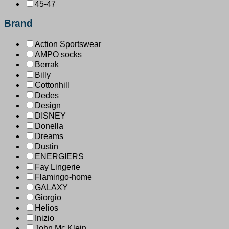
45-47
Brand
Action Sportswear
AMPO socks
Berrak
Billy
Cottonhill
Dedes
Design
DISNEY
Donella
Dreams
Dustin
ENERGIERS
Fay Lingerie
Flamingo-home
GALAXY
Giorgio
Helios
Inizio
John Mc Klein