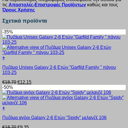
τις
Αποστολές-Επιστροφές Προϊόντων
καθώς και τους
Όρους Χρήσης
Σχετικά προϊόντα
-35%
+
Αυτό
Πυζάμα Unisex Galaxy 2-6 Ετών ”Garfild Family ” πάγου
το
103-25
προϊόν
έχει
Original
Η
€
18.70
€
12.15
πολλαπλές
price
τρέχουσα
-50%
παραλλαγές.
was:
τιμή
Οι
€18.70.
είναι:
επιλογές
€12.15.
μπορούν
+
να
Αυτό
επιλεγούν
Πυζάμα αγόρι Galaxy 2-6 Ετών ”Spidy” μελανζέ 106
το
στη
προϊόν
σελίδα
Original
Η
€
18.70
€
9.35