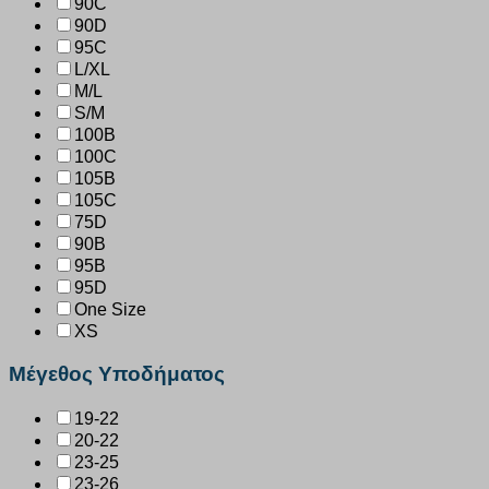
90C
90D
95C
L/XL
M/L
S/M
100B
100C
105B
105C
75D
90B
95B
95D
One Size
XS
Μέγεθος Υποδήματος
19-22
20-22
23-25
23-26