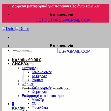
Μετάβαση
Δωρεάν μεταφορικά για παραγγελίες άνω των 50€
στο
Επικοινωνία
περιεχόμενο
DETOISTORES@GMAIL.COM
Επικοινωνία
Αναζήτηση
DETOISTORES@GMAIL.COM
για:
Καλάθι /
€
0.00
0
ΑΝΔΡΑΣ
Πυτζάμες
Καλοκαιρινές
Χειμερινές
Ρόμπες
Φόρμες
Καλοκαιρινές
Κανένα προϊόν στο καλάθι σας.
Χειμερινές
Εσώρουχα
Επιστροφή στο κατάστημα
Μποξέρ
Σλιπ
0
Φανελάκια
Καλάθι