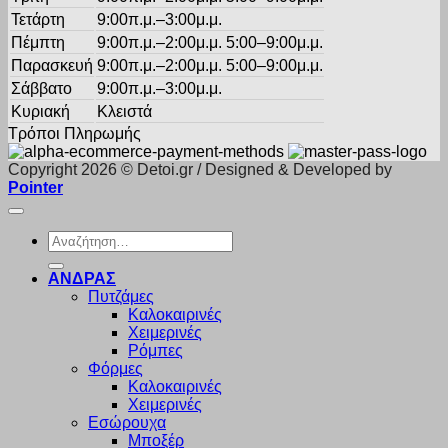
Τετάρτη
9:00π.μ.–3:00μ.μ.
Πέμπτη
9:00π.μ.–2:00μ.μ. 5:00–9:00μ.μ.
Παρασκευή
9:00π.μ.–2:00μ.μ. 5:00–9:00μ.μ.
Σάββατο
9:00π.μ.–3:00μ.μ.
Κυριακή
Κλειστά
Τρόποι Πληρωμής
Copyright 2026 © Detoi.gr / Designed & Developed by
Pointer
Αναζήτηση
για:
ΑΝΔΡΑΣ
Πυτζάμες
Καλοκαιρινές
Χειμερινές
Ρόμπες
Φόρμες
Καλοκαιρινές
Χειμερινές
Εσώρουχα
Μποξέρ