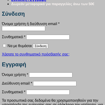
Δωρεάν μεταφορικά για παραγγελίες άνω των 50€
Σύνδεση
Απαιτείται
Όνομα χρήστη ή διεύθυνση email
*
Απαιτείται
Συνθηματικό
*
Να με θυμάσαι
Σύνδεση
Χάσατε το συνθηματικό πρόσβασής σας;
Εγγραφή
Απαιτείται
Όνομα χρήστη
*
Απαιτείται
Διεύθυνση email
*
Απαιτείται
Συνθηματικό
*
Τα προσωπικά σας δεδομένα θα χρησιμοποιηθούν για την
υποστήριξη της εμπειρίας σας σε ολόκληρο τον ιστότοπο, για