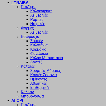
ΓΥΝΑΙΚΑ
Πυτζάμες
Καλοκαιρινές
Χειμερινές
Ρόμπες
Νυχτικές
Φόρμες
Χειμερινές
Εσώρουχα
Σουτιέν
Κυλοτάκια
Κορμάκια
Φανελάκια
Κολάν-Μπουστάκια
Λαστέξ
Κάλτσες
Σουμπάς-Αόρατες
Κοντές Σοσόνια
Ημίκοντες
Αθλητικές
Ισοθερμικές
Καλσόν
Μπουρνούζια
ΑΓΟΡΙ
Πυτζάμες