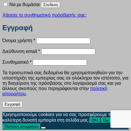
Να με θυμάσαι
Σύνδεση
Χάσατε το συνθηματικό πρόσβασής σας;
Εγγραφή
Απαιτείται
Όνομα χρήστη
*
Απαιτείται
Διεύθυνση email
*
Απαιτείται
Συνθηματικό
*
Τα προσωπικά σας δεδομένα θα χρησιμοποιηθούν για την
υποστήριξη της εμπειρίας σας σε ολόκληρο τον ιστότοπο, για
τη διαχείριση της πρόσβασης στο λογαριασμό σας και για
άλλους σκοπούς που περιγράφονται στην
πολιτική
απορρήτου
.
Εγγραφή
Χρησιμοποιούμε cookies για να σας προσφέρουμε την
καλύτερη δυνατή εμπειρία στη σελίδα μας.
ΟΚ!
Όχι
Πολιτική απορρήτου