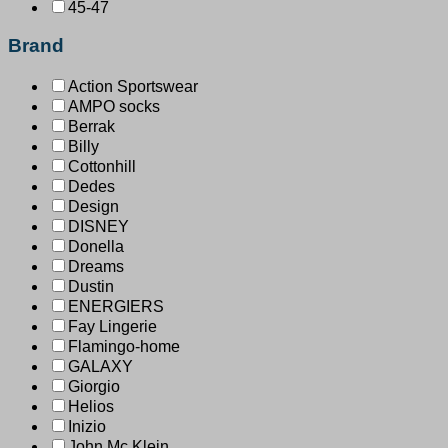
45-47
Brand
Action Sportswear
AMPO socks
Berrak
Billy
Cottonhill
Dedes
Design
DISNEY
Donella
Dreams
Dustin
ENERGIERS
Fay Lingerie
Flamingo-home
GALAXY
Giorgio
Helios
Inizio
John Mc Klein