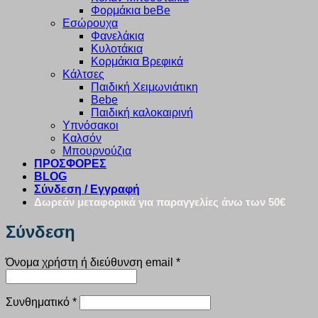
Φορμάκια beBe
Εσώρουχα
Φανελάκια
Κυλοτάκια
Κορμάκια Βρεφικά
Κάλτσες
Παιδική Χειμωνιάτικη
Bebe
Παιδική καλοκαιρινή
Υπνόσακοι
Καλσόν
Μπουρνούζια
ΠΡΟΣΦΟΡΕΣ
BLOG
Σύνδεση / Εγγραφή
Δωρεάν μεταφορικά για παραγγελίες άνω των 50€
Σύνδεση
Απαιτείται
Όνομα χρήστη ή διεύθυνση email
*
Απαιτείται
Συνθηματικό
*