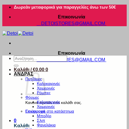
Μετάβαση
Δωρεάν μεταφορικά για παραγγελίες άνω των 50€
στο
Επικοινωνία
περιεχόμενο
DETOISTORES@GMAIL.COM
Επικοινωνία
Αναζήτηση
DETOISTORES@GMAIL.COM
για:
Καλάθι /
€
0.00
0
ΑΝΔΡΑΣ
Πυτζάμες
Καλοκαιρινές
Χειμερινές
Ρόμπες
Φόρμες
Καλοκαιρινές
Κανένα προϊόν στο καλάθι σας.
Χειμερινές
Εσώρουχα
Επιστροφή στο κατάστημα
Μποξέρ
Σλιπ
0
Φανελάκια
Καλάθι