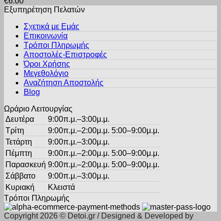
€
6.00
έχει
στη
Εξυπηρέτηση Πελατών
πολλαπλές
σελίδα
παραλλαγές.
του
Σχετικά με Εμάς
Οι
προϊόντος
Επικοινωνία
επιλογές
Τρόποι Πληρωμής
μπορούν
Αποστολές-Επιστροφές
να
Όροι Χρήσης
επιλεγούν
στη
Μεγεθολόγιο
σελίδα
Αναζήτηση Αποστολής
του
Blog
προϊόντος
Ωράριο Λειτουργίας
Δευτέρα
9:00π.μ.–3:00μ.μ.
Τρίτη
9:00π.μ.–2:00μ.μ. 5:00–9:00μ.μ.
Τετάρτη
9:00π.μ.–3:00μ.μ.
Πέμπτη
9:00π.μ.–2:00μ.μ. 5:00–9:00μ.μ.
Παρασκευή
9:00π.μ.–2:00μ.μ. 5:00–9:00μ.μ.
Σάββατο
9:00π.μ.–3:00μ.μ.
Κυριακή
Κλειστά
Τρόποι Πληρωμής
Copyright 2026 © Detoi.gr / Designed & Developed by