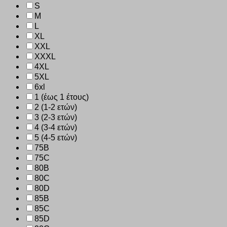
S
M
L
XL
XXL
XXXL
4XL
5XL
6xl
1 (έως 1 έτους)
2 (1-2 ετών)
3 (2-3 ετών)
4 (3-4 ετών)
5 (4-5 ετών)
75B
75C
80B
80C
80D
85B
85C
85D