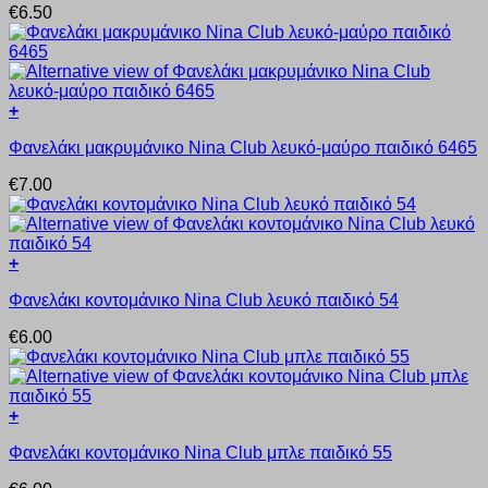
να
€
6.50
έχει
επιλεγούν
πολλαπλές
στη
παραλλαγές.
σελίδα
Οι
του
επιλογές
προϊόντος
+
μπορούν
Αυτό
να
Φανελάκι μακρυμάνικο Nina Club λευκό-μαύρο παιδικό 6465
το
επιλεγούν
προϊόν
στη
€
7.00
έχει
σελίδα
πολλαπλές
του
παραλλαγές.
προϊόντος
Οι
+
επιλογές
Αυτό
μπορούν
Φανελάκι κοντομάνικο Nina Club λευκό παιδικό 54
το
να
προϊόν
επιλεγούν
€
6.00
έχει
στη
πολλαπλές
σελίδα
παραλλαγές.
του
Οι
προϊόντος
+
επιλογές
Αυτό
μπορούν
Φανελάκι κοντομάνικο Nina Club μπλε παιδικό 55
το
να
προϊόν
επιλεγούν