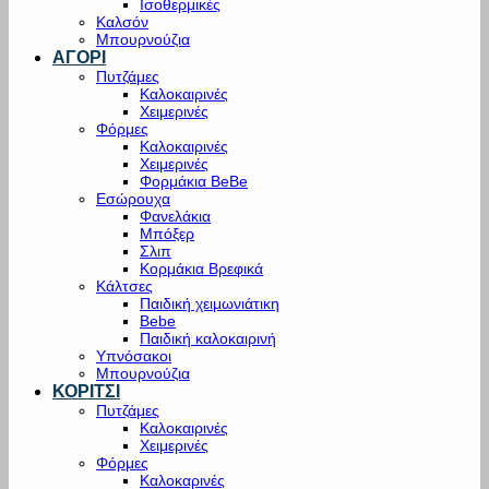
Ισοθερμικές
Καλσόν
Μπουρνούζια
ΑΓΟΡΙ
Πυτζάμες
Καλοκαιρινές
Χειμερινές
Φόρμες
Καλοκαιρινές
Χειμερινές
Φορμάκια BeBe
Εσώρουχα
Φανελάκια
Μπόξερ
Σλιπ
Κορμάκια Βρεφικά
Κάλτσες
Παιδική χειμωνιάτικη
Bebe
Παιδική καλοκαιρινή
Υπνόσακοι
Μπουρνούζια
ΚΟΡΙΤΣΙ
Πυτζάμες
Καλοκαιρινές
Χειμερινές
Φόρμες
Καλοκαρινές