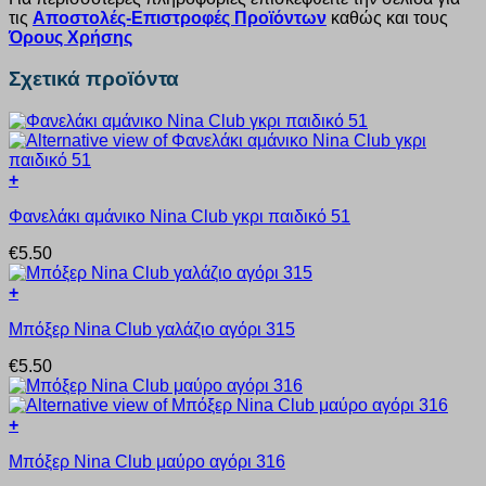
τις
Αποστολές-Επιστροφές Προϊόντων
καθώς και τους
Όρους Χρήσης
Σχετικά προϊόντα
+
Αυτό
Φανελάκι αμάνικο Nina Club γκρι παιδικό 51
το
προϊόν
€
5.50
έχει
πολλαπλές
+
παραλλαγές.
Αυτό
Οι
Μπόξερ Nina Club γαλάζιο αγόρι 315
το
επιλογές
προϊόν
μπορούν
€
5.50
έχει
να
πολλαπλές
επιλεγούν
παραλλαγές.
στη
+
Οι
σελίδα
Αυτό
επιλογές
του
Μπόξερ Nina Club μαύρο αγόρι 316
το
μπορούν
προϊόντος
προϊόν