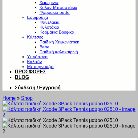
Χειμερινές
Κολάν-Μπουστάκια
Φορμάκια beBe
Εσώρουχα
Φανελάκια
Κυλοτάκια
Κορμάκια Βρεφικά
Κάλτσες
Παιδική Χειμωνιάτικη
Bebe
Παιδική καλοκαιρινή
Υπνόσακοι
Καλσόν
Μπουρνούζια
ΠΡΟΣΦΟΡΕΣ
BLOG
Σύνδεση / Εγγραφή
Home
»
Shop