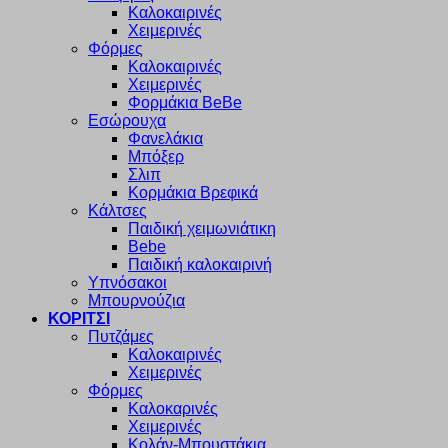
Καλοκαιρινές
Χειμερινές
Φόρμες
Καλοκαιρινές
Χειμερινές
Φορμάκια BeBe
Εσώρουχα
Φανελάκια
Μπόξερ
Σλιπ
Κορμάκια Βρεφικά
Κάλτσες
Παιδική χειμωνιάτικη
Bebe
Παιδική καλοκαιρινή
Υπνόσακοι
Μπουρνούζια
ΚΟΡΙΤΣΙ
Πυτζάμες
Καλοκαιρινές
Χειμερινές
Φόρμες
Καλοκαρινές
Χειμερινές
Κολάν-Μπουστάκια