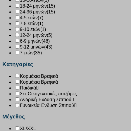
15-16-ετών
(1)
18-24 μηνών
(15)
24-36 μηνών
(15)
4-5 ετών
(7)
7-8 ετών
(1)
9-10 ετών
(1)
12-24 μηνών
(5)
6-9 μηνών
(48)
9-12 μηνών
(43)
7 ετών
(35)
Κατηγορίες
Κορμάκια Βρεφικά
Κορμάκια Βρεφικά
Παιδικά
Σετ Οικογενειακές πυτζάμες
Ανδρική Ένδυση Σπιτιού
Γυναικεία Ένδυση Σπιτιού
Μέγεθος
XL/XXL