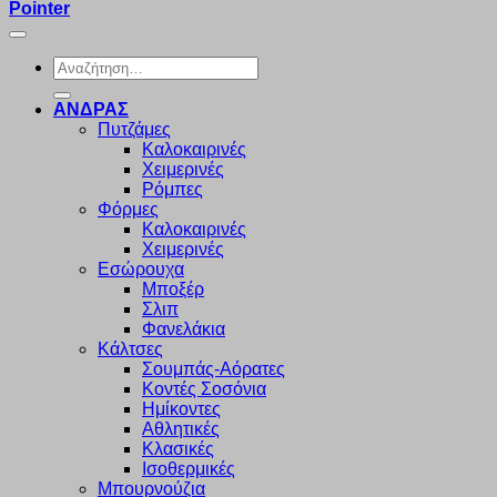
Pointer
Αναζήτηση
για:
ΑΝΔΡΑΣ
Πυτζάμες
Καλοκαιρινές
Χειμερινές
Ρόμπες
Φόρμες
Καλοκαιρινές
Χειμερινές
Εσώρουχα
Μποξέρ
Σλιπ
Φανελάκια
Κάλτσες
Σουμπάς-Αόρατες
Κοντές Σοσόνια
Ημίκοντες
Αθλητικές
Κλασικές
Ισοθερμικές
Μπουρνούζια