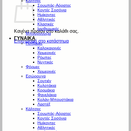
Κάλτσες
Σουμπάς-Αόρατες
Κοντές Σοσόνια
Ημίκοντες
Αθλητικές
Κλασικές
Ισοθερμικές
Κανένα προϊόν στο καλάθι σας.
Μπουρνούζια
ΓΥΝΑΙΚΑ
Επιστροφή στο κατάστημα
Πυτζάμες
Καλοκαιρινές
Χειμερινές
Ρόμπες
Νυχτικές
Φόρμες
Χειμερινές
Εσώρουχα
Σουτιέν
Κυλοτάκια
Κορμάκια
Φανελάκια
Κολάν-Μπουστάκια
Λαστέξ
Κάλτσες
Σουμπάς-Αόρατες
Κοντές Σοσόνια
Ημίκοντες
Αθλητικές