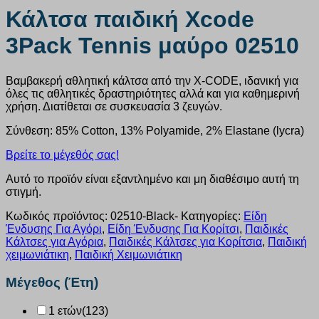
Κάλτσα παιδική Xcode
3Pack Tennis μαύρο 02510
Βαμβακερή αθλητική κάλτσα από την X-CODE, ιδανική για
όλες τις αθλητικές δραστηριότητες αλλά και για καθημερινή
χρήση. Διατίθεται σε συσκευασία 3 ζευγών.
Σύνθεση: 85% Cotton, 13% Polyamide, 2% Elastane (lycra)
Βρείτε το μέγεθός σας!
Αυτό το προϊόν είναι εξαντλημένο και μη διαθέσιμο αυτή τη
στιγμή.
Κωδικός προϊόντος:
02510-Black-
Κατηγορίες:
Είδη
Ένδυσης Για Αγόρι
,
Είδη Ένδυσης Για Κορίτσι
,
Παιδικές
Κάλτσες για Αγόρια
,
Παιδικές Κάλτσες για Κορίτσια
,
Παιδική
χειμωνιάτικη
,
Παιδική Χειμωνιάτικη
Μέγεθος (Έτη)
1 ετών
(123)