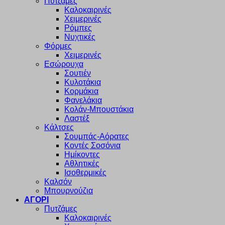
Πυτζάμες
Καλοκαιρινές
Χειμερινές
Ρόμπες
Νυχτικές
Φόρμες
Χειμερινές
Εσώρουχα
Σουτιέν
Κυλοτάκια
Κορμάκια
Φανελάκια
Κολάν-Μπουστάκια
Λαστέξ
Κάλτσες
Σουμπάς-Αόρατες
Κοντές Σοσόνια
Ημίκοντες
Αθλητικές
Ισοθερμικές
Καλσόν
Μπουρνούζια
ΑΓΟΡΙ
Πυτζάμες
Καλοκαιρινές