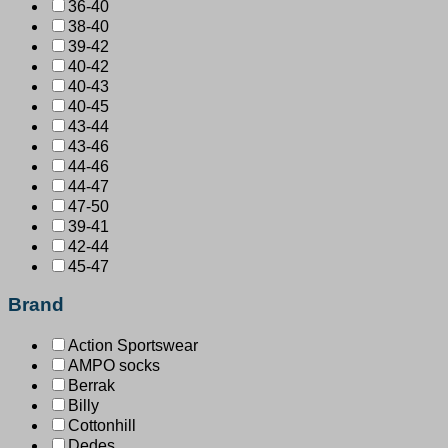
36-40
38-40
39-42
40-42
40-43
40-45
43-44
43-46
44-46
44-47
47-50
39-41
42-44
45-47
Brand
Action Sportswear
AMPO socks
Berrak
Billy
Cottonhill
Dedes