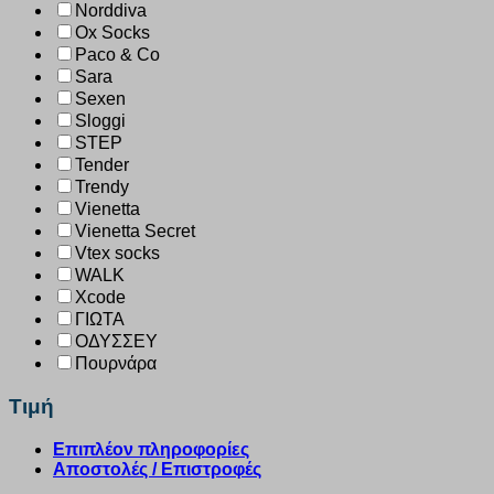
Norddiva
Ox Socks
Paco & Co
Sara
Sexen
Sloggi
STEP
Tender
Trendy
Vienetta
Vienetta Secret
Vtex socks
WALK
Xcode
ΓΙΩΤΑ
ΟΔΥΣΣΕΥ
Πουρνάρα
Τιμή
Επιπλέον πληροφορίες
Αποστολές / Επιστροφές