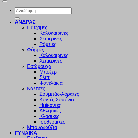
Αναζήτηση
για:
ΑΝΔΡΑΣ
Πυτζάμες
Καλοκαιρινές
Χειμερινές
Ρόμπες
Φόρμες
Καλοκαιρινές
Χειμερινές
Εσώρουχα
Μποξέρ
Σλιπ
Φανελάκια
Κάλτσες
Σουμπάς-Αόρατες
Κοντές Σοσόνια
Ημίκοντες
Αθλητικές
Κλασικές
Ισοθερμικές
Μπουρνούζια
ΓΥΝΑΙΚΑ