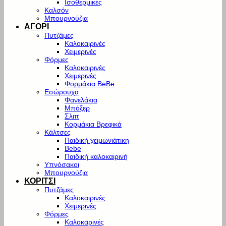
Ισοθερμικές
Καλσόν
Μπουρνούζια
ΑΓΟΡΙ
Πυτζάμες
Καλοκαιρινές
Χειμερινές
Φόρμες
Καλοκαιρινές
Χειμερινές
Φορμάκια BeBe
Εσώρουχα
Φανελάκια
Μπόξερ
Σλιπ
Κορμάκια Βρεφικά
Κάλτσες
Παιδική χειμωνιάτικη
Bebe
Παιδική καλοκαιρινή
Υπνόσακοι
Μπουρνούζια
ΚΟΡΙΤΣΙ
Πυτζάμες
Καλοκαιρινές
Χειμερινές
Φόρμες
Καλοκαρινές