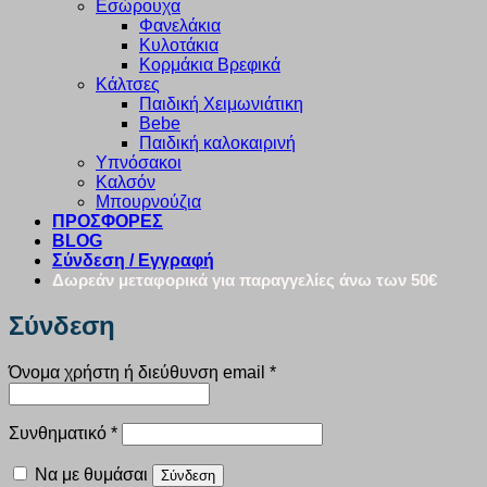
Εσώρουχα
Φανελάκια
Κυλοτάκια
Κορμάκια Βρεφικά
Κάλτσες
Παιδική Χειμωνιάτικη
Bebe
Παιδική καλοκαιρινή
Υπνόσακοι
Καλσόν
Μπουρνούζια
ΠΡΟΣΦΟΡΕΣ
BLOG
Σύνδεση / Εγγραφή
Δωρεάν μεταφορικά για παραγγελίες άνω των 50€
Σύνδεση
Απαιτείται
Όνομα χρήστη ή διεύθυνση email
*
Απαιτείται
Συνθηματικό
*
Να με θυμάσαι
Σύνδεση