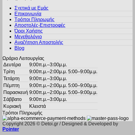
was:
τιμή
Οι
Σχετικά με Εμάς
€15.00.
είναι:
επιλογές
Επικοινωνία
€11.25.
μπορούν
Τρόποι Πληρωμής
να
Αποστολές-Επιστροφές
επιλεγούν
Όροι Χρήσης
στη
σελίδα
Μεγεθολόγιο
του
Αναζήτηση Αποστολής
προϊόντος
Blog
Ωράριο Λειτουργίας
Δευτέρα
9:00π.μ.–3:00μ.μ.
Τρίτη
9:00π.μ.–2:00μ.μ. 5:00–9:00μ.μ.
Τετάρτη
9:00π.μ.–3:00μ.μ.
Πέμπτη
9:00π.μ.–2:00μ.μ. 5:00–9:00μ.μ.
Παρασκευή
9:00π.μ.–2:00μ.μ. 5:00–9:00μ.μ.
Σάββατο
9:00π.μ.–3:00μ.μ.
Κυριακή
Κλειστά
Τρόποι Πληρωμής
Copyright 2026 © Detoi.gr / Designed & Developed by
Pointer