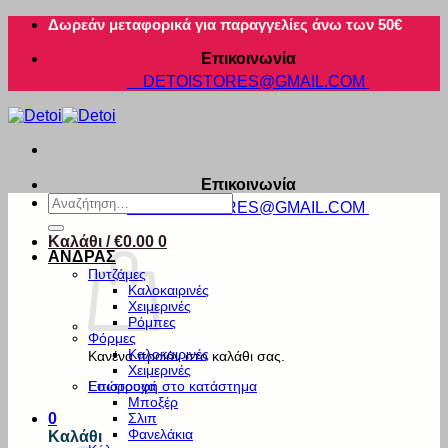
Μετάβαση
Δωρεάν μεταφορικά για παραγγελίες άνω των 50€
στο
Επικοινωνία
περιεχόμενο
DETOISTORES@GMAIL.COM
Επικοινωνία
Αναζήτηση
DETOISTORES@GMAIL.COM
για:
Καλάθι /
€
0.00
0
ΑΝΔΡΑΣ
Πυτζάμες
Καλοκαιρινές
Χειμερινές
Ρόμπες
Φόρμες
Καλοκαιρινές
Κανένα προϊόν στο καλάθι σας.
Χειμερινές
Εσώρουχα
Επιστροφή στο κατάστημα
Μποξέρ
Σλιπ
0
Φανελάκια
Καλάθι