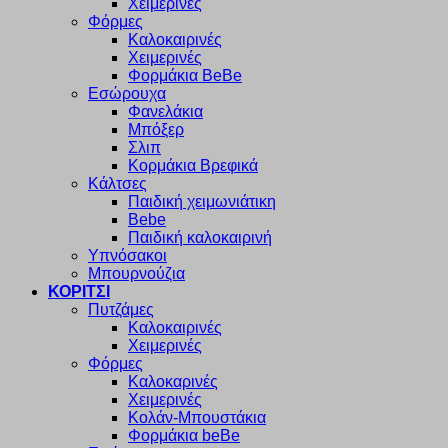
Χειμερινές
Φόρμες
Καλοκαιρινές
Χειμερινές
Φορμάκια BeBe
Εσώρουχα
Φανελάκια
Μπόξερ
Σλιπ
Κορμάκια Βρεφικά
Κάλτσες
Παιδική χειμωνιάτικη
Bebe
Παιδική καλοκαιρινή
Υπνόσακοι
Μπουρνούζια
ΚΟΡΙΤΣΙ
Πυτζάμες
Καλοκαιρινές
Χειμερινές
Φόρμες
Καλοκαρινές
Χειμερινές
Κολάν-Μπουστάκια
Φορμάκια beBe