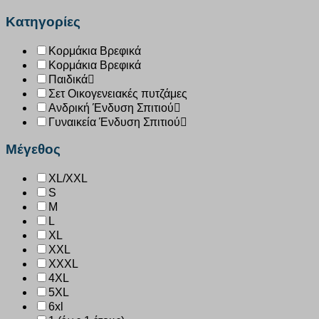
Κατηγορίες
Κορμάκια Βρεφικά
Κορμάκια Βρεφικά
Παιδικά
Σετ Οικογενειακές πυτζάμες
Ανδρική Ένδυση Σπιτιού
Γυναικεία Ένδυση Σπιτιού
Μέγεθος
XL/XXL
S
M
L
XL
XXL
XXXL
4XL
5XL
6xl