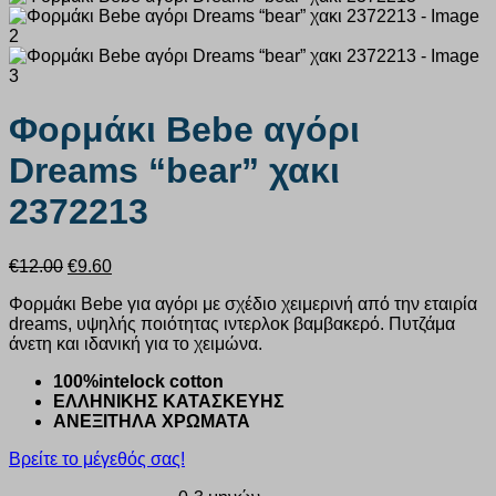
Φορμάκι Bebe αγόρι
Dreams “bear” χακι
2372213
Original
Η
€
12.00
€
9.60
price
τρέχουσα
Φορμάκι Bebe για αγόρι με σχέδιο χειμερινή από την εταιρία
was:
τιμή
dreams, υψηλής ποιότητας ιντερλοκ βαμβακερό. Πυτζάμα
€12.00.
είναι:
άνετη και ιδανική για το χειμώνα.
€9.60.
100%intelock cotton
ΕΛΛΗΝΙΚΗΣ ΚΑΤΑΣΚΕΥΗΣ
ΑΝΕΞΙΤΗΛΑ ΧΡΩΜΑΤΑ
Βρείτε το μέγεθός σας!