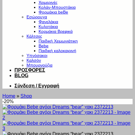
Χειμερινές
Κολάν-Μπουστάκια
Φορμάκια beBe
Εσώρουχα
Φανελάκια
Κυλοτάκια
Κορμάκια Βρεφικά
Κάλτσες
Παιδική Χειμωνιάτικη
Bebe
Παιδική καλοκαιρινή
Υπνόσακοι
Καλσόν
Μπουρνούζια
ΠΡΟΣΦΟΡΕΣ
BLOG
Σύνδεση / Εγγραφή
Home
»
Shop
-20%