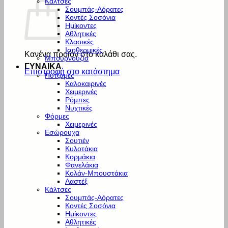
Κάλτσες
Σουμπάς-Αόρατες
Κοντές Σοσόνια
Ημίκοντες
Αθλητικές
Κλασικές
Ισοθερμικές
Κανένα προϊόν στο καλάθι σας.
Μπουρνούζια
ΓΥΝΑΙΚΑ
Επιστροφή στο κατάστημα
Πυτζάμες
Καλοκαιρινές
Χειμερινές
Ρόμπες
Νυχτικές
Φόρμες
Χειμερινές
Εσώρουχα
Σουτιέν
Κυλοτάκια
Κορμάκια
Φανελάκια
Κολάν-Μπουστάκια
Λαστέξ
Κάλτσες
Σουμπάς-Αόρατες
Κοντές Σοσόνια
Ημίκοντες
Αθλητικές