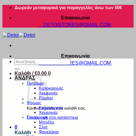
Μετάβαση
Δωρεάν μεταφορικά για παραγγελίες άνω των 50€
στο
Επικοινωνία
περιεχόμενο
DETOISTORES@GMAIL.COM
Επικοινωνία
Αναζήτηση
DETOISTORES@GMAIL.COM
για:
Καλάθι /
€
0.00
0
ΑΝΔΡΑΣ
Πυτζάμες
Καλοκαιρινές
Χειμερινές
Ρόμπες
Φόρμες
Καλοκαιρινές
Κανένα προϊόν στο καλάθι σας.
Χειμερινές
Εσώρουχα
Επιστροφή στο κατάστημα
Μποξέρ
Σλιπ
0
Φανελάκια
Καλάθι