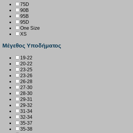
75D
90B
95B
95D
One Size
XS
Μέγεθος Υποδήματος
19-22
20-22
23-25
23-26
26-28
27-30
28-30
29-31
29-32
31-34
32-34
35-37
35-38