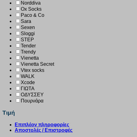
Norddiva
Ox Socks
Paco & Co
Sara
Sexen
Sloggi
STEP
Tender
Trendy
Vienetta
Vienetta Secret
Vtex socks
WALK
Xcode
ΓΙΩΤΑ
ΟΔΥΣΣΕΥ
Πουρνάρα
Τιμή
Επιπλέον πληροφορίες
Αποστολές / Επιστροφές