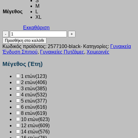
S
M
Μέγεθος
L
XL
Εκκαθάριση
Πυτζάμα
γυναικεία
Προσθήκη στο καλάθι
Velvet
Κωδικός προϊόντος:
2577100-black-
Κατηγορίες:
Γυναικεία
Dreams
Ένδυση Σπιτιού
,
Γυναικείες Πυτζάμες
,
Χειμερινές
“X-
mass
Μέγεθος (Έτη)
Family”
μαύρο
1 ετών
(123)
2577100
2 ετών
(406)
ποσότητα
3 ετών
(385)
4 ετών
(532)
5 ετών
(377)
6 ετών
(616)
8 ετών
(619)
10 ετών
(623)
12 ετών
(609)
14 ετών
(576)
16 ετών
(76)