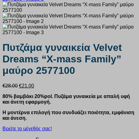
Πυτζάμα γυναικεία Velvet
Dreams “X-mass Family”
μαύρο 2577100
Original
Η
€
28.00
€
21.00
price
τρέχουσα
80% βαμβάκι 20%pol. Πυζάμα γυναικεία με απαλή υφή
was:
τιμή
και άνετη εφαρμογή.
€28.00.
είναι:
€21.00.
Η μοντέρνα επιλογή που συνδυάζει ποιότητα, εμφάνιση
και άνεση.
Βρείτε το μέγεθός σας!