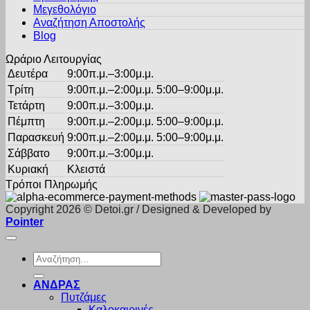
στη
Μεγεθολόγιο
σελίδα
Αναζήτηση Αποστολής
του
Blog
προϊόντος
Ωράριο Λειτουργίας
Δευτέρα
9:00π.μ.–3:00μ.μ.
Τρίτη
9:00π.μ.–2:00μ.μ. 5:00–9:00μ.μ.
Τετάρτη
9:00π.μ.–3:00μ.μ.
Πέμπτη
9:00π.μ.–2:00μ.μ. 5:00–9:00μ.μ.
Παρασκευή
9:00π.μ.–2:00μ.μ. 5:00–9:00μ.μ.
Σάββατο
9:00π.μ.–3:00μ.μ.
Κυριακή
Κλειστά
Τρόποι Πληρωμής
Copyright 2026 © Detoi.gr / Designed & Developed by
Pointer
Αναζήτηση
για:
ΑΝΔΡΑΣ
Πυτζάμες
Καλοκαιρινές