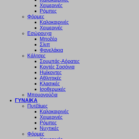
Χειμερινές
Ρόμπες
Φόρμες
Καλοκαιρινές
Χειμερινές
Εσώρουχα
Μποξέρ
Σλιπ
Φανελάκια
Κάλτσες
Σουμπάς-Αόρατες
Κοντές Σοσόνια
Ημίκοντες
Αθλητικές
Κλασικές
Ισοθερμικές
Μπουρνούζια
ΓΥΝΑΙΚΑ
Πυτζάμες
Καλοκαιρινές
Χειμερινές
Ρόμπες
Νυχτικές
Φόρμες