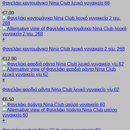
Φανελάκι κοντομάνικο Nina Club λευκό γυναικείο 68
το
προϊόν
€
7.00
έχει
πολλαπλές
παραλλαγές.
Οι
επιλογές
+
μπορούν
Αυτό
να
Φανελάκι κοντομάνικο Nina Club λευκό γυναικείο 2 τεμ. 268
το
επιλεγούν
προϊόν
στη
€
12.90
έχει
σελίδα
πολλαπλές
του
παραλλαγές.
προϊόντος
Οι
+
επιλογές
Αυτό
μπορούν
Φανελάκι φαρδιά ράντα Nina Club λευκό γυναικείο χ/μ 62
το
να
προϊόν
επιλεγούν
€
6.50
έχει
στη
πολλαπλές
σελίδα
παραλλαγές.
του
Οι
προϊόντος
+
επιλογές
Αυτό
μπορούν