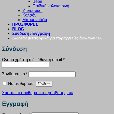
Bebe
Παιδική καλοκαιρινή
Υπνόσακοι
Καλσόν
Μπουρνούζια
ΠΡΟΣΦΟΡΕΣ
BLOG
Σύνδεση / Εγγραφή
Δωρεάν μεταφορικά για παραγγελίες άνω των 50€
Σύνδεση
Απαιτείται
Όνομα χρήστη ή διεύθυνση email
*
Απαιτείται
Συνθηματικό
*
Να με θυμάσαι
Σύνδεση
Χάσατε το συνθηματικό πρόσβασής σας;
Εγγραφή