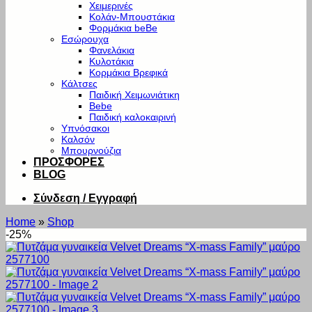
Χειμερινές
Κολάν-Μπουστάκια
Φορμάκια beBe
Εσώρουχα
Φανελάκια
Κυλοτάκια
Κορμάκια Βρεφικά
Κάλτσες
Παιδική Χειμωνιάτικη
Bebe
Παιδική καλοκαιρινή
Υπνόσακοι
Καλσόν
Μπουρνούζια
ΠΡΟΣΦΟΡΕΣ
BLOG
Σύνδεση / Εγγραφή
Home
»
Shop
-25%