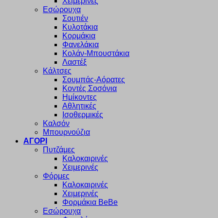
Χειμερινές
Εσώρουχα
Σουτιέν
Κυλοτάκια
Κορμάκια
Φανελάκια
Κολάν-Μπουστάκια
Λαστέξ
Κάλτσες
Σουμπάς-Αόρατες
Κοντές Σοσόνια
Ημίκοντες
Αθλητικές
Ισοθερμικές
Καλσόν
Μπουρνούζια
ΑΓΟΡΙ
Πυτζάμες
Καλοκαιρινές
Χειμερινές
Φόρμες
Καλοκαιρινές
Χειμερινές
Φορμάκια BeBe
Εσώρουχα