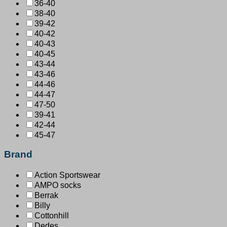
36-40
38-40
39-42
40-42
40-43
40-45
43-44
43-46
44-46
44-47
47-50
39-41
42-44
45-47
Brand
Action Sportswear
AMPO socks
Berrak
Billy
Cottonhill
Dedes