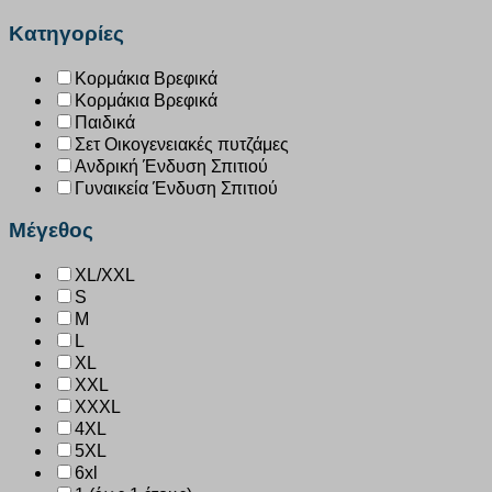
Κατηγορίες
Κορμάκια Βρεφικά
Κορμάκια Βρεφικά
Παιδικά
Σετ Οικογενειακές πυτζάμες
Ανδρική Ένδυση Σπιτιού
Γυναικεία Ένδυση Σπιτιού
Μέγεθος
XL/XXL
S
M
L
XL
XXL
XXXL
4XL
5XL
6xl