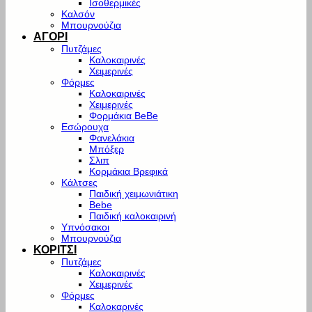
Ισοθερμικές
Καλσόν
Μπουρνούζια
ΑΓΟΡΙ
Πυτζάμες
Καλοκαιρινές
Χειμερινές
Φόρμες
Καλοκαιρινές
Χειμερινές
Φορμάκια BeBe
Εσώρουχα
Φανελάκια
Μπόξερ
Σλιπ
Κορμάκια Βρεφικά
Κάλτσες
Παιδική χειμωνιάτικη
Bebe
Παιδική καλοκαιρινή
Υπνόσακοι
Μπουρνούζια
ΚΟΡΙΤΣΙ
Πυτζάμες
Καλοκαιρινές
Χειμερινές
Φόρμες
Καλοκαρινές