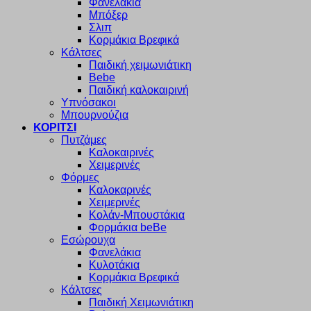
Φανελάκια
Μπόξερ
Σλιπ
Κορμάκια Βρεφικά
Κάλτσες
Παιδική χειμωνιάτικη
Bebe
Παιδική καλοκαιρινή
Υπνόσακοι
Μπουρνούζια
ΚΟΡΙΤΣΙ
Πυτζάμες
Καλοκαιρινές
Χειμερινές
Φόρμες
Καλοκαρινές
Χειμερινές
Κολάν-Μπουστάκια
Φορμάκια beBe
Εσώρουχα
Φανελάκια
Κυλοτάκια
Κορμάκια Βρεφικά
Κάλτσες
Παιδική Χειμωνιάτικη