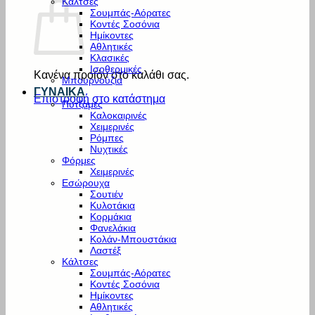
Κάλτσες
Σουμπάς-Αόρατες
Κοντές Σοσόνια
Ημίκοντες
Αθλητικές
Κλασικές
Ισοθερμικές
Κανένα προϊόν στο καλάθι σας.
Μπουρνούζια
ΓΥΝΑΙΚΑ
Επιστροφή στο κατάστημα
Πυτζάμες
Καλοκαιρινές
Χειμερινές
Ρόμπες
Νυχτικές
Φόρμες
Χειμερινές
Εσώρουχα
Σουτιέν
Κυλοτάκια
Κορμάκια
Φανελάκια
Κολάν-Μπουστάκια
Λαστέξ
Κάλτσες
Σουμπάς-Αόρατες
Κοντές Σοσόνια
Ημίκοντες
Αθλητικές