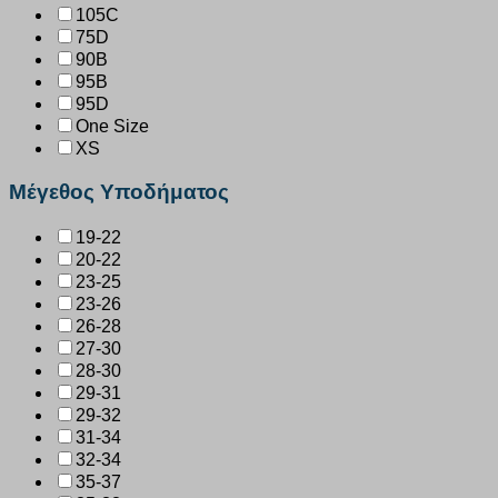
105C
75D
90B
95B
95D
One Size
XS
Μέγεθος Υποδήματος
19-22
20-22
23-25
23-26
26-28
27-30
28-30
29-31
29-32
31-34
32-34
35-37