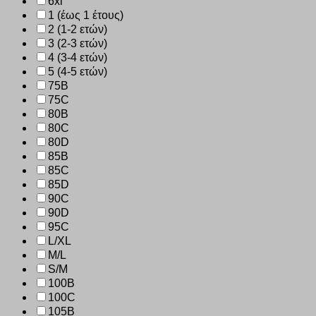
6xl
1 (έως 1 έτους)
2 (1-2 ετών)
3 (2-3 ετών)
4 (3-4 ετών)
5 (4-5 ετών)
75B
75C
80B
80C
80D
85B
85C
85D
90C
90D
95C
L/XL
M/L
S/M
100B
100C
105B