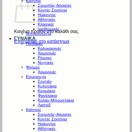
Κάλτσες
Σουμπάς-Αόρατες
Κοντές Σοσόνια
Ημίκοντες
Αθλητικές
Κλασικές
Ισοθερμικές
Κανένα προϊόν στο καλάθι σας.
Μπουρνούζια
ΓΥΝΑΙΚΑ
Επιστροφή στο κατάστημα
Πυτζάμες
Καλοκαιρινές
Χειμερινές
Ρόμπες
Νυχτικές
Φόρμες
Χειμερινές
Εσώρουχα
Σουτιέν
Κυλοτάκια
Κορμάκια
Φανελάκια
Κολάν-Μπουστάκια
Λαστέξ
Κάλτσες
Σουμπάς-Αόρατες
Κοντές Σοσόνια
Ημίκοντες
Αθλητικές