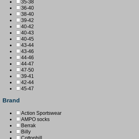
35-38
36-40
38-40
39-42
40-42
40-43
40-45
43-44
43-46
44-46
44-47
47-50
39-41
42-44
45-47
Brand
Action Sportswear
AMPO socks
Berrak
Billy
Cottonhill