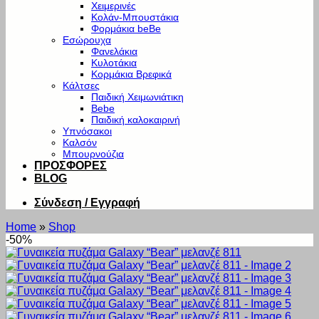
Χειμερινές
Κολάν-Μπουστάκια
Φορμάκια beBe
Εσώρουχα
Φανελάκια
Κυλοτάκια
Κορμάκια Βρεφικά
Κάλτσες
Παιδική Χειμωνιάτικη
Bebe
Παιδική καλοκαιρινή
Υπνόσακοι
Καλσόν
Μπουρνούζια
ΠΡΟΣΦΟΡΕΣ
BLOG
Σύνδεση / Εγγραφή
Home
»
Shop
-50%