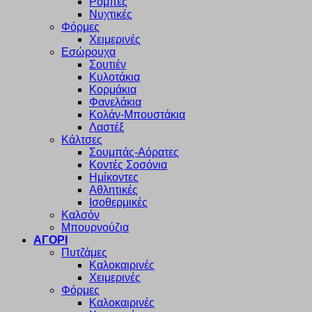
Ρόμπες
Νυχτικές
Φόρμες
Χειμερινές
Εσώρουχα
Σουτιέν
Κυλοτάκια
Κορμάκια
Φανελάκια
Κολάν-Μπουστάκια
Λαστέξ
Κάλτσες
Σουμπάς-Αόρατες
Κοντές Σοσόνια
Ημίκοντες
Αθλητικές
Ισοθερμικές
Καλσόν
Μπουρνούζια
ΑΓΟΡΙ
Πυτζάμες
Καλοκαιρινές
Χειμερινές
Φόρμες
Καλοκαιρινές