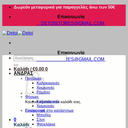
Μετάβαση
Δωρεάν μεταφορικά για παραγγελίες άνω των 50€
στο
Επικοινωνία
περιεχόμενο
DETOISTORES@GMAIL.COM
Επικοινωνία
Αναζήτηση
DETOISTORES@GMAIL.COM
για:
Καλάθι /
€
0.00
0
ΑΝΔΡΑΣ
Πυτζάμες
Καλοκαιρινές
Χειμερινές
Ρόμπες
Φόρμες
Καλοκαιρινές
Κανένα προϊόν στο καλάθι σας.
Χειμερινές
Εσώρουχα
Επιστροφή στο κατάστημα
Μποξέρ
Σλιπ
0
Φανελάκια
Καλάθι