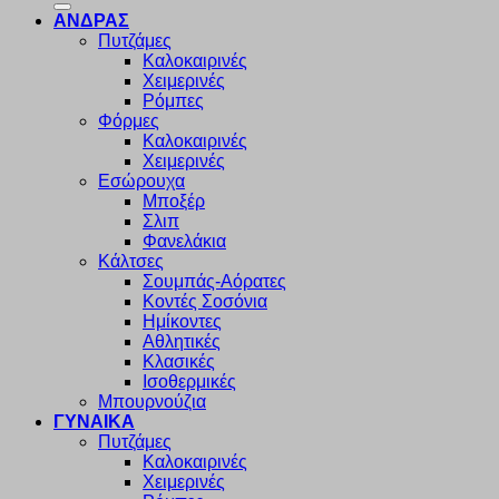
ΑΝΔΡΑΣ
Πυτζάμες
Καλοκαιρινές
Χειμερινές
Ρόμπες
Φόρμες
Καλοκαιρινές
Χειμερινές
Εσώρουχα
Μποξέρ
Σλιπ
Φανελάκια
Κάλτσες
Σουμπάς-Αόρατες
Κοντές Σοσόνια
Ημίκοντες
Αθλητικές
Κλασικές
Ισοθερμικές
Μπουρνούζια
ΓΥΝΑΙΚΑ
Πυτζάμες
Καλοκαιρινές
Χειμερινές