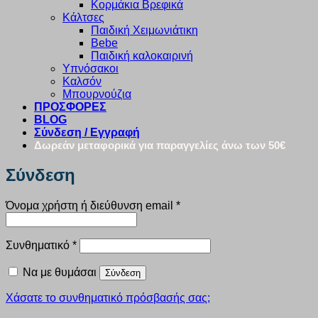
Κορμάκια Βρεφικά
Κάλτσες
Παιδική Χειμωνιάτικη
Bebe
Παιδική καλοκαιρινή
Υπνόσακοι
Καλσόν
Μπουρνούζια
ΠΡΟΣΦΟΡΕΣ
BLOG
Σύνδεση / Εγγραφή
Δωρεάν μεταφορικά για παραγγελίες άνω των 50€
Σύνδεση
Απαιτείται
Όνομα χρήστη ή διεύθυνση email
*
Απαιτείται
Συνθηματικό
*
Να με θυμάσαι
Σύνδεση
Χάσατε το συνθηματικό πρόσβασής σας;