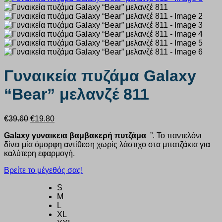
Γυναικεία πυζάμα Galaxy
“Bear” μελανζέ 811
Original
Η
€
39.60
€
19.80
price
τρέχουσα
Galaxy γυναικεια βαμβακερή πυτζάμα
”. Το παντελόνι
was:
τιμή
δίνει μία όμορφη αντίθεση χωρίς λάστιχο στα μπατζάκια για
€39.60.
είναι:
καλύτερη εφαρμογή.
€19.80.
Βρείτε το μέγεθός σας!
S
M
L
XL