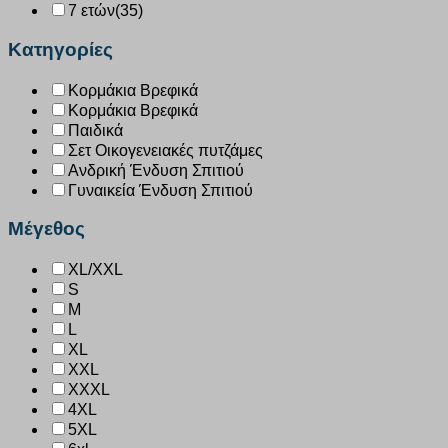
7 ετών
(35)
Κατηγορίες
Κορμάκια Βρεφικά
Κορμάκια Βρεφικά
Παιδικά
Σετ Οικογενειακές πυτζάμες
Ανδρική Ένδυση Σπιτιού
Γυναικεία Ένδυση Σπιτιού
Μέγεθος
XL/XXL
S
M
L
XL
XXL
XXXL
4XL
5XL