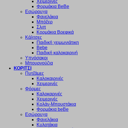
Χειμερινές
Φορμάκια BeBe
Εσώρουχα
Φανελάκια
Μπόξερ
Σλιπ
Κορμάκια Βρεφικά
Κάλτσες
Παιδική χειμωνιάτικη
Bebe
Παιδική καλοκαιρινή
Υπνόσακοι
Μπουρνούζια
ΚΟΡΙΤΣΙ
Πυτζάμες
Καλοκαιρινές
Χειμερινές
Φόρμες
Καλοκαρινές
Χειμερινές
Κολάν-Μπουστάκια
Φορμάκια beBe
Εσώρουχα
Φανελάκια
Κυλοτάκια