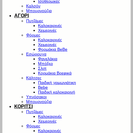
Ισοθερμικές
Καλσόν
Μπουρνούζια
ΑΓΟΡΙ
Πυτζάμες
Καλοκαιρινές
Χειμερινές
Φόρμες
Καλοκαιρινές
Χειμερινές
Φορμάκια BeBe
Εσώρουχα
Φανελάκια
Μπόξερ
Σλιπ
Κορμάκια Βρεφικά
Κάλτσες
Παιδική χειμωνιάτικη
Bebe
Παιδική καλοκαιρινή
Υπνόσακοι
Μπουρνούζια
ΚΟΡΙΤΣΙ
Πυτζάμες
Καλοκαιρινές
Χειμερινές
Φόρμες
Καλοκαρινές