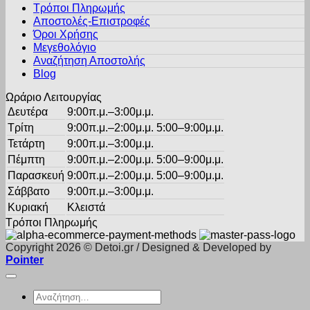
Τρόποι Πληρωμής
μπορούν
Αποστολές-Επιστροφές
να
Όροι Χρήσης
επιλεγούν
στη
Μεγεθολόγιο
σελίδα
Αναζήτηση Αποστολής
του
Blog
προϊόντος
Ωράριο Λειτουργίας
Δευτέρα
9:00π.μ.–3:00μ.μ.
Τρίτη
9:00π.μ.–2:00μ.μ. 5:00–9:00μ.μ.
Τετάρτη
9:00π.μ.–3:00μ.μ.
Πέμπτη
9:00π.μ.–2:00μ.μ. 5:00–9:00μ.μ.
Παρασκευή
9:00π.μ.–2:00μ.μ. 5:00–9:00μ.μ.
Σάββατο
9:00π.μ.–3:00μ.μ.
Κυριακή
Κλειστά
Τρόποι Πληρωμής
Copyright 2026 © Detoi.gr / Designed & Developed by
Pointer
Αναζήτηση
για: