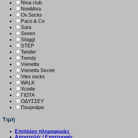
Nina club
Norddiva
Ox Socks
Paco & Co
Sara
Sexen
Sloggi
STEP
Tender
Trendy
Vienetta
Vienetta Secret
Vtex socks
WALK
Xcode
ΓΙΩΤΑ
ΟΔΥΣΣΕΥ
Πουρνάρα
Τιμή
Επιπλέον πληροφορίες
Αποστολές / Επιστροφές