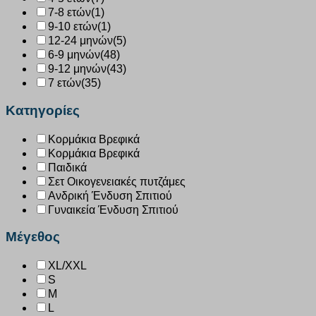
7-8 ετών
(1)
9-10 ετών
(1)
12-24 μηνών
(5)
6-9 μηνών
(48)
9-12 μηνών
(43)
7 ετών
(35)
Κατηγορίες
Κορμάκια Βρεφικά
Κορμάκια Βρεφικά
Παιδικά
Σετ Οικογενειακές πυτζάμες
Ανδρική Ένδυση Σπιτιού
Γυναικεία Ένδυση Σπιτιού
Μέγεθος
XL/XXL
S
M
L