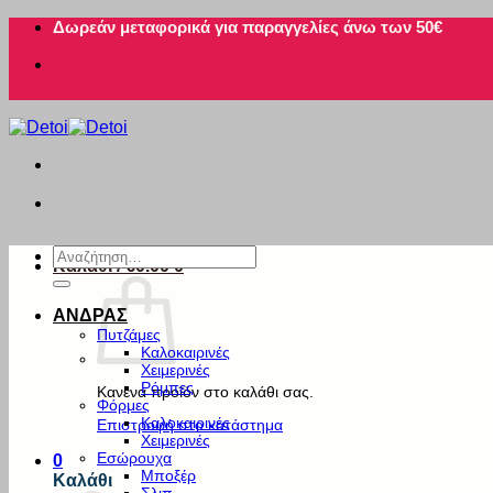
Μετάβαση
Δωρεάν μεταφορικά για παραγγελίες άνω των 50€
στο
περιεχόμενο
Αναζήτηση
Καλάθι /
€
0.00
0
για:
ΑΝΔΡΑΣ
Πυτζάμες
Καλοκαιρινές
Χειμερινές
Ρόμπες
Κανένα προϊόν στο καλάθι σας.
Φόρμες
Καλοκαιρινές
Επιστροφή στο κατάστημα
Χειμερινές
Εσώρουχα
0
Μποξέρ
Καλάθι