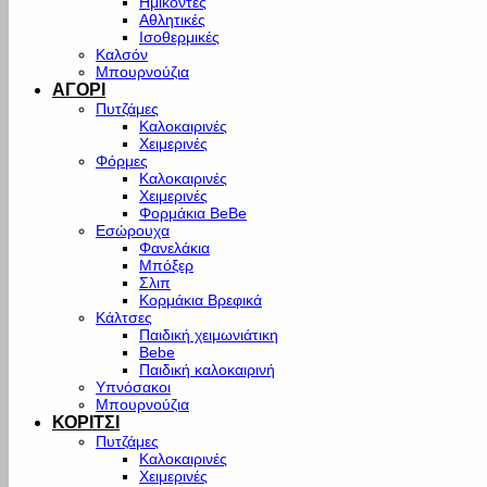
Ημίκοντες
Αθλητικές
Ισοθερμικές
Καλσόν
Μπουρνούζια
ΑΓΟΡΙ
Πυτζάμες
Καλοκαιρινές
Χειμερινές
Φόρμες
Καλοκαιρινές
Χειμερινές
Φορμάκια BeBe
Εσώρουχα
Φανελάκια
Μπόξερ
Σλιπ
Κορμάκια Βρεφικά
Κάλτσες
Παιδική χειμωνιάτικη
Bebe
Παιδική καλοκαιρινή
Υπνόσακοι
Μπουρνούζια
ΚΟΡΙΤΣΙ
Πυτζάμες
Καλοκαιρινές
Χειμερινές