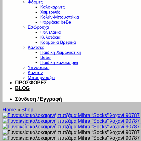
Φόρμες
Καλοκαρινές
Χειμερινές
Κολάν-Μπουστάκια
Φορμάκια beBe
Εσώρουχα
Φανελάκια
Κυλοτάκια
Κορμάκια Βρεφικά
Κάλτσες
Παιδική Χειμωνιάτικη
Bebe
Παιδική καλοκαιρινή
Υπνόσακοι
Καλσόν
Μπουρνούζια
ΠΡΟΣΦΟΡΕΣ
BLOG
Σύνδεση / Εγγραφή
Home
»
Shop