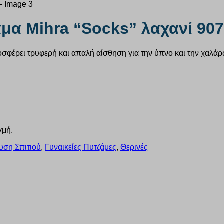
άμα Mihra “Socks” λαχανί 90
οσφέρει τρυφερή και απαλή αίσθηση για την ύπνο και την χαλάρ
γμή.
υση Σπιτιού
,
Γυναικείες Πυτζάμες
,
Θερινές