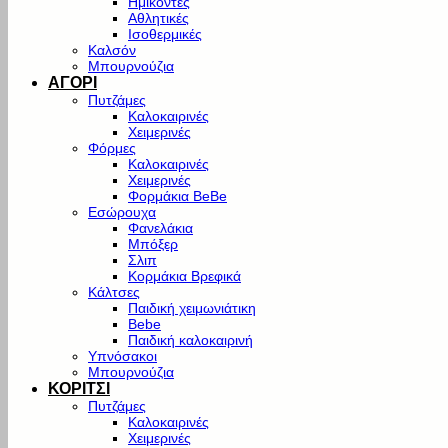
Ημίκοντες
Αθλητικές
Ισοθερμικές
Καλσόν
Μπουρνούζια
ΑΓΟΡΙ
Πυτζάμες
Καλοκαιρινές
Χειμερινές
Φόρμες
Καλοκαιρινές
Χειμερινές
Φορμάκια BeBe
Εσώρουχα
Φανελάκια
Μπόξερ
Σλιπ
Κορμάκια Βρεφικά
Κάλτσες
Παιδική χειμωνιάτικη
Bebe
Παιδική καλοκαιρινή
Υπνόσακοι
Μπουρνούζια
ΚΟΡΙΤΣΙ
Πυτζάμες
Καλοκαιρινές
Χειμερινές