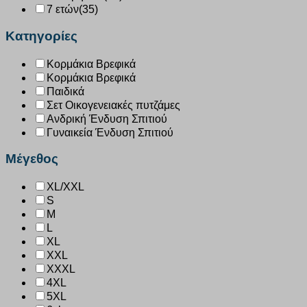
7 ετών
(35)
Κατηγορίες
Κορμάκια Βρεφικά
Κορμάκια Βρεφικά
Παιδικά
Σετ Οικογενειακές πυτζάμες
Ανδρική Ένδυση Σπιτιού
Γυναικεία Ένδυση Σπιτιού
Μέγεθος
XL/XXL
S
M
L
XL
XXL
XXXL
4XL
5XL