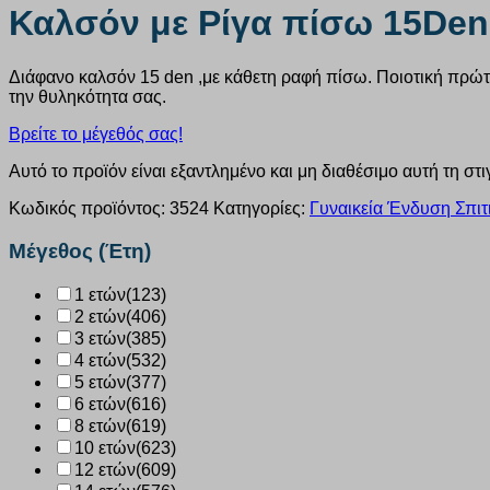
Καλσόν με Ρίγα πίσω 15Den 
Διάφανο καλσόν 15 den ,με κάθετη ραφή πίσω. Ποιοτική πρώτη 
την θυληκότητα σας.
Βρείτε το μέγεθός σας!
Αυτό το προϊόν είναι εξαντλημένο και μη διαθέσιμο αυτή τη στι
Κωδικός προϊόντος:
3524
Κατηγορίες:
Γυναικεία Ένδυση Σπιτ
Μέγεθος (Έτη)
1 ετών
(123)
2 ετών
(406)
3 ετών
(385)
4 ετών
(532)
5 ετών
(377)
6 ετών
(616)
8 ετών
(619)
10 ετών
(623)
12 ετών
(609)