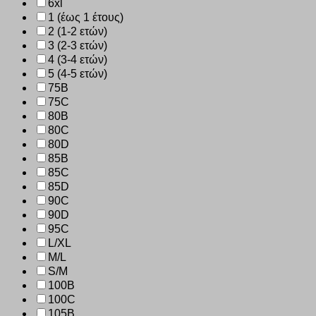
6xl
1 (έως 1 έτους)
2 (1-2 ετών)
3 (2-3 ετών)
4 (3-4 ετών)
5 (4-5 ετών)
75B
75C
80B
80C
80D
85B
85C
85D
90C
90D
95C
L/XL
M/L
S/M
100B
100C
105B