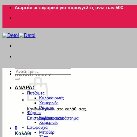
Μετάβαση
Δωρεάν μεταφορικά για παραγγελίες άνω των 50€
στο
περιεχόμενο
Αναζήτηση
Καλάθι /
€
0.00
0
για:
ΑΝΔΡΑΣ
Πυτζάμες
Καλοκαιρινές
Χειμερινές
Ρόμπες
Κανένα προϊόν στο καλάθι σας.
Φόρμες
Καλοκαιρινές
Επιστροφή στο κατάστημα
Χειμερινές
Εσώρουχα
0
Μποξέρ
Καλάθι