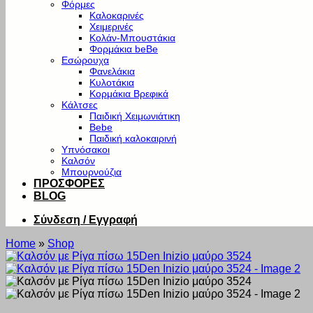
Φόρμες
Καλοκαρινές
Χειμερινές
Κολάν-Μπουστάκια
Φορμάκια beBe
Εσώρουχα
Φανελάκια
Κυλοτάκια
Κορμάκια Βρεφικά
Κάλτσες
Παιδική Χειμωνιάτικη
Bebe
Παιδική καλοκαιρινή
Υπνόσακοι
Καλσόν
Μπουρνούζια
ΠΡΟΣΦΟΡΕΣ
BLOG
Σύνδεση / Εγγραφή
Home
»
Shop