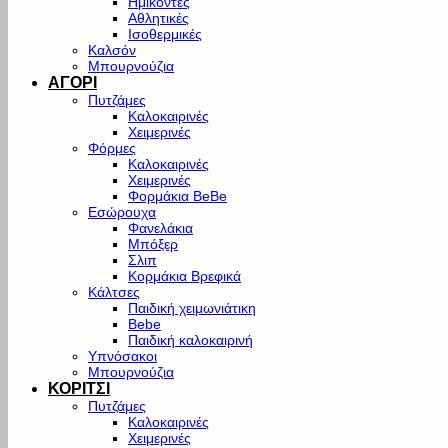
Ημίκοντες
Αθλητικές
Ισοθερμικές
Καλσόν
Μπουρνούζια
ΑΓΟΡΙ
Πυτζάμες
Καλοκαιρινές
Χειμερινές
Φόρμες
Καλοκαιρινές
Χειμερινές
Φορμάκια BeBe
Εσώρουχα
Φανελάκια
Μπόξερ
Σλιπ
Κορμάκια Βρεφικά
Κάλτσες
Παιδική χειμωνιάτικη
Bebe
Παιδική καλοκαιρινή
Υπνόσακοι
Μπουρνούζια
ΚΟΡΙΤΣΙ
Πυτζάμες
Καλοκαιρινές
Χειμερινές