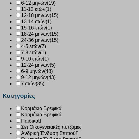
6-12 μηνών
(19)
11-12 ετών
(1)
12-18 μηνών
(15)
13-14 ετών
(1)
15-16-ετών
(1)
18-24 μηνών
(15)
24-36 μηνών
(15)
4-5 ετών
(7)
7-8 ετών
(1)
9-10 ετών
(1)
12-24 μηνών
(5)
6-9 μηνών
(48)
9-12 μηνών
(43)
7 ετών
(35)
Κατηγορίες
Κορμάκια Βρεφικά
Κορμάκια Βρεφικά
Παιδικά
Σετ Οικογενειακές πυτζάμες
Ανδρική Ένδυση Σπιτιού