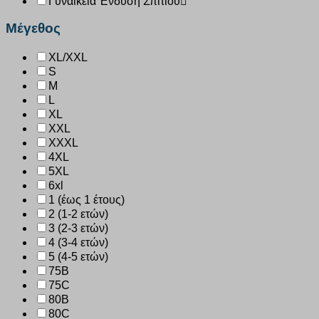
Γυναικεία Ένδυση Σπιτιού
Μέγεθος
XL/XXL
S
M
L
XL
XXL
XXXL
4XL
5XL
6xl
1 (έως 1 έτους)
2 (1-2 ετών)
3 (2-3 ετών)
4 (3-4 ετών)
5 (4-5 ετών)
75B
75C
80B
80C