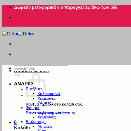
Μετάβαση
Δωρεάν μεταφορικά για παραγγελίες άνω των 50€
στο
περιεχόμενο
Αναζήτηση
Καλάθι /
€
0.00
0
για:
ΑΝΔΡΑΣ
Πυτζάμες
Καλοκαιρινές
Χειμερινές
Ρόμπες
Κανένα προϊόν στο καλάθι σας.
Φόρμες
Καλοκαιρινές
Επιστροφή στο κατάστημα
Χειμερινές
Εσώρουχα
0
Μποξέρ
Καλάθι