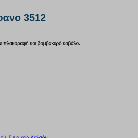
φανο 3512
με πλακοραφή και βαμβακερό καβάλο.
ιού
,
Γυναικεία Καλσόν