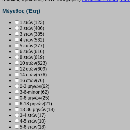
Ημιδιάφανο
3512
Μέγεθος (Έτη)
ποσότητα
1 ετών
(123)
2 ετών
(406)
3 ετών
(385)
4 ετών
(532)
5 ετών
(377)
6 ετών
(616)
8 ετών
(619)
10 ετών
(623)
12 ετών
(609)
14 ετών
(576)
16 ετών
(76)
0-3 μηνών
(62)
3-6-minon
(62)
0-6 μηνών
(25)
6-18 μηνών
(21)
18-36 μηνών
(18)
3-4 ετών
(17)
4-5 ετών
(10)
5-6 ετών
(18)