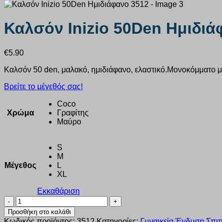
Καλσόν Inizio 50Den Ημιδιά
€
5.90
Καλσόν 50 den, μαλακό, ημιδιάφανο, ελαστικό.Μονοκόμματο 
Βρείτε το μέγεθός σας!
Coco
Χρώμα
Γραφίτης
Μαύρο
S
M
Μέγεθος
L
XL
Εκκαθάριση
Καλσόν
Inizio
Προσθήκη στο καλάθι
50Den
Κωδικός προϊόντος:
3512
Κατηγορίες:
Γυναικεία Ένδυση Σπιτ