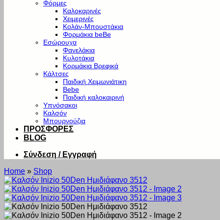
Φόρμες
Καλοκαρινές
Χειμερινές
Κολάν-Μπουστάκια
Φορμάκια beBe
Εσώρουχα
Φανελάκια
Κυλοτάκια
Κορμάκια Βρεφικά
Κάλτσες
Παιδική Χειμωνιάτικη
Bebe
Παιδική καλοκαιρινή
Υπνόσακοι
Καλσόν
Μπουρνούζια
ΠΡΟΣΦΟΡΕΣ
BLOG
Σύνδεση / Εγγραφή
Home
»
Shop