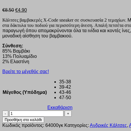
Original
Η
€
8.50
€
4.90
price
τρέχουσα
Κάλτσες βαμβακερές X-Code sneaker σε συσκευασία 2 τεμαχίων.
Μ
was:
τιμή
στα δάκτυλα του ποδιού για περισσότερη άνεση.
Απαλή πετσέτα στο
€8.50.
είναι:
παραγωγή όπου απομακρύνονται όλα τα ινίδια και κοντές ίνες, 
€4.90.
μοναδική αίσθηση του βαμβακιού.
Σύνθεση:
85% Βαμβάκι
13% Πολυαμίδιο
2% Ελαστίνη
Βρείτε το μέγεθός σας!
35-38
39-42
Μέγεθος (Υπόδημα)
43-46
47-50
Εκκαθάριση
Κάλτσα
Xcode
Προσθήκη στο καλάθι
Cotton
Κωδικός προϊόντος:
64000γκ
Κατηγορίες:
Ανδρικές Κάλτσες
,
Socks