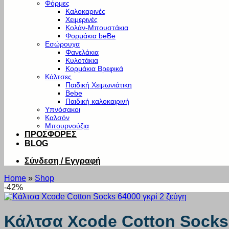
Φόρμες
Καλοκαρινές
Χειμερινές
Κολάν-Μπουστάκια
Φορμάκια beBe
Εσώρουχα
Φανελάκια
Κυλοτάκια
Κορμάκια Βρεφικά
Κάλτσες
Παιδική Χειμωνιάτικη
Bebe
Παιδική καλοκαιρινή
Υπνόσακοι
Καλσόν
Μπουρνούζια
ΠΡΟΣΦΟΡΕΣ
BLOG
Σύνδεση / Εγγραφή
Home
»
Shop
-42%
Κάλτσα Xcode Cotton Socks 