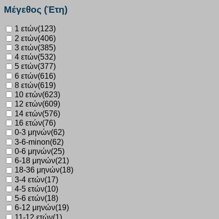
64000
Μέγεθος (Έτη)
γκρί
2
1 ετών
(123)
ζεύγη
2 ετών
(406)
ποσότητα
3 ετών
(385)
4 ετών
(532)
5 ετών
(377)
6 ετών
(616)
8 ετών
(619)
10 ετών
(623)
12 ετών
(609)
14 ετών
(576)
16 ετών
(76)
0-3 μηνών
(62)
3-6-minon
(62)
0-6 μηνών
(25)
6-18 μηνών
(21)
18-36 μηνών
(18)
3-4 ετών
(17)
4-5 ετών
(10)
5-6 ετών
(18)
6-12 μηνών
(19)
11-12 ετών
(1)