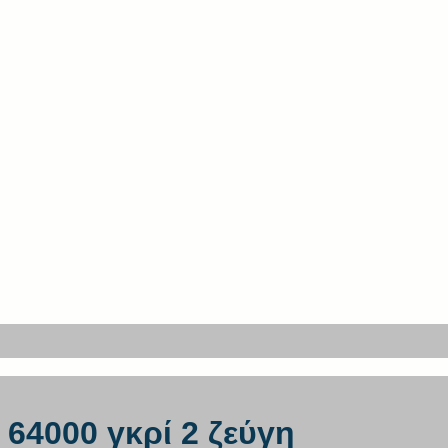
64000 γκρί 2 ζεύγη