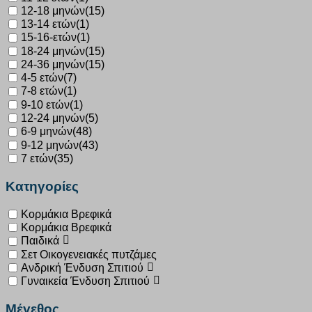
12-18 μηνών
(15)
13-14 ετών
(1)
15-16-ετών
(1)
18-24 μηνών
(15)
24-36 μηνών
(15)
4-5 ετών
(7)
7-8 ετών
(1)
9-10 ετών
(1)
12-24 μηνών
(5)
6-9 μηνών
(48)
9-12 μηνών
(43)
7 ετών
(35)
Κατηγορίες
Κορμάκια Βρεφικά
Κορμάκια Βρεφικά
Παιδικά
Σετ Οικογενειακές πυτζάμες
Ανδρική Ένδυση Σπιτιού
Γυναικεία Ένδυση Σπιτιού
Μέγεθος