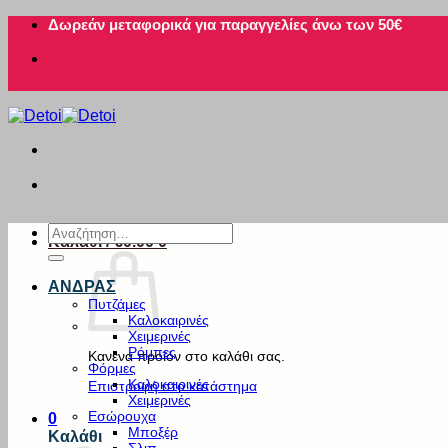
Μετάβαση
Δωρεάν μεταφορικά για παραγγελίες άνω των 50€
στο
περιεχόμενο
Αναζήτηση
Καλάθι /
€
0.00
0
για:
ΑΝΔΡΑΣ
Πυτζάμες
Καλοκαιρινές
Χειμερινές
Ρόμπες
Κανένα προϊόν στο καλάθι σας.
Φόρμες
Καλοκαιρινές
Επιστροφή στο κατάστημα
Χειμερινές
Εσώρουχα
0
Μποξέρ
Καλάθι