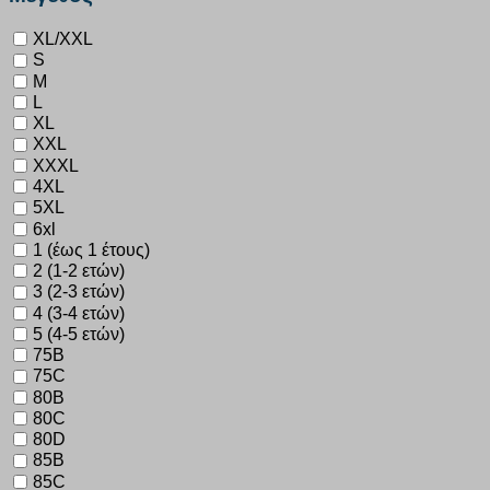
XL/XXL
S
M
L
XL
XXL
XXXL
4XL
5XL
6xl
1 (έως 1 έτους)
2 (1-2 ετών)
3 (2-3 ετών)
4 (3-4 ετών)
5 (4-5 ετών)
75B
75C
80B
80C
80D
85B
85C