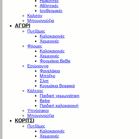
Ημίκοντες
Αθλητικές
Ισοθερμικές
Καλσόν
Μπουρνούζια
ΑΓΟΡΙ
Πυτζάμες
Καλοκαιρινές
Χειμερινές
Φόρμες
Καλοκαιρινές
Χειμερινές
Φορμάκια BeBe
Εσώρουχα
Φανελάκια
Μπόξερ
Σλιπ
Κορμάκια Βρεφικά
Κάλτσες
Παιδική χειμωνιάτικη
Bebe
Παιδική καλοκαιρινή
Υπνόσακοι
Μπουρνούζια
ΚΟΡΙΤΣΙ
Πυτζάμες
Καλοκαιρινές
Χειμερινές