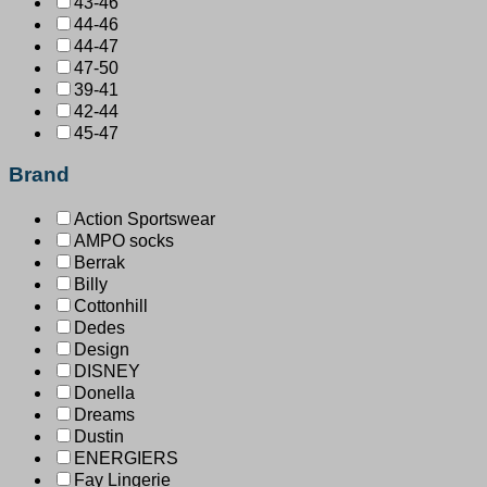
43-46
44-46
44-47
47-50
39-41
42-44
45-47
Brand
Action Sportswear
AMPO socks
Berrak
Billy
Cottonhill
Dedes
Design
DISNEY
Donella
Dreams
Dustin
ENERGIERS
Fay Lingerie