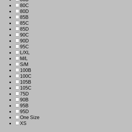
80C
80D
85B
85C
85D
90C
90D
95C
L/XL
M/L
S/M
100B
100C
105B
105C
75D
90B
95B
95D
One Size
XS