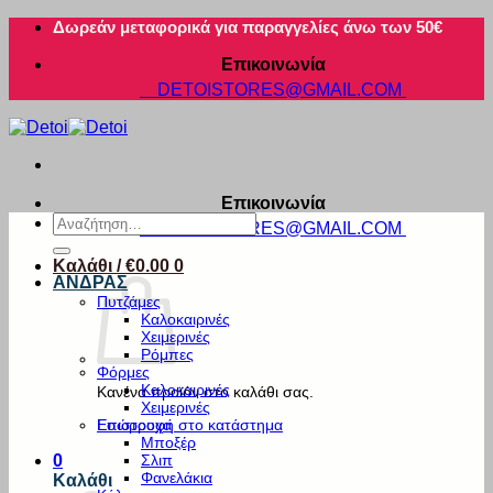
Μετάβαση
Δωρεάν μεταφορικά για παραγγελίες άνω των 50€
στο
Επικοινωνία
περιεχόμενο
DETOISTORES@GMAIL.COM
Επικοινωνία
Αναζήτηση
DETOISTORES@GMAIL.COM
για:
Καλάθι /
€
0.00
0
ΑΝΔΡΑΣ
Πυτζάμες
Καλοκαιρινές
Χειμερινές
Ρόμπες
Φόρμες
Καλοκαιρινές
Κανένα προϊόν στο καλάθι σας.
Χειμερινές
Εσώρουχα
Επιστροφή στο κατάστημα
Μποξέρ
Σλιπ
0
Φανελάκια
Καλάθι