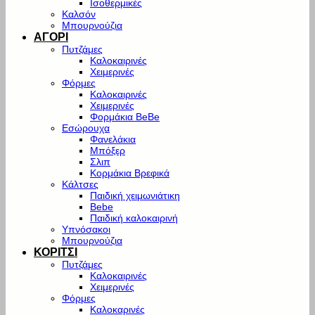
Ισοθερμικές
Καλσόν
Μπουρνούζια
ΑΓΟΡΙ
Πυτζάμες
Καλοκαιρινές
Χειμερινές
Φόρμες
Καλοκαιρινές
Χειμερινές
Φορμάκια BeBe
Εσώρουχα
Φανελάκια
Μπόξερ
Σλιπ
Κορμάκια Βρεφικά
Κάλτσες
Παιδική χειμωνιάτικη
Bebe
Παιδική καλοκαιρινή
Υπνόσακοι
Μπουρνούζια
ΚΟΡΙΤΣΙ
Πυτζάμες
Καλοκαιρινές
Χειμερινές
Φόρμες
Καλοκαρινές