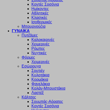
Κοντές Σοσόνια
Ημίκοντες
Αθλητικές
Κλασικές
Ισοθερμικές
Μπουρνούζια
ΓΥΝΑΙΚΑ
Πυτζάμες
Καλοκαιρινές
Χειμερινές
Ρόμπες
Νυχτικές
Φόρμες
Χειμερινές
Εσώρουχα
Σουτιέν
Κυλοτάκια
Κορμάκια
Φανελάκια
Κολάν-Μπουστάκια
Λαστέξ
Κάλτσες
Σουμπάς-Αόρατες
Κοντές Σοσόνια