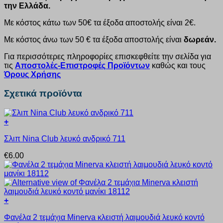
την Ελλάδα.
Με κόστος κάτω των 50€ τα έξοδα αποστολής είναι 2€.
Με κόστος άνω των 50 € τα έξοδα αποστολής είναι
δωρεάν.
Για περισσότερες πληροφορίες επισκεφθείτε την σελίδα για
τις
Αποστολές-Επιστροφές Προϊόντων
καθώς και τους
Όρους Χρήσης
Σχετικά προϊόντα
+
Αυτό
Σλιπ Nina Club λευκό ανδρικό 711
το
προϊόν
€
6.00
έχει
πολλαπλές
παραλλαγές.
Οι
επιλογές
+
μπορούν
Αυτό
να
Φανέλα 2 τεμάχια Minerva κλειστή λαιμουδιά λευκό κοντό
το
επιλεγούν