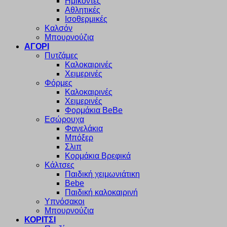
Ημίκοντες
Αθλητικές
Ισοθερμικές
Καλσόν
Μπουρνούζια
ΑΓΟΡΙ
Πυτζάμες
Καλοκαιρινές
Χειμερινές
Φόρμες
Καλοκαιρινές
Χειμερινές
Φορμάκια BeBe
Εσώρουχα
Φανελάκια
Μπόξερ
Σλιπ
Κορμάκια Βρεφικά
Κάλτσες
Παιδική χειμωνιάτικη
Bebe
Παιδική καλοκαιρινή
Υπνόσακοι
Μπουρνούζια
ΚΟΡΙΤΣΙ