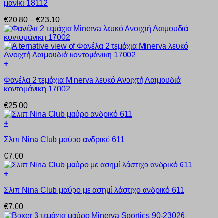
μανίκι 18112
προϊόν
στη
έχει
σελίδα
Price
€
20.80
–
€
23.10
πολλαπλές
του
range:
παραλλαγές.
προϊόντος
€20.80
Οι
through
επιλογές
€23.10
μπορούν
+
να
Αυτό
επιλεγούν
Φανέλα 2 τεμάχια Minerva λευκό Ανοιχτή Λαιμουδιά
το
στη
κοντομάνικη 17002
προϊόν
σελίδα
έχει
του
€
25.00
πολλαπλές
προϊόντος
παραλλαγές.
+
Οι
Αυτό
επιλογές
Σλιπ Nina Club μαύρο ανδρικό 611
το
μπορούν
προϊόν
να
€
7.00
έχει
επιλεγούν
πολλαπλές
στη
+
παραλλαγές.
σελίδα
Αυτό
Οι
του
Σλιπ Nina Club μαύρο με ασημί λάστιχο ανδρικό 611
το
επιλογές
προϊόντος
προϊόν
μπορούν
€
7.00
έχει
να
πολλαπλές