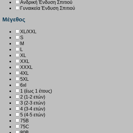
Ανδρική Ένδυση Σπιτιού
Γυναικεία Ένδυση Σπιτιού
Μέγεθος
XL/XXL
S
M
L
XL
XXL
XXXL
4XL
5XL
6xl
1 (έως 1 έτους)
2 (1-2 ετών)
3 (2-3 ετών)
4 (3-4 ετών)
5 (4-5 ετών)
75B
75C
80B