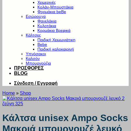
Χειμερινές
Κολάν-Μπουστάκια
Φορμάκια beBe
Εσώρουχα
Φανελάκια
Κυλοτάκια
Κορμάκια Βρεφικά
Κάλτσες
Παιδική Χειμωνιάτικη
Bebe
Παιδική καλοκαιρινή
Υπνόσακοι
Καλσόν
Μπουρνούζια
ΠΡΟΣΦΟΡΕΣ
BLOG
Σύνδεση / Εγγραφή
Home
»
Shop
Κάλτσα unisex Ampo Socks
Μακριά μπουρνουζέ λευκό