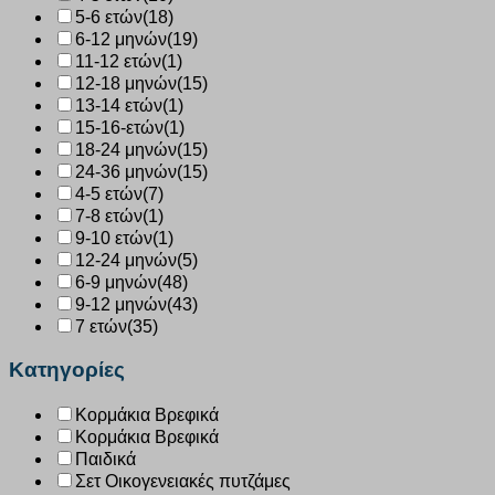
5-6 ετών
(18)
6-12 μηνών
(19)
11-12 ετών
(1)
12-18 μηνών
(15)
13-14 ετών
(1)
15-16-ετών
(1)
18-24 μηνών
(15)
24-36 μηνών
(15)
4-5 ετών
(7)
7-8 ετών
(1)
9-10 ετών
(1)
12-24 μηνών
(5)
6-9 μηνών
(48)
9-12 μηνών
(43)
7 ετών
(35)
Κατηγορίες
Κορμάκια Βρεφικά
Κορμάκια Βρεφικά
Παιδικά
Σετ Οικογενειακές πυτζάμες