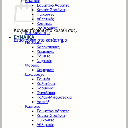
Κάλτσες
Σουμπάς-Αόρατες
Κοντές Σοσόνια
Ημίκοντες
Αθλητικές
Κλασικές
Ισοθερμικές
Κανένα προϊόν στο καλάθι σας.
Μπουρνούζια
ΓΥΝΑΙΚΑ
Επιστροφή στο κατάστημα
Πυτζάμες
Καλοκαιρινές
Χειμερινές
Ρόμπες
Νυχτικές
Φόρμες
Χειμερινές
Εσώρουχα
Σουτιέν
Κυλοτάκια
Κορμάκια
Φανελάκια
Κολάν-Μπουστάκια
Λαστέξ
Κάλτσες
Σουμπάς-Αόρατες
Κοντές Σοσόνια
Ημίκοντες
Αθλητικές