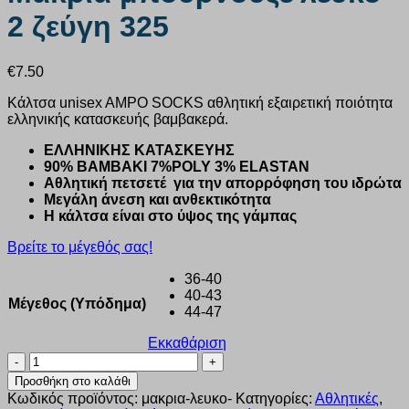
2 ζεύγη 325
€
7.50
Κάλτσα unisex AMPO SOCKS αθλητική εξαιρετική ποιότητα
ελληνικής κατασκευής βαμβακερά.
ΕΛΛΗΝΙΚΗΣ ΚΑΤΑΣΚΕΥΗΣ
90% ΒΑΜΒΑΚΙ 7%POLY 3% ELASTAN
Αθλητική πετσετέ για την απορρόφηση του ιδρώτα
Μεγάλη άνεση και ανθεκτικότητα
Η κάλτσα είναι στο ύψος της γάμπας
Βρείτε το μέγεθός σας!
36-40
40-43
Μέγεθος (Υπόδημα)
44-47
Εκκαθάριση
Κάλτσα
unisex
Προσθήκη στο καλάθι
Ampo
Κωδικός προϊόντος:
μακρια-λευκο-
Κατηγορίες:
Αθλητικές
,
Socks