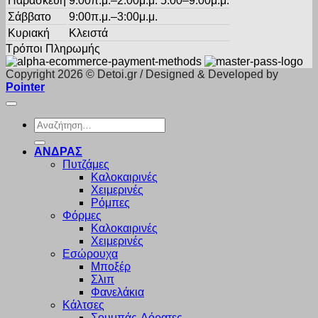
Παρασκευή
9:00π.μ.–2:00μ.μ. 5:00–9:00μ.μ.
Σάββατο
9:00π.μ.–3:00μ.μ.
Κυριακή
Κλειστά
Τρόποι Πληρωμής
Copyright 2026 © Detoi.gr / Designed & Developed by
Pointer
Αναζήτηση
για:
ΑΝΔΡΑΣ
Πυτζάμες
Καλοκαιρινές
Χειμερινές
Ρόμπες
Φόρμες
Καλοκαιρινές
Χειμερινές
Εσώρουχα
Μποξέρ
Σλιπ
Φανελάκια
Κάλτσες
Σουμπάς-Αόρατες