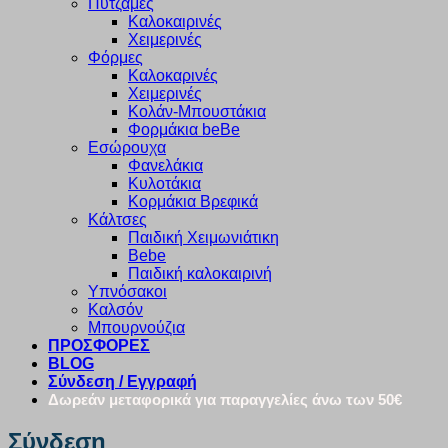
Πυτζάμες
Καλοκαιρινές
Χειμερινές
Φόρμες
Καλοκαρινές
Χειμερινές
Κολάν-Μπουστάκια
Φορμάκια beBe
Εσώρουχα
Φανελάκια
Κυλοτάκια
Κορμάκια Βρεφικά
Κάλτσες
Παιδική Χειμωνιάτικη
Bebe
Παιδική καλοκαιρινή
Υπνόσακοι
Καλσόν
Μπουρνούζια
ΠΡΟΣΦΟΡΕΣ
BLOG
Σύνδεση / Εγγραφή
Δωρεάν μεταφορικά για παραγγελίες άνω των 50€
Σύνδεση