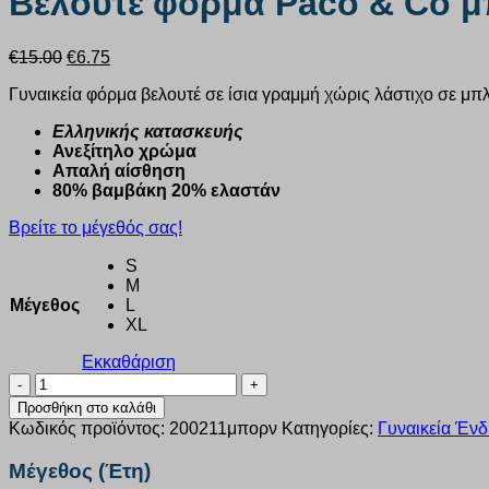
Βελουτέ φόρμα Paco & Co μ
Original
Η
€
15.00
€
6.75
price
τρέχουσα
Γυναικεία φόρμα βελουτέ σε ίσια γραμμή χώρις λάστιχο σε μπ
was:
τιμή
€15.00.
είναι:
Ελληνικής κατασκευής
€6.75.
Ανεξίτηλο χρώμα
Απαλή αίσθηση
80% βαμβάκη 20% ελαστάν
Βρείτε το μέγεθός σας!
S
M
Μέγεθος
L
XL
Εκκαθάριση
Βελουτέ
φόρμα
Προσθήκη στο καλάθι
Paco
Κωδικός προϊόντος:
200211μπορν
Κατηγορίες:
Γυναικεία Ένδ
&
Co
Μέγεθος (Έτη)
μπορντό