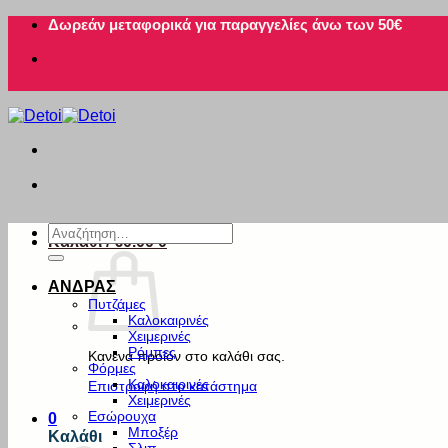
Μετάβαση
Δωρεάν μεταφορικά για παραγγελίες άνω των 50€
στο
περιεχόμενο
Αναζήτηση
Καλάθι /
€
0.00
0
για:
ΑΝΔΡΑΣ
Πυτζάμες
Καλοκαιρινές
Χειμερινές
Ρόμπες
Κανένα προϊόν στο καλάθι σας.
Φόρμες
Καλοκαιρινές
Επιστροφή στο κατάστημα
Χειμερινές
Εσώρουχα
0
Μποξέρ
Καλάθι