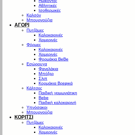
Ημίκοντες
Αθλητικές
Ισοθερμικές
Καλσόν
Μπουρνούζια
ΑΓΟΡΙ
Πυτζάμες
Καλοκαιρινές
Χειμερινές
Φόρμες
Καλοκαιρινές
Χειμερινές
Φορμάκια BeBe
Εσώρουχα
Φανελάκια
Μπόξερ
Σλιπ
Κορμάκια Βρεφικά
Κάλτσες
Παιδική χειμωνιάτικη
Bebe
Παιδική καλοκαιρινή
Υπνόσακοι
Μπουρνούζια
ΚΟΡΙΤΣΙ
Πυτζάμες
Καλοκαιρινές
Χειμερινές