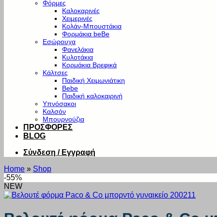
Φόρμες
Καλοκαρινές
Χειμερινές
Κολάν-Μπουστάκια
Φορμάκια beBe
Εσώρουχα
Φανελάκια
Κυλοτάκια
Κορμάκια Βρεφικά
Κάλτσες
Παιδική Χειμωνιάτικη
Bebe
Παιδική καλοκαιρινή
Υπνόσακοι
Καλσόν
Μπουρνούζια
ΠΡΟΣΦΟΡΕΣ
BLOG
Σύνδεση / Εγγραφή
Home
»
Shop
-55%
NEW