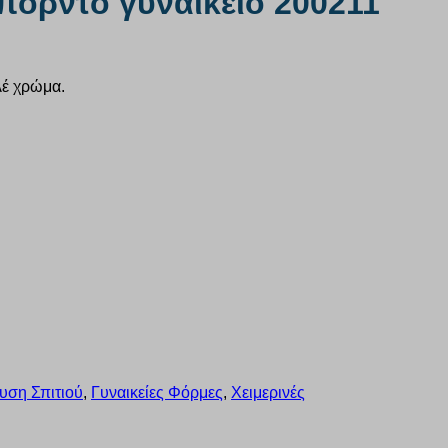
πορντό γυναικείο 200211
λέ χρώμα.
υση Σπιτιού
,
Γυναικείες Φόρμες
,
Χειμερινές