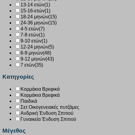
13-14 ετών
(1)
15-16-ετών
(1)
18-24 μηνών
(15)
24-36 μηνών
(15)
4-5 ετών
(7)
7-8 ετών
(1)
9-10 ετών
(1)
12-24 μηνών
(5)
6-9 μηνών
(48)
9-12 μηνών
(43)
7 ετών
(35)
Κατηγορίες
Κορμάκια Βρεφικά
Κορμάκια Βρεφικά
Παιδικά
Σετ Οικογενειακές πυτζάμες
Ανδρική Ένδυση Σπιτιού
Γυναικεία Ένδυση Σπιτιού
Μέγεθος