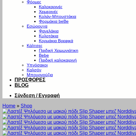
Φόρμες
Καλοκαρινές
Χειμερινές
Κολάν-Μπουστάκια
Φορμάκια beBe
Εσώρουχα
Φανελάκια
Κυλοτάκια
Κορμάκια Βρεφικά
Κάλτσες
Παιδική Χειμωνιάτικη
Bebe
Παιδική καλοκαιρινή
Υπνόσακοι
Καλσόν
Μπουρνούζια
ΠΡΟΣΦΟΡΕΣ
BLOG
Σύνδεση / Εγγραφή
Home
»
Shop