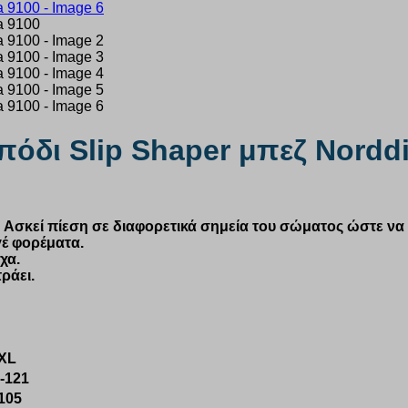
όδι Slip Shaper μπεζ Nordd
. Ασκεί πίεση σε διαφορετικά σημεία του
σώματος
ώστε να
γέ φορέματα.
χα.
ράει
.
XL
-121
105