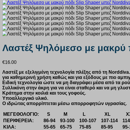
Λαστέξ Ψηλόμεσo με μακρύ π
€
16.00
Λαστέξ με εξελιγμένη τεχνολογία πλέξης από τη
Norddiva
για καθημερινή χρήση καθώς και για εξόδους με πιο αμπι
Ειδική τεχνολογία ώστε να μη διαγράφει μέσα από τα ρού
Συλλικόνη
στην άκρη για να είναι σταθερό και να μη
γλυστ
Κράτημα στην κοιλιά και τους γοφούς.
Υποαλλεργικό υλικό.
Ο ιδρώτας απορρίπτεται μέσω
απορροφητών
υγρασίας.
ΜΕΓΕΘΟΛΟΓΙΟ:
S
M
L
XL
X
ΠΕΡΙΦΕΡΕΙΑ:
86-94
93-100
100-107
107-114
114
ΚΙΛΑ:
55-65
65-75
75-85
85-95
95-