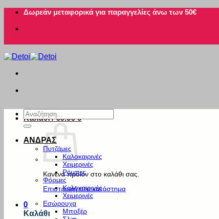
Μετάβαση
Δωρεάν μεταφορικά για παραγγελίες άνω των 50€
στο
περιεχόμενο
Αναζήτηση
Καλάθι /
€
0.00
0
για:
ΑΝΔΡΑΣ
Πυτζάμες
Καλοκαιρινές
Χειμερινές
Ρόμπες
Κανένα προϊόν στο καλάθι σας.
Φόρμες
Καλοκαιρινές
Επιστροφή στο κατάστημα
Χειμερινές
Εσώρουχα
0
Μποξέρ
Καλάθι