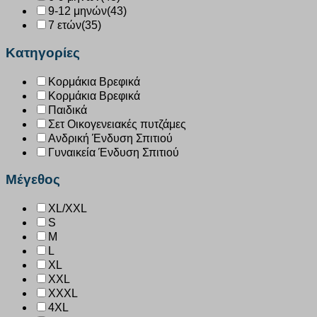
9-12 μηνών
(43)
7 ετών
(35)
Κατηγορίες
Κορμάκια Βρεφικά
Κορμάκια Βρεφικά
Παιδικά
Σετ Οικογενειακές πυτζάμες
Ανδρική Ένδυση Σπιτιού
Γυναικεία Ένδυση Σπιτιού
Μέγεθος
XL/XXL
S
M
L
XL
XXL
XXXL
4XL