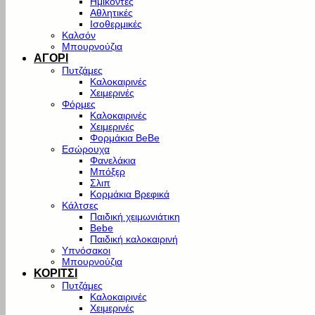
Ημίκοντες
Αθλητικές
Ισοθερμικές
Καλσόν
Μπουρνούζια
ΑΓΟΡΙ
Πυτζάμες
Καλοκαιρινές
Χειμερινές
Φόρμες
Καλοκαιρινές
Χειμερινές
Φορμάκια BeBe
Εσώρουχα
Φανελάκια
Μπόξερ
Σλιπ
Κορμάκια Βρεφικά
Κάλτσες
Παιδική χειμωνιάτικη
Bebe
Παιδική καλοκαιρινή
Υπνόσακοι
Μπουρνούζια
ΚΟΡΙΤΣΙ
Πυτζάμες
Καλοκαιρινές
Χειμερινές