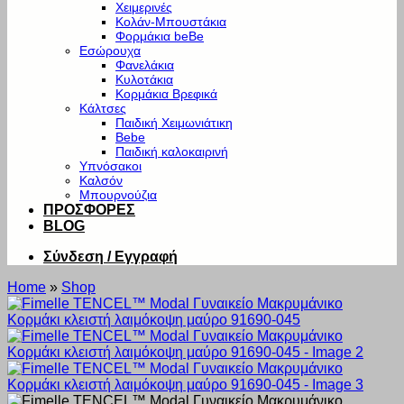
Χειμερινές
Κολάν-Μπουστάκια
Φορμάκια beBe
Εσώρουχα
Φανελάκια
Κυλοτάκια
Κορμάκια Βρεφικά
Κάλτσες
Παιδική Χειμωνιάτικη
Bebe
Παιδική καλοκαιρινή
Υπνόσακοι
Καλσόν
Μπουρνούζια
ΠΡΟΣΦΟΡΕΣ
BLOG
Σύνδεση / Εγγραφή
Home
»
Shop