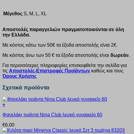
Μέγεθος
S, M, L, XL
Αποστολές παραγγελιών πραγματοποιούνται σε όλη
την Ελλάδα.
Με κόστος κάτω των 50€ τα έξοδα αποστολής είναι 2€.
Με κόστος άνω των 50 € τα έξοδα αποστολής είναι
δωρεάν.
Για περισσότερες πληροφορίες επισκεφθείτε την σελίδα για
τις
Αποστολές-Επιστροφές Προϊόντων
καθώς και τους
Όρους Χρήσης
Σχετικά προϊόντα
+
Αυτό
Φανελάκι τιράντα Nina Club λευκό γυναικείο 60
το
προϊόν
€
6.00
έχει
πολλαπλές