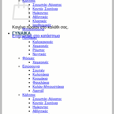
Κάλτσες
Σουμπάς-Αόρατες
Κοντές Σοσόνια
Ημίκοντες
Αθλητικές
Κλασικές
Ισοθερμικές
Κανένα προϊόν στο καλάθι σας.
Μπουρνούζια
ΓΥΝΑΙΚΑ
Επιστροφή στο κατάστημα
Πυτζάμες
Καλοκαιρινές
Χειμερινές
Ρόμπες
Νυχτικές
Φόρμες
Χειμερινές
Εσώρουχα
Σουτιέν
Κυλοτάκια
Κορμάκια
Φανελάκια
Κολάν-Μπουστάκια
Λαστέξ
Κάλτσες
Σουμπάς-Αόρατες
Κοντές Σοσόνια
Ημίκοντες
Αθλητικές