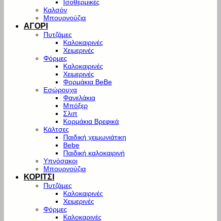
Ισοθερμικές
Καλσόν
Μπουρνούζια
ΑΓΟΡΙ
Πυτζάμες
Καλοκαιρινές
Χειμερινές
Φόρμες
Καλοκαιρινές
Χειμερινές
Φορμάκια BeBe
Εσώρουχα
Φανελάκια
Μπόξερ
Σλιπ
Κορμάκια Βρεφικά
Κάλτσες
Παιδική χειμωνιάτικη
Bebe
Παιδική καλοκαιρινή
Υπνόσακοι
Μπουρνούζια
ΚΟΡΙΤΣΙ
Πυτζάμες
Καλοκαιρινές
Χειμερινές
Φόρμες
Καλοκαρινές