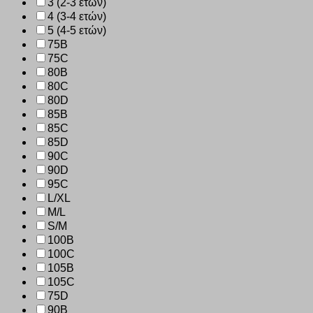
3 (2-3 ετών)
4 (3-4 ετών)
5 (4-5 ετών)
75B
75C
80B
80C
80D
85B
85C
85D
90C
90D
95C
L/XL
M/L
S/M
100B
100C
105B
105C
75D
90B