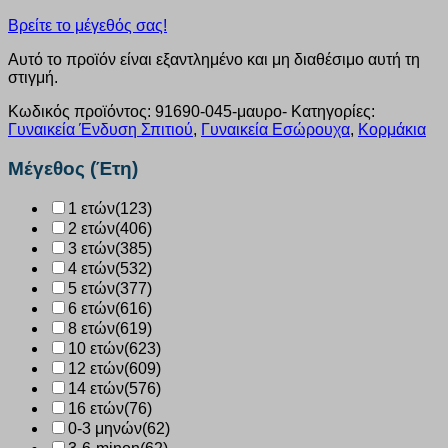
Βρείτε το μέγεθός σας!
Αυτό το προϊόν είναι εξαντλημένο και μη διαθέσιμο αυτή τη
στιγμή.
Κωδικός προϊόντος:
91690-045-μαυρο-
Κατηγορίες:
Γυναικεία Ένδυση Σπιτιού
,
Γυναικεία Εσώρουχα
,
Κορμάκια
Μέγεθος (Έτη)
1 ετών
(123)
2 ετών
(406)
3 ετών
(385)
4 ετών
(532)
5 ετών
(377)
6 ετών
(616)
8 ετών
(619)
10 ετών
(623)
12 ετών
(609)
14 ετών
(576)
16 ετών
(76)
0-3 μηνών
(62)