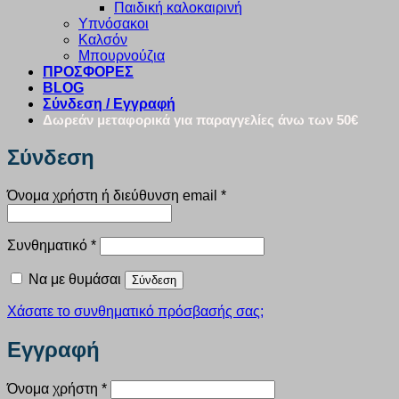
Παιδική καλοκαιρινή
Υπνόσακοι
Καλσόν
Μπουρνούζια
ΠΡΟΣΦΟΡΕΣ
BLOG
Σύνδεση / Εγγραφή
Δωρεάν μεταφορικά για παραγγελίες άνω των 50€
Σύνδεση
Απαιτείται
Όνομα χρήστη ή διεύθυνση email
*
Απαιτείται
Συνθηματικό
*
Να με θυμάσαι
Σύνδεση
Χάσατε το συνθηματικό πρόσβασής σας;
Εγγραφή
Απαιτείται
Όνομα χρήστη
*