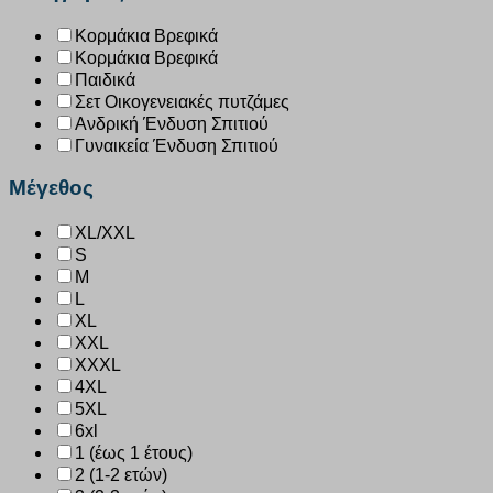
Κορμάκια Βρεφικά
Κορμάκια Βρεφικά
Παιδικά
Σετ Οικογενειακές πυτζάμες
Ανδρική Ένδυση Σπιτιού
Γυναικεία Ένδυση Σπιτιού
Μέγεθος
XL/XXL
S
M
L
XL
XXL
XXXL
4XL
5XL
6xl
1 (έως 1 έτους)
2 (1-2 ετών)