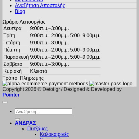
σελίδα
Αναζήτηση Αποστολής
του
Blog
προϊόντος
Ωράριο Λειτουργίας
Δευτέρα
9:00π.μ.–3:00μ.μ.
Τρίτη
9:00π.μ.–2:00μ.μ. 5:00–9:00μ.μ.
Τετάρτη
9:00π.μ.–3:00μ.μ.
Πέμπτη
9:00π.μ.–2:00μ.μ. 5:00–9:00μ.μ.
Παρασκευή
9:00π.μ.–2:00μ.μ. 5:00–9:00μ.μ.
Σάββατο
9:00π.μ.–3:00μ.μ.
Κυριακή
Κλειστά
Τρόποι Πληρωμής
Copyright 2026 © Detoi.gr / Designed & Developed by
Pointer
Αναζήτηση
για:
ΑΝΔΡΑΣ
Πυτζάμες
Καλοκαιρινές