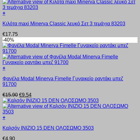
παραλλαγές.
Οι
+
επιλογές
Αυτό
μπορούν
Κιλότα maxi Minerva Classic λευκό Σετ 3 τεμάχια 83203
το
να
προϊόν
επιλεγούν
€
17.75
έχει
στη
-40%
πολλαπλές
σελίδα
παραλλαγές.
του
Οι
προϊόντος
επιλογές
μπορούν
+
να
Αυτό
επιλεγούν
Φανέλα Modal Minerva Fimelle Γυναικείο ραντάκι μπεζ
το
στη
91700
προϊόν
σελίδα
έχει
του
Original
Η
€
15.90
€
9.54
πολλαπλές
προϊόντος
price
τρέχουσα
παραλλαγές.
was:
τιμή
Οι
€15.90.
είναι:
επιλογές
€9.54.
+
μπορούν
Αυτό
να
Kαλσόν INIZIO 15 DEN ΟΛΟΣΩΜΟ 3503
το
επιλεγούν
προϊόν
στη
€
4.90
έχει