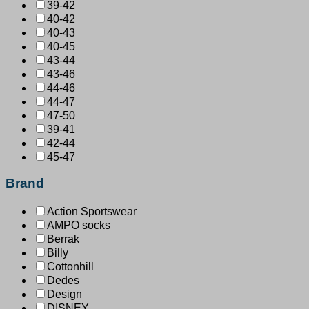
39-42
40-42
40-43
40-45
43-44
43-46
44-46
44-47
47-50
39-41
42-44
45-47
Brand
Action Sportswear
AMPO socks
Berrak
Billy
Cottonhill
Dedes
Design
DISNEY