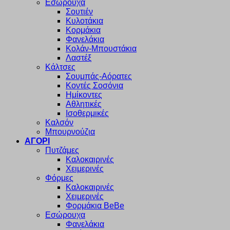
Εσώρουχα
Σουτιέν
Κυλοτάκια
Κορμάκια
Φανελάκια
Κολάν-Μπουστάκια
Λαστέξ
Κάλτσες
Σουμπάς-Αόρατες
Κοντές Σοσόνια
Ημίκοντες
Αθλητικές
Ισοθερμικές
Καλσόν
Μπουρνούζια
ΑΓΟΡΙ
Πυτζάμες
Καλοκαιρινές
Χειμερινές
Φόρμες
Καλοκαιρινές
Χειμερινές
Φορμάκια BeBe
Εσώρουχα
Φανελάκια