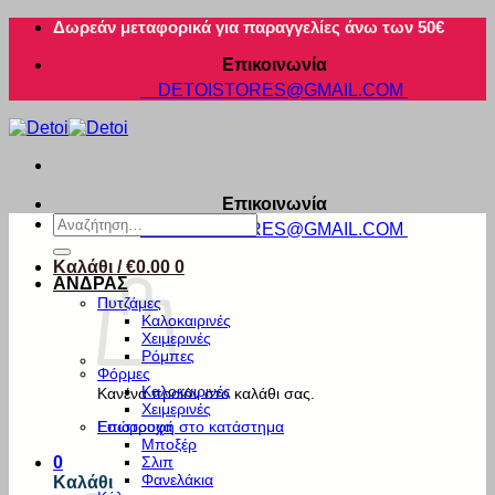
Μετάβαση
Δωρεάν μεταφορικά για παραγγελίες άνω των 50€
στο
Επικοινωνία
περιεχόμενο
DETOISTORES@GMAIL.COM
Επικοινωνία
Αναζήτηση
DETOISTORES@GMAIL.COM
για:
Καλάθι /
€
0.00
0
ΑΝΔΡΑΣ
Πυτζάμες
Καλοκαιρινές
Χειμερινές
Ρόμπες
Φόρμες
Καλοκαιρινές
Κανένα προϊόν στο καλάθι σας.
Χειμερινές
Εσώρουχα
Επιστροφή στο κατάστημα
Μποξέρ
Σλιπ
0
Φανελάκια
Καλάθι