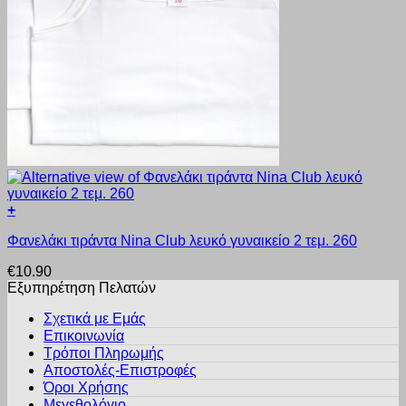
+
Αυτό
Φανελάκι τιράντα Nina Club λευκό γυναικείο 2 τεμ. 260
το
προϊόν
€
10.90
έχει
Εξυπηρέτηση Πελατών
πολλαπλές
παραλλαγές.
Σχετικά με Εμάς
Οι
Επικοινωνία
επιλογές
Τρόποι Πληρωμής
μπορούν
Αποστολές-Επιστροφές
να
Όροι Χρήσης
επιλεγούν
στη
Μεγεθολόγιο