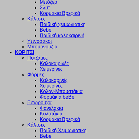
Μπόξερ
Σλιπ
Κορμάκια Βρεφικά
Κάλτσες
Παιδική χειμωνιάτικη
Bebe
Παιδική καλοκαιρινή
Υπνόσακοι
Μπουρνούζια
ΚΟΡΙΤΣΙ
Πυτζάμες
Καλοκαιρινές
Χειμερινές
Φόρμες
Καλοκαρινές
Χειμερινές
Κολάν-Μπουστάκια
Φορμάκια beBe
Εσώρουχα
Φανελάκια
Κυλοτάκια
Κορμάκια Βρεφικά
Κάλτσες
Παιδική Χειμωνιάτικη
Bebe