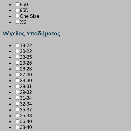
95B
95D
One Size
XS
Μέγεθος Υποδήματος
19-22
20-22
23-25
23-26
26-28
27-30
28-30
29-31
29-32
31-34
32-34
35-37
35-38
36-40
38-40