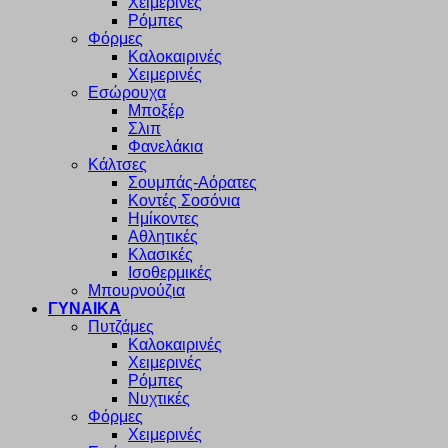
Χειμερινές
Ρόμπες
Φόρμες
Καλοκαιρινές
Χειμερινές
Εσώρουχα
Μποξέρ
Σλιπ
Φανελάκια
Κάλτσες
Σουμπάς-Αόρατες
Κοντές Σοσόνια
Ημίκοντες
Αθλητικές
Κλασικές
Ισοθερμικές
Μπουρνούζια
ΓΥΝΑΙΚΑ
Πυτζάμες
Καλοκαιρινές
Χειμερινές
Ρόμπες
Νυχτικές
Φόρμες
Χειμερινές