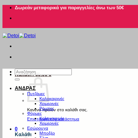
Μετάβαση
Δωρεάν μεταφορικά για παραγγελίες άνω των 50€
στο
περιεχόμενο
Αναζήτηση
Καλάθι /
€
0.00
0
για:
ΑΝΔΡΑΣ
Πυτζάμες
Καλοκαιρινές
Χειμερινές
Ρόμπες
Κανένα προϊόν στο καλάθι σας.
Φόρμες
Καλοκαιρινές
Επιστροφή στο κατάστημα
Χειμερινές
Εσώρουχα
0
Μποξέρ
Καλάθι