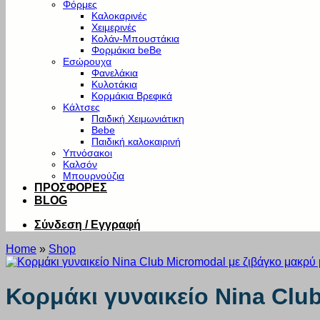
Φόρμες
Καλοκαρινές
Χειμερινές
Κολάν-Μπουστάκια
Φορμάκια beBe
Εσώρουχα
Φανελάκια
Κυλοτάκια
Κορμάκια Βρεφικά
Κάλτσες
Παιδική Χειμωνιάτικη
Bebe
Παιδική καλοκαιρινή
Υπνόσακοι
Καλσόν
Μπουρνούζια
ΠΡΟΣΦΟΡΕΣ
BLOG
Σύνδεση / Εγγραφή
Home
»
Shop
Κορμάκι γυναικείο Nina Clu