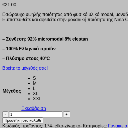
€
21.00
Εσώρουχο υψηλής ποιότητας από φυσικό υλικό modal, μοναδι
Εμπιστευθείτε και αφεθείτε στην μοναδική ποιότητα της Nina C
– Σύνθεση: 92% micromodal 8% elestan
– 100% Ελληνικό προϊόν
– Πλύσιμο στους 40°C
Βρείτε το μέγεθός σας!
S
M
L
Μέγεθος
XL
XXL
Εκκαθάριση
Κορμάκι
γυναικείο
Προσθήκη στο καλάθι
Nina
Κωδικός προϊόντος:
174-lefko-zivagko-
Κατηγορίες:
Γυναικεία