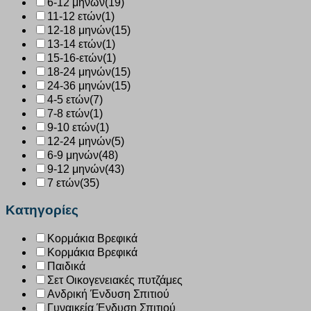
6-12 μηνών
(19)
11-12 ετών
(1)
12-18 μηνών
(15)
13-14 ετών
(1)
15-16-ετών
(1)
18-24 μηνών
(15)
24-36 μηνών
(15)
4-5 ετών
(7)
7-8 ετών
(1)
9-10 ετών
(1)
12-24 μηνών
(5)
6-9 μηνών
(48)
9-12 μηνών
(43)
7 ετών
(35)
Κατηγορίες
Κορμάκια Βρεφικά
Κορμάκια Βρεφικά
Παιδικά
Σετ Οικογενειακές πυτζάμες
Ανδρική Ένδυση Σπιτιού
Γυναικεία Ένδυση Σπιτιού