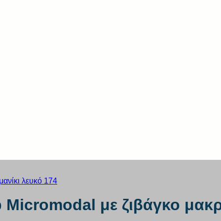
b Micromodal με ζιβάγκο μακρ