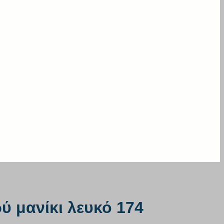
ύ μανίκι λευκό 174