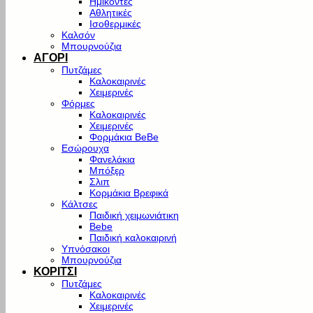
Ημίκοντες
Αθλητικές
Ισοθερμικές
Καλσόν
Μπουρνούζια
ΑΓΟΡΙ
Πυτζάμες
Καλοκαιρινές
Χειμερινές
Φόρμες
Καλοκαιρινές
Χειμερινές
Φορμάκια BeBe
Εσώρουχα
Φανελάκια
Μπόξερ
Σλιπ
Κορμάκια Βρεφικά
Κάλτσες
Παιδική χειμωνιάτικη
Bebe
Παιδική καλοκαιρινή
Υπνόσακοι
Μπουρνούζια
ΚΟΡΙΤΣΙ
Πυτζάμες
Καλοκαιρινές
Χειμερινές