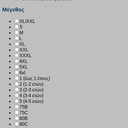
Μέγεθος
XL/XXL
S
M
L
XL
XXL
XXXL
4XL
5XL
6xl
1 (έως 1 έτους)
2 (1-2 ετών)
3 (2-3 ετών)
4 (3-4 ετών)
5 (4-5 ετών)
75B
75C
80B
80C