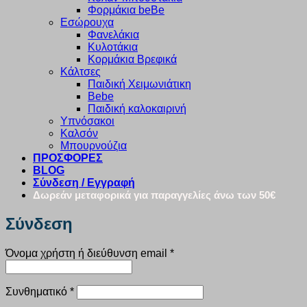
Φορμάκια beBe
Εσώρουχα
Φανελάκια
Κυλοτάκια
Κορμάκια Βρεφικά
Κάλτσες
Παιδική Χειμωνιάτικη
Bebe
Παιδική καλοκαιρινή
Υπνόσακοι
Καλσόν
Μπουρνούζια
ΠΡΟΣΦΟΡΕΣ
BLOG
Σύνδεση / Εγγραφή
Δωρεάν μεταφορικά για παραγγελίες άνω των 50€
Σύνδεση
Απαιτείται
Όνομα χρήστη ή διεύθυνση email
*
Απαιτείται
Συνθηματικό
*