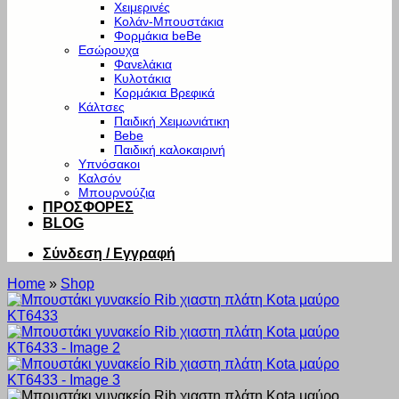
Χειμερινές
Κολάν-Μπουστάκια
Φορμάκια beBe
Εσώρουχα
Φανελάκια
Κυλοτάκια
Κορμάκια Βρεφικά
Κάλτσες
Παιδική Χειμωνιάτικη
Bebe
Παιδική καλοκαιρινή
Υπνόσακοι
Καλσόν
Μπουρνούζια
ΠΡΟΣΦΟΡΕΣ
BLOG
Σύνδεση / Εγγραφή
Home
»
Shop