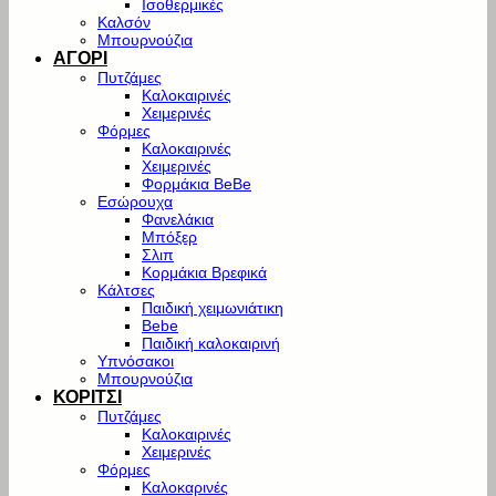
Ισοθερμικές
Καλσόν
Μπουρνούζια
ΑΓΟΡΙ
Πυτζάμες
Καλοκαιρινές
Χειμερινές
Φόρμες
Καλοκαιρινές
Χειμερινές
Φορμάκια BeBe
Εσώρουχα
Φανελάκια
Μπόξερ
Σλιπ
Κορμάκια Βρεφικά
Κάλτσες
Παιδική χειμωνιάτικη
Bebe
Παιδική καλοκαιρινή
Υπνόσακοι
Μπουρνούζια
ΚΟΡΙΤΣΙ
Πυτζάμες
Καλοκαιρινές
Χειμερινές
Φόρμες
Καλοκαρινές