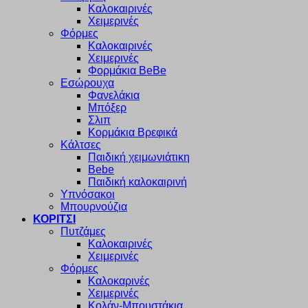
Καλοκαιρινές
Χειμερινές
Φόρμες
Καλοκαιρινές
Χειμερινές
Φορμάκια BeBe
Εσώρουχα
Φανελάκια
Μπόξερ
Σλιπ
Κορμάκια Βρεφικά
Κάλτσες
Παιδική χειμωνιάτικη
Bebe
Παιδική καλοκαιρινή
Υπνόσακοι
Μπουρνούζια
ΚΟΡΙΤΣΙ
Πυτζάμες
Καλοκαιρινές
Χειμερινές
Φόρμες
Καλοκαρινές
Χειμερινές
Κολάν-Μπουστάκια