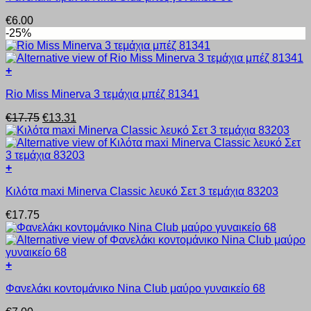
να
προϊόν
επιλεγούν
€
6.00
έχει
στη
-25%
πολλαπλές
σελίδα
παραλλαγές.
του
Οι
προϊόντος
+
επιλογές
Αυτό
μπορούν
Rio Miss Minerva 3 τεμάχια μπέζ 81341
το
να
προϊόν
επιλεγούν
Original
Η
€
17.75
€
13.31
έχει
στη
price
τρέχουσα
πολλαπλές
σελίδα
was:
τιμή
παραλλαγές.
του
€17.75.
είναι:
Οι
προϊόντος
€13.31.
+
επιλογές
Αυτό
μπορούν
Κιλότα maxi Minerva Classic λευκό Σετ 3 τεμάχια 83203
το
να
προϊόν
επιλεγούν
€
17.75
έχει
στη
πολλαπλές
σελίδα
παραλλαγές.
του
Οι
προϊόντος
+
επιλογές
Αυτό
μπορούν
Φανελάκι κοντομάνικο Nina Club μαύρο γυναικείο 68
το
να
προϊόν
επιλεγούν