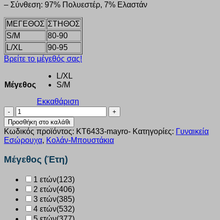
– Σύνθεση: 97% Πολυεστέρ, 7% Ελαστάν
ΜΕΓΕΘΟΣ
ΣΤΗΘΟΣ
S/M
80-90
L/XL
90-95
Βρείτε το μέγεθός σας!
L/XL
Μέγεθος
S/M
Εκκαθάριση
Μπουστάκι
γυνακείο
Προσθήκη στο καλάθι
Rib
Κωδικός προϊόντος:
KT6433-mayro-
Κατηγορίες:
Γυναικεία
χιαστη
Εσώρουχα
,
Κολάν-Μπουστάκια
πλάτη
Kota
Μέγεθος (Έτη)
μαύρο
KT6433
1 ετών
(123)
ποσότητα
2 ετών
(406)
3 ετών
(385)
4 ετών
(532)
5 ετών
(377)