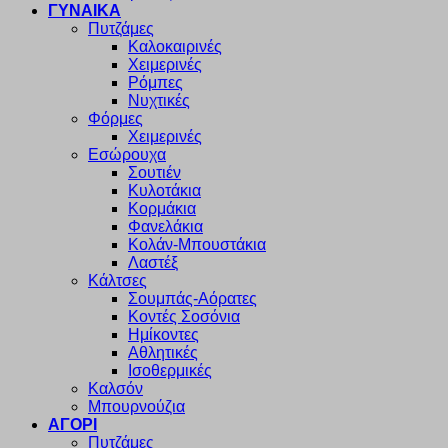
ΓΥΝΑΙΚΑ
Πυτζάμες
Καλοκαιρινές
Χειμερινές
Ρόμπες
Νυχτικές
Φόρμες
Χειμερινές
Εσώρουχα
Σουτιέν
Κυλοτάκια
Κορμάκια
Φανελάκια
Κολάν-Μπουστάκια
Λαστέξ
Κάλτσες
Σουμπάς-Αόρατες
Κοντές Σοσόνια
Ημίκοντες
Αθλητικές
Ισοθερμικές
Καλσόν
Μπουρνούζια
ΑΓΟΡΙ
Πυτζάμες