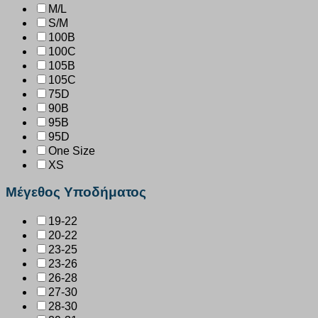
M/L
S/M
100B
100C
105B
105C
75D
90B
95B
95D
One Size
XS
Μέγεθος Υποδήματος
19-22
20-22
23-25
23-26
26-28
27-30
28-30