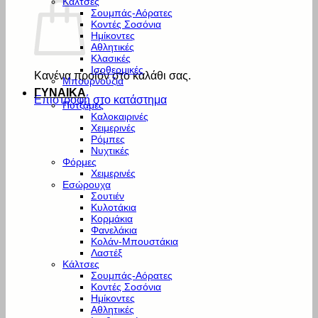
Κάλτσες
Σουμπάς-Αόρατες
Κοντές Σοσόνια
Ημίκοντες
Αθλητικές
Κλασικές
Ισοθερμικές
Κανένα προϊόν στο καλάθι σας.
Μπουρνούζια
ΓΥΝΑΙΚΑ
Επιστροφή στο κατάστημα
Πυτζάμες
Καλοκαιρινές
Χειμερινές
Ρόμπες
Νυχτικές
Φόρμες
Χειμερινές
Εσώρουχα
Σουτιέν
Κυλοτάκια
Κορμάκια
Φανελάκια
Κολάν-Μπουστάκια
Λαστέξ
Κάλτσες
Σουμπάς-Αόρατες
Κοντές Σοσόνια
Ημίκοντες
Αθλητικές