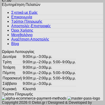
€
7.00
έχει
στη
Εξυπηρέτηση Πελατών
πολλαπλές
σελίδα
παραλλαγές.
του
Σχετικά με Εμάς
Οι
προϊόντος
Επικοινωνία
επιλογές
Τρόποι Πληρωμής
μπορούν
Αποστολές-Επιστροφές
να
Όροι Χρήσης
επιλεγούν
στη
Μεγεθολόγιο
σελίδα
Αναζήτηση Αποστολής
του
Blog
προϊόντος
Ωράριο Λειτουργίας
Δευτέρα
9:00π.μ.–3:00μ.μ.
Τρίτη
9:00π.μ.–2:00μ.μ. 5:00–9:00μ.μ.
Τετάρτη
9:00π.μ.–3:00μ.μ.
Πέμπτη
9:00π.μ.–2:00μ.μ. 5:00–9:00μ.μ.
Παρασκευή
9:00π.μ.–2:00μ.μ. 5:00–9:00μ.μ.
Σάββατο
9:00π.μ.–3:00μ.μ.
Κυριακή
Κλειστά
Τρόποι Πληρωμής
Copyright 2026 © Detoi.gr / Designed & Developed by