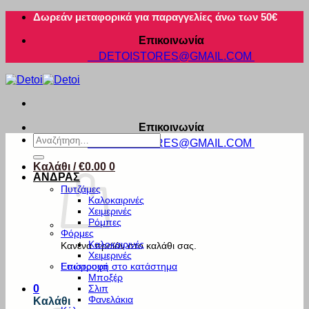
Μετάβαση
Δωρεάν μεταφορικά για παραγγελίες άνω των 50€
στο
Επικοινωνία
περιεχόμενο
DETOISTORES@GMAIL.COM
Επικοινωνία
Αναζήτηση
DETOISTORES@GMAIL.COM
για:
Καλάθι /
€
0.00
0
ΑΝΔΡΑΣ
Πυτζάμες
Καλοκαιρινές
Χειμερινές
Ρόμπες
Φόρμες
Καλοκαιρινές
Κανένα προϊόν στο καλάθι σας.
Χειμερινές
Εσώρουχα
Επιστροφή στο κατάστημα
Μποξέρ
Σλιπ
0
Φανελάκια
Καλάθι