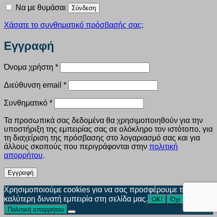
Να με θυμάσαι
Σύνδεση
Χάσατε το συνθηματικό πρόσβασής σας;
Εγγραφή
Απαιτείται
Όνομα χρήστη
*
Απαιτείται
Διεύθυνση email
*
Απαιτείται
Συνθηματικό
*
Τα προσωπικά σας δεδομένα θα χρησιμοποιηθούν για την
υποστήριξη της εμπειρίας σας σε ολόκληρο τον ιστότοπο, για
τη διαχείριση της πρόσβασης στο λογαριασμό σας και για
άλλους σκοπούς που περιγράφονται στην
πολιτική
απορρήτου
.
Εγγραφή
Χρησιμοποιούμε cookies για να σας προσφέρουμε την
καλύτερη δυνατή εμπειρία στη σελίδα μας.
ΟΚ!
Όχι
Πολιτική απορρήτου