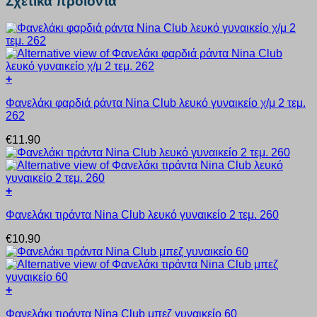
Σχετικά προϊόντα
+
Αυτό
Φανελάκι φαρδιά ράντα Nina Club λευκό γυναικείο χ/μ 2 τεμ.
το
262
προϊόν
έχει
€
11.90
πολλαπλές
παραλλαγές.
Οι
επιλογές
+
μπορούν
Αυτό
να
Φανελάκι τιράντα Nina Club λευκό γυναικείο 2 τεμ. 260
το
επιλεγούν
προϊόν
στη
€
10.90
έχει
σελίδα
πολλαπλές
του
παραλλαγές.
προϊόντος
Οι
+
επιλογές
Αυτό
μπορούν
Φανελάκι τιράντα Nina Club μπεζ γυναικείο 60
το