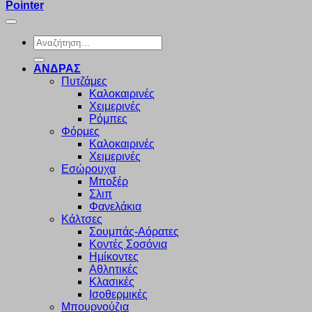
Pointer
Αναζήτηση
για:
ΑΝΔΡΑΣ
Πυτζάμες
Καλοκαιρινές
Χειμερινές
Ρόμπες
Φόρμες
Καλοκαιρινές
Χειμερινές
Εσώρουχα
Μποξέρ
Σλιπ
Φανελάκια
Κάλτσες
Σουμπάς-Αόρατες
Κοντές Σοσόνια
Ημίκοντες
Αθλητικές
Κλασικές
Ισοθερμικές
Μπουρνούζια