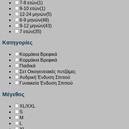
7-8 ετών
(1)
9-10 ετών
(1)
12-24 μηνών
(5)
6-9 μηνών
(48)
9-12 μηνών
(43)
7 ετών
(35)
Κατηγορίες
Κορμάκια Βρεφικά
Κορμάκια Βρεφικά
Παιδικά
Σετ Οικογενειακές πυτζάμες
Ανδρική Ένδυση Σπιτιού
Γυναικεία Ένδυση Σπιτιού
Μέγεθος
XL/XXL
S
M
L