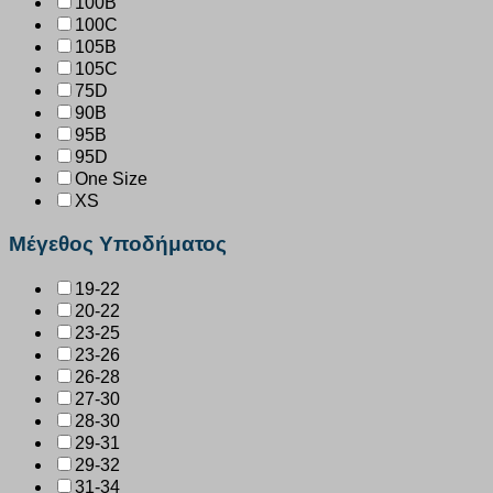
100B
100C
105B
105C
75D
90B
95B
95D
One Size
XS
Μέγεθος Υποδήματος
19-22
20-22
23-25
23-26
26-28
27-30
28-30
29-31
29-32
31-34