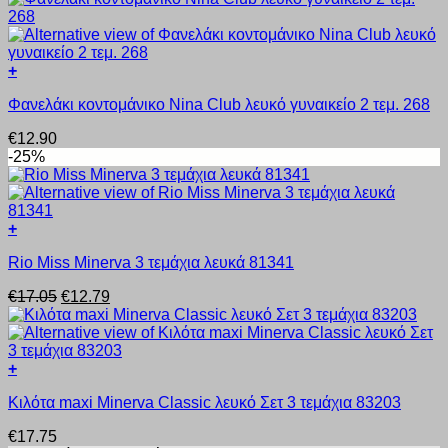
πολλαπλές
του
παραλλαγές.
προϊόντος
Οι
επιλογές
+
μπορούν
Αυτό
να
Φανελάκι κοντομάνικο Nina Club λευκό γυναικείο 2 τεμ. 268
το
επιλεγούν
προϊόν
στη
€
12.90
έχει
σελίδα
-25%
πολλαπλές
του
παραλλαγές.
προϊόντος
Οι
επιλογές
+
μπορούν
Αυτό
να
Rio Miss Minerva 3 τεμάχια λευκά 81341
το
επιλεγούν
προϊόν
στη
Original
Η
€
17.05
€
12.79
έχει
σελίδα
price
τρέχουσα
πολλαπλές
του
was:
τιμή
παραλλαγές.
προϊόντος
€17.05.
είναι:
Οι
€12.79.
+
επιλογές
Αυτό
μπορούν
Κιλότα maxi Minerva Classic λευκό Σετ 3 τεμάχια 83203
το
να
προϊόν
επιλεγούν
€
17.75
έχει
στη