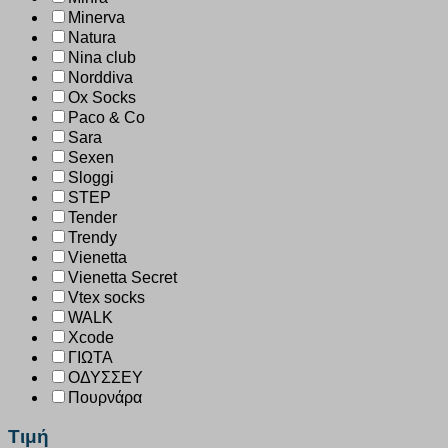
Minerva
Natura
Nina club
Norddiva
Ox Socks
Paco & Co
Sara
Sexen
Sloggi
STEP
Tender
Trendy
Vienetta
Vienetta Secret
Vtex socks
WALK
Xcode
ΓΙΩΤΑ
ΟΔΥΣΣΕΥ
Πουρνάρα
Τιμή