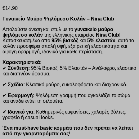
€
14.90
Γυναικείο Μαύρο Ψηλόμεσο Κολάν – Nina Club
Απολαύστε άνεση και στυλ με το
γυναικείο μαύρο
ψηλόμεσο κολάν
της ελληνικής εταιρείας
Nina Club
!
Κατασκευασμένο από
95% βισκόζ
και
5% ελαστάν
, αυτό το
κολάν προσφέρει απαλή υφή, εξαιρετική ελαστικότητα και
άψογη εφαρμογή, ιδανικό για κάθε περίσταση.
Χαρακτηριστικά:
✔
Σύνθεση:
95% Βισκόζ, 5% Ελαστάν – Ανάλαφρο, ελαστικό
και διαπνέον ύφασμα.
✔
Σχέδιο:
Κλασικό μαύρο, ευκολοφόρετο και διαχρονικό.
✔
Εφαρμογή:
Ψηλόμεση γραμμή που αγκαλιάζει το σώμα
και αναδεικνύει τη σιλουέτα.
✔
Ιδανικό για:
Καθημερινές εμφανίσεις, χαλαρές βόλτες,
γραφείο ή casual looks.
Ένα must-have basic κομμάτι που δεν πρέπει να λείπει
από την γκαρνταρόμπα σας!