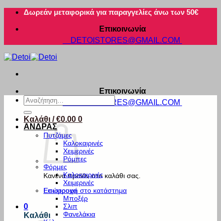
Μετάβαση
Δωρεάν μεταφορικά για παραγγελίες άνω των 50€
στο
Επικοινωνία
περιεχόμενο
DETOISTORES@GMAIL.COM
Επικοινωνία
Αναζήτηση
DETOISTORES@GMAIL.COM
για:
Καλάθι /
€
0.00
0
ΑΝΔΡΑΣ
Πυτζάμες
Καλοκαιρινές
Χειμερινές
Ρόμπες
Φόρμες
Καλοκαιρινές
Κανένα προϊόν στο καλάθι σας.
Χειμερινές
Εσώρουχα
Επιστροφή στο κατάστημα
Μποξέρ
Σλιπ
0
Φανελάκια
Καλάθι