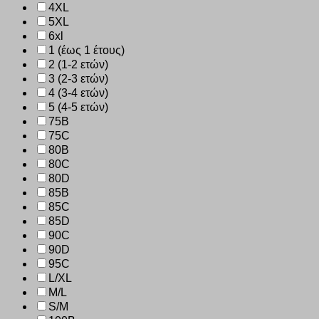
4XL
5XL
6xl
1 (έως 1 έτους)
2 (1-2 ετών)
3 (2-3 ετών)
4 (3-4 ετών)
5 (4-5 ετών)
75B
75C
80B
80C
80D
85B
85C
85D
90C
90D
95C
L/XL
M/L
S/M