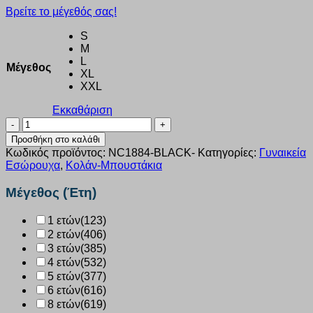
Βρείτε το μέγεθός σας!
S
M
L
Μέγεθος
XL
XXL
Εκκαθάριση
Κολάν
γυναικείο
Προσθήκη στο καλάθι
Viscose
Κωδικός προϊόντος:
NC1884-BLACK-
Κατηγορίες:
Γυναικεία
Nina
Εσώρουχα
,
Κολάν-Μπουστάκια
Club
Shaping
Μέγεθος (Έτη)
Μαύρο
NC1884
1 ετών
(123)
ποσότητα
2 ετών
(406)
3 ετών
(385)
4 ετών
(532)
5 ετών
(377)
6 ετών
(616)
8 ετών
(619)