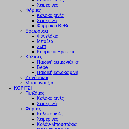
Χειμερινές
Φόρμες
Καλοκαιρινές
Χειμερινές
Φορμάκια BeBe
Εσώρουχα
Φανελάκια
Μπόξερ
Σλιπ
Κορμάκια Βρεφικά
Κάλτσες
Παιδική χειμωνιάτικη
Bebe
Παιδική καλοκαιρινή
Υπνόσακοι
Μπουρνούζια
ΚΟΡΙΤΣΙ
Πυτζάμες
Καλοκαιρινές
Χειμερινές
Φόρμες
Καλοκαρινές
Χειμερινές
Κολάν-Μπουστάκια