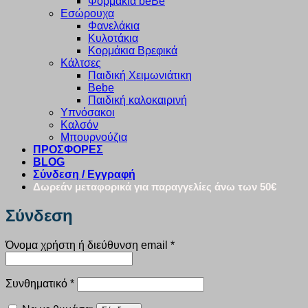
Φορμάκια beBe
Εσώρουχα
Φανελάκια
Κυλοτάκια
Κορμάκια Βρεφικά
Κάλτσες
Παιδική Χειμωνιάτικη
Bebe
Παιδική καλοκαιρινή
Υπνόσακοι
Καλσόν
Μπουρνούζια
ΠΡΟΣΦΟΡΕΣ
BLOG
Σύνδεση / Εγγραφή
Δωρεάν μεταφορικά για παραγγελίες άνω των 50€
Σύνδεση
Απαιτείται
Όνομα χρήστη ή διεύθυνση email
*
Απαιτείται
Συνθηματικό
*