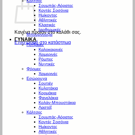
Κάλτσες
Σουμπάς-Αόρατες
Κοντές Σοσόνια
Ημίκοντες
Αθλητικές
Κλασικές
Ισοθερμικές
Κανένα προϊόν στο καλάθι σας.
Μπουρνούζια
ΓΥΝΑΙΚΑ
Επιστροφή στο κατάστημα
Πυτζάμες
Καλοκαιρινές
Χειμερινές
Ρόμπες
Νυχτικές
Φόρμες
Χειμερινές
Εσώρουχα
Σουτιέν
Κυλοτάκια
Κορμάκια
Φανελάκια
Κολάν-Μπουστάκια
Λαστέξ
Κάλτσες
Σουμπάς-Αόρατες
Κοντές Σοσόνια
Ημίκοντες
Αθλητικές