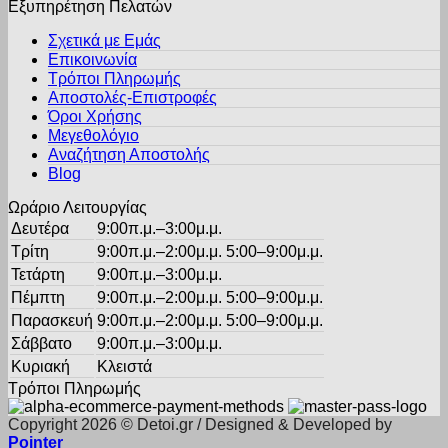
Εξυπηρέτηση Πελατών
πολλαπλές
σελίδα
παραλλαγές.
του
Σχετικά με Εμάς
Οι
προϊόντος
Επικοινωνία
επιλογές
Τρόποι Πληρωμής
μπορούν
Αποστολές-Επιστροφές
να
Όροι Χρήσης
επιλεγούν
στη
Μεγεθολόγιο
σελίδα
Αναζήτηση Αποστολής
του
Blog
προϊόντος
Ωράριο Λειτουργίας
Δευτέρα
9:00π.μ.–3:00μ.μ.
Τρίτη
9:00π.μ.–2:00μ.μ. 5:00–9:00μ.μ.
Τετάρτη
9:00π.μ.–3:00μ.μ.
Πέμπτη
9:00π.μ.–2:00μ.μ. 5:00–9:00μ.μ.
Παρασκευή
9:00π.μ.–2:00μ.μ. 5:00–9:00μ.μ.
Σάββατο
9:00π.μ.–3:00μ.μ.
Κυριακή
Κλειστά
Τρόποι Πληρωμής
Copyright 2026 © Detoi.gr / Designed & Developed by
Pointer