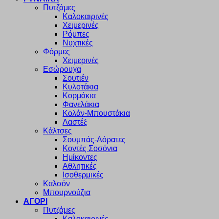
Πυτζάμες
Καλοκαιρινές
Χειμερινές
Ρόμπες
Νυχτικές
Φόρμες
Χειμερινές
Εσώρουχα
Σουτιέν
Κυλοτάκια
Κορμάκια
Φανελάκια
Κολάν-Μπουστάκια
Λαστέξ
Κάλτσες
Σουμπάς-Αόρατες
Κοντές Σοσόνια
Ημίκοντες
Αθλητικές
Ισοθερμικές
Καλσόν
Μπουρνούζια
ΑΓΟΡΙ
Πυτζάμες
Καλοκαιρινές