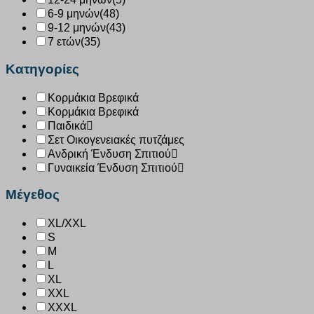
6-9 μηνών
(48)
9-12 μηνών
(43)
7 ετών
(35)
Κατηγορίες
Κορμάκια Βρεφικά
Κορμάκια Βρεφικά
Παιδικά
Σετ Οικογενειακές πυτζάμες
Ανδρική Ένδυση Σπιτιού
Γυναικεία Ένδυση Σπιτιού
Μέγεθος
XL/XXL
S
M
L
XL
XXL
XXXL