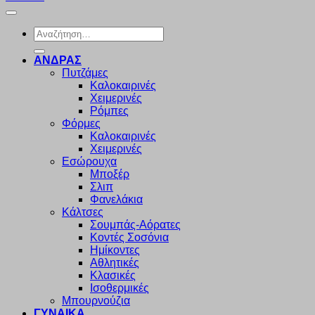
Αναζήτηση
για:
ΑΝΔΡΑΣ
Πυτζάμες
Καλοκαιρινές
Χειμερινές
Ρόμπες
Φόρμες
Καλοκαιρινές
Χειμερινές
Εσώρουχα
Μποξέρ
Σλιπ
Φανελάκια
Κάλτσες
Σουμπάς-Αόρατες
Κοντές Σοσόνια
Ημίκοντες
Αθλητικές
Κλασικές
Ισοθερμικές
Μπουρνούζια
ΓΥΝΑΙΚΑ