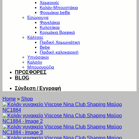
Χειμερινές
Κολάν-Μπουστάκια
Φορμάκια beBe
Εσώρουχα
Φανελάκια
Κυλοτάκια
Κορμάκια Βρεφικά
Κάλτσες
Παιδική Χειμωνιάτικη
Bebe
Παιδική καλοκαιρινή
Υπνόσακοι
Καλσόν
Μπουρνούζια
ΠΡΟΣΦΟΡΕΣ
BLOG
Σύνδεση / Εγγραφή
Home
»
Shop