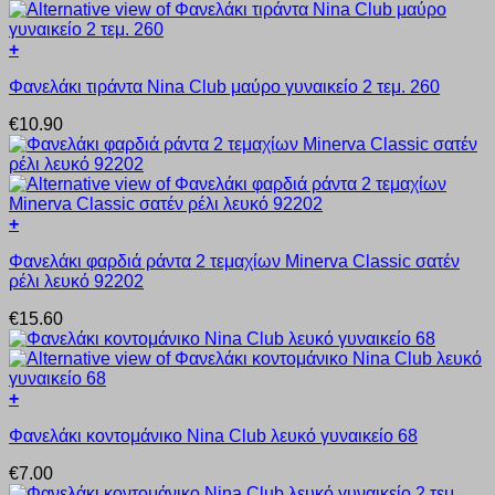
+
Αυτό
Φανελάκι τιράντα Nina Club μαύρο γυναικείο 2 τεμ. 260
το
προϊόν
€
10.90
έχει
πολλαπλές
παραλλαγές.
Οι
επιλογές
+
μπορούν
Αυτό
να
Φανελάκι φαρδιά ράντα 2 τεμαχίων Minerva Classic σατέν
το
επιλεγούν
ρέλι λευκό 92202
προϊόν
στη
έχει
σελίδα
€
15.60
πολλαπλές
του
παραλλαγές.
προϊόντος
Οι
επιλογές
+
μπορούν
Αυτό
να
Φανελάκι κοντομάνικο Nina Club λευκό γυναικείο 68
το
επιλεγούν
προϊόν
στη
€
7.00
έχει
σελίδα