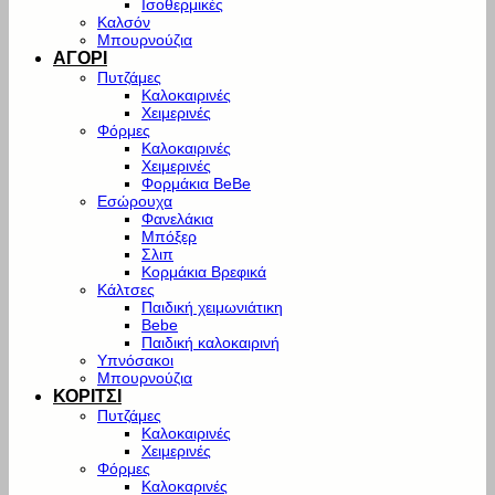
Ισοθερμικές
Καλσόν
Μπουρνούζια
ΑΓΟΡΙ
Πυτζάμες
Καλοκαιρινές
Χειμερινές
Φόρμες
Καλοκαιρινές
Χειμερινές
Φορμάκια BeBe
Εσώρουχα
Φανελάκια
Μπόξερ
Σλιπ
Κορμάκια Βρεφικά
Κάλτσες
Παιδική χειμωνιάτικη
Bebe
Παιδική καλοκαιρινή
Υπνόσακοι
Μπουρνούζια
ΚΟΡΙΤΣΙ
Πυτζάμες
Καλοκαιρινές
Χειμερινές
Φόρμες
Καλοκαρινές