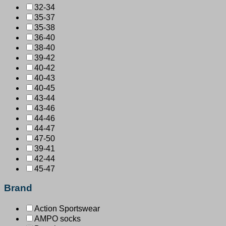
32-34
35-37
35-38
36-40
38-40
39-42
40-42
40-43
40-45
43-44
43-46
44-46
44-47
47-50
39-41
42-44
45-47
Brand
Action Sportswear
AMPO socks