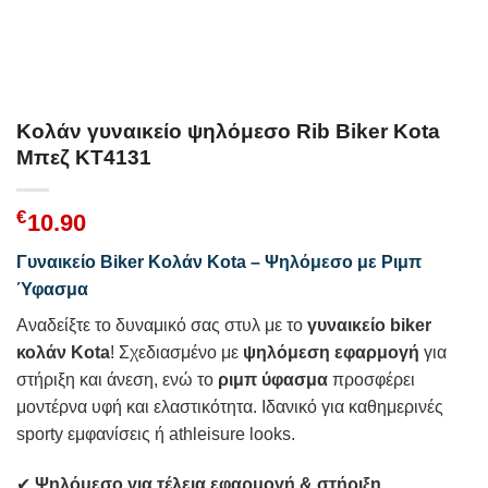
Κολάν γυναικείο ψηλόμεσο Rib Biker Kota
Μπεζ KT4131
€
10.90
Γυναικείο Biker Κολάν Kota – Ψηλόμεσο με Ριμπ
Ύφασμα
Αναδείξτε το δυναμικό σας στυλ με το
γυναικείο biker
κολάν Kota
! Σχεδιασμένο με
ψηλόμεση εφαρμογή
για
στήριξη και άνεση, ενώ το
ριμπ ύφασμα
προσφέρει
μοντέρνα υφή και ελαστικότητα. Ιδανικό για καθημερινές
sporty εμφανίσεις ή athleisure looks.
✔
Ψηλόμεσο για τέλεια εφαρμογή & στήριξη