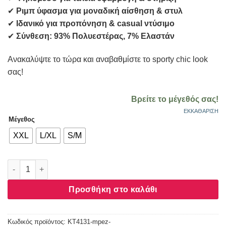
✔
Ριμπ ύφασμα για μοναδική αίσθηση & στυλ
✔
Ιδανικό για προπόνηση & casual ντύσιμο
✔
Σύνθεση: 93% Πολυεστέρας, 7% Ελαστάν
Ανακαλύψτε το τώρα και αναβαθμίστε το sporty chic look
σας!
Βρείτε το μέγεθός σας!
ΕΚΚΑΘΆΡΙΣΗ
Μέγεθος
XXL
L/XL
S/M
Κολάν γυναικείο ψηλόμεσο Rib Biker Kota Μπεζ KT4131 ποσό
Προσθήκη στο καλάθι
Κωδικός προϊόντος:
KT4131-mpez-