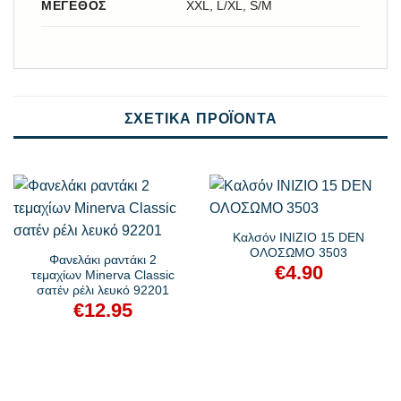
ΜΈΓΕΘΟΣ
XXL, L/XL, S/M
ΣΧΕΤΙΚΆ ΠΡΟΪΌΝΤΑ
Kαλσόν INIZIO 15 DEN
ΟΛΟΣΩΜΟ 3503
Φανελάκι ραντάκι 2
€
4.90
τεμαχίων Minerva Classic
σατέν ρέλι λευκό 92201
€
12.95