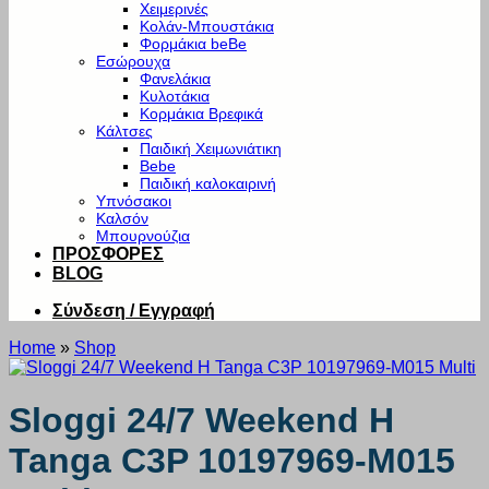
Χειμερινές
Κολάν-Μπουστάκια
Φορμάκια beBe
Εσώρουχα
Φανελάκια
Κυλοτάκια
Κορμάκια Βρεφικά
Κάλτσες
Παιδική Χειμωνιάτικη
Bebe
Παιδική καλοκαιρινή
Υπνόσακοι
Καλσόν
Μπουρνούζια
ΠΡΟΣΦΟΡΕΣ
BLOG
Σύνδεση / Εγγραφή
Home
»
Shop
Sloggi 24/7 Weekend H
Tanga C3P 10197969-M015