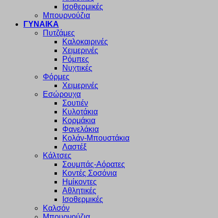
Ισοθερμικές
Μπουρνούζια
ΓΥΝΑΙΚΑ
Πυτζάμες
Καλοκαιρινές
Χειμερινές
Ρόμπες
Νυχτικές
Φόρμες
Χειμερινές
Εσώρουχα
Σουτιέν
Κυλοτάκια
Κορμάκια
Φανελάκια
Κολάν-Μπουστάκια
Λαστέξ
Κάλτσες
Σουμπάς-Αόρατες
Κοντές Σοσόνια
Ημίκοντες
Αθλητικές
Ισοθερμικές
Καλσόν
Μπουρνούζια