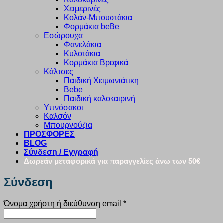
Χειμερινές
Κολάν-Μπουστάκια
Φορμάκια beBe
Εσώρουχα
Φανελάκια
Κυλοτάκια
Κορμάκια Βρεφικά
Κάλτσες
Παιδική Χειμωνιάτικη
Bebe
Παιδική καλοκαιρινή
Υπνόσακοι
Καλσόν
Μπουρνούζια
ΠΡΟΣΦΟΡΕΣ
BLOG
Σύνδεση / Εγγραφή
Δωρεάν μεταφορικά για παραγγελίες άνω των 50€
Σύνδεση
Απαιτείται
Όνομα χρήστη ή διεύθυνση email
*