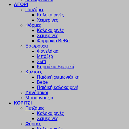
ΑΓΟΡΙ
Πυτζάμες
Καλοκαιρινές
Χειμερινές
Φόρμες
Καλοκαιρινές
Χειμερινές
Φορμάκια BeBe
Εσώρουχα
Φανελάκια
Μπόξερ
Σλιπ
Κορμάκια Βρεφικά
Κάλτσες
Παιδική χειμωνιάτικη
Bebe
Παιδική καλοκαιρινή
Υπνόσακοι
Μπουρνούζια
ΚΟΡΙΤΣΙ
Πυτζάμες
Καλοκαιρινές
Χειμερινές
Φόρμες
Καλοκαρινές