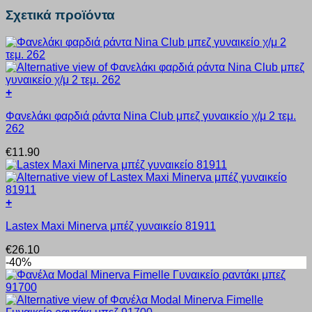
Σχετικά προϊόντα
+
Αυτό
Φανελάκι φαρδιά ράντα Nina Club μπεζ γυναικείο χ/μ 2 τεμ.
το
262
προϊόν
έχει
€
11.90
πολλαπλές
παραλλαγές.
Οι
επιλογές
+
μπορούν
Αυτό
να
Lastex Maxi Minerva μπέζ γυναικείο 81911
το
επιλεγούν
προϊόν
στη
€
26.10
έχει
σελίδα
-40%
πολλαπλές
του
παραλλαγές.
προϊόντος
Οι
επιλογές