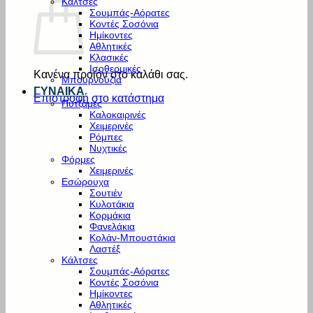
Κάλτσες
Σουμπάς-Αόρατες
Κοντές Σοσόνια
Ημίκοντες
Αθλητικές
Κλασικές
Ισοθερμικές
Κανένα προϊόν στο καλάθι σας.
Μπουρνούζια
ΓΥΝΑΙΚΑ
Επιστροφή στο κατάστημα
Πυτζάμες
Καλοκαιρινές
Χειμερινές
Ρόμπες
Νυχτικές
Φόρμες
Χειμερινές
Εσώρουχα
Σουτιέν
Κυλοτάκια
Κορμάκια
Φανελάκια
Κολάν-Μπουστάκια
Λαστέξ
Κάλτσες
Σουμπάς-Αόρατες
Κοντές Σοσόνια
Ημίκοντες
Αθλητικές