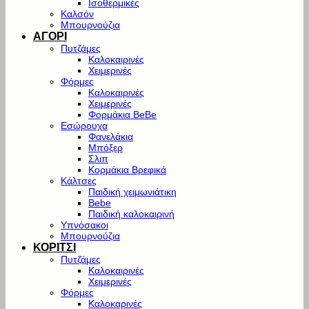
Ισοθερμικές
Καλσόν
Μπουρνούζια
ΑΓΟΡΙ
Πυτζάμες
Καλοκαιρινές
Χειμερινές
Φόρμες
Καλοκαιρινές
Χειμερινές
Φορμάκια BeBe
Εσώρουχα
Φανελάκια
Μπόξερ
Σλιπ
Κορμάκια Βρεφικά
Κάλτσες
Παιδική χειμωνιάτικη
Bebe
Παιδική καλοκαιρινή
Υπνόσακοι
Μπουρνούζια
ΚΟΡΙΤΣΙ
Πυτζάμες
Καλοκαιρινές
Χειμερινές
Φόρμες
Καλοκαρινές