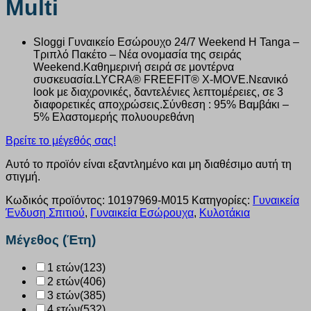
Multi
Sloggi Γυναικείο Εσώρουχο 24/7 Weekend H Tanga –
Τριπλό Πακέτο – Νέα ονομασία της σειράς
Weekend.Καθημερινή σειρά σε μοντέρνα
συσκευασία.LYCRA® FREEFIT® X-MOVE.Νεανικό
look με διαχρονικές, δαντελένιες λεπτομέρειες, σε 3
διαφορετικές αποχρώσεις.Σύνθεση : 95% Βαμβάκι –
5% Ελαστομερής πολυουρεθάνη
Βρείτε το μέγεθός σας!
Αυτό το προϊόν είναι εξαντλημένο και μη διαθέσιμο αυτή τη
στιγμή.
Κωδικός προϊόντος:
10197969-M015
Κατηγορίες:
Γυναικεία
Ένδυση Σπιτιού
,
Γυναικεία Εσώρουχα
,
Κυλοτάκια
Μέγεθος (Έτη)
1 ετών
(123)
2 ετών
(406)
3 ετών
(385)
4 ετών
(532)