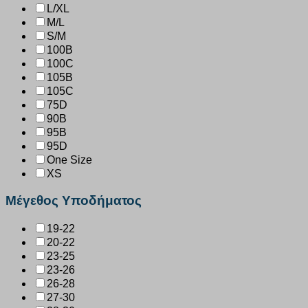
L/XL
M/L
S/M
100B
100C
105B
105C
75D
90B
95B
95D
One Size
XS
Μέγεθος Υποδήματος
19-22
20-22
23-25
23-26
26-28
27-30