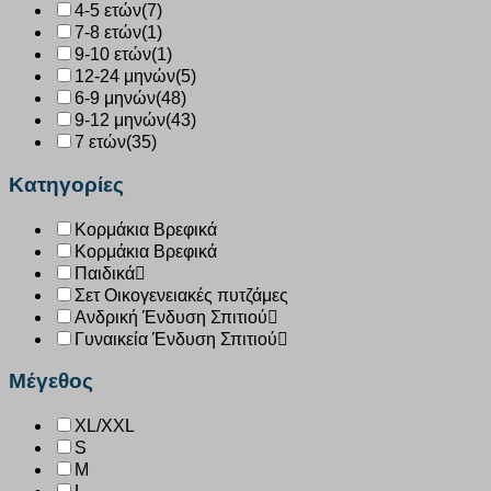
4-5 ετών
(7)
7-8 ετών
(1)
9-10 ετών
(1)
12-24 μηνών
(5)
6-9 μηνών
(48)
9-12 μηνών
(43)
7 ετών
(35)
Κατηγορίες
Κορμάκια Βρεφικά
Κορμάκια Βρεφικά
Παιδικά
Σετ Οικογενειακές πυτζάμες
Ανδρική Ένδυση Σπιτιού
Γυναικεία Ένδυση Σπιτιού
Μέγεθος
XL/XXL
S
M