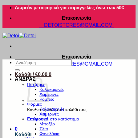
Μετάβαση
Δωρεάν μεταφορικά για παραγγελίες άνω των 50€
στο
Επικοινωνία
περιεχόμενο
DETOISTORES@GMAIL.COM
Επικοινωνία
Αναζήτηση
DETOISTORES@GMAIL.COM
για:
Καλάθι /
€
0.00
0
ΑΝΔΡΑΣ
Πυτζάμες
Καλοκαιρινές
Χειμερινές
Ρόμπες
Φόρμες
Καλοκαιρινές
Κανένα προϊόν στο καλάθι σας.
Χειμερινές
Εσώρουχα
Επιστροφή στο κατάστημα
Μποξέρ
Σλιπ
0
Φανελάκια
Καλάθι