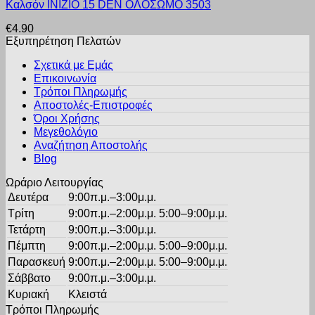
Kαλσόν INIZIO 15 DEN ΟΛΟΣΩΜΟ 3503
το
να
προϊόν
επιλεγούν
€
4.90
έχει
στη
Εξυπηρέτηση Πελατών
πολλαπλές
σελίδα
παραλλαγές.
του
Σχετικά με Εμάς
Οι
προϊόντος
Επικοινωνία
επιλογές
Τρόποι Πληρωμής
μπορούν
Αποστολές-Επιστροφές
να
Όροι Χρήσης
επιλεγούν
στη
Μεγεθολόγιο
σελίδα
Αναζήτηση Αποστολής
του
Blog
προϊόντος
Ωράριο Λειτουργίας
Δευτέρα
9:00π.μ.–3:00μ.μ.
Τρίτη
9:00π.μ.–2:00μ.μ. 5:00–9:00μ.μ.
Τετάρτη
9:00π.μ.–3:00μ.μ.
Πέμπτη
9:00π.μ.–2:00μ.μ. 5:00–9:00μ.μ.
Παρασκευή
9:00π.μ.–2:00μ.μ. 5:00–9:00μ.μ.
Σάββατο
9:00π.μ.–3:00μ.μ.
Κυριακή
Κλειστά
Τρόποι Πληρωμής