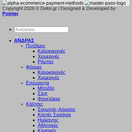
Copyright 2026 © Detoi.gr / Designed & Developed by
Pointer
Αναζήτηση
για:
ΑΝΔΡΑΣ
Πυτζάμες
Καλοκαιρινές
Χειμερινές
Ρόμπες
Φόρμες
Καλοκαιρινές
Χειμερινές
Εσώρουχα
Μποξέρ
Σλιπ
Φανελάκια
Κάλτσες
Σουμπάς-Αόρατες
Κοντές Σοσόνια
Ημίκοντες
Αθλητικές
Κλασικές