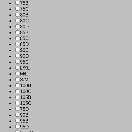
75B
75C
80B
80C
80D
85B
85C
85D
90C
90D
95C
L/XL
M/L
S/M
100B
100C
105B
105C
75D
90B
95B
95D