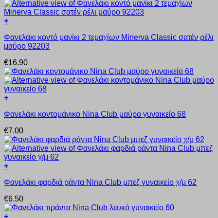
Οι
επιλογές
+
μπορούν
Αυτό
να
Φανελάκι κοντό μανίκι 2 τεμαχίων Minerva Classic σατέν ρέλι
το
επιλεγούν
μαύρο 92203
προϊόν
στη
έχει
σελίδα
€
16.90
πολλαπλές
του
παραλλαγές.
προϊόντος
Οι
επιλογές
+
μπορούν
Αυτό
να
Φανελάκι κοντομάνικο Nina Club μαύρο γυναικείο 68
το
επιλεγούν
προϊόν
στη
€
7.00
έχει
σελίδα
πολλαπλές
του
παραλλαγές.
προϊόντος
Οι
+
επιλογές
Αυτό
μπορούν
Φανελάκι φαρδιά ράντα Nina Club μπεζ γυναικείο χ/μ 62
το
να
προϊόν
επιλεγούν
€
6.50
έχει
στη
πολλαπλές
σελίδα
+
παραλλαγές.