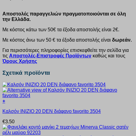
Αποστολές παραγγελιών πραγματοποιούνται σε όλη
την Ελλάδα.
Με κόστος κάτω των 50€ τα έξοδα αποστολής είναι 2€.
Με κόστος άνω των 50 € τα έξοδα αποστολής είναι
δωρεάν.
Για περισσότερες πληροφορίες επισκεφθείτε την σελίδα για
τις
Αποστολές-Επιστροφές Προϊόντων
καθώς και τους
Όρους Χρήσης
Σχετικά προϊόντα
+
Αυτό
Καλσόν INIZIO 20 DEN διάφανο favorito 3504
το
προϊόν
€
3.50
έχει
πολλαπλές
παραλλαγές.