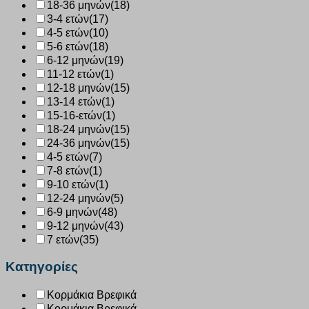
18-36 μηνών
(18)
3-4 ετών
(17)
4-5 ετών
(10)
5-6 ετών
(18)
6-12 μηνών
(19)
11-12 ετών
(1)
12-18 μηνών
(15)
13-14 ετών
(1)
15-16-ετών
(1)
18-24 μηνών
(15)
24-36 μηνών
(15)
4-5 ετών
(7)
7-8 ετών
(1)
9-10 ετών
(1)
12-24 μηνών
(5)
6-9 μηνών
(48)
9-12 μηνών
(43)
7 ετών
(35)
Κατηγορίες
Κορμάκια Βρεφικά
Κορμάκια Βρεφικά