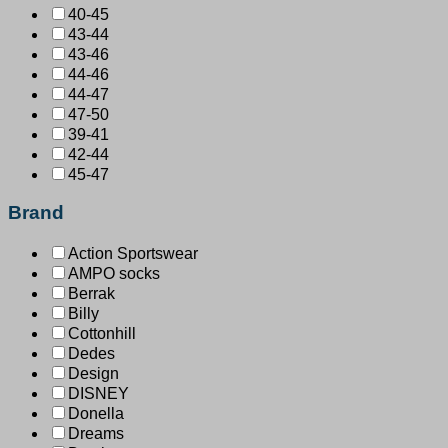
40-45
43-44
43-46
44-46
44-47
47-50
39-41
42-44
45-47
Brand
Action Sportswear
AMPO socks
Berrak
Billy
Cottonhill
Dedes
Design
DISNEY
Donella
Dreams