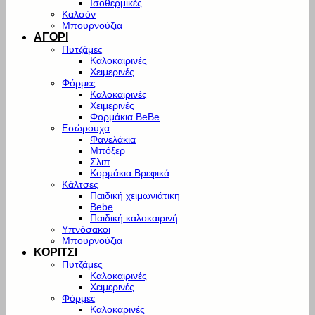
Ισοθερμικές
Καλσόν
Μπουρνούζια
ΑΓΟΡΙ
Πυτζάμες
Καλοκαιρινές
Χειμερινές
Φόρμες
Καλοκαιρινές
Χειμερινές
Φορμάκια BeBe
Εσώρουχα
Φανελάκια
Μπόξερ
Σλιπ
Κορμάκια Βρεφικά
Κάλτσες
Παιδική χειμωνιάτικη
Bebe
Παιδική καλοκαιρινή
Υπνόσακοι
Μπουρνούζια
ΚΟΡΙΤΣΙ
Πυτζάμες
Καλοκαιρινές
Χειμερινές
Φόρμες
Καλοκαρινές