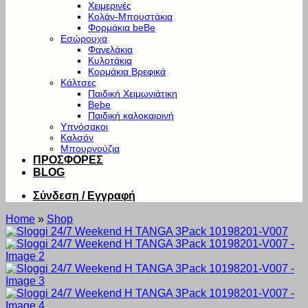
Χειμερινές
Κολάν-Μπουστάκια
Φορμάκια beBe
Εσώρουχα
Φανελάκια
Κυλοτάκια
Κορμάκια Βρεφικά
Κάλτσες
Παιδική Χειμωνιάτικη
Bebe
Παιδική καλοκαιρινή
Υπνόσακοι
Καλσόν
Μπουρνούζια
ΠΡΟΣΦΟΡΕΣ
BLOG
Σύνδεση / Εγγραφή
Home
»
Shop