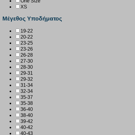
One Size
XS
Μέγεθος Υποδήματος
19-22
20-22
23-25
23-26
26-28
27-30
28-30
29-31
29-32
31-34
32-34
35-37
35-38
36-40
38-40
39-42
40-42
40-43