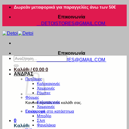
Μετάβαση
Δωρεάν μεταφορικά για παραγγελίες άνω των 50€
στο
Επικοινωνία
περιεχόμενο
DETOISTORES@GMAIL.COM
Επικοινωνία
Αναζήτηση
DETOISTORES@GMAIL.COM
για:
Καλάθι /
€
0.00
0
ΑΝΔΡΑΣ
Πυτζάμες
Καλοκαιρινές
Χειμερινές
Ρόμπες
Φόρμες
Καλοκαιρινές
Κανένα προϊόν στο καλάθι σας.
Χειμερινές
Εσώρουχα
Επιστροφή στο κατάστημα
Μποξέρ
Σλιπ
0
Φανελάκια
Καλάθι