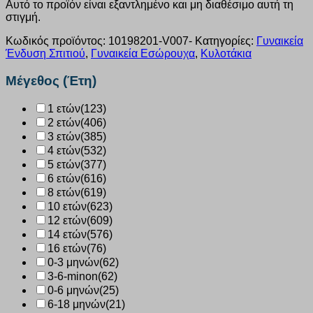
Αυτό το προϊόν είναι εξαντλημένο και μη διαθέσιμο αυτή τη
στιγμή.
Κωδικός προϊόντος:
10198201-V007-
Κατηγορίες:
Γυναικεία
Ένδυση Σπιτιού
,
Γυναικεία Εσώρουχα
,
Κυλοτάκια
Μέγεθος (Έτη)
1 ετών
(123)
2 ετών
(406)
3 ετών
(385)
4 ετών
(532)
5 ετών
(377)
6 ετών
(616)
8 ετών
(619)
10 ετών
(623)
12 ετών
(609)
14 ετών
(576)
16 ετών
(76)
0-3 μηνών
(62)
3-6-minon
(62)
0-6 μηνών
(25)
6-18 μηνών
(21)