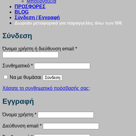
Μπουρνούζια
ΠΡΟΣΦΟΡΕΣ
BLOG
Σύνδεση / Εγγραφή
Δωρεάν μεταφορικά για παραγγελίες άνω των 50€
Σύνδεση
Απαιτείται
Όνομα χρήστη ή διεύθυνση email
*
Απαιτείται
Συνθηματικό
*
Να με θυμάσαι
Σύνδεση
Χάσατε το συνθηματικό πρόσβασής σας;
Εγγραφή
Απαιτείται
Όνομα χρήστη
*
Απαιτείται
Διεύθυνση email
*