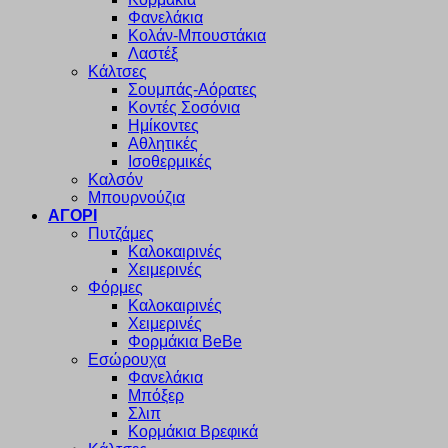
Φανελάκια
Κολάν-Μπουστάκια
Λαστέξ
Κάλτσες
Σουμπάς-Αόρατες
Κοντές Σοσόνια
Ημίκοντες
Αθλητικές
Ισοθερμικές
Καλσόν
Μπουρνούζια
ΑΓΟΡΙ
Πυτζάμες
Καλοκαιρινές
Χειμερινές
Φόρμες
Καλοκαιρινές
Χειμερινές
Φορμάκια BeBe
Εσώρουχα
Φανελάκια
Μπόξερ
Σλιπ
Κορμάκια Βρεφικά