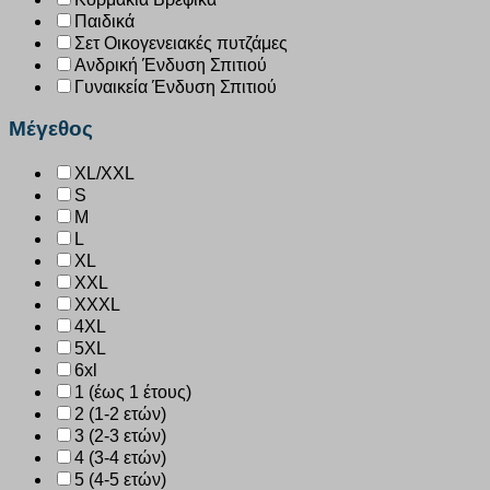
Παιδικά
Σετ Οικογενειακές πυτζάμες
Ανδρική Ένδυση Σπιτιού
Γυναικεία Ένδυση Σπιτιού
Μέγεθος
XL/XXL
S
M
L
XL
XXL
XXXL
4XL
5XL
6xl
1 (έως 1 έτους)
2 (1-2 ετών)
3 (2-3 ετών)
4 (3-4 ετών)
5 (4-5 ετών)