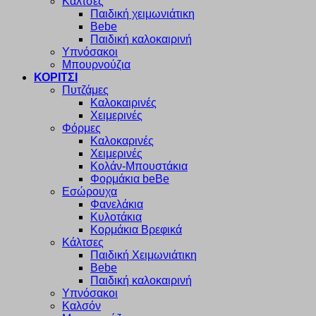
Κάλτσες
Παιδική χειμωνιάτικη
Bebe
Παιδική καλοκαιρινή
Υπνόσακοι
Μπουρνούζια
ΚΟΡΙΤΣΙ
Πυτζάμες
Καλοκαιρινές
Χειμερινές
Φόρμες
Καλοκαρινές
Χειμερινές
Κολάν-Μπουστάκια
Φορμάκια beBe
Εσώρουχα
Φανελάκια
Κυλοτάκια
Κορμάκια Βρεφικά
Κάλτσες
Παιδική Χειμωνιάτικη
Bebe
Παιδική καλοκαιρινή
Υπνόσακοι
Καλσόν