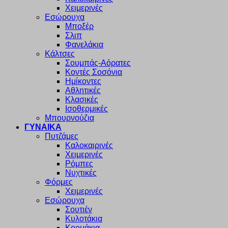
Χειμερινές
Εσώρουχα
Μποξέρ
Σλιπ
Φανελάκια
Κάλτσες
Σουμπάς-Αόρατες
Κοντές Σοσόνια
Ημίκοντες
Αθλητικές
Κλασικές
Ισοθερμικές
Μπουρνούζια
ΓΥΝΑΙΚΑ
Πυτζάμες
Καλοκαιρινές
Χειμερινές
Ρόμπες
Νυχτικές
Φόρμες
Χειμερινές
Εσώρουχα
Σουτιέν
Κυλοτάκια
Κορμάκια