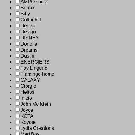
AMPO socks
Berrak
Billy
Cottonhill
Dedes
Design
DISNEY
Donella
Dreams
Dustin
ENERGIERS
Fay Lingerie
Flamingo-home
GALAXY
Giorgio
Helios
Inizio
John Mc Klein
Joyce
KOTA
Koyote
Lydia Creations
Mad Box