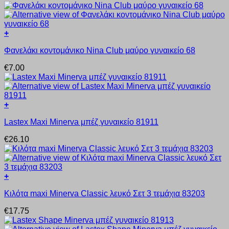
+
Αυτό
Φανελάκι κοντομάνικο Nina Club μαύρο γυναικείο 68
το
προϊόν
€
7.00
έχει
πολλαπλές
παραλλαγές.
Οι
+
επιλογές
Αυτό
μπορούν
Lastex Maxi Minerva μπέζ γυναικείο 81911
το
να
προϊόν
επιλεγούν
€
26.10
έχει
στη
πολλαπλές
σελίδα
παραλλαγές.
του
Οι
προϊόντος
+
επιλογές
Αυτό
μπορούν
Κιλότα maxi Minerva Classic λευκό Σετ 3 τεμάχια 83203
το
να
προϊόν
επιλεγούν
€
17.75
έχει
στη
πολλαπλές
σελίδα