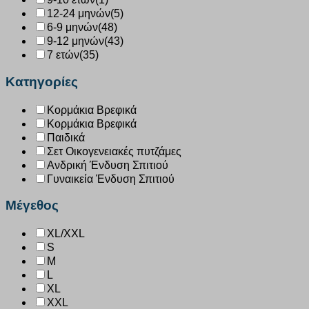
12-24 μηνών
(5)
6-9 μηνών
(48)
9-12 μηνών
(43)
7 ετών
(35)
Κατηγορίες
Κορμάκια Βρεφικά
Κορμάκια Βρεφικά
Παιδικά
Σετ Οικογενειακές πυτζάμες
Ανδρική Ένδυση Σπιτιού
Γυναικεία Ένδυση Σπιτιού
Μέγεθος
XL/XXL
S
M
L
XL
XXL