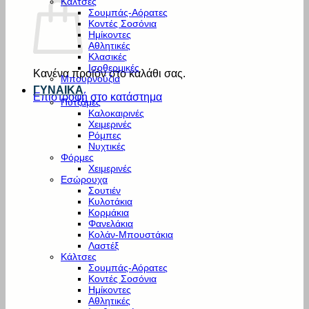
Κάλτσες
Σουμπάς-Αόρατες
Κοντές Σοσόνια
Ημίκοντες
Αθλητικές
Κλασικές
Ισοθερμικές
Κανένα προϊόν στο καλάθι σας.
Μπουρνούζια
ΓΥΝΑΙΚΑ
Επιστροφή στο κατάστημα
Πυτζάμες
Καλοκαιρινές
Χειμερινές
Ρόμπες
Νυχτικές
Φόρμες
Χειμερινές
Εσώρουχα
Σουτιέν
Κυλοτάκια
Κορμάκια
Φανελάκια
Κολάν-Μπουστάκια
Λαστέξ
Κάλτσες
Σουμπάς-Αόρατες
Κοντές Σοσόνια
Ημίκοντες
Αθλητικές