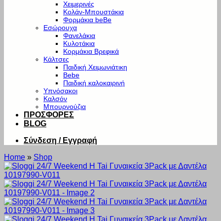
Χειμερινές
Κολάν-Μπουστάκια
Φορμάκια beBe
Εσώρουχα
Φανελάκια
Κυλοτάκια
Κορμάκια Βρεφικά
Κάλτσες
Παιδική Χειμωνιάτικη
Bebe
Παιδική καλοκαιρινή
Υπνόσακοι
Καλσόν
Μπουρνούζια
ΠΡΟΣΦΟΡΕΣ
BLOG
Σύνδεση / Εγγραφή
Home
»
Shop