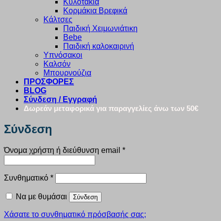
Κυλοτάκια
Κορμάκια Βρεφικά
Κάλτσες
Παιδική Χειμωνιάτικη
Bebe
Παιδική καλοκαιρινή
Υπνόσακοι
Καλσόν
Μπουρνούζια
ΠΡΟΣΦΟΡΕΣ
BLOG
Σύνδεση / Εγγραφή
Δωρεάν μεταφορικά για παραγγελίες άνω των 50€
Σύνδεση
Απαιτείται
Όνομα χρήστη ή διεύθυνση email
*
Απαιτείται
Συνθηματικό
*
Να με θυμάσαι
Σύνδεση
Χάσατε το συνθηματικό πρόσβασής σας;