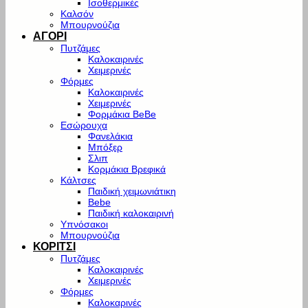
Ισοθερμικές
Καλσόν
Μπουρνούζια
ΑΓΟΡΙ
Πυτζάμες
Καλοκαιρινές
Χειμερινές
Φόρμες
Καλοκαιρινές
Χειμερινές
Φορμάκια BeBe
Εσώρουχα
Φανελάκια
Μπόξερ
Σλιπ
Κορμάκια Βρεφικά
Κάλτσες
Παιδική χειμωνιάτικη
Bebe
Παιδική καλοκαιρινή
Υπνόσακοι
Μπουρνούζια
ΚΟΡΙΤΣΙ
Πυτζάμες
Καλοκαιρινές
Χειμερινές
Φόρμες
Καλοκαρινές