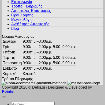
Επικοινωνία
μπορούν
Τρόποι Πληρωμής
να
Αποστολές-Επιστροφές
επιλεγούν
Όροι Χρήσης
στη
σελίδα
Μεγεθολόγιο
του
Αναζήτηση Αποστολής
προϊόντος
Blog
Ωράριο Λειτουργίας
Δευτέρα
9:00π.μ.–3:00μ.μ.
Τρίτη
9:00π.μ.–2:00μ.μ. 5:00–9:00μ.μ.
Τετάρτη
9:00π.μ.–3:00μ.μ.
Πέμπτη
9:00π.μ.–2:00μ.μ. 5:00–9:00μ.μ.
Παρασκευή
9:00π.μ.–2:00μ.μ. 5:00–9:00μ.μ.
Σάββατο
9:00π.μ.–3:00μ.μ.
Κυριακή
Κλειστά
Τρόποι Πληρωμής
Copyright 2026 © Detoi.gr / Designed & Developed by
Pointer
Αναζήτηση