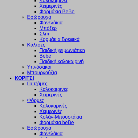
Καλοκαιρινές
Χειμερινές
Φορμάκια BeBe
Εσώρουχα
Φανελάκια
Μπόξερ
Σλιπ
Κορμάκια Βρεφικά
Κάλτσες
Παιδική χειμωνιάτικη
Bebe
Παιδική καλοκαιρινή
Υπνόσακοι
Μπουρνούζια
ΚΟΡΙΤΣΙ
Πυτζάμες
Καλοκαιρινές
Χειμερινές
Φόρμες
Καλοκαρινές
Χειμερινές
Κολάν-Μπουστάκια
Φορμάκια beBe
Εσώρουχα
Φανελάκια