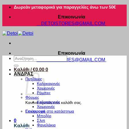
Μετάβαση
Δωρεάν μεταφορικά για παραγγελίες άνω των 50€
στο
Επικοινωνία
περιεχόμενο
DETOISTORES@GMAIL.COM
Επικοινωνία
Αναζήτηση
DETOISTORES@GMAIL.COM
για:
Καλάθι /
€
0.00
0
ΑΝΔΡΑΣ
Πυτζάμες
Καλοκαιρινές
Χειμερινές
Ρόμπες
Φόρμες
Καλοκαιρινές
Κανένα προϊόν στο καλάθι σας.
Χειμερινές
Εσώρουχα
Επιστροφή στο κατάστημα
Μποξέρ
Σλιπ
0
Φανελάκια
Καλάθι