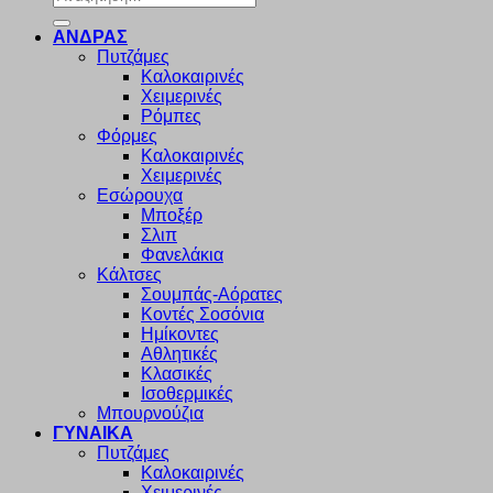
για:
ΑΝΔΡΑΣ
Πυτζάμες
Καλοκαιρινές
Χειμερινές
Ρόμπες
Φόρμες
Καλοκαιρινές
Χειμερινές
Εσώρουχα
Μποξέρ
Σλιπ
Φανελάκια
Κάλτσες
Σουμπάς-Αόρατες
Κοντές Σοσόνια
Ημίκοντες
Αθλητικές
Κλασικές
Ισοθερμικές
Μπουρνούζια
ΓΥΝΑΙΚΑ
Πυτζάμες
Καλοκαιρινές
Χειμερινές