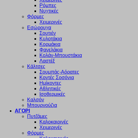
Ρόμπες
Νυχτικές
Φόρμες
Χειμερινές
Εσώρουχα
Σουτιέν
Κυλοτάκια
Κορμάκια
Φανελάκια
Κολάν-Μπουστάκια
Λαστέξ
Κάλτσες
Σουμπάς-Αόρατες
Κοντές Σοσόνια
Ημίκοντες
Αθλητικές
Ισοθερμικές
Καλσόν
Μπουρνούζια
ΑΓΟΡΙ
Πυτζάμες
Καλοκαιρινές
Χειμερινές
Φόρμες