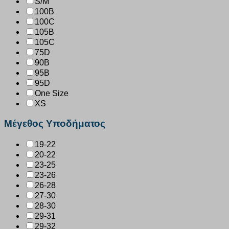
S/M
100B
100C
105B
105C
75D
90B
95B
95D
One Size
XS
Μέγεθος Υποδήματος
19-22
20-22
23-25
23-26
26-28
27-30
28-30
29-31
29-32