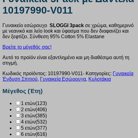
10197990-V011
Γυναικείο εσώρουχο
SLOGGI 3pack
σε χρώμα, καθημερινό
με νεανικό και λείο look και ύφασμα που δεν διαφανίζει και
δεν ξεφτίζει. Σύνθεση 95% Cotton 5% Elastane
Βρείτε το μέγεθός σας!
Αυτό το προϊόν είναι εξαντλημένο και μη διαθέσιμο αυτή τη
στιγμή.
Κωδικός προϊόντος:
10197990-V011-
Κατηγορίες:
Γυναικεία
Ένδυση Σπιτιού
,
Γυναικεία Εσώρουχα
,
Κυλοτάκια
Μέγεθος (Έτη)
1 ετών
(123)
2 ετών
(406)
3 ετών
(385)
4 ετών
(532)
5 ετών
(377)
6 ετών
(616)