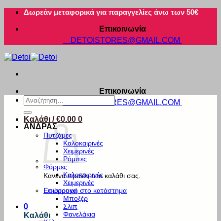
Μετάβαση
Δωρεάν μεταφορικά για παραγγελίες άνω των 50€
στο
Επικοινωνία
περιεχόμενο
DETOISTORES@GMAIL.COM
Επικοινωνία
Αναζήτηση
DETOISTORES@GMAIL.COM
για:
Καλάθι /
€
0.00
0
ΑΝΔΡΑΣ
Πυτζάμες
Καλοκαιρινές
Χειμερινές
Ρόμπες
Φόρμες
Καλοκαιρινές
Κανένα προϊόν στο καλάθι σας.
Χειμερινές
Εσώρουχα
Επιστροφή στο κατάστημα
Μποξέρ
Σλιπ
0
Φανελάκια
Καλάθι