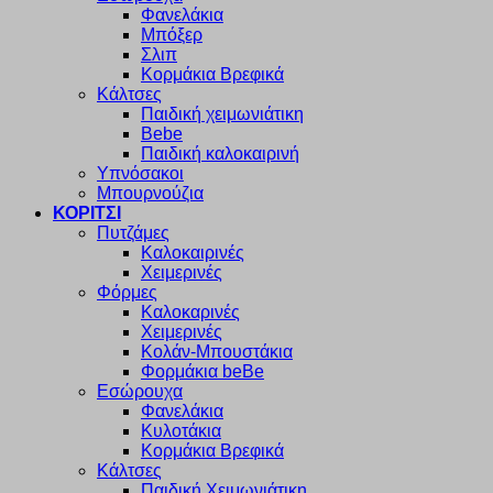
Φανελάκια
Μπόξερ
Σλιπ
Κορμάκια Βρεφικά
Κάλτσες
Παιδική χειμωνιάτικη
Bebe
Παιδική καλοκαιρινή
Υπνόσακοι
Μπουρνούζια
ΚΟΡΙΤΣΙ
Πυτζάμες
Καλοκαιρινές
Χειμερινές
Φόρμες
Καλοκαρινές
Χειμερινές
Κολάν-Μπουστάκια
Φορμάκια beBe
Εσώρουχα
Φανελάκια
Κυλοτάκια
Κορμάκια Βρεφικά
Κάλτσες
Παιδική Χειμωνιάτικη