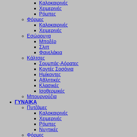
Καλοκαιρινές
Χειμερινές
Ρόμπες
Φόρμες
Καλοκαιρινές
Χειμερινές
Εσώρουχα
Μποξέρ
Σλιπ
Φανελάκια
Κάλτσες
Σουμπάς-Αόρατες
Κοντές Σοσόνια
Ημίκοντες
Αθλητικές
Κλασικές
Ισοθερμικές
Μπουρνούζια
ΓΥΝΑΙΚΑ
Πυτζάμες
Καλοκαιρινές
Χειμερινές
Ρόμπες
Νυχτικές
Φόρμες