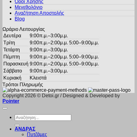
Όροι Χρήσης
επιλεγούν
στη
Μεγεθολόγιο
σελίδα
Αναζήτηση Αποστολής
του
Blog
προϊόντος
Ωράριο Λειτουργίας
Δευτέρα
9:00π.μ.–3:00μ.μ.
Τρίτη
9:00π.μ.–2:00μ.μ. 5:00–9:00μ.μ.
Τετάρτη
9:00π.μ.–3:00μ.μ.
Πέμπτη
9:00π.μ.–2:00μ.μ. 5:00–9:00μ.μ.
Παρασκευή
9:00π.μ.–2:00μ.μ. 5:00–9:00μ.μ.
Σάββατο
9:00π.μ.–3:00μ.μ.
Κυριακή
Κλειστά
Τρόποι Πληρωμής
Copyright 2026 © Detoi.gr / Designed & Developed by
Pointer
Αναζήτηση
για:
ΑΝΔΡΑΣ
Πυτζάμες