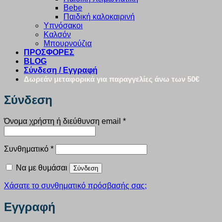
Bebe
Παιδική καλοκαιρινή
Υπνόσακοι
Καλσόν
Μπουρνούζια
ΠΡΟΣΦΟΡΕΣ
BLOG
Σύνδεση / Εγγραφή
Δωρεάν μεταφορικά για παραγγελίες άνω των 50€
Σύνδεση
Απαιτείται
Όνομα χρήστη ή διεύθυνση email
*
Απαιτείται
Συνθηματικό
*
Να με θυμάσαι
Σύνδεση
Χάσατε το συνθηματικό πρόσβασής σας;
Εγγραφή