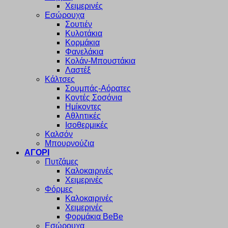
Χειμερινές
Εσώρουχα
Σουτιέν
Κυλοτάκια
Κορμάκια
Φανελάκια
Κολάν-Μπουστάκια
Λαστέξ
Κάλτσες
Σουμπάς-Αόρατες
Κοντές Σοσόνια
Ημίκοντες
Αθλητικές
Ισοθερμικές
Καλσόν
Μπουρνούζια
ΑΓΟΡΙ
Πυτζάμες
Καλοκαιρινές
Χειμερινές
Φόρμες
Καλοκαιρινές
Χειμερινές
Φορμάκια BeBe
Εσώρουχα