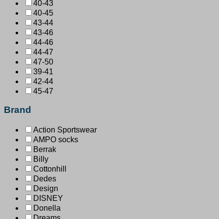
40-43
40-45
43-44
43-46
44-46
44-47
47-50
39-41
42-44
45-47
Brand
Action Sportswear
AMPO socks
Berrak
Billy
Cottonhill
Dedes
Design
DISNEY
Donella
Dreams