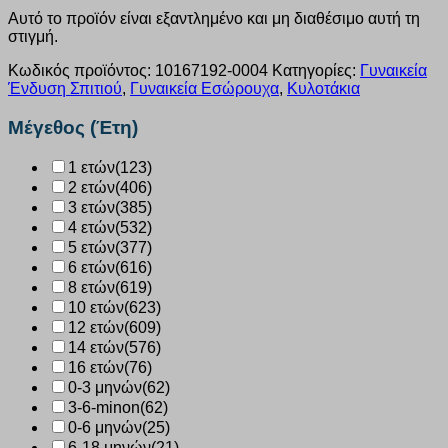
Αυτό το προϊόν είναι εξαντλημένο και μη διαθέσιμο αυτή τη
στιγμή.
Κωδικός προϊόντος:
10167192-0004
Κατηγορίες:
Γυναικεία
Ένδυση Σπιτιού
,
Γυναικεία Εσώρουχα
,
Κυλοτάκια
Μέγεθος (Έτη)
1 ετών
(123)
2 ετών
(406)
3 ετών
(385)
4 ετών
(532)
5 ετών
(377)
6 ετών
(616)
8 ετών
(619)
10 ετών
(623)
12 ετών
(609)
14 ετών
(576)
16 ετών
(76)
0-3 μηνών
(62)
3-6-minon
(62)
0-6 μηνών
(25)
6-18 μηνών
(21)