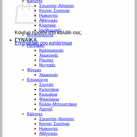
Κάλτσες
Σουμπάς-Αόρατες
Κοντές Σοσόνια
Ημίκοντες
Αθλητικές
Κλασικές
Ισοθερμικές
Κανένα προϊόν στο καλάθι σας.
Μπουρνούζια
ΓΥΝΑΙΚΑ
Επιστροφή στο κατάστημα
Πυτζάμες
Καλοκαιρινές
Χειμερινές
Ρόμπες
Νυχτικές
Φόρμες
Χειμερινές
Εσώρουχα
Σουτιέν
Κυλοτάκια
Κορμάκια
Φανελάκια
Κολάν-Μπουστάκια
Λαστέξ
Κάλτσες
Σουμπάς-Αόρατες
Κοντές Σοσόνια
Ημίκοντες
Αθλητικές