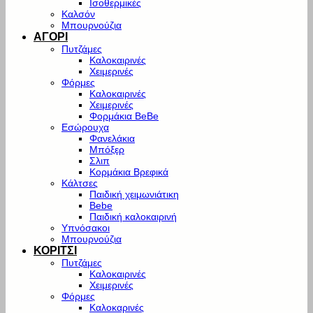
Ισοθερμικές
Καλσόν
Μπουρνούζια
ΑΓΟΡΙ
Πυτζάμες
Καλοκαιρινές
Χειμερινές
Φόρμες
Καλοκαιρινές
Χειμερινές
Φορμάκια BeBe
Εσώρουχα
Φανελάκια
Μπόξερ
Σλιπ
Κορμάκια Βρεφικά
Κάλτσες
Παιδική χειμωνιάτικη
Bebe
Παιδική καλοκαιρινή
Υπνόσακοι
Μπουρνούζια
ΚΟΡΙΤΣΙ
Πυτζάμες
Καλοκαιρινές
Χειμερινές
Φόρμες
Καλοκαρινές