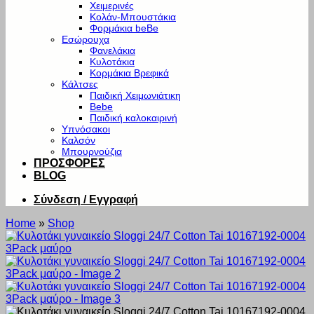
Χειμερινές
Κολάν-Μπουστάκια
Φορμάκια beBe
Εσώρουχα
Φανελάκια
Κυλοτάκια
Κορμάκια Βρεφικά
Κάλτσες
Παιδική Χειμωνιάτικη
Bebe
Παιδική καλοκαιρινή
Υπνόσακοι
Καλσόν
Μπουρνούζια
ΠΡΟΣΦΟΡΕΣ
BLOG
Σύνδεση / Εγγραφή
Home
»
Shop