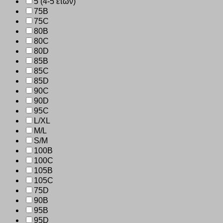
5 (4-5 ετών)
75B
75C
80B
80C
80D
85B
85C
85D
90C
90D
95C
L/XL
M/L
S/M
100B
100C
105B
105C
75D
90B
95B
95D