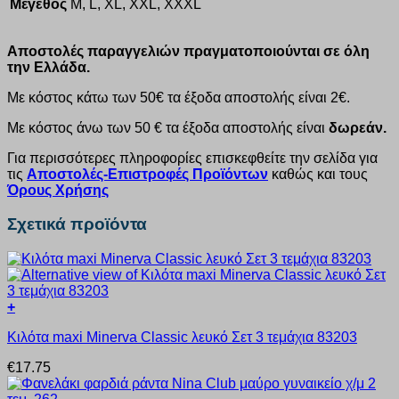
Μέγεθος
M, L, XL, XXL, XXXL
Αποστολές παραγγελιών πραγματοποιούνται σε όλη
την Ελλάδα.
Με κόστος κάτω των 50€ τα έξοδα αποστολής είναι 2€.
Με κόστος άνω των 50 € τα έξοδα αποστολής είναι
δωρεάν.
Για περισσότερες πληροφορίες επισκεφθείτε την σελίδα για
τις
Αποστολές-Επιστροφές Προϊόντων
καθώς και τους
Όρους Χρήσης
Σχετικά προϊόντα
+
Αυτό
Κιλότα maxi Minerva Classic λευκό Σετ 3 τεμάχια 83203
το
προϊόν
€
17.75
έχει
πολλαπλές