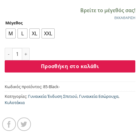
Βρείτε το μέγεθός σας!
ΕΚΚΑΘΆΡΙΣΗ
Μέγεθος
M
L
XL
XXL
Γυναικεία κυλότα 2/4 Φαρδύ λαστίχο "Classic" Fay Lingerie 
Προσθήκη στο καλάθι
Κωδικός προϊόντος:
85-Black-
Κατηγορίες:
Γυναικεία Ένδυση Σπιτιού
,
Γυναικεία Εσώρουχα
,
Κυλοτάκια