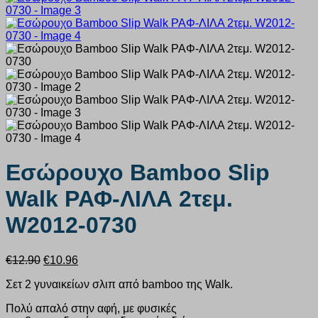
Εσώρουχο Bamboo Slip
Walk ΡΑΦ-ΛΙΛΑ 2τεμ.
W2012-0730
Original
Η
€
12.90
€
10.96
price
τρέχουσα
Σετ 2 γυναικείων σλιπ από bamboo της Walk.
was:
τιμή
€12.90.
είναι:
Πολύ απαλό στην αφή, με φυσικές
€10.96.