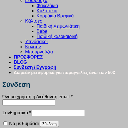
Εσώρουχα
Φανελάκια
Κυλοτάκια
Κορμάκια Βρεφικά
Κάλτσες
Παιδική Χειμωνιάτικη
Bebe
Παιδική καλοκαιρινή
Υπνόσακοι
Καλσόν
Μπουρνούζια
ΠΡΟΣΦΟΡΕΣ
BLOG
Σύνδεση / Εγγραφή
Δωρεάν μεταφορικά για παραγγελίες άνω των 50€
Σύνδεση
Απαιτείται
Όνομα χρήστη ή διεύθυνση email
*
Απαιτείται
Συνθηματικό
*
Να με θυμάσαι
Σύνδεση