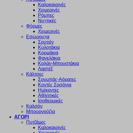
Καλοκαιρινές
Χειμερινές
Ρόμπες
Νυχτικές
Φόρμες
Χειμερινές
Εσώρουχα
Σουτιέν
Κυλοτάκια
Κορμάκια
Φανελάκια
Κολάν-Μπουστάκια
Λαστέξ
Κάλτσες
Σουμπάς-Αόρατες
Κοντές Σοσόνια
Ημίκοντες
Αθλητικές
Ισοθερμικές
Καλσόν
Μπουρνούζια
ΑΓΟΡΙ
Πυτζάμες
Καλοκαιρινές
Χειμερινές