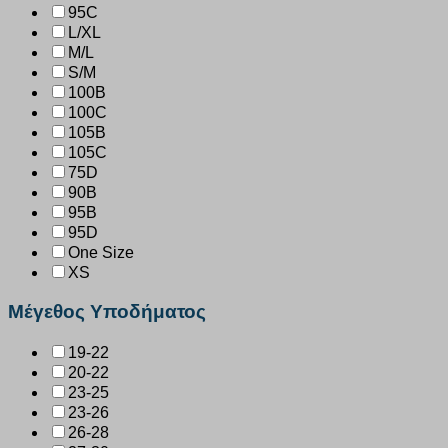
95C
L/XL
M/L
S/M
100B
100C
105B
105C
75D
90B
95B
95D
One Size
XS
Μέγεθος Υποδήματος
19-22
20-22
23-25
23-26
26-28