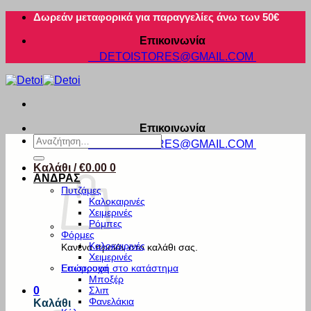
Μετάβαση
Δωρεάν μεταφορικά για παραγγελίες άνω των 50€
στο
Επικοινωνία
περιεχόμενο
DETOISTORES@GMAIL.COM
Επικοινωνία
Αναζήτηση
DETOISTORES@GMAIL.COM
για:
Καλάθι /
€
0.00
0
ΑΝΔΡΑΣ
Πυτζάμες
Καλοκαιρινές
Χειμερινές
Ρόμπες
Φόρμες
Καλοκαιρινές
Κανένα προϊόν στο καλάθι σας.
Χειμερινές
Εσώρουχα
Επιστροφή στο κατάστημα
Μποξέρ
Σλιπ
0
Φανελάκια
Καλάθι