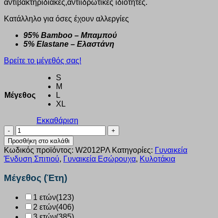
αντιβακτηριδιακές,αντιιδρωτικές ιδιότητες.
Κατάλληλο για όσες έχουν αλλεργίες
95% Bamboo – Μπαμπού
5% Elastane – Ελαστάνη
Βρείτε το μέγεθός σας!
S
M
Μέγεθος
L
XL
Εκκαθάριση
Εσώρουχο
Bamboo
Προσθήκη στο καλάθι
Slip
Κωδικός προϊόντος:
W2012ΡΛ
Κατηγορίες:
Γυναικεία
Walk
Ένδυση Σπιτιού
,
Γυναικεία Εσώρουχα
,
Κυλοτάκια
ΡΑΦ-
ΛΙΛΑ
Μέγεθος (Έτη)
2τεμ.
W2012-
1 ετών
(123)
0730
2 ετών
(406)
ποσότητα
3 ετών
(385)