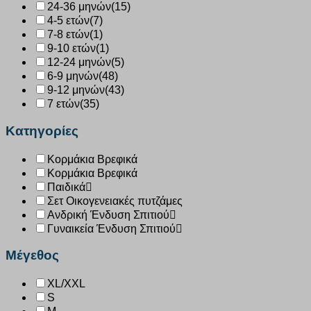
24-36 μηνών
(15)
4-5 ετών
(7)
7-8 ετών
(1)
9-10 ετών
(1)
12-24 μηνών
(5)
6-9 μηνών
(48)
9-12 μηνών
(43)
7 ετών
(35)
Κατηγορίες
Κορμάκια Βρεφικά
Κορμάκια Βρεφικά
Παιδικά
Σετ Οικογενειακές πυτζάμες
Ανδρική Ένδυση Σπιτιού
Γυναικεία Ένδυση Σπιτιού
Μέγεθος
XL/XXL
S