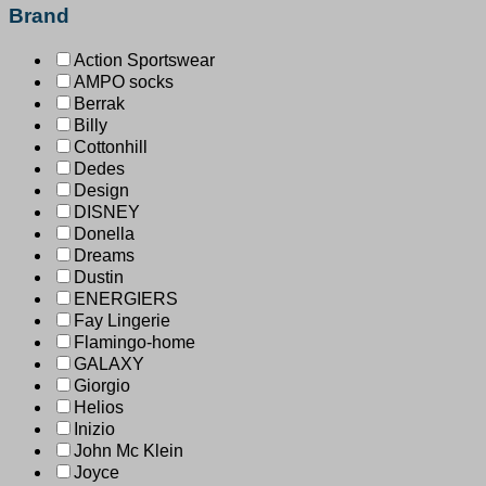
Brand
Action Sportswear
AMPO socks
Berrak
Billy
Cottonhill
Dedes
Design
DISNEY
Donella
Dreams
Dustin
ENERGIERS
Fay Lingerie
Flamingo-home
GALAXY
Giorgio
Helios
Inizio
John Mc Klein
Joyce