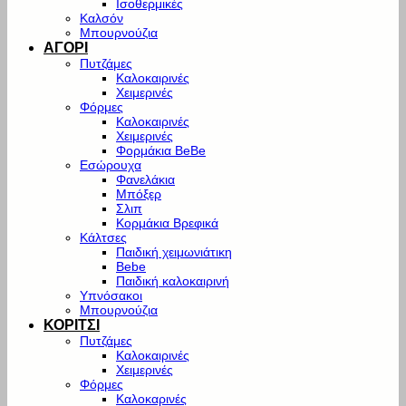
Ισοθερμικές
Καλσόν
Μπουρνούζια
ΑΓΟΡΙ
Πυτζάμες
Καλοκαιρινές
Χειμερινές
Φόρμες
Καλοκαιρινές
Χειμερινές
Φορμάκια BeBe
Εσώρουχα
Φανελάκια
Μπόξερ
Σλιπ
Κορμάκια Βρεφικά
Κάλτσες
Παιδική χειμωνιάτικη
Bebe
Παιδική καλοκαιρινή
Υπνόσακοι
Μπουρνούζια
ΚΟΡΙΤΣΙ
Πυτζάμες
Καλοκαιρινές
Χειμερινές
Φόρμες
Καλοκαρινές