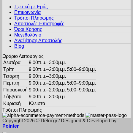
παραλλαγές.
του
Σχετικά με Εμάς
Οι
προϊόντος
Επικοινωνία
επιλογές
Τρόποι Πληρωμής
μπορούν
Αποστολές-Επιστροφές
να
Όροι Χρήσης
επιλεγούν
στη
Μεγεθολόγιο
σελίδα
Αναζήτηση Αποστολής
του
Blog
προϊόντος
Ωράριο Λειτουργίας
Δευτέρα
9:00π.μ.–3:00μ.μ.
Τρίτη
9:00π.μ.–2:00μ.μ. 5:00–9:00μ.μ.
Τετάρτη
9:00π.μ.–3:00μ.μ.
Πέμπτη
9:00π.μ.–2:00μ.μ. 5:00–9:00μ.μ.
Παρασκευή
9:00π.μ.–2:00μ.μ. 5:00–9:00μ.μ.
Σάββατο
9:00π.μ.–3:00μ.μ.
Κυριακή
Κλειστά
Τρόποι Πληρωμής
Copyright 2026 © Detoi.gr / Designed & Developed by
Pointer