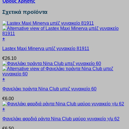
Όρους Χρήσης
Σχετικά προϊόντα
+
Αυτό
Lastex Maxi Minerva μπέζ γυναικείο 81911
το
προϊόν
€
26.10
έχει
πολλαπλές
παραλλαγές.
Οι
+
επιλογές
Αυτό
μπορούν
Φανελάκι τιράντα Nina Club μπεζ γυναικείο 60
το
να
προϊόν
επιλεγούν
€
6.00
έχει
στη
πολλαπλές
σελίδα
+
παραλλαγές.
του
Αυτό
Οι
προϊόντος
Φανελάκι φαρδιά ράντα Nina Club μαύρο γυναικείο χ/μ 62
το
επιλογές
προϊόν
μπορούν
€
6.50