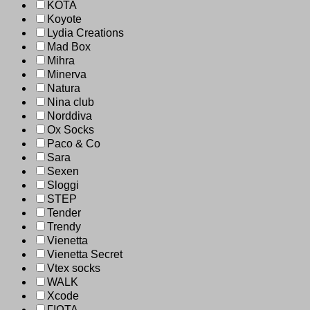
KOTA
Koyote
Lydia Creations
Mad Box
Mihra
Minerva
Natura
Nina club
Norddiva
Ox Socks
Paco & Co
Sara
Sexen
Sloggi
STEP
Tender
Trendy
Vienetta
Vienetta Secret
Vtex socks
WALK
Xcode
ΓΙΩΤΑ