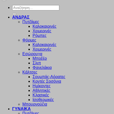
Αναζήτηση
για:
ΑΝΔΡΑΣ
Πυτζάμες
Καλοκαιρινές
Χειμερινές
Ρόμπες
Φόρμες
Καλοκαιρινές
Χειμερινές
Εσώρουχα
Μποξέρ
Σλιπ
Φανελάκια
Κάλτσες
Σουμπάς-Αόρατες
Κοντές Σοσόνια
Ημίκοντες
Αθλητικές
Κλασικές
Ισοθερμικές
Μπουρνούζια
ΓΥΝΑΙΚΑ
Πυτζάμες