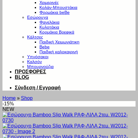
Χειμερινές
Κολάν-Μπουστάκια
Φορμάκια beBe
Εσώρουχα
Φανελάκια
Κυλοτάκια
Κορμάκια Βρεφικά
Κάλτσες
Παιδική Χειμωνιάτικη
Bebe
Παιδική καλοκαιρινή
Υπνόσακοι
Καλσόν
Μπουρνούζια
ΠΡΟΣΦΟΡΕΣ
BLOG
Σύνδεση / Εγγραφή
Home
»
Shop
-15%
NEW