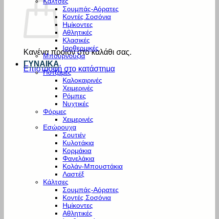
Κάλτσες
Σουμπάς-Αόρατες
Κοντές Σοσόνια
Ημίκοντες
Αθλητικές
Κλασικές
Ισοθερμικές
Κανένα προϊόν στο καλάθι σας.
Μπουρνούζια
ΓΥΝΑΙΚΑ
Επιστροφή στο κατάστημα
Πυτζάμες
Καλοκαιρινές
Χειμερινές
Ρόμπες
Νυχτικές
Φόρμες
Χειμερινές
Εσώρουχα
Σουτιέν
Κυλοτάκια
Κορμάκια
Φανελάκια
Κολάν-Μπουστάκια
Λαστέξ
Κάλτσες
Σουμπάς-Αόρατες
Κοντές Σοσόνια
Ημίκοντες
Αθλητικές