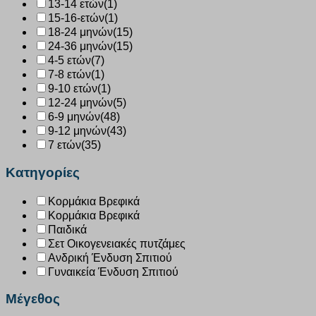
13-14 ετών
(1)
15-16-ετών
(1)
18-24 μηνών
(15)
24-36 μηνών
(15)
4-5 ετών
(7)
7-8 ετών
(1)
9-10 ετών
(1)
12-24 μηνών
(5)
6-9 μηνών
(48)
9-12 μηνών
(43)
7 ετών
(35)
Κατηγορίες
Κορμάκια Βρεφικά
Κορμάκια Βρεφικά
Παιδικά
Σετ Οικογενειακές πυτζάμες
Ανδρική Ένδυση Σπιτιού
Γυναικεία Ένδυση Σπιτιού
Μέγεθος