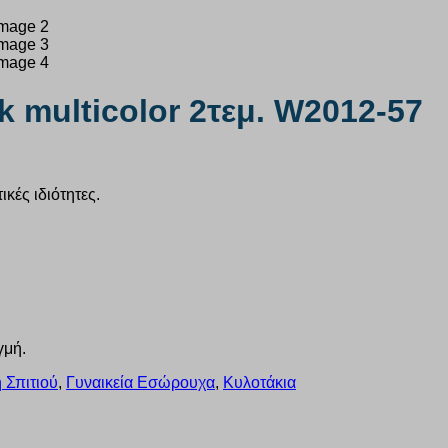
multicolor 2τεμ. W2012-57
κές ιδιότητες.
γμή.
 Σπιτιού
,
Γυναικεία Εσώρουχα
,
Κυλοτάκια