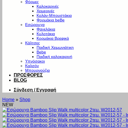
Φόρμες
Καλοκαρινές
Χειμερινές
Κολάν-Μπουστάκια
Φορμάκια beBe
Εσώρουχα
Φανελάκια
Κυλοτάκια
Κορμάκια Βρεφικά
Κάλτσες
Παιδική Χειμωνιάτικη
Bebe
Παιδική καλοκαιρινή
Υπνόσακοι
Καλσόν
Μπουρνούζια
ΠΡΟΣΦΟΡΕΣ
BLOG
Σύνδεση / Εγγραφή
Home
»
Shop
NEW