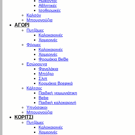
Ημίκοντες
Αθλητικές
Ισοθερμικές
Καλσόν
Μπουρνούζια
ΑΓΟΡΙ
Πυτζάμες
Καλοκαιρινές
Χειμερινές
Φόρμες
Καλοκαιρινές
Χειμερινές
Φορμάκια BeBe
Εσώρουχα
Φανελάκια
Μπόξερ
Σλιπ
Κορμάκια Βρεφικά
Κάλτσες
Παιδική χειμωνιάτικη
Bebe
Παιδική καλοκαιρινή
Υπνόσακοι
Μπουρνούζια
ΚΟΡΙΤΣΙ
Πυτζάμες
Καλοκαιρινές
Χειμερινές