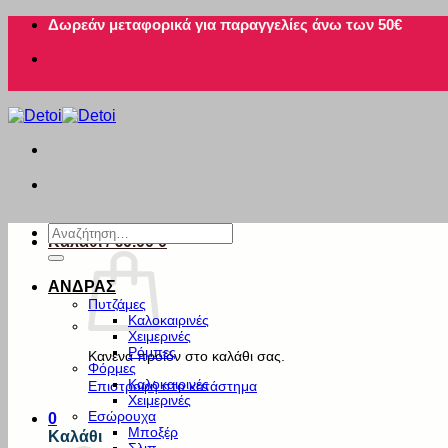
Μετάβαση
Δωρεάν μεταφορικά για παραγγελίες άνω των 50€
στο
περιεχόμενο
Αναζήτηση
Καλάθι /
€
0.00
0
για:
ΑΝΔΡΑΣ
Πυτζάμες
Καλοκαιρινές
Χειμερινές
Ρόμπες
Κανένα προϊόν στο καλάθι σας.
Φόρμες
Καλοκαιρινές
Επιστροφή στο κατάστημα
Χειμερινές
Εσώρουχα
0
Μποξέρ
Καλάθι