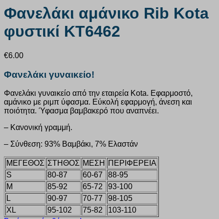
Φανελάκι αμάνικο Rib Kota
φυστικί KT6462
€
6.00
Φανελάκι γυναικείο!
Φανελάκι γυναικείο από την εταιρεία Kota. Εφαρμοστό,
αμάνικο με ριμπ ύφασμα. Εύκολή εφαρμογή, άνεση και
ποιότητα. Ύφασμα βαμβακερό που αναπνέει.
– Κανονική γραμμή.
– Σύνθεση: 93% Βαμβάκι, 7% Ελαστάν
ΜΕΓΕΘΟΣ
ΣΤΗΘΟΣ
ΜΕΣΗ
ΠΕΡΙΦΕΡΕΙΑ
S
80-87
60-67
88-95
M
85-92
65-72
93-100
L
90-97
70-77
98-105
XL
95-102
75-82
103-110