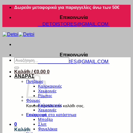
Μετάβαση
Δωρεάν μεταφορικά για παραγγελίες άνω των 50€
στο
Επικοινωνία
περιεχόμενο
DETOISTORES@GMAIL.COM
Επικοινωνία
Αναζήτηση
DETOISTORES@GMAIL.COM
για:
Καλάθι /
€
0.00
0
ΑΝΔΡΑΣ
Πυτζάμες
Καλοκαιρινές
Χειμερινές
Ρόμπες
Φόρμες
Καλοκαιρινές
Κανένα προϊόν στο καλάθι σας.
Χειμερινές
Εσώρουχα
Επιστροφή στο κατάστημα
Μποξέρ
Σλιπ
0
Φανελάκια
Καλάθι