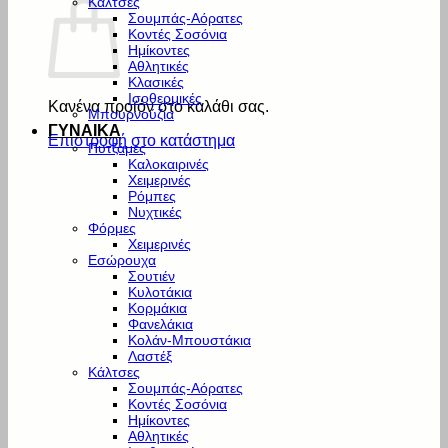
Κάλτσες
Σουμπάς-Αόρατες
Κοντές Σοσόνια
Ημίκοντες
Αθλητικές
Κλασικές
Ισοθερμικές
Κανένα προϊόν στο καλάθι σας.
Μπουρνούζια
ΓΥΝΑΙΚΑ
Επιστροφή στο κατάστημα
Πυτζάμες
Καλοκαιρινές
Χειμερινές
Ρόμπες
Νυχτικές
Φόρμες
Χειμερινές
Εσώρουχα
Σουτιέν
Κυλοτάκια
Κορμάκια
Φανελάκια
Κολάν-Μπουστάκια
Λαστέξ
Κάλτσες
Σουμπάς-Αόρατες
Κοντές Σοσόνια
Ημίκοντες
Αθλητικές