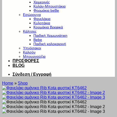
Χειμερινές
Κολάν-Μπουστάκια
Φορμάκια beBe
Εσώρουχα
Φανελάκια
Κυλοτάκια
Κορμάκια Βρεφικά
Κάλτσες
Παιδική Χειμωνιάτικη
Bebe
Παιδική καλοκαιρινή
Υπνόσακοι
Καλσόν
Μπουρνούζια
ΠΡΟΣΦΟΡΕΣ
BLOG
Σύνδεση / Εγγραφή
Home
»
Shop