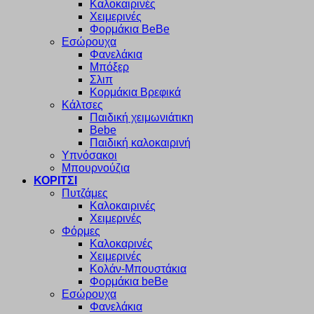
Καλοκαιρινές
Χειμερινές
Φορμάκια BeBe
Εσώρουχα
Φανελάκια
Μπόξερ
Σλιπ
Κορμάκια Βρεφικά
Κάλτσες
Παιδική χειμωνιάτικη
Bebe
Παιδική καλοκαιρινή
Υπνόσακοι
Μπουρνούζια
ΚΟΡΙΤΣΙ
Πυτζάμες
Καλοκαιρινές
Χειμερινές
Φόρμες
Καλοκαρινές
Χειμερινές
Κολάν-Μπουστάκια
Φορμάκια beBe
Εσώρουχα
Φανελάκια