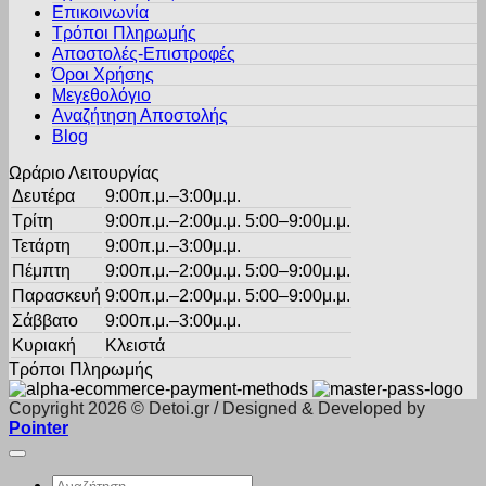
προϊόντος
Επικοινωνία
επιλογές
Τρόποι Πληρωμής
μπορούν
Αποστολές-Επιστροφές
να
Όροι Χρήσης
επιλεγούν
στη
Μεγεθολόγιο
σελίδα
Αναζήτηση Αποστολής
του
Blog
προϊόντος
Ωράριο Λειτουργίας
Δευτέρα
9:00π.μ.–3:00μ.μ.
Τρίτη
9:00π.μ.–2:00μ.μ. 5:00–9:00μ.μ.
Τετάρτη
9:00π.μ.–3:00μ.μ.
Πέμπτη
9:00π.μ.–2:00μ.μ. 5:00–9:00μ.μ.
Παρασκευή
9:00π.μ.–2:00μ.μ. 5:00–9:00μ.μ.
Σάββατο
9:00π.μ.–3:00μ.μ.
Κυριακή
Κλειστά
Τρόποι Πληρωμής
Copyright 2026 © Detoi.gr / Designed & Developed by
Pointer
Αναζήτηση