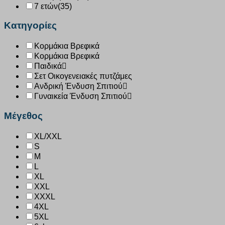
7 ετών
(35)
Κατηγορίες
Κορμάκια Βρεφικά
Κορμάκια Βρεφικά
Παιδικά
Σετ Οικογενειακές πυτζάμες
Ανδρική Ένδυση Σπιτιού
Γυναικεία Ένδυση Σπιτιού
Μέγεθος
XL/XXL
S
M
L
XL
XXL
XXXL
4XL
5XL