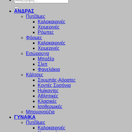
για:
ΑΝΔΡΑΣ
Πυτζάμες
Καλοκαιρινές
Χειμερινές
Ρόμπες
Φόρμες
Καλοκαιρινές
Χειμερινές
Εσώρουχα
Μποξέρ
Σλιπ
Φανελάκια
Κάλτσες
Σουμπάς-Αόρατες
Κοντές Σοσόνια
Ημίκοντες
Αθλητικές
Κλασικές
Ισοθερμικές
Μπουρνούζια
ΓΥΝΑΙΚΑ
Πυτζάμες
Καλοκαιρινές