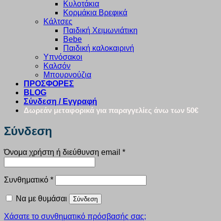
Κυλοτάκια
Κορμάκια Βρεφικά
Κάλτσες
Παιδική Χειμωνιάτικη
Bebe
Παιδική καλοκαιρινή
Υπνόσακοι
Καλσόν
Μπουρνούζια
ΠΡΟΣΦΟΡΕΣ
BLOG
Σύνδεση / Εγγραφή
Δωρεάν μεταφορικά για παραγγελίες άνω των 50€
Σύνδεση
Απαιτείται
Όνομα χρήστη ή διεύθυνση email
*
Απαιτείται
Συνθηματικό
*
Να με θυμάσαι
Σύνδεση
Χάσατε το συνθηματικό πρόσβασής σας;