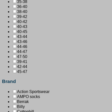
35-38
36-40
38-40
39-42
40-42
40-43
40-45
43-44
43-46
44-46
44-47
47-50
39-41
42-44
45-47
Brand
Action Sportswear
AMPO socks
Berrak
Billy
Cottonhill