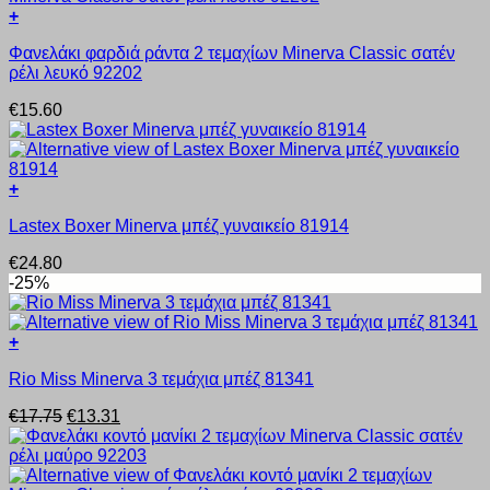
+
Αυτό
Φανελάκι φαρδιά ράντα 2 τεμαχίων Minerva Classic σατέν
το
ρέλι λευκό 92202
προϊόν
έχει
€
15.60
πολλαπλές
παραλλαγές.
Οι
επιλογές
+
μπορούν
Αυτό
να
Lastex Boxer Minerva μπέζ γυναικείο 81914
το
επιλεγούν
προϊόν
στη
€
24.80
έχει
σελίδα
-25%
πολλαπλές
του
παραλλαγές.
προϊόντος
Οι
+
επιλογές
Αυτό
μπορούν
Rio Miss Minerva 3 τεμάχια μπέζ 81341
το
να
προϊόν
επιλεγούν
Original
Η
€
17.75
€
13.31
έχει
στη
price
τρέχουσα
πολλαπλές
σελίδα
was:
τιμή
παραλλαγές.
του
€17.75.
είναι:
Οι
προϊόντος