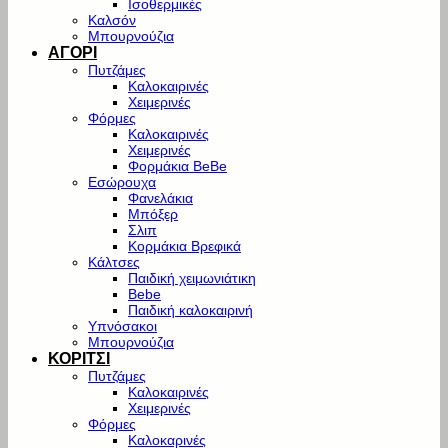
Ισοθερμικές
Καλσόν
Μπουρνούζια
ΑΓΟΡΙ
Πυτζάμες
Καλοκαιρινές
Χειμερινές
Φόρμες
Καλοκαιρινές
Χειμερινές
Φορμάκια BeBe
Εσώρουχα
Φανελάκια
Μπόξερ
Σλιπ
Κορμάκια Βρεφικά
Κάλτσες
Παιδική χειμωνιάτικη
Bebe
Παιδική καλοκαιρινή
Υπνόσακοι
Μπουρνούζια
ΚΟΡΙΤΣΙ
Πυτζάμες
Καλοκαιρινές
Χειμερινές
Φόρμες
Καλοκαρινές