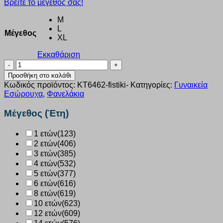
Βρείτε το μέγεθός σας!
M
L
Μέγεθος
XL
Εκκαθάριση
Φανελάκι
αμάνικο
Προσθήκη στο καλάθι
Rib
Κωδικός προϊόντος:
KT6462-fistiki-
Κατηγορίες:
Γυναικεία
Kota
Εσώρουχα
,
Φανελάκια
φυστικί
KT6462
Μέγεθος (Έτη)
ποσότητα
1 ετών
(123)
2 ετών
(406)
3 ετών
(385)
4 ετών
(532)
5 ετών
(377)
6 ετών
(616)
8 ετών
(619)
10 ετών
(623)
12 ετών
(609)