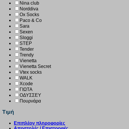
Nina club
Norddiva
Ox Socks
Paco & Co
Sara
Sexen
Sloggi
STEP
Tender
Trendy
Vienetta
Vienetta Secret
Vtex socks
WALK
Xcode
ΓΙΩΤΑ
ΟΔΥΣΣΕΥ
Πουρνάρα
Τιμή
Επιπλέον πληροφορίες
Αποστολές / Επιστροφές