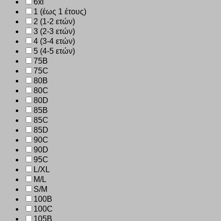
6xl
1 (έως 1 έτους)
2 (1-2 ετών)
3 (2-3 ετών)
4 (3-4 ετών)
5 (4-5 ετών)
75B
75C
80B
80C
80D
85B
85C
85D
90C
90D
95C
L/XL
M/L
S/M
100B
100C
105B