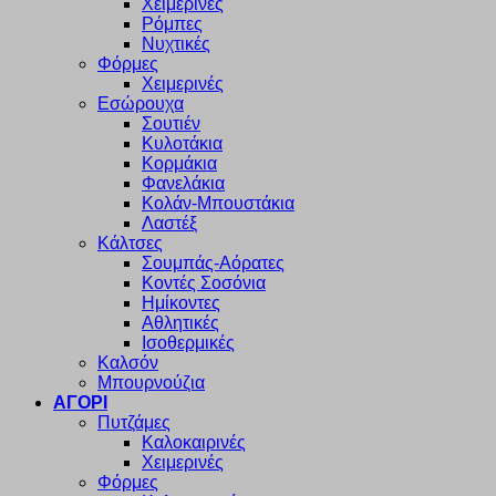
Χειμερινές
Ρόμπες
Νυχτικές
Φόρμες
Χειμερινές
Εσώρουχα
Σουτιέν
Κυλοτάκια
Κορμάκια
Φανελάκια
Κολάν-Μπουστάκια
Λαστέξ
Κάλτσες
Σουμπάς-Αόρατες
Κοντές Σοσόνια
Ημίκοντες
Αθλητικές
Ισοθερμικές
Καλσόν
Μπουρνούζια
ΑΓΟΡΙ
Πυτζάμες
Καλοκαιρινές
Χειμερινές
Φόρμες