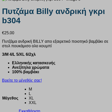
Πυτζάμα Billy ανδρική γκρι
b304
€
25.00
Πυτζάμα ανδρική BILLY απο εξαιρετικό ποιοτηκό βαμβάκι σε
στυλ πουκάμισο ολο κουμπί
3/M 4/L 5/XL 6/2χλ
Ελληνικής κατασκευής
Ανεξίτηλα χρώματα
100% βαμβάκι
Βρείτε το μέγεθός σας!
M
L
Μέγεθος
XL
XXL
Εκκαθάριση