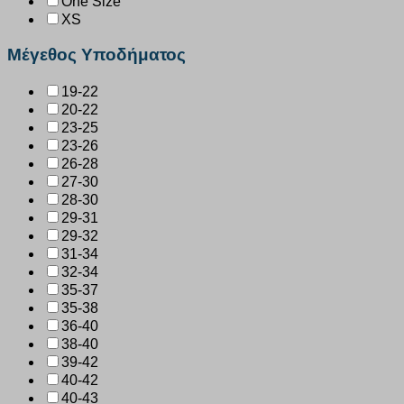
One Size
XS
Μέγεθος Υποδήματος
19-22
20-22
23-25
23-26
26-28
27-30
28-30
29-31
29-32
31-34
32-34
35-37
35-38
36-40
38-40
39-42
40-42
40-43