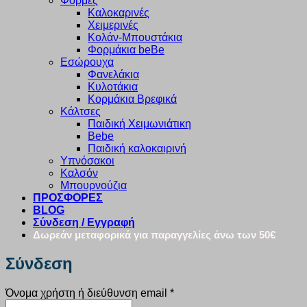
Φόρμες
Καλοκαρινές
Χειμερινές
Κολάν-Μπουστάκια
Φορμάκια beBe
Εσώρουχα
Φανελάκια
Κυλοτάκια
Κορμάκια Βρεφικά
Κάλτσες
Παιδική Χειμωνιάτικη
Bebe
Παιδική καλοκαιρινή
Υπνόσακοι
Καλσόν
Μπουρνούζια
ΠΡΟΣΦΟΡΕΣ
BLOG
Σύνδεση / Εγγραφή
Δωρεάν μεταφορικά για παραγγελίες άνω των 50€
Σύνδεση
Απαιτείται
Όνομα χρήστη ή διεύθυνση email
*