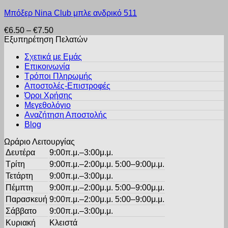
Αυτό
Οι
σελίδα
Μπόξερ Nina Club μπλε ανδρικό 511
το
επιλογές
του
προϊόν
μπορούν
προϊόντος
Price
€
6.50
–
€
7.50
έχει
να
range:
Εξυπηρέτηση Πελατών
πολλαπλές
επιλεγούν
€6.50
παραλλαγές.
στη
Σχετικά με Εμάς
through
Οι
σελίδα
Επικοινωνία
€7.50
επιλογές
του
Τρόποι Πληρωμής
μπορούν
προϊόντος
Αποστολές-Επιστροφές
να
Όροι Χρήσης
επιλεγούν
στη
Μεγεθολόγιο
σελίδα
Αναζήτηση Αποστολής
του
Blog
προϊόντος
Ωράριο Λειτουργίας
Δευτέρα
9:00π.μ.–3:00μ.μ.
Τρίτη
9:00π.μ.–2:00μ.μ. 5:00–9:00μ.μ.
Τετάρτη
9:00π.μ.–3:00μ.μ.
Πέμπτη
9:00π.μ.–2:00μ.μ. 5:00–9:00μ.μ.
Παρασκευή
9:00π.μ.–2:00μ.μ. 5:00–9:00μ.μ.
Σάββατο
9:00π.μ.–3:00μ.μ.
Κυριακή
Κλειστά