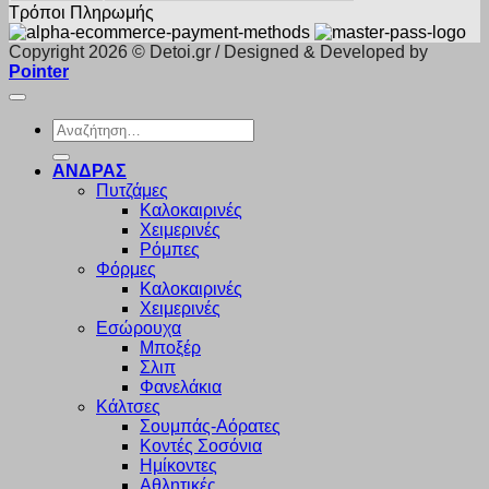
Τρόποι Πληρωμής
Copyright 2026 © Detoi.gr / Designed & Developed by
Pointer
Αναζήτηση
για:
ΑΝΔΡΑΣ
Πυτζάμες
Καλοκαιρινές
Χειμερινές
Ρόμπες
Φόρμες
Καλοκαιρινές
Χειμερινές
Εσώρουχα
Μποξέρ
Σλιπ
Φανελάκια
Κάλτσες
Σουμπάς-Αόρατες
Κοντές Σοσόνια
Ημίκοντες
Αθλητικές