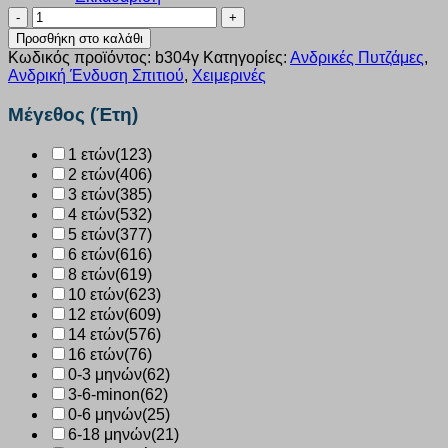
Πυτζάμα
Billy
Προσθήκη στο καλάθι
ανδρική
Κωδικός προϊόντος:
b304γ
Κατηγορίες:
Ανδρικές Πυτζάμες
,
γκρι
Ανδρική Ένδυση Σπιτιού
,
Χειμερινές
b304
ποσότητα
Μέγεθος (Έτη)
1 ετών
(123)
2 ετών
(406)
3 ετών
(385)
4 ετών
(532)
5 ετών
(377)
6 ετών
(616)
8 ετών
(619)
10 ετών
(623)
12 ετών
(609)
14 ετών
(576)
16 ετών
(76)
0-3 μηνών
(62)
3-6-minon
(62)
0-6 μηνών
(25)
6-18 μηνών
(21)