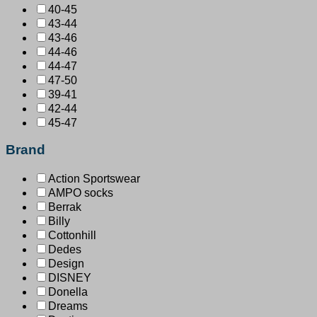
40-45
43-44
43-46
44-46
44-47
47-50
39-41
42-44
45-47
Brand
Action Sportswear
AMPO socks
Berrak
Billy
Cottonhill
Dedes
Design
DISNEY
Donella
Dreams