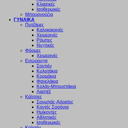
Κλασικές
Ισοθερμικές
Μπουρνούζια
ΓΥΝΑΙΚΑ
Πυτζάμες
Καλοκαιρινές
Χειμερινές
Ρόμπες
Νυχτικές
Φόρμες
Χειμερινές
Εσώρουχα
Σουτιέν
Κυλοτάκια
Κορμάκια
Φανελάκια
Κολάν-Μπουστάκια
Λαστέξ
Κάλτσες
Σουμπάς-Αόρατες
Κοντές Σοσόνια
Ημίκοντες
Αθλητικές
Ισοθερμικές
Καλσόν