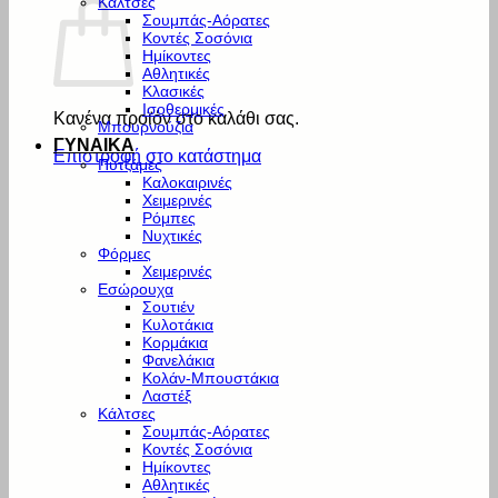
Κάλτσες
Σουμπάς-Αόρατες
Κοντές Σοσόνια
Ημίκοντες
Αθλητικές
Κλασικές
Ισοθερμικές
Κανένα προϊόν στο καλάθι σας.
Μπουρνούζια
ΓΥΝΑΙΚΑ
Επιστροφή στο κατάστημα
Πυτζάμες
Καλοκαιρινές
Χειμερινές
Ρόμπες
Νυχτικές
Φόρμες
Χειμερινές
Εσώρουχα
Σουτιέν
Κυλοτάκια
Κορμάκια
Φανελάκια
Κολάν-Μπουστάκια
Λαστέξ
Κάλτσες
Σουμπάς-Αόρατες
Κοντές Σοσόνια
Ημίκοντες
Αθλητικές