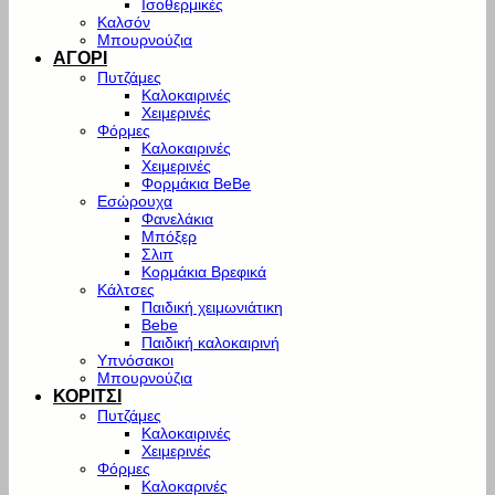
Ισοθερμικές
Καλσόν
Μπουρνούζια
ΑΓΟΡΙ
Πυτζάμες
Καλοκαιρινές
Χειμερινές
Φόρμες
Καλοκαιρινές
Χειμερινές
Φορμάκια BeBe
Εσώρουχα
Φανελάκια
Μπόξερ
Σλιπ
Κορμάκια Βρεφικά
Κάλτσες
Παιδική χειμωνιάτικη
Bebe
Παιδική καλοκαιρινή
Υπνόσακοι
Μπουρνούζια
ΚΟΡΙΤΣΙ
Πυτζάμες
Καλοκαιρινές
Χειμερινές
Φόρμες
Καλοκαρινές