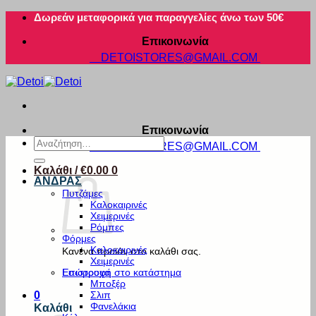
Μετάβαση
Δωρεάν μεταφορικά για παραγγελίες άνω των 50€
στο
Επικοινωνία
περιεχόμενο
DETOISTORES@GMAIL.COM
Επικοινωνία
Αναζήτηση
DETOISTORES@GMAIL.COM
για:
Καλάθι /
€
0.00
0
ΑΝΔΡΑΣ
Πυτζάμες
Καλοκαιρινές
Χειμερινές
Ρόμπες
Φόρμες
Καλοκαιρινές
Κανένα προϊόν στο καλάθι σας.
Χειμερινές
Εσώρουχα
Επιστροφή στο κατάστημα
Μποξέρ
Σλιπ
0
Φανελάκια
Καλάθι