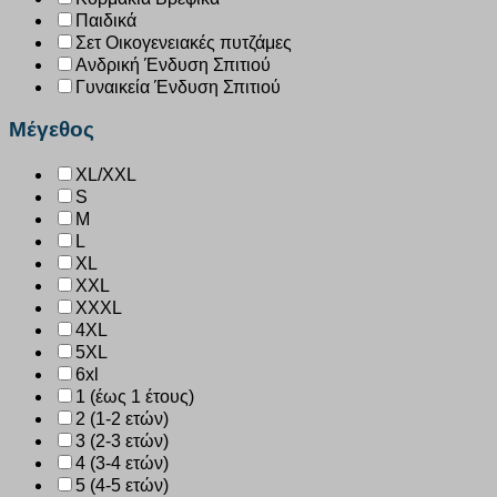
Παιδικά
Σετ Οικογενειακές πυτζάμες
Ανδρική Ένδυση Σπιτιού
Γυναικεία Ένδυση Σπιτιού
Μέγεθος
XL/XXL
S
M
L
XL
XXL
XXXL
4XL
5XL
6xl
1 (έως 1 έτους)
2 (1-2 ετών)
3 (2-3 ετών)
4 (3-4 ετών)
5 (4-5 ετών)