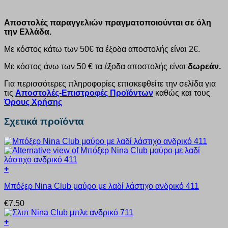
Αποστολές παραγγελιών πραγματοποιούνται σε όλη
την Ελλάδα.
Με κόστος κάτω των 50€ τα έξοδα αποστολής είναι 2€.
Με κόστος άνω των 50 € τα έξοδα αποστολής είναι
δωρεάν.
Για περισσότερες πληροφορίες επισκεφθείτε την σελίδα για
τις
Αποστολές-Επιστροφές Προϊόντων
καθώς και τους
Όρους Χρήσης
Σχετικά προϊόντα
+
Αυτό
Μπόξερ Nina Club μαύρο με λαδί λάστιχο ανδρικό 411
το
προϊόν
€
7.50
έχει
πολλαπλές
+
παραλλαγές.