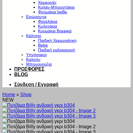
Χειμερινές
Κολάν-Μπουστάκια
Φορμάκια beBe
Εσώρουχα
Φανελάκια
Κυλοτάκια
Κορμάκια Βρεφικά
Κάλτσες
Παιδική Χειμωνιάτικη
Bebe
Παιδική καλοκαιρινή
Υπνόσακοι
Καλσόν
Μπουρνούζια
ΠΡΟΣΦΟΡΕΣ
BLOG
Σύνδεση / Εγγραφή
Home
»
Shop
NEW