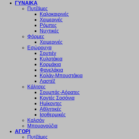
ΓΥΝΑΙΚΑ
Πυτζάμες
Καλοκαιρινές
Χειμερινές
Ρόμπες
Νυχτικές
Φόρμες
Χειμερινές
Εσώρουχα
Σουτιέν
Κυλοτάκια
Κορμάκια
Φανελάκια
Κολάν-Μπουστάκια
Λαστέξ
Κάλτσες
Σουμπάς-Αόρατες
Κοντές Σοσόνια
Ημίκοντες
Αθλητικές
Ισοθερμικές
Καλσόν
Μπουρνούζια
ΑΓΟΡΙ
Πυτζάμες