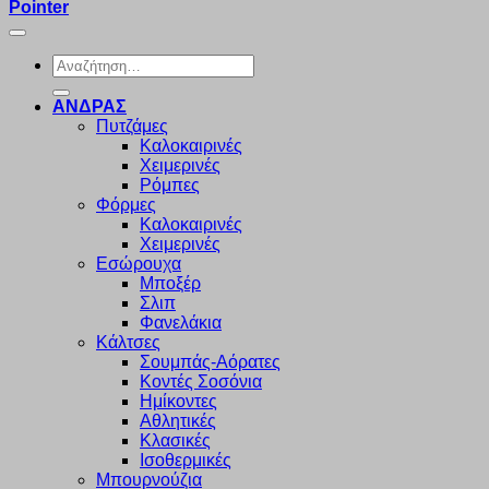
Pointer
Αναζήτηση
για:
ΑΝΔΡΑΣ
Πυτζάμες
Καλοκαιρινές
Χειμερινές
Ρόμπες
Φόρμες
Καλοκαιρινές
Χειμερινές
Εσώρουχα
Μποξέρ
Σλιπ
Φανελάκια
Κάλτσες
Σουμπάς-Αόρατες
Κοντές Σοσόνια
Ημίκοντες
Αθλητικές
Κλασικές
Ισοθερμικές
Μπουρνούζια