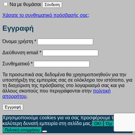
Να με θυμάσαι
Σύνδεση
Χάσατε το συνθηματικό πρόσβασής σας;
Εγγραφή
Απαιτείται
Όνομα χρήστη
*
Απαιτείται
Διεύθυνση email
*
Απαιτείται
Συνθηματικό
*
Τα προσωπικά σας δεδομένα θα χρησιμοποιηθούν για την
υποστήριξη της εμπειρίας σας σε ολόκληρο τον ιστότοπο, για
τη διαχείριση της πρόσβασης στο λογαριασμό σας και για
άλλους σκοπούς που περιγράφονται στην
πολιτική
απορρήτου
.
Εγγραφή
Χρησιμοποιούμε cookies για να σας προσφέρουμε την
καλύτερη δυνατή εμπειρία στη σελίδα μας.
ΟΚ!
Όχι
Πολιτική απορρήτου