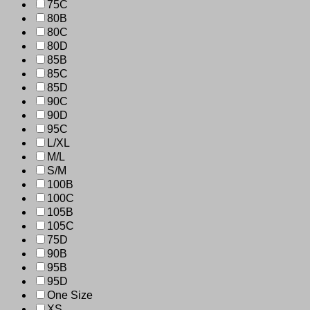
75C
80B
80C
80D
85B
85C
85D
90C
90D
95C
L/XL
M/L
S/M
100B
100C
105B
105C
75D
90B
95B
95D
One Size
XS