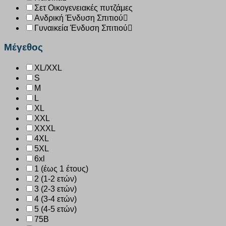
Σετ Οικογενειακές πυτζάμες
Ανδρική Ένδυση Σπιτιού
Γυναικεία Ένδυση Σπιτιού
Μέγεθος
XL/XXL
S
M
L
XL
XXL
XXXL
4XL
5XL
6xl
1 (έως 1 έτους)
2 (1-2 ετών)
3 (2-3 ετών)
4 (3-4 ετών)
5 (4-5 ετών)
75B