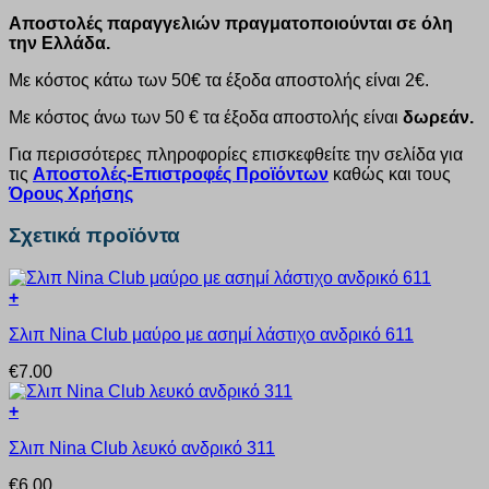
Αποστολές παραγγελιών πραγματοποιούνται σε όλη
την Ελλάδα.
Με κόστος κάτω των 50€ τα έξοδα αποστολής είναι 2€.
Με κόστος άνω των 50 € τα έξοδα αποστολής είναι
δωρεάν.
Για περισσότερες πληροφορίες επισκεφθείτε την σελίδα για
τις
Αποστολές-Επιστροφές Προϊόντων
καθώς και τους
Όρους Χρήσης
Σχετικά προϊόντα
+
Αυτό
Σλιπ Nina Club μαύρο με ασημί λάστιχο ανδρικό 611
το
προϊόν
€
7.00
έχει
πολλαπλές
+
παραλλαγές.
Αυτό
Οι
Σλιπ Nina Club λευκό ανδρικό 311
το
επιλογές
προϊόν
μπορούν
€
6.00
έχει