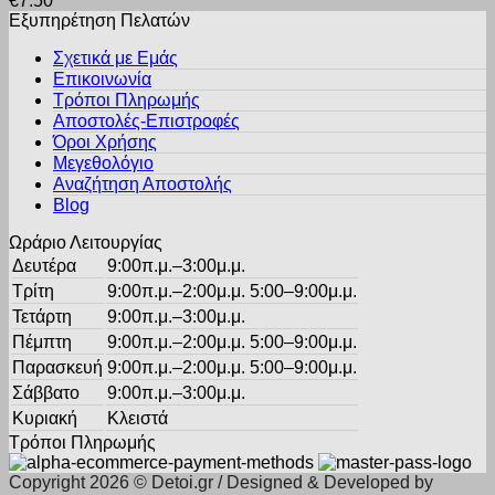
€
7.50
έχει
να
Εξυπηρέτηση Πελατών
πολλαπλές
επιλεγούν
παραλλαγές.
στη
Σχετικά με Εμάς
Οι
σελίδα
Επικοινωνία
επιλογές
του
Τρόποι Πληρωμής
μπορούν
προϊόντος
Αποστολές-Επιστροφές
να
Όροι Χρήσης
επιλεγούν
στη
Μεγεθολόγιο
σελίδα
Αναζήτηση Αποστολής
του
Blog
προϊόντος
Ωράριο Λειτουργίας
Δευτέρα
9:00π.μ.–3:00μ.μ.
Τρίτη
9:00π.μ.–2:00μ.μ. 5:00–9:00μ.μ.
Τετάρτη
9:00π.μ.–3:00μ.μ.
Πέμπτη
9:00π.μ.–2:00μ.μ. 5:00–9:00μ.μ.
Παρασκευή
9:00π.μ.–2:00μ.μ. 5:00–9:00μ.μ.
Σάββατο
9:00π.μ.–3:00μ.μ.
Κυριακή
Κλειστά
Τρόποι Πληρωμής
Copyright 2026 © Detoi.gr / Designed & Developed by