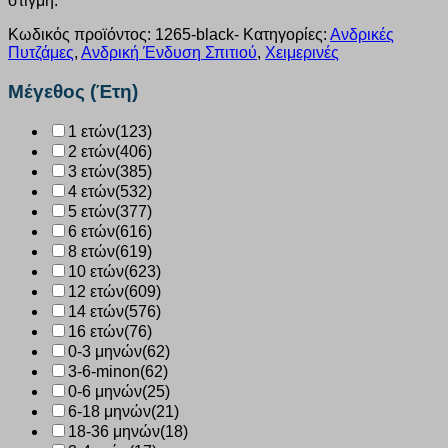
στιγμή.
Κωδικός προϊόντος:
1265-black-
Κατηγορίες:
Ανδρικές
Πυτζάμες
,
Ανδρική Ένδυση Σπιτιού
,
Χειμερινές
Μέγεθος (Έτη)
1 ετών
(123)
2 ετών
(406)
3 ετών
(385)
4 ετών
(532)
5 ετών
(377)
6 ετών
(616)
8 ετών
(619)
10 ετών
(623)
12 ετών
(609)
14 ετών
(576)
16 ετών
(76)
0-3 μηνών
(62)
3-6-minon
(62)
0-6 μηνών
(25)
6-18 μηνών
(21)
18-36 μηνών
(18)