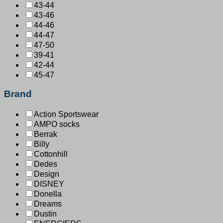
43-44
43-46
44-46
44-47
47-50
39-41
42-44
45-47
Brand
Action Sportswear
AMPO socks
Berrak
Billy
Cottonhill
Dedes
Design
DISNEY
Donella
Dreams
Dustin