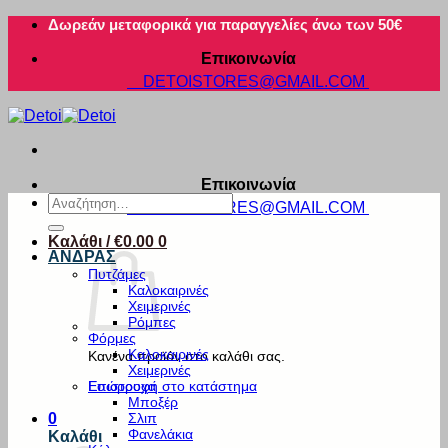
Μετάβαση
Δωρεάν μεταφορικά για παραγγελίες άνω των 50€
στο
Επικοινωνία
περιεχόμενο
DETOISTORES@GMAIL.COM
Επικοινωνία
Αναζήτηση
DETOISTORES@GMAIL.COM
για:
Καλάθι /
€
0.00
0
ΑΝΔΡΑΣ
Πυτζάμες
Καλοκαιρινές
Χειμερινές
Ρόμπες
Φόρμες
Καλοκαιρινές
Κανένα προϊόν στο καλάθι σας.
Χειμερινές
Εσώρουχα
Επιστροφή στο κατάστημα
Μποξέρ
Σλιπ
0
Φανελάκια
Καλάθι