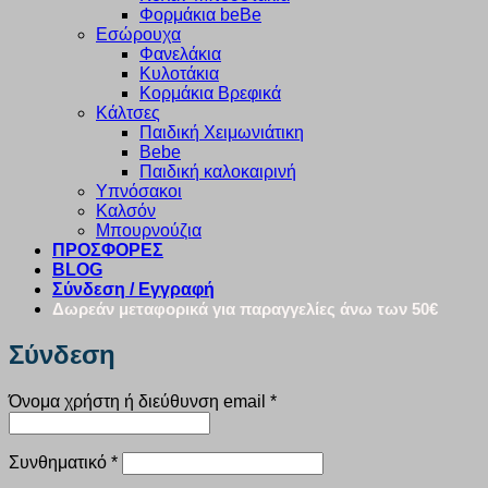
Φορμάκια beBe
Εσώρουχα
Φανελάκια
Κυλοτάκια
Κορμάκια Βρεφικά
Κάλτσες
Παιδική Χειμωνιάτικη
Bebe
Παιδική καλοκαιρινή
Υπνόσακοι
Καλσόν
Μπουρνούζια
ΠΡΟΣΦΟΡΕΣ
BLOG
Σύνδεση / Εγγραφή
Δωρεάν μεταφορικά για παραγγελίες άνω των 50€
Σύνδεση
Απαιτείται
Όνομα χρήστη ή διεύθυνση email
*
Απαιτείται
Συνθηματικό
*