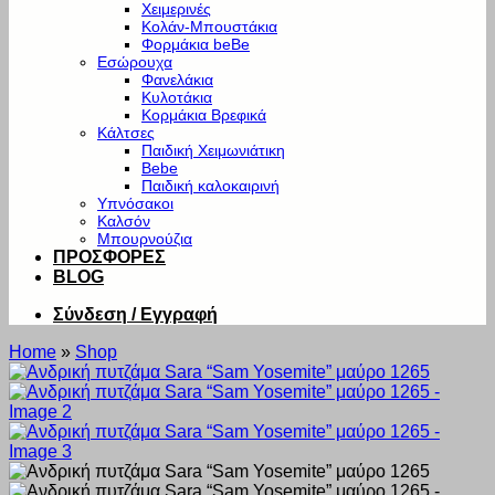
Χειμερινές
Κολάν-Μπουστάκια
Φορμάκια beBe
Εσώρουχα
Φανελάκια
Κυλοτάκια
Κορμάκια Βρεφικά
Κάλτσες
Παιδική Χειμωνιάτικη
Bebe
Παιδική καλοκαιρινή
Υπνόσακοι
Καλσόν
Μπουρνούζια
ΠΡΟΣΦΟΡΕΣ
BLOG
Σύνδεση / Εγγραφή
Home
»
Shop