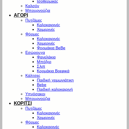
Ισοθερμικές
Καλσόν
Μπουρνούζια
ΑΓΟΡΙ
Πυτζάμες
Καλοκαιρινές
Χειμερινές
Φόρμες
Καλοκαιρινές
Χειμερινές
Φορμάκια BeBe
Εσώρουχα
Φανελάκια
Μπόξερ
Σλιπ
Κορμάκια Βρεφικά
Κάλτσες
Παιδική χειμωνιάτικη
Bebe
Παιδική καλοκαιρινή
Υπνόσακοι
Μπουρνούζια
ΚΟΡΙΤΣΙ
Πυτζάμες
Καλοκαιρινές
Χειμερινές
Φόρμες
Καλοκαρινές