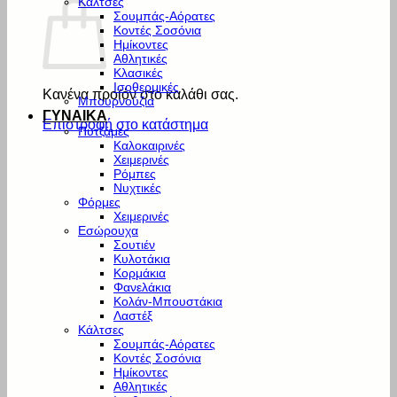
Κάλτσες
Σουμπάς-Αόρατες
Κοντές Σοσόνια
Ημίκοντες
Αθλητικές
Κλασικές
Ισοθερμικές
Κανένα προϊόν στο καλάθι σας.
Μπουρνούζια
ΓΥΝΑΙΚΑ
Επιστροφή στο κατάστημα
Πυτζάμες
Καλοκαιρινές
Χειμερινές
Ρόμπες
Νυχτικές
Φόρμες
Χειμερινές
Εσώρουχα
Σουτιέν
Κυλοτάκια
Κορμάκια
Φανελάκια
Κολάν-Μπουστάκια
Λαστέξ
Κάλτσες
Σουμπάς-Αόρατες
Κοντές Σοσόνια
Ημίκοντες
Αθλητικές