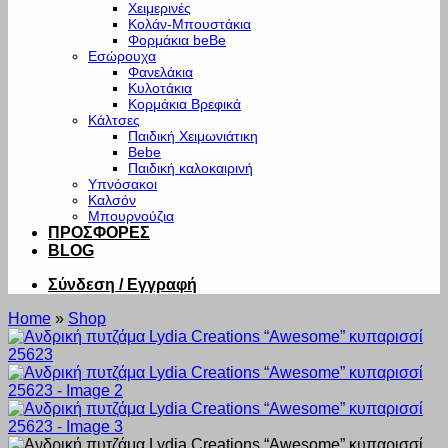
Χειμερινές
Κολάν-Μπουστάκια
Φορμάκια beBe
Εσώρουχα
Φανελάκια
Κυλοτάκια
Κορμάκια Βρεφικά
Κάλτσες
Παιδική Χειμωνιάτικη
Bebe
Παιδική καλοκαιρινή
Υπνόσακοι
Καλσόν
Μπουρνούζια
ΠΡΟΣΦΟΡΕΣ
BLOG
Σύνδεση / Εγγραφή
Home
»
Shop