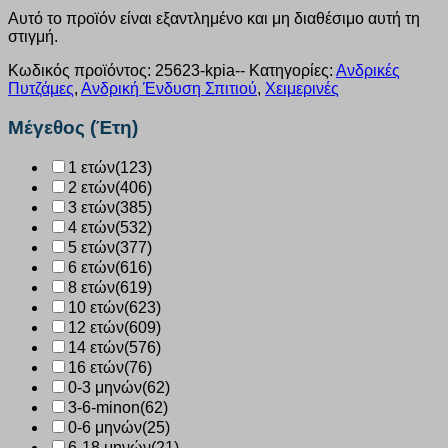
Αυτό το προϊόν είναι εξαντλημένο και μη διαθέσιμο αυτή τη
στιγμή.
Κωδικός προϊόντος:
25623-kpia--
Κατηγορίες:
Ανδρικές
Πυτζάμες
,
Ανδρική Ένδυση Σπιτιού
,
Χειμερινές
Μέγεθος (Έτη)
1 ετών
(123)
2 ετών
(406)
3 ετών
(385)
4 ετών
(532)
5 ετών
(377)
6 ετών
(616)
8 ετών
(619)
10 ετών
(623)
12 ετών
(609)
14 ετών
(576)
16 ετών
(76)
0-3 μηνών
(62)
3-6-minon
(62)
0-6 μηνών
(25)
6-18 μηνών
(21)