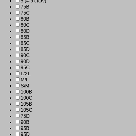
5 (4-5 ετών)
75B
75C
80B
80C
80D
85B
85C
85D
90C
90D
95C
L/XL
M/L
S/M
100B
100C
105B
105C
75D
90B
95B
95D