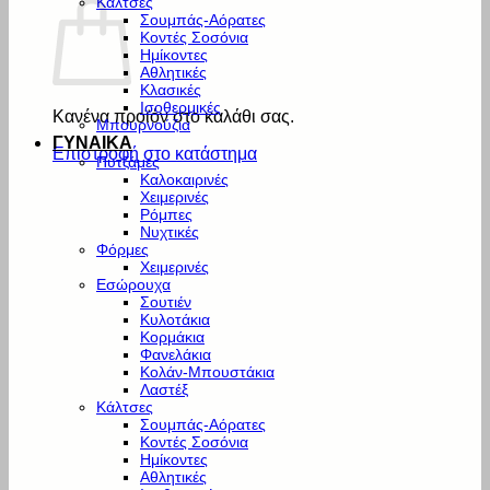
Κάλτσες
Σουμπάς-Αόρατες
Κοντές Σοσόνια
Ημίκοντες
Αθλητικές
Κλασικές
Ισοθερμικές
Κανένα προϊόν στο καλάθι σας.
Μπουρνούζια
ΓΥΝΑΙΚΑ
Επιστροφή στο κατάστημα
Πυτζάμες
Καλοκαιρινές
Χειμερινές
Ρόμπες
Νυχτικές
Φόρμες
Χειμερινές
Εσώρουχα
Σουτιέν
Κυλοτάκια
Κορμάκια
Φανελάκια
Κολάν-Μπουστάκια
Λαστέξ
Κάλτσες
Σουμπάς-Αόρατες
Κοντές Σοσόνια
Ημίκοντες
Αθλητικές