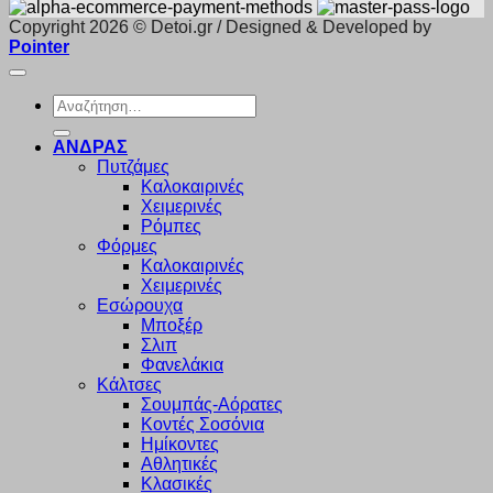
Copyright 2026 © Detoi.gr / Designed & Developed by
Pointer
Αναζήτηση
για:
ΑΝΔΡΑΣ
Πυτζάμες
Καλοκαιρινές
Χειμερινές
Ρόμπες
Φόρμες
Καλοκαιρινές
Χειμερινές
Εσώρουχα
Μποξέρ
Σλιπ
Φανελάκια
Κάλτσες
Σουμπάς-Αόρατες
Κοντές Σοσόνια
Ημίκοντες
Αθλητικές
Κλασικές