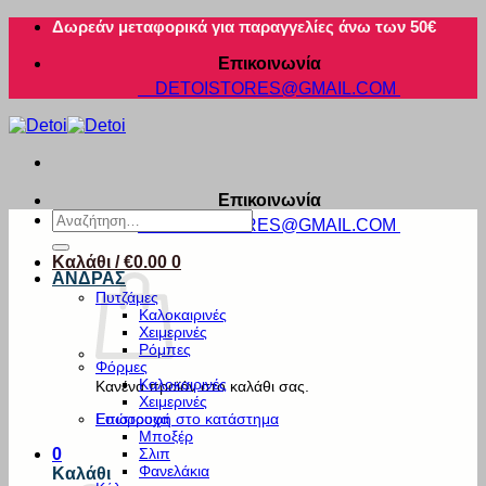
Μετάβαση
Δωρεάν μεταφορικά για παραγγελίες άνω των 50€
στο
Επικοινωνία
περιεχόμενο
DETOISTORES@GMAIL.COM
Επικοινωνία
Αναζήτηση
DETOISTORES@GMAIL.COM
για:
Καλάθι /
€
0.00
0
ΑΝΔΡΑΣ
Πυτζάμες
Καλοκαιρινές
Χειμερινές
Ρόμπες
Φόρμες
Καλοκαιρινές
Κανένα προϊόν στο καλάθι σας.
Χειμερινές
Εσώρουχα
Επιστροφή στο κατάστημα
Μποξέρ
Σλιπ
0
Φανελάκια
Καλάθι