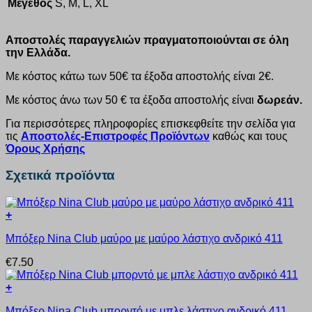
Μέγεθος
S, M, L, XL
Αποστολές παραγγελιών πραγματοποιούνται σε όλη
την Ελλάδα.
Με κόστος κάτω των 50€ τα έξοδα αποστολής είναι 2€.
Με κόστος άνω των 50 € τα έξοδα αποστολής είναι
δωρεάν.
Για περισσότερες πληροφορίες επισκεφθείτε την σελίδα για
τις
Αποστολές-Επιστροφές Προϊόντων
καθώς και τους
Όρους Χρήσης
Σχετικά προϊόντα
+
Αυτό
Μπόξερ Nina Club μαύρο με μαύρο λάστιχο ανδρικό 411
το
προϊόν
€
7.50
έχει
πολλαπλές
+
παραλλαγές.
Αυτό
Οι
Μπόξερ Nina Club μπορντό με μπλε λάστιχο ανδρικό 411
το