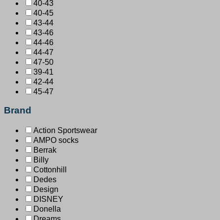
40-43
40-45
43-44
43-46
44-46
44-47
47-50
39-41
42-44
45-47
Brand
Action Sportswear
AMPO socks
Berrak
Billy
Cottonhill
Dedes
Design
DISNEY
Donella
Dreams