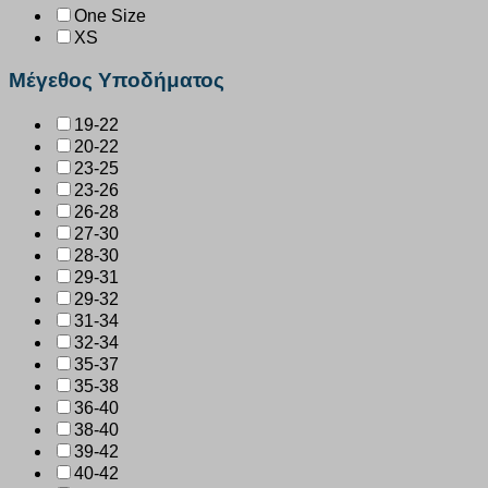
One Size
XS
Μέγεθος Υποδήματος
19-22
20-22
23-25
23-26
26-28
27-30
28-30
29-31
29-32
31-34
32-34
35-37
35-38
36-40
38-40
39-42
40-42