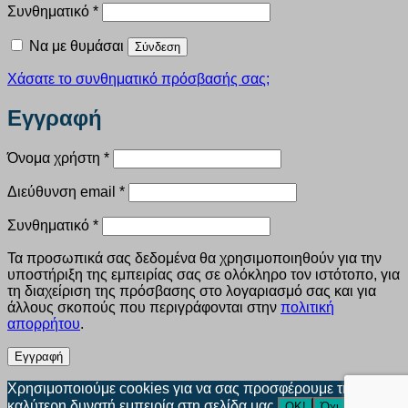
Απαιτείται
Συνθηματικό
*
Να με θυμάσαι
Σύνδεση
Χάσατε το συνθηματικό πρόσβασής σας;
Εγγραφή
Απαιτείται
Όνομα χρήστη
*
Απαιτείται
Διεύθυνση email
*
Απαιτείται
Συνθηματικό
*
Τα προσωπικά σας δεδομένα θα χρησιμοποιηθούν για την
υποστήριξη της εμπειρίας σας σε ολόκληρο τον ιστότοπο, για
τη διαχείριση της πρόσβασης στο λογαριασμό σας και για
άλλους σκοπούς που περιγράφονται στην
πολιτική
απορρήτου
.
Εγγραφή
Χρησιμοποιούμε cookies για να σας προσφέρουμε την
καλύτερη δυνατή εμπειρία στη σελίδα μας.
ΟΚ!
Όχι