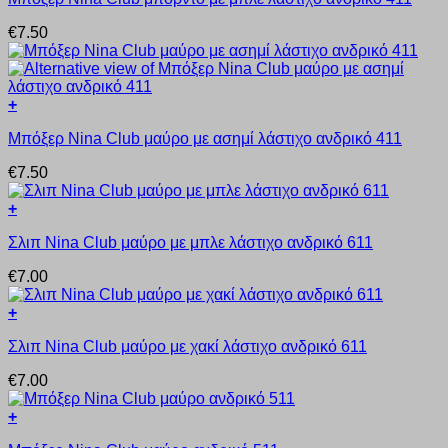
επιλογές
προϊόν
μπορούν
€
7.50
έχει
να
πολλαπλές
επιλεγούν
παραλλαγές.
στη
Οι
σελίδα
+
επιλογές
του
Αυτό
μπορούν
προϊόντος
Μπόξερ Nina Club μαύρο με ασημί λάστιχο ανδρικό 411
το
να
προϊόν
επιλεγούν
€
7.50
έχει
στη
πολλαπλές
σελίδα
+
παραλλαγές.
του
Αυτό
Οι
προϊόντος
Σλιπ Nina Club μαύρο με μπλε λάστιχο ανδρικό 611
το
επιλογές
προϊόν
μπορούν
€
7.00
έχει
να
πολλαπλές
επιλεγούν
+
παραλλαγές.
στη
Αυτό
Οι
σελίδα
Σλιπ Nina Club μαύρο με χακί λάστιχο ανδρικό 611
το
επιλογές
του
προϊόν
μπορούν
προϊόντος
€
7.00
έχει
να
πολλαπλές
επιλεγούν
+
παραλλαγές.
στη
Αυτό
Οι
σελίδα