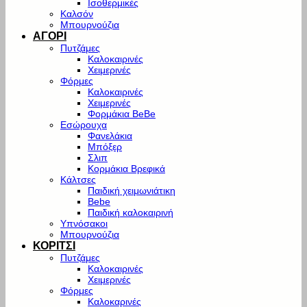
Ισοθερμικές
Καλσόν
Μπουρνούζια
ΑΓΟΡΙ
Πυτζάμες
Καλοκαιρινές
Χειμερινές
Φόρμες
Καλοκαιρινές
Χειμερινές
Φορμάκια BeBe
Εσώρουχα
Φανελάκια
Μπόξερ
Σλιπ
Κορμάκια Βρεφικά
Κάλτσες
Παιδική χειμωνιάτικη
Bebe
Παιδική καλοκαιρινή
Υπνόσακοι
Μπουρνούζια
ΚΟΡΙΤΣΙ
Πυτζάμες
Καλοκαιρινές
Χειμερινές
Φόρμες
Καλοκαρινές