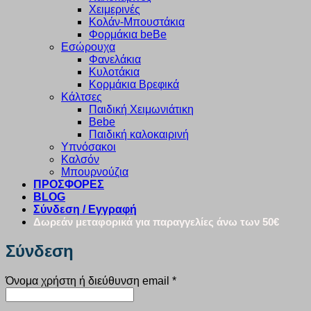
Χειμερινές
Κολάν-Μπουστάκια
Φορμάκια beBe
Εσώρουχα
Φανελάκια
Κυλοτάκια
Κορμάκια Βρεφικά
Κάλτσες
Παιδική Χειμωνιάτικη
Bebe
Παιδική καλοκαιρινή
Υπνόσακοι
Καλσόν
Μπουρνούζια
ΠΡΟΣΦΟΡΕΣ
BLOG
Σύνδεση / Εγγραφή
Δωρεάν μεταφορικά για παραγγελίες άνω των 50€
Σύνδεση
Απαιτείται
Όνομα χρήστη ή διεύθυνση email
*