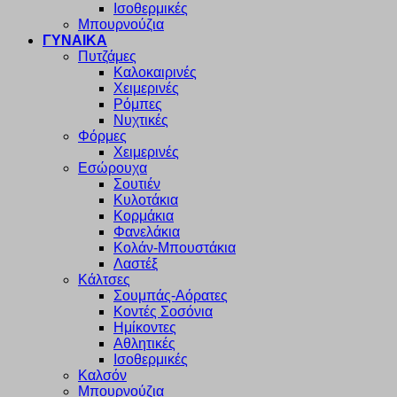
Ισοθερμικές
Μπουρνούζια
ΓΥΝΑΙΚΑ
Πυτζάμες
Καλοκαιρινές
Χειμερινές
Ρόμπες
Νυχτικές
Φόρμες
Χειμερινές
Εσώρουχα
Σουτιέν
Κυλοτάκια
Κορμάκια
Φανελάκια
Κολάν-Μπουστάκια
Λαστέξ
Κάλτσες
Σουμπάς-Αόρατες
Κοντές Σοσόνια
Ημίκοντες
Αθλητικές
Ισοθερμικές
Καλσόν
Μπουρνούζια