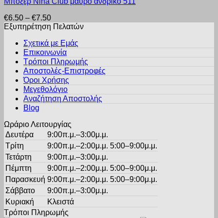
Μπόξερ Nina Club μαύρο ανδρικό 511
το
επιλογές
του
προϊόν
μπορούν
προϊόντος
Price
€
6.50
–
€
7.50
έχει
να
range:
Εξυπηρέτηση Πελατών
πολλαπλές
επιλεγούν
€6.50
παραλλαγές.
στη
Σχετικά με Εμάς
through
Οι
σελίδα
Επικοινωνία
€7.50
επιλογές
του
Τρόποι Πληρωμής
μπορούν
προϊόντος
Αποστολές-Επιστροφές
να
Όροι Χρήσης
επιλεγούν
στη
Μεγεθολόγιο
σελίδα
Αναζήτηση Αποστολής
του
Blog
προϊόντος
Ωράριο Λειτουργίας
Δευτέρα
9:00π.μ.–3:00μ.μ.
Τρίτη
9:00π.μ.–2:00μ.μ. 5:00–9:00μ.μ.
Τετάρτη
9:00π.μ.–3:00μ.μ.
Πέμπτη
9:00π.μ.–2:00μ.μ. 5:00–9:00μ.μ.
Παρασκευή
9:00π.μ.–2:00μ.μ. 5:00–9:00μ.μ.
Σάββατο
9:00π.μ.–3:00μ.μ.
Κυριακή
Κλειστά
Τρόποι Πληρωμής