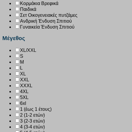
Κορμάκια Βρεφικά
Παιδικά
Σετ Οικογενειακές πυτζάμες
Ανδρική Ένδυση Σπιτιού
Γυναικεία Ένδυση Σπιτιού
Μέγεθος
XL/XXL
S
M
L
XL
XXL
XXXL
4XL
5XL
6xl
1 (έως 1 έτους)
2 (1-2 ετών)
3 (2-3 ετών)
4 (3-4 ετών)