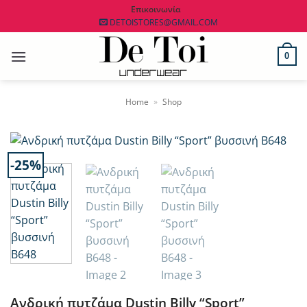
Μετάβαση
Επικοινωνία
DETOISTORES@GMAIL.COM
στο
περιεχόμενο
0
Home
»
Shop
-25%
Ανδρική πυτζάμα Dustin Billy “Sport”