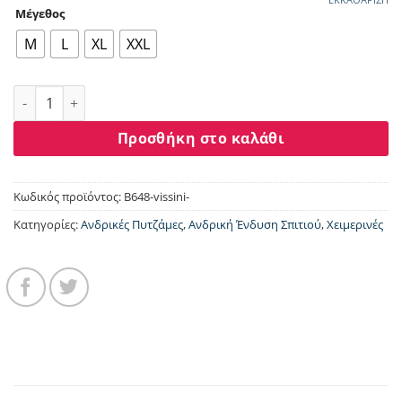
Μέγεθος
M
L
XL
XXL
Ανδρική πυτζάμα Dustin Billy “Sport” βυσσινή B648 ποσότητ
Προσθήκη στο καλάθι
Κωδικός προϊόντος:
B648-vissini-
Κατηγορίες:
Ανδρικές Πυτζάμες
,
Ανδρική Ένδυση Σπιτιού
,
Χειμερινές