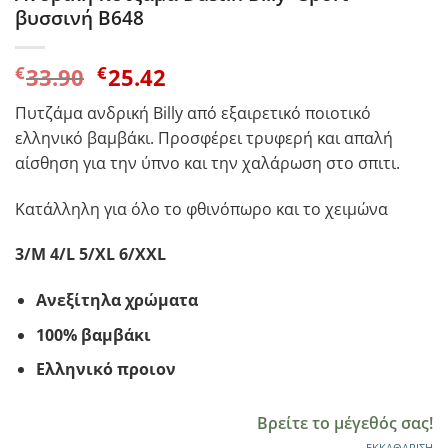
βυσσινή B648
Original
Η
€
€
33.90
25.42
price
τρέχουσα
Πυτζάμα ανδρική Billy από εξαιρετικό ποιοτικό
was:
τιμή
ελληνικό βαμβάκι. Προσφέρει τρυφερή και απαλή
€33.90.
είναι:
αίσθηση για την ύπνο και την χαλάρωση στο σπιτι.
€25.42.
Κατάλληλη για όλο το φθινόπωρο και το χειμώνα
3/M 4/L 5/XL 6/XXL
Ανεξίτηλα χρώματα
100% βαμβάκι
Ελληνικό προιον
Βρείτε το μέγεθός σας!
ΕΚΚΑΘΆΡΙΣΗ