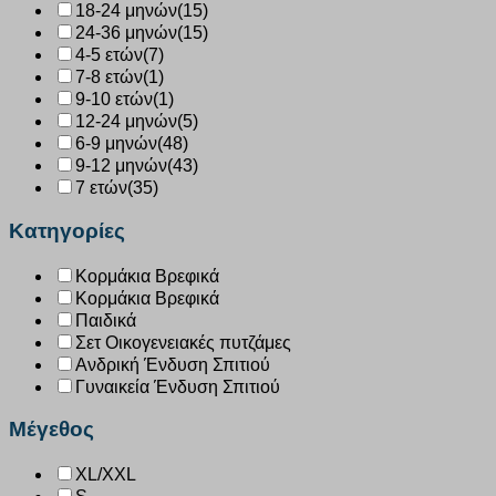
18-24 μηνών
(15)
24-36 μηνών
(15)
4-5 ετών
(7)
7-8 ετών
(1)
9-10 ετών
(1)
12-24 μηνών
(5)
6-9 μηνών
(48)
9-12 μηνών
(43)
7 ετών
(35)
Κατηγορίες
Κορμάκια Βρεφικά
Κορμάκια Βρεφικά
Παιδικά
Σετ Οικογενειακές πυτζάμες
Ανδρική Ένδυση Σπιτιού
Γυναικεία Ένδυση Σπιτιού
Μέγεθος
XL/XXL