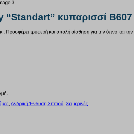
ly “Standart” κυπαρισσί B607
άκι. Προσφέρει τρυφερή και απαλή αίσθηση για την ύπνο και την
γμή.
άμες
,
Ανδρική Ένδυση Σπιτιού
,
Χειμερινές