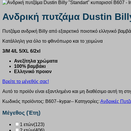
Ανδρική πυτζάμα Dustin Bil
Πυτζάμα ανδρική Billy από εξαιρετικό ποιοτικό ελληνικό βαμβ
Κατάλληλη για όλο το φθινόπωρο και το χειμώνα
3/M 4/L 5/XL 6/2xl
Ανεξίτηλα χρώματα
100% βαμβάκι
Ελληνικό προιον
Βρείτε το μέγεθός σας!
Αυτό το προϊόν είναι εξαντλημένο και μη διαθέσιμο αυτή τη στι
Κωδικός προϊόντος:
B607--kypar--
Κατηγορίες:
Ανδρικές Πυτζ
Μέγεθος (Έτη)
1 ετών
(123)
2 ετών
(406)