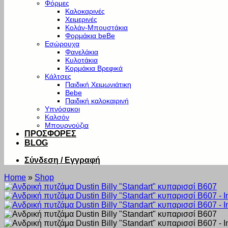
Φόρμες
Καλοκαρινές
Χειμερινές
Κολάν-Μπουστάκια
Φορμάκια beBe
Εσώρουχα
Φανελάκια
Κυλοτάκια
Κορμάκια Βρεφικά
Κάλτσες
Παιδική Χειμωνιάτικη
Bebe
Παιδική καλοκαιρινή
Υπνόσακοι
Καλσόν
Μπουρνούζια
ΠΡΟΣΦΟΡΕΣ
BLOG
Σύνδεση / Εγγραφή
Home
»
Shop