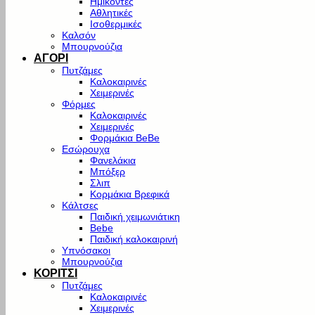
Ημίκοντες
Αθλητικές
Ισοθερμικές
Καλσόν
Μπουρνούζια
ΑΓΟΡΙ
Πυτζάμες
Καλοκαιρινές
Χειμερινές
Φόρμες
Καλοκαιρινές
Χειμερινές
Φορμάκια BeBe
Εσώρουχα
Φανελάκια
Μπόξερ
Σλιπ
Κορμάκια Βρεφικά
Κάλτσες
Παιδική χειμωνιάτικη
Bebe
Παιδική καλοκαιρινή
Υπνόσακοι
Μπουρνούζια
ΚΟΡΙΤΣΙ
Πυτζάμες
Καλοκαιρινές
Χειμερινές