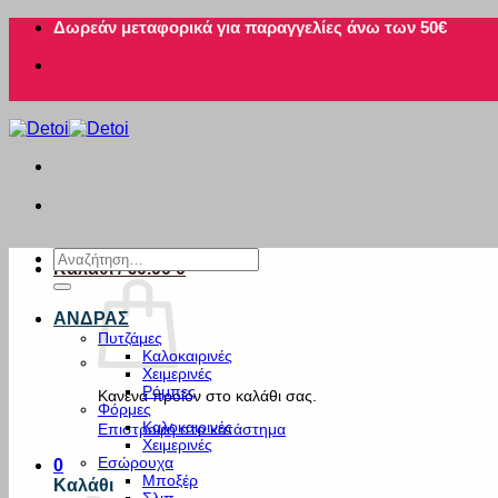
Μετάβαση
Δωρεάν μεταφορικά για παραγγελίες άνω των 50€
στο
περιεχόμενο
Αναζήτηση
Καλάθι /
€
0.00
0
για:
ΑΝΔΡΑΣ
Πυτζάμες
Καλοκαιρινές
Χειμερινές
Ρόμπες
Κανένα προϊόν στο καλάθι σας.
Φόρμες
Καλοκαιρινές
Επιστροφή στο κατάστημα
Χειμερινές
Εσώρουχα
0
Μποξέρ
Καλάθι