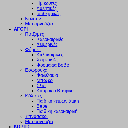
Ημίκοντες
Αθλητικές
Ισοθερμικές
Καλσόν
Μπουρνούζια
ΑΓΟΡΙ
Πυτζάμες
Καλοκαιρινές
Χειμερινές
Φόρμες
Καλοκαιρινές
Χειμερινές
Φορμάκια BeBe
Εσώρουχα
Φανελάκια
Μπόξερ
Σλιπ
Κορμάκια Βρεφικά
Κάλτσες
Παιδική χειμωνιάτικη
Bebe
Παιδική καλοκαιρινή
Υπνόσακοι
Μπουρνούζια
ΚΟΡΙΤΣΙ