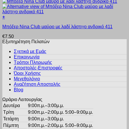
πολλαπλές
σελίδα
παραλλαγές.
του
Οι
προϊόντος
+
επιλογές
Αυτό
μπορούν
Μπόξερ Nina Club μαύρο με λαδί λάστιχο ανδρικό 411
το
να
προϊόν
επιλεγούν
€
7.50
έχει
στη
Εξυπηρέτηση Πελατών
πολλαπλές
σελίδα
παραλλαγές.
του
Σχετικά με Εμάς
Οι
προϊόντος
Επικοινωνία
επιλογές
Τρόποι Πληρωμής
μπορούν
Αποστολές-Επιστροφές
να
Όροι Χρήσης
επιλεγούν
στη
Μεγεθολόγιο
σελίδα
Αναζήτηση Αποστολής
του
Blog
προϊόντος
Ωράριο Λειτουργίας
Δευτέρα
9:00π.μ.–3:00μ.μ.
Τρίτη
9:00π.μ.–2:00μ.μ. 5:00–9:00μ.μ.
Τετάρτη
9:00π.μ.–3:00μ.μ.
Πέμπτη
9:00π.μ.–2:00μ.μ. 5:00–9:00μ.μ.