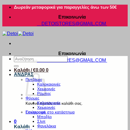
Μετάβαση
Δωρεάν μεταφορικά για παραγγελίες άνω των 50€
στο
Επικοινωνία
περιεχόμενο
DETOISTORES@GMAIL.COM
Επικοινωνία
Αναζήτηση
DETOISTORES@GMAIL.COM
για:
Καλάθι /
€
0.00
0
ΑΝΔΡΑΣ
Πυτζάμες
Καλοκαιρινές
Χειμερινές
Ρόμπες
Φόρμες
Καλοκαιρινές
Κανένα προϊόν στο καλάθι σας.
Χειμερινές
Εσώρουχα
Επιστροφή στο κατάστημα
Μποξέρ
Σλιπ
0
Φανελάκια
Καλάθι