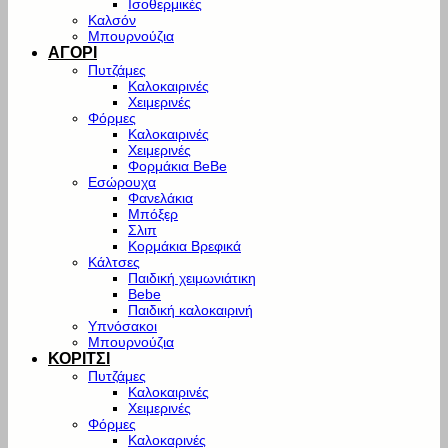
Ισοθερμικές
Καλσόν
Μπουρνούζια
ΑΓΟΡΙ
Πυτζάμες
Καλοκαιρινές
Χειμερινές
Φόρμες
Καλοκαιρινές
Χειμερινές
Φορμάκια BeBe
Εσώρουχα
Φανελάκια
Μπόξερ
Σλιπ
Κορμάκια Βρεφικά
Κάλτσες
Παιδική χειμωνιάτικη
Bebe
Παιδική καλοκαιρινή
Υπνόσακοι
Μπουρνούζια
ΚΟΡΙΤΣΙ
Πυτζάμες
Καλοκαιρινές
Χειμερινές
Φόρμες
Καλοκαρινές