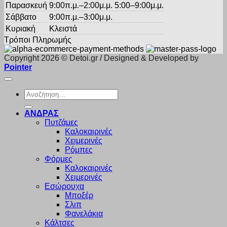
Παρασκευή
9:00π.μ.–2:00μ.μ. 5:00–9:00μ.μ.
Σάββατο
9:00π.μ.–3:00μ.μ.
Κυριακή
Κλειστά
Τρόποι Πληρωμής
Copyright 2026 © Detoi.gr / Designed & Developed by
Pointer
Αναζήτηση
για:
ΑΝΔΡΑΣ
Πυτζάμες
Καλοκαιρινές
Χειμερινές
Ρόμπες
Φόρμες
Καλοκαιρινές
Χειμερινές
Εσώρουχα
Μποξέρ
Σλιπ
Φανελάκια
Κάλτσες