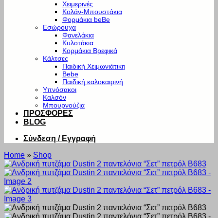
Χειμερινές
Κολάν-Μπουστάκια
Φορμάκια beBe
Εσώρουχα
Φανελάκια
Κυλοτάκια
Κορμάκια Βρεφικά
Κάλτσες
Παιδική Χειμωνιάτικη
Bebe
Παιδική καλοκαιρινή
Υπνόσακοι
Καλσόν
Μπουρνούζια
ΠΡΟΣΦΟΡΕΣ
BLOG
Σύνδεση / Εγγραφή
Home
»
Shop