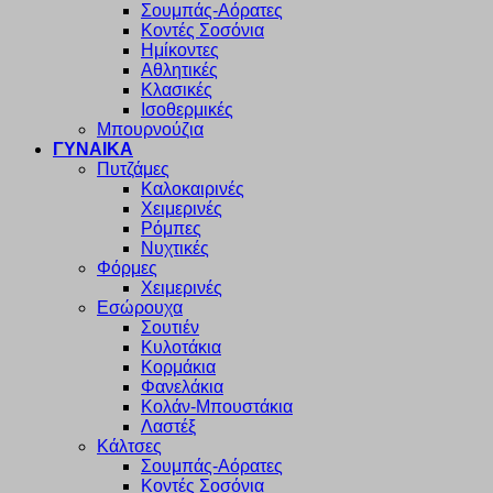
Σουμπάς-Αόρατες
Κοντές Σοσόνια
Ημίκοντες
Αθλητικές
Κλασικές
Ισοθερμικές
Μπουρνούζια
ΓΥΝΑΙΚΑ
Πυτζάμες
Καλοκαιρινές
Χειμερινές
Ρόμπες
Νυχτικές
Φόρμες
Χειμερινές
Εσώρουχα
Σουτιέν
Κυλοτάκια
Κορμάκια
Φανελάκια
Κολάν-Μπουστάκια
Λαστέξ
Κάλτσες
Σουμπάς-Αόρατες
Κοντές Σοσόνια