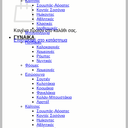
Κάλτσες
Σουμπάς-Αόρατες
Κοντές Σοσόνια
Ημίκοντες
Αθλητικές
Κλασικές
Ισοθερμικές
Κανένα προϊόν στο καλάθι σας.
Μπουρνούζια
ΓΥΝΑΙΚΑ
Επιστροφή στο κατάστημα
Πυτζάμες
Καλοκαιρινές
Χειμερινές
Ρόμπες
Νυχτικές
Φόρμες
Χειμερινές
Εσώρουχα
Σουτιέν
Κυλοτάκια
Κορμάκια
Φανελάκια
Κολάν-Μπουστάκια
Λαστέξ
Κάλτσες
Σουμπάς-Αόρατες
Κοντές Σοσόνια
Ημίκοντες
Αθλητικές