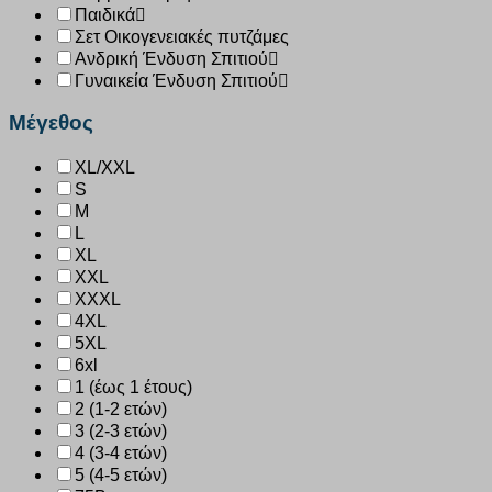
Παιδικά
Σετ Οικογενειακές πυτζάμες
Ανδρική Ένδυση Σπιτιού
Γυναικεία Ένδυση Σπιτιού
Μέγεθος
XL/XXL
S
M
L
XL
XXL
XXXL
4XL
5XL
6xl
1 (έως 1 έτους)
2 (1-2 ετών)
3 (2-3 ετών)
4 (3-4 ετών)
5 (4-5 ετών)