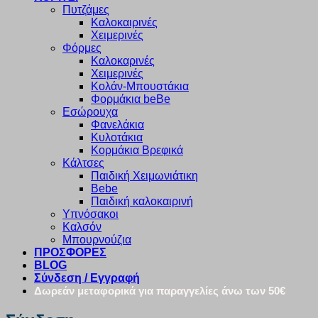
Πυτζάμες
Καλοκαιρινές
Χειμερινές
Φόρμες
Καλοκαρινές
Χειμερινές
Κολάν-Μπουστάκια
Φορμάκια beBe
Εσώρουχα
Φανελάκια
Κυλοτάκια
Κορμάκια Βρεφικά
Κάλτσες
Παιδική Χειμωνιάτικη
Bebe
Παιδική καλοκαιρινή
Υπνόσακοι
Καλσόν
Μπουρνούζια
ΠΡΟΣΦΟΡΕΣ
BLOG
Σύνδεση / Εγγραφή
Δωρεάν μεταφορικά για παραγγελίες άνω των 50€