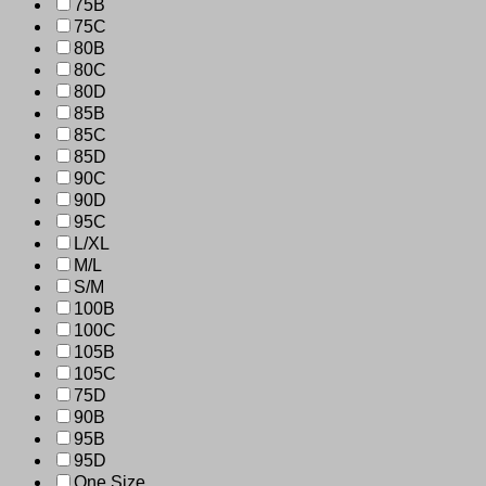
75B
75C
80B
80C
80D
85B
85C
85D
90C
90D
95C
L/XL
M/L
S/M
100B
100C
105B
105C
75D
90B
95B
95D
One Size