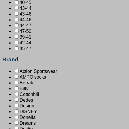
40-45
43-44
43-46
44-46
44-47
47-50
39-41
42-44
45-47
Brand
Action Sportswear
AMPO socks
Berrak
Billy
Cottonhill
Dedes
Design
DISNEY
Donella
Dreams
Dustin