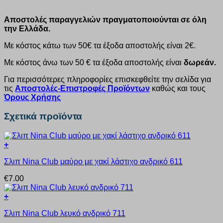
Αποστολές παραγγελιών πραγματοποιούνται σε όλη
την Ελλάδα.
Με κόστος κάτω των 50€ τα έξοδα αποστολής είναι 2€.
Με κόστος άνω των 50 € τα έξοδα αποστολής είναι
δωρεάν.
Για περισσότερες πληροφορίες επισκεφθείτε την σελίδα για
τις
Αποστολές-Επιστροφές Προϊόντων
καθώς και τους
Όρους Χρήσης
Σχετικά προϊόντα
+
Αυτό
Σλιπ Nina Club μαύρο με χακί λάστιχο ανδρικό 611
το
προϊόν
€
7.00
έχει
πολλαπλές
+
παραλλαγές.
Αυτό
Οι
Σλιπ Nina Club λευκό ανδρικό 711
το
επιλογές
προϊόν