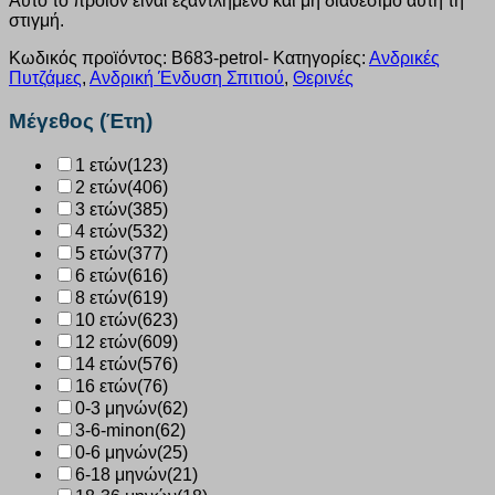
Αυτό το προϊόν είναι εξαντλημένο και μη διαθέσιμο αυτή τη
στιγμή.
Κωδικός προϊόντος:
B683-petrol-
Κατηγορίες:
Ανδρικές
Πυτζάμες
,
Ανδρική Ένδυση Σπιτιού
,
Θερινές
Μέγεθος (Έτη)
1 ετών
(123)
2 ετών
(406)
3 ετών
(385)
4 ετών
(532)
5 ετών
(377)
6 ετών
(616)
8 ετών
(619)
10 ετών
(623)
12 ετών
(609)
14 ετών
(576)
16 ετών
(76)
0-3 μηνών
(62)
3-6-minon
(62)
0-6 μηνών
(25)
6-18 μηνών
(21)