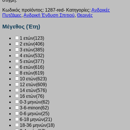
στιγμή.
Κωδικός προϊόντος:
1287-red-
Κατηγορίες:
Ανδρικές
Πυτζάμες
,
Ανδρική Ένδυση Σπιτιού
,
Θερινές
Μέγεθος (Έτη)
1 ετών
(123)
2 ετών
(406)
3 ετών
(385)
4 ετών
(532)
5 ετών
(377)
6 ετών
(616)
8 ετών
(619)
10 ετών
(623)
12 ετών
(609)
14 ετών
(576)
16 ετών
(76)
0-3 μηνών
(62)
3-6-minon
(62)
0-6 μηνών
(25)
6-18 μηνών
(21)
18-36 μηνών
(18)