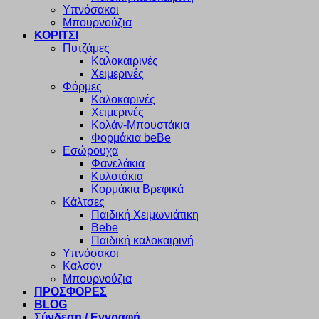
Υπνόσακοι
Μπουρνούζια
ΚΟΡΙΤΣΙ
Πυτζάμες
Καλοκαιρινές
Χειμερινές
Φόρμες
Καλοκαρινές
Χειμερινές
Κολάν-Μπουστάκια
Φορμάκια beBe
Εσώρουχα
Φανελάκια
Κυλοτάκια
Κορμάκια Βρεφικά
Κάλτσες
Παιδική Χειμωνιάτικη
Bebe
Παιδική καλοκαιρινή
Υπνόσακοι
Καλσόν
Μπουρνούζια
ΠΡΟΣΦΟΡΕΣ
BLOG
Σύνδεση / Εγγραφή