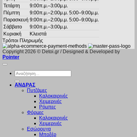
Τετάρτη
9:00π.μ.–3:00μ.μ.
Πέμπτη
9:00π.μ.–2:00μ.μ. 5:00–9:00μ.μ.
Παρασκευή
9:00π.μ.–2:00μ.μ. 5:00–9:00μ.μ.
Σάββατο
9:00π.μ.–3:00μ.μ.
Κυριακή
Κλειστά
Τρόποι Πληρωμής
Copyright 2026 © Detoi.gr / Designed & Developed by
Pointer
Αναζήτηση
για:
ΑΝΔΡΑΣ
Πυτζάμες
Καλοκαιρινές
Χειμερινές
Ρόμπες
Φόρμες
Καλοκαιρινές
Χειμερινές
Εσώρουχα
Μποξέρ