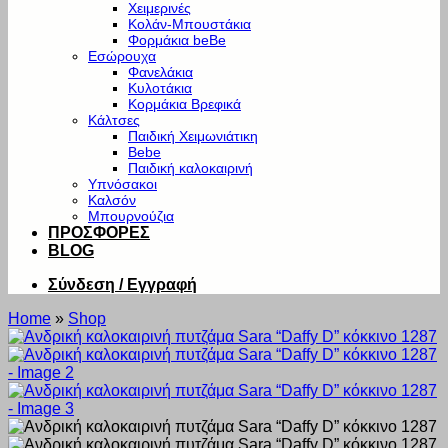
Χειμερινές
Κολάν-Μπουστάκια
Φορμάκια beBe
Εσώρουχα
Φανελάκια
Κυλοτάκια
Κορμάκια Βρεφικά
Κάλτσες
Παιδική Χειμωνιάτικη
Bebe
Παιδική καλοκαιρινή
Υπνόσακοι
Καλσόν
Μπουρνούζια
ΠΡΟΣΦΟΡΕΣ
BLOG
Σύνδεση / Εγγραφή
Home
»
Shop