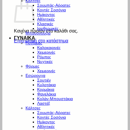
Κάλτσες
Σουμπάς-Αόρατες
Κοντές Σοσόνια
Ημίκοντες
Αθλητικές
Κλασικές
Ισοθερμικές
Κανένα προϊόν στο καλάθι σας.
Μπουρνούζια
ΓΥΝΑΙΚΑ
Επιστροφή στο κατάστημα
Πυτζάμες
Καλοκαιρινές
Χειμερινές
Ρόμπες
Νυχτικές
Φόρμες
Χειμερινές
Εσώρουχα
Σουτιέν
Κυλοτάκια
Κορμάκια
Φανελάκια
Κολάν-Μπουστάκια
Λαστέξ
Κάλτσες
Σουμπάς-Αόρατες
Κοντές Σοσόνια
Ημίκοντες
Αθλητικές