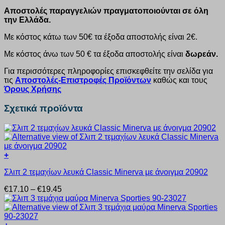
Αποστολές παραγγελιών πραγματοποιούνται σε όλη
την Ελλάδα.
Με κόστος κάτω των 50€ τα έξοδα αποστολής είναι 2€.
Με κόστος άνω των 50 € τα έξοδα αποστολής είναι
δωρεάν.
Για περισσότερες πληροφορίες επισκεφθείτε την σελίδα για
τις
Αποστολές-Επιστροφές Προϊόντων
καθώς και τους
Όρους Χρήσης
Σχετικά προϊόντα
+
Αυτό
Σλιπ 2 τεμαχίων λευκά Classic Minerva με άνοιγμα 20902
το
προϊόν
Price
€
17.10
–
€
19.45
έχει
range:
πολλαπλές
€17.10
παραλλαγές.
through
Οι
€19.45