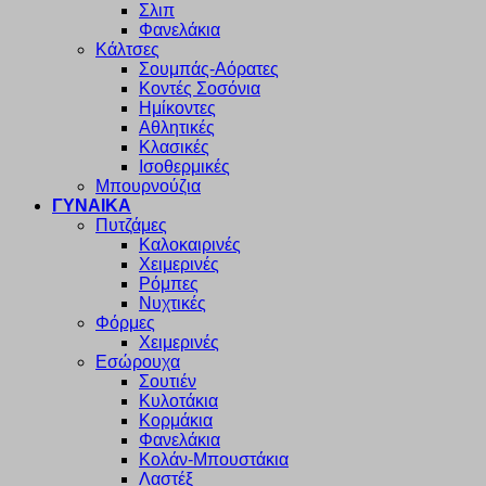
Σλιπ
Φανελάκια
Κάλτσες
Σουμπάς-Αόρατες
Κοντές Σοσόνια
Ημίκοντες
Αθλητικές
Κλασικές
Ισοθερμικές
Μπουρνούζια
ΓΥΝΑΙΚΑ
Πυτζάμες
Καλοκαιρινές
Χειμερινές
Ρόμπες
Νυχτικές
Φόρμες
Χειμερινές
Εσώρουχα
Σουτιέν
Κυλοτάκια
Κορμάκια
Φανελάκια
Κολάν-Μπουστάκια
Λαστέξ