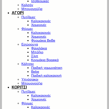
Ισοθερμικές
Καλσόν
Μπουρνούζια
ΑΓΟΡΙ
Πυτζάμες
Καλοκαιρινές
Χειμερινές
Φόρμες
Καλοκαιρινές
Χειμερινές
Φορμάκια BeBe
Εσώρουχα
Φανελάκια
Μπόξερ
Σλιπ
Κορμάκια Βρεφικά
Κάλτσες
Παιδική χειμωνιάτικη
Bebe
Παιδική καλοκαιρινή
Υπνόσακοι
Μπουρνούζια
ΚΟΡΙΤΣΙ
Πυτζάμες
Καλοκαιρινές
Χειμερινές
Φόρμες
Καλοκαρινές