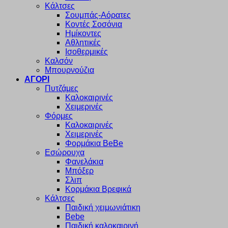
Κάλτσες
Σουμπάς-Αόρατες
Κοντές Σοσόνια
Ημίκοντες
Αθλητικές
Ισοθερμικές
Καλσόν
Μπουρνούζια
ΑΓΟΡΙ
Πυτζάμες
Καλοκαιρινές
Χειμερινές
Φόρμες
Καλοκαιρινές
Χειμερινές
Φορμάκια BeBe
Εσώρουχα
Φανελάκια
Μπόξερ
Σλιπ
Κορμάκια Βρεφικά
Κάλτσες
Παιδική χειμωνιάτικη
Bebe
Παιδική καλοκαιρινή