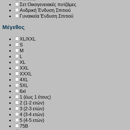
Σετ Οικογενειακές πυτζάμες
Ανδρική Ένδυση Σπιτιού
Γυναικεία Ένδυση Σπιτιού
Μέγεθος
XL/XXL
S
M
L
XL
XXL
XXXL
4XL
5XL
6xl
1 (έως 1 έτους)
2 (1-2 ετών)
3 (2-3 ετών)
4 (3-4 ετών)
5 (4-5 ετών)
75B