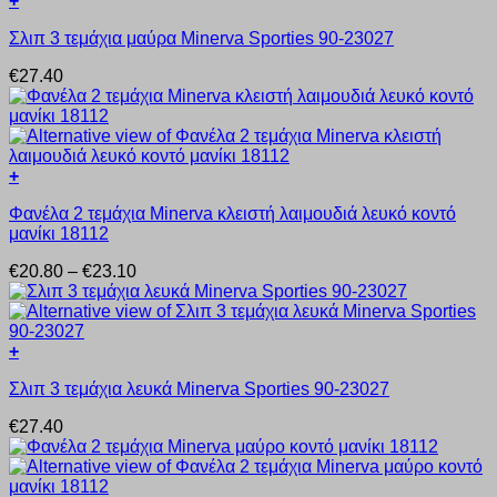
+
επιλογές
Αυτό
μπορούν
Σλιπ 3 τεμάχια μαύρα Minerva Sporties 90-23027
το
να
προϊόν
επιλεγούν
€
27.40
έχει
στη
πολλαπλές
σελίδα
παραλλαγές.
του
Οι
προϊόντος
επιλογές
+
μπορούν
Αυτό
να
Φανέλα 2 τεμάχια Minerva κλειστή λαιμουδιά λευκό κοντό
το
επιλεγούν
μανίκι 18112
προϊόν
στη
έχει
σελίδα
Price
€
20.80
–
€
23.10
πολλαπλές
του
range:
παραλλαγές.
προϊόντος
€20.80
Οι
through
επιλογές
€23.10
+
μπορούν
Αυτό
να
Σλιπ 3 τεμάχια λευκά Minerva Sporties 90-23027
το
επιλεγούν
προϊόν
στη
€
27.40
έχει
σελίδα
πολλαπλές
του
παραλλαγές.
προϊόντος
Οι