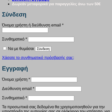
Δωρεάν μεταφορικά για παραγγελίες άνω των 50€
Σύνδεση
Απαιτείται
Όνομα χρήστη ή διεύθυνση email
*
Απαιτείται
Συνθηματικό
*
Να με θυμάσαι
Σύνδεση
Χάσατε το συνθηματικό πρόσβασής σας;
Εγγραφή
Απαιτείται
Όνομα χρήστη
*
Απαιτείται
Διεύθυνση email
*
Απαιτείται
Συνθηματικό
*
Τα προσωπικά σας δεδομένα θα χρησιμοποιηθούν για την
υποστήριξη της εμπειρίας σας σε ολόκληρο τον ιστότοπο, για