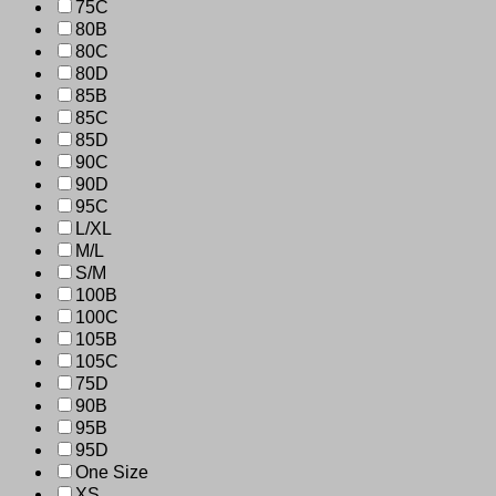
75C
80B
80C
80D
85B
85C
85D
90C
90D
95C
L/XL
M/L
S/M
100B
100C
105B
105C
75D
90B
95B
95D
One Size
XS