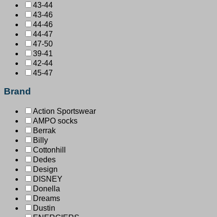
43-44
43-46
44-46
44-47
47-50
39-41
42-44
45-47
Brand
Action Sportswear
AMPO socks
Berrak
Billy
Cottonhill
Dedes
Design
DISNEY
Donella
Dreams
Dustin