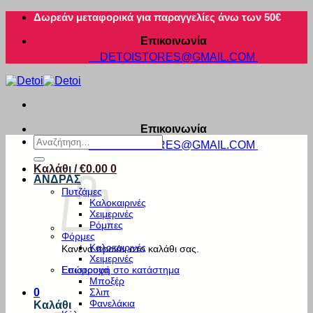
Μετάβαση
Δωρεάν μεταφορικά για παραγγελίες άνω των 50€
στο
Επικοινωνία
περιεχόμενο
DETOISTORES@GMAIL.COM
Επικοινωνία
Αναζήτηση
DETOISTORES@GMAIL.COM
για:
Καλάθι /
€
0.00
0
ΑΝΔΡΑΣ
Πυτζάμες
Καλοκαιρινές
Χειμερινές
Ρόμπες
Φόρμες
Καλοκαιρινές
Κανένα προϊόν στο καλάθι σας.
Χειμερινές
Εσώρουχα
Επιστροφή στο κατάστημα
Μποξέρ
Σλιπ
0
Φανελάκια
Καλάθι