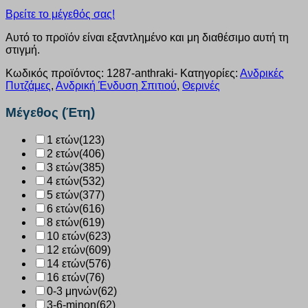
Βρείτε το μέγεθός σας!
Αυτό το προϊόν είναι εξαντλημένο και μη διαθέσιμο αυτή τη
στιγμή.
Κωδικός προϊόντος:
1287-anthraki-
Κατηγορίες:
Ανδρικές
Πυτζάμες
,
Ανδρική Ένδυση Σπιτιού
,
Θερινές
Μέγεθος (Έτη)
1 ετών
(123)
2 ετών
(406)
3 ετών
(385)
4 ετών
(532)
5 ετών
(377)
6 ετών
(616)
8 ετών
(619)
10 ετών
(623)
12 ετών
(609)
14 ετών
(576)
16 ετών
(76)
0-3 μηνών
(62)
3-6-minon
(62)