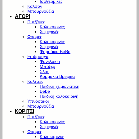
Ισοθερμικές
Καλσόν
Μπουρνούζια
ΑΓΟΡΙ
Πυτζάμες
Καλοκαιρινές
Χειμερινές
Φόρμες
Καλοκαιρινές
Χειμερινές
Φορμάκια BeBe
Εσώρουχα
Φανελάκια
Μπόξερ
Σλιπ
Κορμάκια Βρεφικά
Κάλτσες
Παιδική χειμωνιάτικη
Bebe
Παιδική καλοκαιρινή
Υπνόσακοι
Μπουρνούζια
ΚΟΡΙΤΣΙ
Πυτζάμες
Καλοκαιρινές
Χειμερινές
Φόρμες
Καλοκαρινές