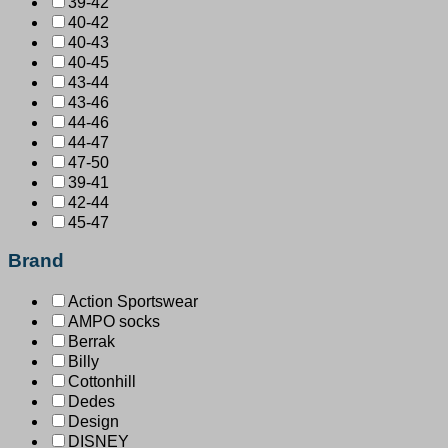
39-42
40-42
40-43
40-45
43-44
43-46
44-46
44-47
47-50
39-41
42-44
45-47
Brand
Action Sportswear
AMPO socks
Berrak
Billy
Cottonhill
Dedes
Design
DISNEY