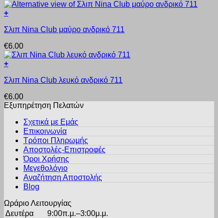
€17.10
παραλλαγές.
του
through
+
Οι
προϊόντος
Αυτό
€19.45
επιλογές
Σλιπ Nina Club μαύρο ανδρικό 711
το
μπορούν
προϊόν
να
€
6.00
έχει
επιλεγούν
πολλαπλές
στη
+
παραλλαγές.
σελίδα
Αυτό
Οι
του
Σλιπ Nina Club λευκό ανδρικό 711
το
επιλογές
προϊόντος
προϊόν
μπορούν
€
6.00
έχει
να
Εξυπηρέτηση Πελατών
πολλαπλές
επιλεγούν
παραλλαγές.
στη
Σχετικά με Εμάς
Οι
σελίδα
Επικοινωνία
επιλογές
του
Τρόποι Πληρωμής
μπορούν
προϊόντος
Αποστολές-Επιστροφές
να
Όροι Χρήσης
επιλεγούν
στη
Μεγεθολόγιο
σελίδα
Αναζήτηση Αποστολής
του
Blog
προϊόντος
Ωράριο Λειτουργίας
Δευτέρα
9:00π.μ.–3:00μ.μ.