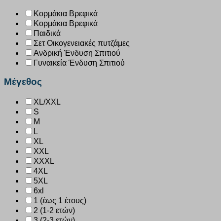
Κορμάκια Βρεφικά
Κορμάκια Βρεφικά
Παιδικά
Σετ Οικογενειακές πυτζάμες
Ανδρική Ένδυση Σπιτιού
Γυναικεία Ένδυση Σπιτιού
Μέγεθος
XL/XXL
S
M
L
XL
XXL
XXXL
4XL
5XL
6xl
1 (έως 1 έτους)
2 (1-2 ετών)
3 (2-3 ετών)