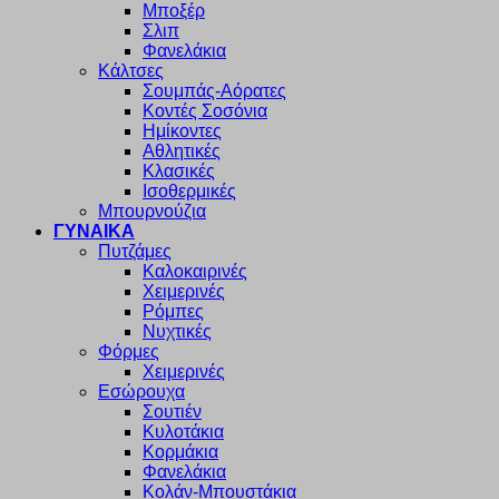
Μποξέρ
Σλιπ
Φανελάκια
Κάλτσες
Σουμπάς-Αόρατες
Κοντές Σοσόνια
Ημίκοντες
Αθλητικές
Κλασικές
Ισοθερμικές
Μπουρνούζια
ΓΥΝΑΙΚΑ
Πυτζάμες
Καλοκαιρινές
Χειμερινές
Ρόμπες
Νυχτικές
Φόρμες
Χειμερινές
Εσώρουχα
Σουτιέν
Κυλοτάκια
Κορμάκια
Φανελάκια
Κολάν-Μπουστάκια