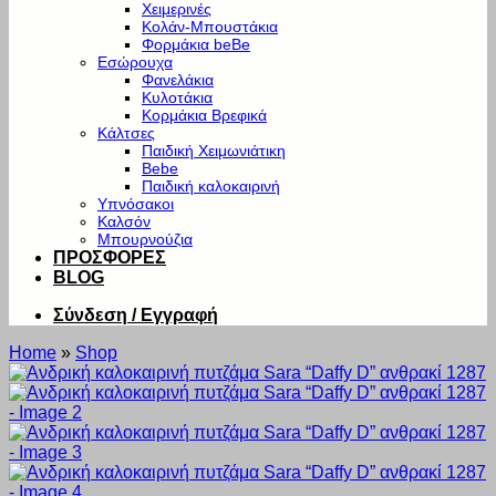
Χειμερινές
Κολάν-Μπουστάκια
Φορμάκια beBe
Εσώρουχα
Φανελάκια
Κυλοτάκια
Κορμάκια Βρεφικά
Κάλτσες
Παιδική Χειμωνιάτικη
Bebe
Παιδική καλοκαιρινή
Υπνόσακοι
Καλσόν
Μπουρνούζια
ΠΡΟΣΦΟΡΕΣ
BLOG
Σύνδεση / Εγγραφή
Home
»
Shop