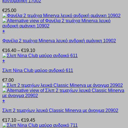
κοντομάνικη 17002
προϊόν
έχει
€
25.00
πολλαπλές
παραλλαγές.
Οι
επιλογές
+
μπορούν
Αυτό
να
Φανέλα 2 τεμάχια Minerva λευκό ανδρική αμάνικη 10902
το
επιλεγούν
προϊόν
στη
Price
€
16.40
–
€
19.10
έχει
σελίδα
range:
πολλαπλές
του
€16.40
+
παραλλαγές.
προϊόντος
Αυτό
through
Οι
Σλιπ Nina Club μαύρο ανδρικό 611
το
€19.10
επιλογές
προϊόν
μπορούν
€
7.00
έχει
να
πολλαπλές
επιλεγούν
παραλλαγές.
στη
Οι
σελίδα
+
επιλογές
του
Αυτό
μπορούν
προϊόντος
Σλιπ 2 τεμαχίων λευκά Classic Minerva με άνοιγμα 20902
το
να
προϊόν
επιλεγούν
Price
€
17.10
–
€
19.45
έχει
στη
range:
πολλαπλές
σελίδα