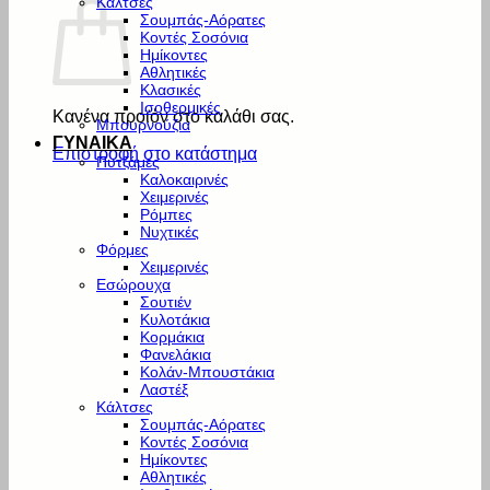
Κάλτσες
Σουμπάς-Αόρατες
Κοντές Σοσόνια
Ημίκοντες
Αθλητικές
Κλασικές
Ισοθερμικές
Κανένα προϊόν στο καλάθι σας.
Μπουρνούζια
ΓΥΝΑΙΚΑ
Επιστροφή στο κατάστημα
Πυτζάμες
Καλοκαιρινές
Χειμερινές
Ρόμπες
Νυχτικές
Φόρμες
Χειμερινές
Εσώρουχα
Σουτιέν
Κυλοτάκια
Κορμάκια
Φανελάκια
Κολάν-Μπουστάκια
Λαστέξ
Κάλτσες
Σουμπάς-Αόρατες
Κοντές Σοσόνια
Ημίκοντες
Αθλητικές