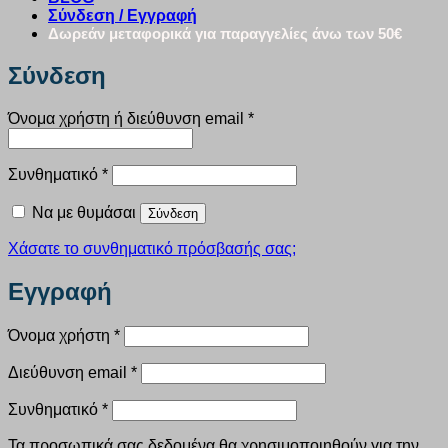
Σύνδεση / Εγγραφή
Δωρεάν μεταφορικά για παραγγελίες άνω των 50€
Σύνδεση
Απαιτείται
Όνομα χρήστη ή διεύθυνση email
*
Απαιτείται
Συνθηματικό
*
Να με θυμάσαι
Σύνδεση
Χάσατε το συνθηματικό πρόσβασής σας;
Εγγραφή
Απαιτείται
Όνομα χρήστη
*
Απαιτείται
Διεύθυνση email
*
Απαιτείται
Συνθηματικό
*
Τα προσωπικά σας δεδομένα θα χρησιμοποιηθούν για την