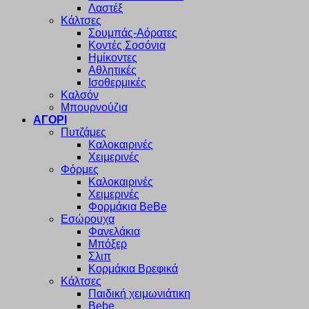
Λαστέξ
Κάλτσες
Σουμπάς-Αόρατες
Κοντές Σοσόνια
Ημίκοντες
Αθλητικές
Ισοθερμικές
Καλσόν
Μπουρνούζια
ΑΓΟΡΙ
Πυτζάμες
Καλοκαιρινές
Χειμερινές
Φόρμες
Καλοκαιρινές
Χειμερινές
Φορμάκια BeBe
Εσώρουχα
Φανελάκια
Μπόξερ
Σλιπ
Κορμάκια Βρεφικά
Κάλτσες
Παιδική χειμωνιάτικη
Bebe