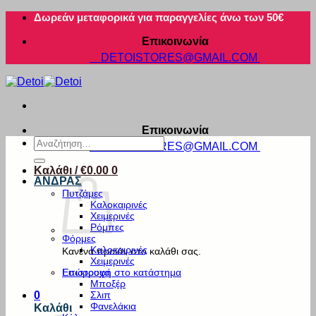
Μετάβαση
Δωρεάν μεταφορικά για παραγγελίες άνω των 50€
στο
Επικοινωνία
περιεχόμενο
DETOISTORES@GMAIL.COM
Επικοινωνία
Αναζήτηση
DETOISTORES@GMAIL.COM
για:
Καλάθι /
€
0.00
0
ΑΝΔΡΑΣ
Πυτζάμες
Καλοκαιρινές
Χειμερινές
Ρόμπες
Φόρμες
Καλοκαιρινές
Κανένα προϊόν στο καλάθι σας.
Χειμερινές
Εσώρουχα
Επιστροφή στο κατάστημα
Μποξέρ
Σλιπ
0
Φανελάκια
Καλάθι