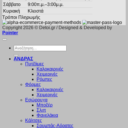
Σάββατο
9:00π.μ.–3:00μ.μ.
Κυριακή
Κλειστά
Τρόποι Πληρωμής
Copyright 2026 © Detoi.gr / Designed & Developed by
Pointer
Αναζήτηση
για:
ΑΝΔΡΑΣ
Πυτζάμες
Καλοκαιρινές
Χειμερινές
Ρόμπες
Φόρμες
Καλοκαιρινές
Χειμερινές
Εσώρουχα
Μποξέρ
Σλιπ
Φανελάκια
Κάλτσες
Σουμπάς-Αόρατες