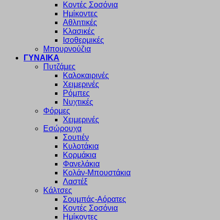
Κοντές Σοσόνια
Ημίκοντες
Αθλητικές
Κλασικές
Ισοθερμικές
Μπουρνούζια
ΓΥΝΑΙΚΑ
Πυτζάμες
Καλοκαιρινές
Χειμερινές
Ρόμπες
Νυχτικές
Φόρμες
Χειμερινές
Εσώρουχα
Σουτιέν
Κυλοτάκια
Κορμάκια
Φανελάκια
Κολάν-Μπουστάκια
Λαστέξ
Κάλτσες
Σουμπάς-Αόρατες
Κοντές Σοσόνια
Ημίκοντες