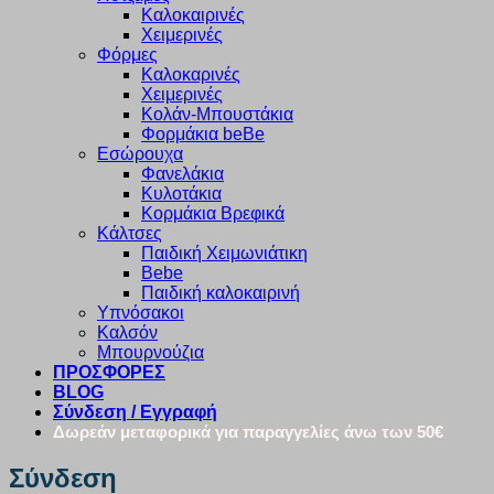
Καλοκαιρινές
Χειμερινές
Φόρμες
Καλοκαρινές
Χειμερινές
Κολάν-Μπουστάκια
Φορμάκια beBe
Εσώρουχα
Φανελάκια
Κυλοτάκια
Κορμάκια Βρεφικά
Κάλτσες
Παιδική Χειμωνιάτικη
Bebe
Παιδική καλοκαιρινή
Υπνόσακοι
Καλσόν
Μπουρνούζια
ΠΡΟΣΦΟΡΕΣ
BLOG
Σύνδεση / Εγγραφή
Δωρεάν μεταφορικά για παραγγελίες άνω των 50€
Σύνδεση