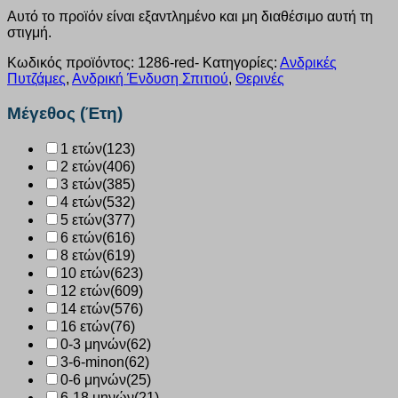
Αυτό το προϊόν είναι εξαντλημένο και μη διαθέσιμο αυτή τη
στιγμή.
Κωδικός προϊόντος:
1286-red-
Κατηγορίες:
Ανδρικές
Πυτζάμες
,
Ανδρική Ένδυση Σπιτιού
,
Θερινές
Μέγεθος (Έτη)
1 ετών
(123)
2 ετών
(406)
3 ετών
(385)
4 ετών
(532)
5 ετών
(377)
6 ετών
(616)
8 ετών
(619)
10 ετών
(623)
12 ετών
(609)
14 ετών
(576)
16 ετών
(76)
0-3 μηνών
(62)
3-6-minon
(62)
0-6 μηνών
(25)
6-18 μηνών
(21)