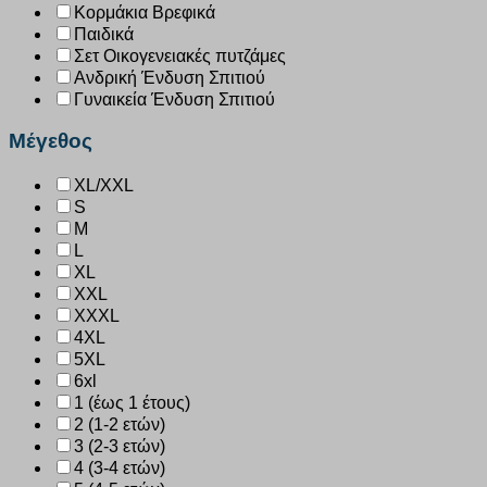
Κορμάκια Βρεφικά
Παιδικά
Σετ Οικογενειακές πυτζάμες
Ανδρική Ένδυση Σπιτιού
Γυναικεία Ένδυση Σπιτιού
Μέγεθος
XL/XXL
S
M
L
XL
XXL
XXXL
4XL
5XL
6xl
1 (έως 1 έτους)
2 (1-2 ετών)
3 (2-3 ετών)
4 (3-4 ετών)