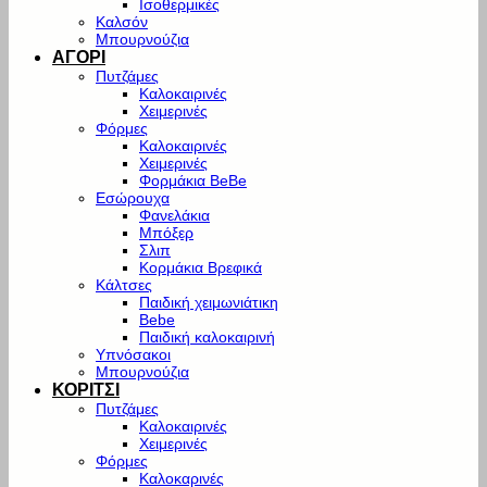
Ισοθερμικές
Καλσόν
Μπουρνούζια
ΑΓΟΡΙ
Πυτζάμες
Καλοκαιρινές
Χειμερινές
Φόρμες
Καλοκαιρινές
Χειμερινές
Φορμάκια BeBe
Εσώρουχα
Φανελάκια
Μπόξερ
Σλιπ
Κορμάκια Βρεφικά
Κάλτσες
Παιδική χειμωνιάτικη
Bebe
Παιδική καλοκαιρινή
Υπνόσακοι
Μπουρνούζια
ΚΟΡΙΤΣΙ
Πυτζάμες
Καλοκαιρινές
Χειμερινές
Φόρμες
Καλοκαρινές