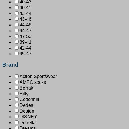
40-43
40-45
43-44
43-46
44-46
44-47
47-50
39-41
42-44
45-47
Brand
Action Sportswear
AMPO socks
Berrak
Billy
Cottonhill
Dedes
Design
DISNEY
Donella
Dreams