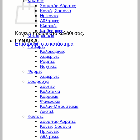
Κάλτσες
Σουμπάς-Αόρατες
Κοντές Σοσόνια
Ημίκοντες
Αθλητικές
Κλασικές
Ισοθερμικές
Κανένα προϊόν στο καλάθι σας.
Μπουρνούζια
ΓΥΝΑΙΚΑ
Επιστροφή στο κατάστημα
Πυτζάμες
Καλοκαιρινές
Χειμερινές
Ρόμπες
Νυχτικές
Φόρμες
Χειμερινές
Εσώρουχα
Σουτιέν
Κυλοτάκια
Κορμάκια
Φανελάκια
Κολάν-Μπουστάκια
Λαστέξ
Κάλτσες
Σουμπάς-Αόρατες
Κοντές Σοσόνια
Ημίκοντες
Αθλητικές