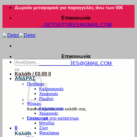
Μετάβαση
Δωρεάν μεταφορικά για παραγγελίες άνω των 50€
στο
Επικοινωνία
περιεχόμενο
DETOISTORES@GMAIL.COM
Επικοινωνία
Αναζήτηση
DETOISTORES@GMAIL.COM
για:
Καλάθι /
€
0.00
0
ΑΝΔΡΑΣ
Πυτζάμες
Καλοκαιρινές
Χειμερινές
Ρόμπες
Φόρμες
Καλοκαιρινές
Κανένα προϊόν στο καλάθι σας.
Χειμερινές
Εσώρουχα
Επιστροφή στο κατάστημα
Μποξέρ
Σλιπ
0
Φανελάκια
Καλάθι