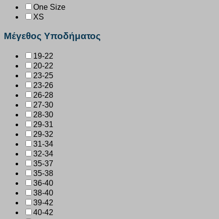
One Size
XS
Μέγεθος Υποδήματος
19-22
20-22
23-25
23-26
26-28
27-30
28-30
29-31
29-32
31-34
32-34
35-37
35-38
36-40
38-40
39-42
40-42