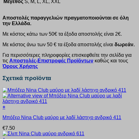
Μέγεθος
S, M, L, XL, XXL
Αποστολές παραγγελιών πραγματοποιούνται σε όλη
την Ελλάδα.
Με κόστος κάτω των 50€ τα έξοδα αποστολής είναι 2€.
Με κόστος άνω των 50 € τα έξοδα αποστολής είναι
δωρεάν.
Για περισσότερες πληροφορίες επισκεφθείτε την σελίδα για
τις
Αποστολές-Επιστροφές Προϊόντων
καθώς και τους
Όρους Χρήσης
Σχετικά προϊόντα
+
Αυτό
Μπόξερ Nina Club μαύρο με λαδί λάστιχο ανδρικό 411
το
προϊόν
€
7.50
έχει
πολλαπλές