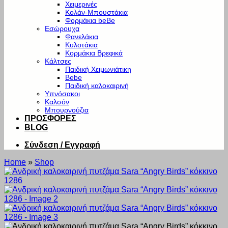
Χειμερινές
Κολάν-Μπουστάκια
Φορμάκια beBe
Εσώρουχα
Φανελάκια
Κυλοτάκια
Κορμάκια Βρεφικά
Κάλτσες
Παιδική Χειμωνιάτικη
Bebe
Παιδική καλοκαιρινή
Υπνόσακοι
Καλσόν
Μπουρνούζια
ΠΡΟΣΦΟΡΕΣ
BLOG
Σύνδεση / Εγγραφή
Home
»
Shop