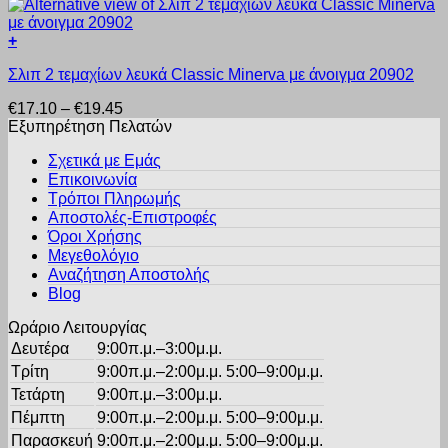
παραλλαγές.
στη
Οι
σελίδα
+
επιλογές
του
Αυτό
μπορούν
προϊόντος
Σλιπ 2 τεμαχίων λευκά Classic Minerva με άνοιγμα 20902
το
να
προϊόν
επιλεγούν
Price
€
17.10
–
€
19.45
έχει
στη
range:
Εξυπηρέτηση Πελατών
πολλαπλές
σελίδα
€17.10
παραλλαγές.
του
Σχετικά με Εμάς
through
Οι
προϊόντος
Επικοινωνία
€19.45
επιλογές
Τρόποι Πληρωμής
μπορούν
Αποστολές-Επιστροφές
να
Όροι Χρήσης
επιλεγούν
στη
Μεγεθολόγιο
σελίδα
Αναζήτηση Αποστολής
του
Blog
προϊόντος
Ωράριο Λειτουργίας
Δευτέρα
9:00π.μ.–3:00μ.μ.
Τρίτη
9:00π.μ.–2:00μ.μ. 5:00–9:00μ.μ.
Τετάρτη
9:00π.μ.–3:00μ.μ.
Πέμπτη
9:00π.μ.–2:00μ.μ. 5:00–9:00μ.μ.
Παρασκευή
9:00π.μ.–2:00μ.μ. 5:00–9:00μ.μ.