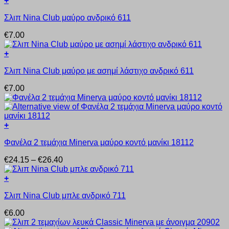
+
παραλλαγές.
Αυτό
Οι
Σλιπ Nina Club μαύρο ανδρικό 611
το
επιλογές
προϊόν
μπορούν
€
7.00
έχει
να
πολλαπλές
επιλεγούν
+
παραλλαγές.
στη
Αυτό
Οι
σελίδα
Σλιπ Nina Club μαύρο με ασημί λάστιχο ανδρικό 611
το
επιλογές
του
προϊόν
μπορούν
προϊόντος
€
7.00
έχει
να
πολλαπλές
επιλεγούν
παραλλαγές.
στη
Οι
σελίδα
+
επιλογές
του
Αυτό
μπορούν
προϊόντος
Φανέλα 2 τεμάχια Minerva μαύρο κοντό μανίκι 18112
το
να
προϊόν
επιλεγούν
Price
€
24.15
–
€
26.40
έχει
στη
range:
πολλαπλές
σελίδα
€24.15
+
παραλλαγές.
του
Αυτό
through
Οι
προϊόντος
Σλιπ Nina Club μπλε ανδρικό 711
το
€26.40
επιλογές
προϊόν
μπορούν
€
6.00
έχει
να
πολλαπλές
επιλεγούν