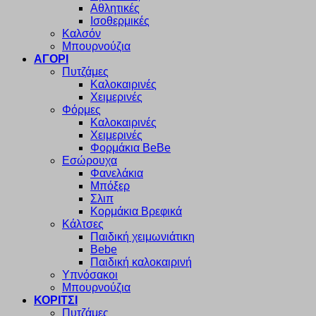
Αθλητικές
Ισοθερμικές
Καλσόν
Μπουρνούζια
ΑΓΟΡΙ
Πυτζάμες
Καλοκαιρινές
Χειμερινές
Φόρμες
Καλοκαιρινές
Χειμερινές
Φορμάκια BeBe
Εσώρουχα
Φανελάκια
Μπόξερ
Σλιπ
Κορμάκια Βρεφικά
Κάλτσες
Παιδική χειμωνιάτικη
Bebe
Παιδική καλοκαιρινή
Υπνόσακοι
Μπουρνούζια
ΚΟΡΙΤΣΙ
Πυτζάμες