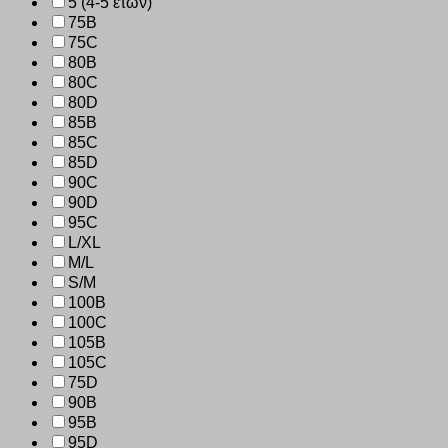
5 (4-5 ετών)
75B
75C
80B
80C
80D
85B
85C
85D
90C
90D
95C
L/XL
M/L
S/M
100B
100C
105B
105C
75D
90B
95B
95D