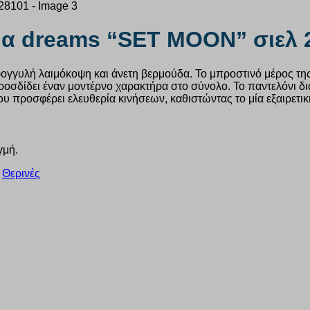
μα dreams “SET MOON” σιελ 
ρογγυλή λαιμόκοψη και άνετη βερμούδα. Το μπροστινό μέρος της μ
δίδει έναν μοντέρνο χαρακτήρα στο σύνολο. Το παντελόνι διαθ
υ προσφέρει ελευθερία κινήσεων, καθιστώντας το μία εξαιρετική
γμή.
,
Θερινές