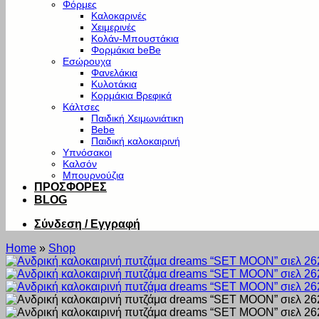
Φόρμες
Καλοκαρινές
Χειμερινές
Κολάν-Μπουστάκια
Φορμάκια beBe
Εσώρουχα
Φανελάκια
Κυλοτάκια
Κορμάκια Βρεφικά
Κάλτσες
Παιδική Χειμωνιάτικη
Bebe
Παιδική καλοκαιρινή
Υπνόσακοι
Καλσόν
Μπουρνούζια
ΠΡΟΣΦΟΡΕΣ
BLOG
Σύνδεση / Εγγραφή
Home
»
Shop