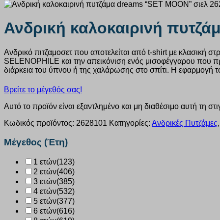
Ανδρική καλοκαιρινή πυτζά
Ανδρικό πιτζαμοσετ που αποτελείται από t-shirt με κλασική στ
SELENOPHILE και την απεικόνιση ενός μισοφέγγαρου που προσ
διάρκεια του ύπνου ή της χαλάρωσης στο σπίτι. Η εφαρμογή το
Βρείτε το μέγεθός σας!
Αυτό το προϊόν είναι εξαντλημένο και μη διαθέσιμο αυτή τη στι
Κωδικός προϊόντος:
2628101
Κατηγορίες:
Ανδρικές Πυτζάμες
Μέγεθος (Έτη)
1 ετών
(123)
2 ετών
(406)
3 ετών
(385)
4 ετών
(532)
5 ετών
(377)
6 ετών
(616)