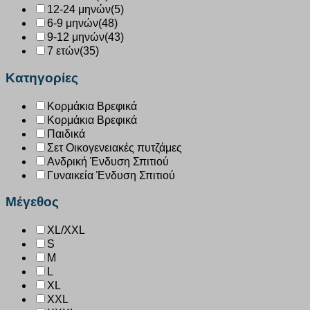
12-24 μηνών
(5)
6-9 μηνών
(48)
9-12 μηνών
(43)
7 ετών
(35)
Κατηγορίες
Κορμάκια Βρεφικά
Κορμάκια Βρεφικά
Παιδικά
Σετ Οικογενειακές πυτζάμες
Ανδρική Ένδυση Σπιτιού
Γυναικεία Ένδυση Σπιτιού
Μέγεθος
XL/XXL
S
M
L
XL
XXL