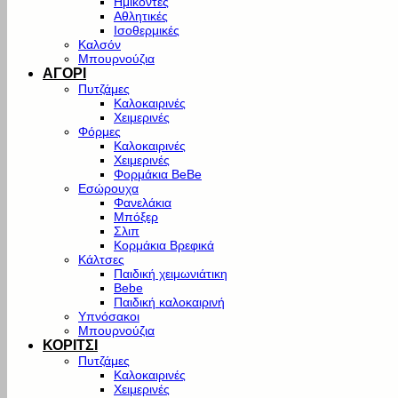
Ημίκοντες
Αθλητικές
Ισοθερμικές
Καλσόν
Μπουρνούζια
ΑΓΟΡΙ
Πυτζάμες
Καλοκαιρινές
Χειμερινές
Φόρμες
Καλοκαιρινές
Χειμερινές
Φορμάκια BeBe
Εσώρουχα
Φανελάκια
Μπόξερ
Σλιπ
Κορμάκια Βρεφικά
Κάλτσες
Παιδική χειμωνιάτικη
Bebe
Παιδική καλοκαιρινή
Υπνόσακοι
Μπουρνούζια
ΚΟΡΙΤΣΙ
Πυτζάμες
Καλοκαιρινές
Χειμερινές