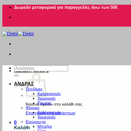
Μετάβαση
Δωρεάν μεταφορικά για παραγγελίες άνω των 50€
στο
περιεχόμενο
Αναζήτηση
Καλάθι /
€
0.00
0
για:
ΑΝΔΡΑΣ
Πυτζάμες
Καλοκαιρινές
Χειμερινές
Ρόμπες
Κανένα προϊόν στο καλάθι σας.
Φόρμες
Καλοκαιρινές
Επιστροφή στο κατάστημα
Χειμερινές
Εσώρουχα
0
Μποξέρ
Καλάθι