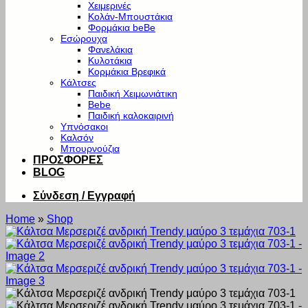
Χειμερινές
Κολάν-Μπουστάκια
Φορμάκια beBe
Εσώρουχα
Φανελάκια
Κυλοτάκια
Κορμάκια Βρεφικά
Κάλτσες
Παιδική Χειμωνιάτικη
Bebe
Παιδική καλοκαιρινή
Υπνόσακοι
Καλσόν
Μπουρνούζια
ΠΡΟΣΦΟΡΕΣ
BLOG
Σύνδεση / Εγγραφή
Home
»
Shop