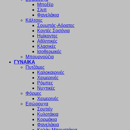
Μποξέρ
Σλιπ
Φανελάκια
Κάλτσες
Σουμπάς-Αόρατες
Κοντές Σοσόνια
Ημίκοντες
Αθλητικές
Κλασικές
Ισοθερμικές
Μπουρνούζια
ΓΥΝΑΙΚΑ
Πυτζάμες
Καλοκαιρινές
Χειμερινές
Ρόμπες
Νυχτικές
Φόρμες
Χειμερινές
Εσώρουχα
Σουτιέν
Κυλοτάκια
Κορμάκια
Φανελάκια
Κολάν-Μπουστάκια