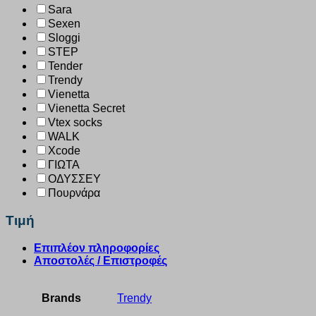
Sara
Sexen
Sloggi
STEP
Tender
Trendy
Vienetta
Vienetta Secret
Vtex socks
WALK
Xcode
ΓΙΩΤΑ
ΟΔΥΣΣΕΥ
Πουρνάρα
Τιμή
Επιπλέον πληροφορίες
Αποστολές / Επιστροφές
Brands
Trendy