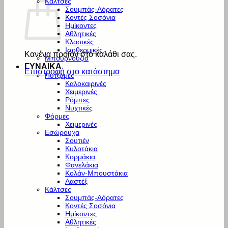
Κάλτσες
Σουμπάς-Αόρατες
Κοντές Σοσόνια
Ημίκοντες
Αθλητικές
Κλασικές
Ισοθερμικές
Κανένα προϊόν στο καλάθι σας.
Μπουρνούζια
ΓΥΝΑΙΚΑ
Επιστροφή στο κατάστημα
Πυτζάμες
Καλοκαιρινές
Χειμερινές
Ρόμπες
Νυχτικές
Φόρμες
Χειμερινές
Εσώρουχα
Σουτιέν
Κυλοτάκια
Κορμάκια
Φανελάκια
Κολάν-Μπουστάκια
Λαστέξ
Κάλτσες
Σουμπάς-Αόρατες
Κοντές Σοσόνια
Ημίκοντες
Αθλητικές