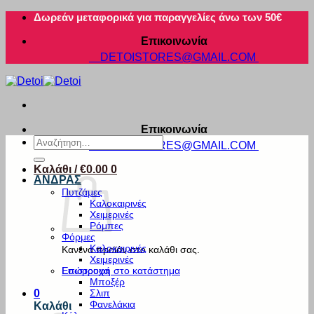
Μετάβαση
Δωρεάν μεταφορικά για παραγγελίες άνω των 50€
στο
Επικοινωνία
περιεχόμενο
DETOISTORES@GMAIL.COM
Επικοινωνία
Αναζήτηση
DETOISTORES@GMAIL.COM
για:
Καλάθι /
€
0.00
0
ΑΝΔΡΑΣ
Πυτζάμες
Καλοκαιρινές
Χειμερινές
Ρόμπες
Φόρμες
Καλοκαιρινές
Κανένα προϊόν στο καλάθι σας.
Χειμερινές
Εσώρουχα
Επιστροφή στο κατάστημα
Μποξέρ
Σλιπ
0
Φανελάκια
Καλάθι