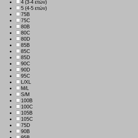
4 (3-4 ετών)
5 (4-5 ετών)
75B
75C
80B
80C
80D
85B
85C
85D
90C
90D
95C
L/XL
M/L
S/M
100B
100C
105B
105C
75D
90B
95B