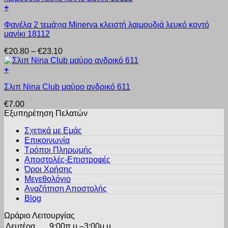
+
μπορούν
Αυτό
να
Φανέλα 2 τεμάχια Minerva κλειστή λαιμουδιά λευκό κοντό
το
επιλεγούν
μανίκι 18112
προϊόν
στη
έχει
σελίδα
Price
€
20.80
–
€
23.10
πολλαπλές
του
range:
παραλλαγές.
προϊόντος
€20.80
+
Οι
Αυτό
through
επιλογές
Σλιπ Nina Club μαύρο ανδρικό 611
το
€23.10
μπορούν
προϊόν
να
€
7.00
έχει
επιλεγούν
Εξυπηρέτηση Πελατών
πολλαπλές
στη
παραλλαγές.
σελίδα
Σχετικά με Εμάς
Οι
του
Επικοινωνία
επιλογές
προϊόντος
Τρόποι Πληρωμής
μπορούν
Αποστολές-Επιστροφές
να
Όροι Χρήσης
επιλεγούν
στη
Μεγεθολόγιο
σελίδα
Αναζήτηση Αποστολής
του
Blog
προϊόντος
Ωράριο Λειτουργίας
Δευτέρα
9:00π.μ.–3:00μ.μ.