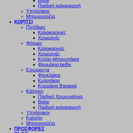
Bebe
Παιδική καλοκαιρινή
Υπνόσακοι
Μπουρνούζια
ΚΟΡΙΤΣΙ
Πυτζάμες
Καλοκαιρινές
Χειμερινές
Φόρμες
Καλοκαρινές
Χειμερινές
Κολάν-Μπουστάκια
Φορμάκια beBe
Εσώρουχα
Φανελάκια
Κυλοτάκια
Κορμάκια Βρεφικά
Κάλτσες
Παιδική Χειμωνιάτικη
Bebe
Παιδική καλοκαιρινή
Υπνόσακοι
Καλσόν
Μπουρνούζια
ΠΡΟΣΦΟΡΕΣ