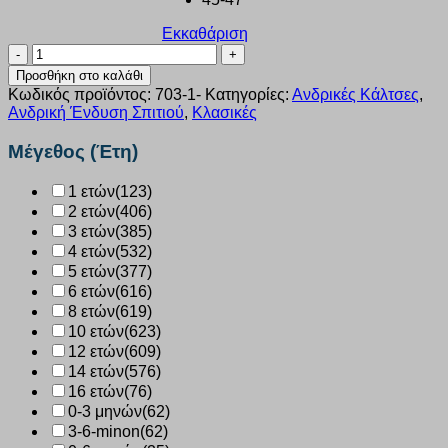
Εκκαθάριση
Κάλτσα
Μερσεριζέ
Προσθήκη στο καλάθι
ανδρική
Κωδικός προϊόντος:
703-1-
Κατηγορίες:
Ανδρικές Κάλτσες
,
Trendy
Ανδρική Ένδυση Σπιτιού
,
Κλασικές
μαύρο
3
Μέγεθος (Έτη)
τεμάχια
703-
1 ετών
(123)
1
2 ετών
(406)
ποσότητα
3 ετών
(385)
4 ετών
(532)
5 ετών
(377)
6 ετών
(616)
8 ετών
(619)
10 ετών
(623)
12 ετών
(609)
14 ετών
(576)
16 ετών
(76)
0-3 μηνών
(62)
3-6-minon
(62)