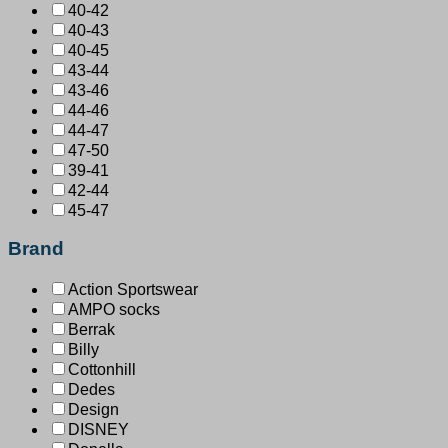
40-42
40-43
40-45
43-44
43-46
44-46
44-47
47-50
39-41
42-44
45-47
Brand
Action Sportswear
AMPO socks
Berrak
Billy
Cottonhill
Dedes
Design
DISNEY