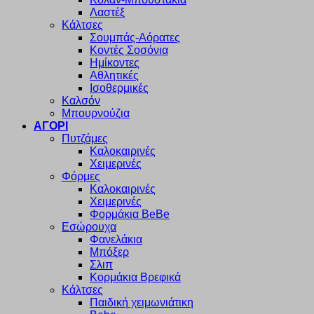
Λαστέξ
Κάλτσες
Σουμπάς-Αόρατες
Κοντές Σοσόνια
Ημίκοντες
Αθλητικές
Ισοθερμικές
Καλσόν
Μπουρνούζια
ΑΓΟΡΙ
Πυτζάμες
Καλοκαιρινές
Χειμερινές
Φόρμες
Καλοκαιρινές
Χειμερινές
Φορμάκια BeBe
Εσώρουχα
Φανελάκια
Μπόξερ
Σλιπ
Κορμάκια Βρεφικά
Κάλτσες
Παιδική χειμωνιάτικη