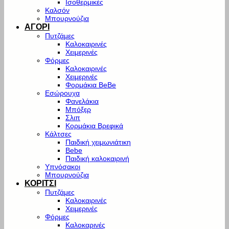
Ισοθερμικές
Καλσόν
Μπουρνούζια
ΑΓΟΡΙ
Πυτζάμες
Καλοκαιρινές
Χειμερινές
Φόρμες
Καλοκαιρινές
Χειμερινές
Φορμάκια BeBe
Εσώρουχα
Φανελάκια
Μπόξερ
Σλιπ
Κορμάκια Βρεφικά
Κάλτσες
Παιδική χειμωνιάτικη
Bebe
Παιδική καλοκαιρινή
Υπνόσακοι
Μπουρνούζια
ΚΟΡΙΤΣΙ
Πυτζάμες
Καλοκαιρινές
Χειμερινές
Φόρμες
Καλοκαρινές