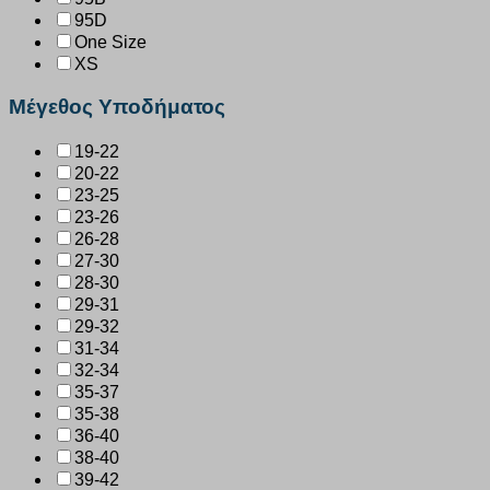
95D
One Size
XS
Μέγεθος Υποδήματος
19-22
20-22
23-25
23-26
26-28
27-30
28-30
29-31
29-32
31-34
32-34
35-37
35-38
36-40
38-40
39-42