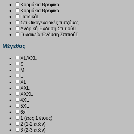
Κορμάκια Βρεφικά
Κορμάκια Βρεφικά
Παιδικά
Σετ Οικογενειακές πυτζάμες
Ανδρική Ένδυση Σπιτιού
Γυναικεία Ένδυση Σπιτιού
Μέγεθος
XL/XXL
S
M
L
XL
XXL
XXXL
4XL
5XL
6xl
1 (έως 1 έτους)
2 (1-2 ετών)
3 (2-3 ετών)